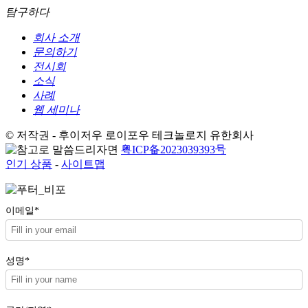
탐구하다
회사 소개
문의하기
전시회
소식
사례
웹 세미나
© 저작권 - 후이저우 로이포우 테크놀로지 유한회사
粤ICP备2023039393号
인기 상품
-
사이트맵
이메일*
성명*