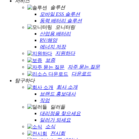
서비스
솔루션
모바일 ESS 솔루션
동력 배터리 솔루션
모니터링
산업용 배터리
RV/해양
에너지 저장
지원하다
보증
자주 묻는 질문
다운로드
탐구하다
회사 소개
브랜드 홍보대사
직업
딜러들
대리점을 찾으세요
딜러가 되세요
소식
전시회