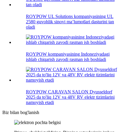
ROYPOW UL Solutions kompaniyasining UL
2580 guvohlik sinovi maʼlumotlari dasturini tan
oladi
ROYPOW kompaniyasining Indoneziyadagi
ishlab chiqarish zavodi rasman ish boshladi
ROYPOW CARAVAN SALON Dyusseldorf
2025 da to'liq 12V va 48V RV elektr tizimlarini
namoyish etadi
Biz bilan bog'lanish