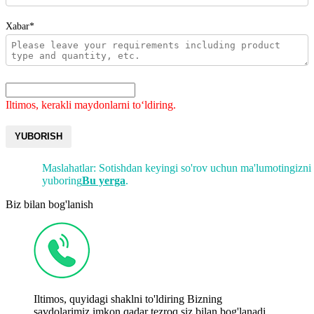
Xabar*
Iltimos, kerakli maydonlarni toʻldiring.
YUBORISH
Maslahatlar: Sotishdan keyingi so'rov uchun ma'lumotingizni
yuboring
Bu yerga
.
Biz bilan bog'lanish
Iltimos, quyidagi shaklni to'ldiring Bizning
savdolarimiz imkon qadar tezroq siz bilan bog'lanadi