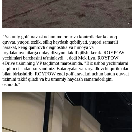
"Yakuniy golf aravasi uchun motorlar va kontrollerlar ko'proq
quvvat, yuqori tezlik, silliq haydash qobiliyati, yuqori samarali
harakat, keng qamrovli diagnostika va himoya va
foydalanuvchilarga qulay dizaynni taklif qilishi kerak. ROYPOW
yechimlari barchasini ta'minlaydi ", dedi Mek Lyu, ROYPOW
eDrive tizimining VP taqdimot marosimida. "Biz ushbu yechimlarni
taqdim etishdan xursandmiz. Batareyalar va zaryadlovchi qurilmalar
bilan birlashtirib, ROYPOW endi golf aravalari uchun butun quvvat
tizimini taklif qiladi va bu umumiy haydash samaradorligini
oshiradi."