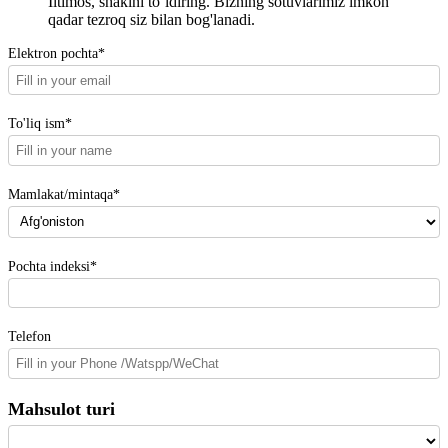
Iltimos, shaklni toʻldiring. Bizning sotuvlarimiz imkon
qadar tezroq siz bilan bog'lanadi.
Elektron pochta*
To'liq ism*
Mamlakat/mintaqa*
Pochta indeksi*
Telefon
Mahsulot turi