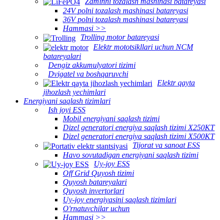
Zaminni tozalash mashinasi batareyasi
24V polni tozalash mashinasi batareyasi
36V polni tozalash mashinasi batareyasi
Hammasi >>
Trolling motor batareyasi
Elektr mototsikllari uchun NCM
batareyalari
Dengiz akkumulyatori tizimi
Dvigatel va boshqaruvchi
Elektr qayta
jihozlash yechimlari
Energiyani saqlash tizimlari
Ish joyi ESS
Mobil energiyani saqlash tizimi
Dizel generatori energiya saqlash tizimi X250KT
Dizel generatori energiya saqlash tizimi X500KT
Tijorat va sanoat ESS
Havo sovutadigan energiyani saqlash tizimi
Uy-joy ESS
Off Grid Quyosh tizimi
Quyosh batareyalari
Quyosh invertorlari
Uy-joy energiyasini saqlash tizimlari
O'rnatuvchilar uchun
Hammasi >>