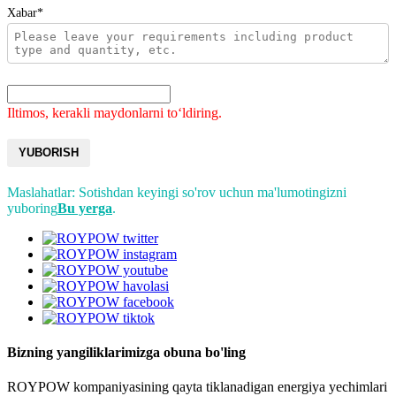
Xabar*
Iltimos, kerakli maydonlarni toʻldiring.
YUBORISH
Maslahatlar: Sotishdan keyingi so'rov uchun ma'lumotingizni
yuboring
Bu yerga
.
Bizning yangiliklarimizga obuna bo'ling
ROYPOW kompaniyasining qayta tiklanadigan energiya yechimlari