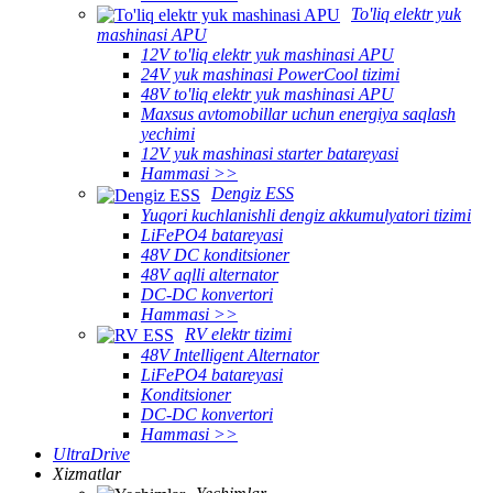
To'liq elektr yuk
mashinasi APU
12V to'liq elektr yuk mashinasi APU
24V yuk mashinasi PowerCool tizimi
48V to'liq elektr yuk mashinasi APU
Maxsus avtomobillar uchun energiya saqlash
yechimi
12V yuk mashinasi starter batareyasi
Hammasi >>
Dengiz ESS
Yuqori kuchlanishli dengiz akkumulyatori tizimi
LiFePO4 batareyasi
48V DC konditsioner
48V aqlli alternator
DC-DC konvertori
Hammasi >>
RV elektr tizimi
48V Intelligent Alternator
LiFePO4 batareyasi
Konditsioner
DC-DC konvertori
Hammasi >>
UltraDrive
Xizmatlar