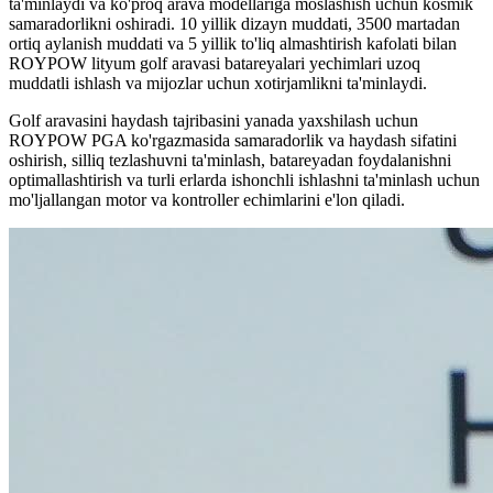
ta'minlaydi va ko'proq arava modellariga moslashish uchun kosmik
samaradorlikni oshiradi. 10 yillik dizayn muddati, 3500 martadan
ortiq aylanish muddati va 5 yillik to'liq almashtirish kafolati bilan
ROYPOW lityum golf aravasi batareyalari yechimlari uzoq
muddatli ishlash va mijozlar uchun xotirjamlikni ta'minlaydi.
Golf aravasini haydash tajribasini yanada yaxshilash uchun
ROYPOW PGA ko'rgazmasida samaradorlik va haydash sifatini
oshirish, silliq tezlashuvni ta'minlash, batareyadan foydalanishni
optimallashtirish va turli erlarda ishonchli ishlashni ta'minlash uchun
mo'ljallangan motor va kontroller echimlarini e'lon qiladi.