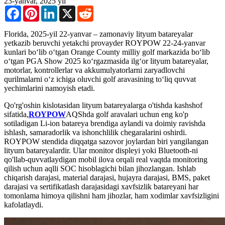
23-yanvar, 2025 yil
Facebook
Pinterest
LinkedIn
X
Reddit
Florida, 2025-yil 22-yanvar – zamonaviy lityum batareyalar
yetkazib beruvchi yetakchi provayder ROYPOW 22-24-yanvar
kunlari boʻlib oʻtgan Orange County milliy golf markazida boʻlib
oʻtgan PGA Show 2025 koʻrgazmasida ilgʻor lityum batareyalar,
motorlar, kontrollerlar va akkumulyatorlarni zaryadlovchi
qurilmalarni oʻz ichiga oluvchi golf aravasining toʻliq quvvat
yechimlarini namoyish etadi.
Qo'rg'oshin kislotasidan lityum batareyalarga o'tishda kashshof
sifatida,
ROYPOW
AQShda golf aravalari uchun eng ko'p
sotiladigan Li-ion batareya brendiga aylandi va doimiy ravishda
ishlash, samaradorlik va ishonchlilik chegaralarini oshirdi.
ROYPOW stendida diqqatga sazovor joylardan biri yangilangan
lityum batareyalardir. Ular monitor displeyi yoki Bluetooth-ni
qo'llab-quvvatlaydigan mobil ilova orqali real vaqtda monitoring
qilish uchun aqlli SOC hisoblagichi bilan jihozlangan. Ishlab
chiqarish darajasi, material darajasi, hujayra darajasi, BMS, paket
darajasi va sertifikatlash darajasidagi xavfsizlik batareyani har
tomonlama himoya qilishni ham jihozlar, ham xodimlar xavfsizligini
kafolatlaydi.