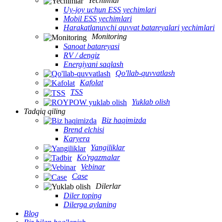
Yechimlar
Uy-joy uchun ESS yechimlari
Mobil ESS yechimlari
Harakatlanuvchi quvvat batareyalari yechimlari
Monitoring
Sanoat batareyasi
RV / dengiz
Energiyani saqlash
Qo'llab-quvvatlash
Kafolat
TSS
Yuklab olish
Tadqiq qiling
Biz haqimizda
Brend elchisi
Karyera
Yangiliklar
Ko'rgazmalar
Vebinar
Case
Dilerlar
Diler toping
Dilerga aylaning
Blog