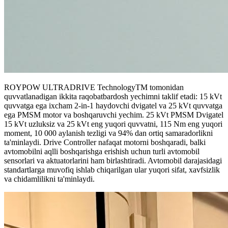
ROYPOW ULTRADRIVE TechnologyTM tomonidan
quvvatlanadigan ikkita raqobatbardosh yechimni taklif etadi: 15 kVt
quvvatga ega ixcham 2-in-1 haydovchi dvigatel va 25 kVt quvvatga
ega PMSM motor va boshqaruvchi yechim. 25 kVt PMSM Dvigatel
15 kVt uzluksiz va 25 kVt eng yuqori quvvatni, 115 Nm eng yuqori
moment, 10 000 aylanish tezligi va 94% dan ortiq samaradorlikni
ta'minlaydi. Drive Controller nafaqat motorni boshqaradi, balki
avtomobilni aqlli boshqarishga erishish uchun turli avtomobil
sensorlari va aktuatorlarini ham birlashtiradi. Avtomobil darajasidagi
standartlarga muvofiq ishlab chiqarilgan ular yuqori sifat, xavfsizlik
va chidamlilikni ta'minlaydi.