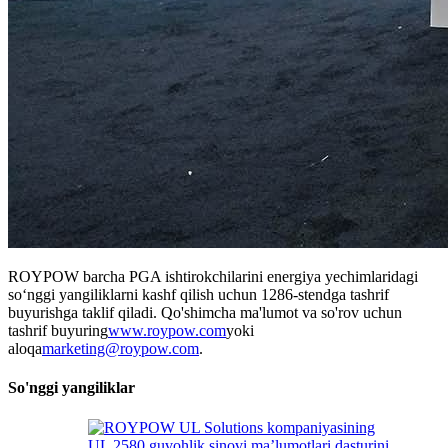
ROYPOW barcha PGA ishtirokchilarini energiya yechimlaridagi
so‘nggi yangiliklarni kashf qilish uchun 1286-stendga tashrif
buyurishga taklif qiladi. Qo'shimcha ma'lumot va so'rov uchun
tashrif buyuring
www.roypow.com
yoki
aloqa
marketing@roypow.com
.
So'nggi yangiliklar