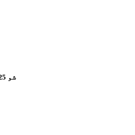
ROYPOW د PGA شو 2025 کې د ګالف کارټ بشپړ بریښنا حل نندارې ته وړاندې کوي