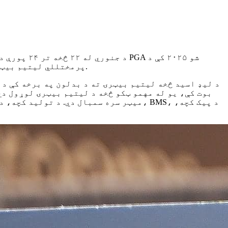
پرمختللي لیتیم بیټریو، موټرو، کنټرولرونو او بیټرۍ چارجرونو په ګډون د ګالف کارټ بشپړ بریښنا حلونه نندارې ته وړاندې کوي.
د لیډ اسید څخه لیتیم بیټرۍ ته د بدلون په برخه کې د 