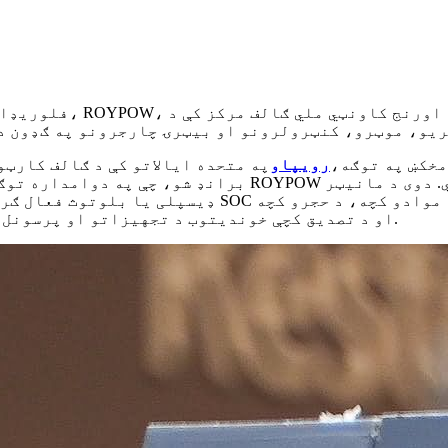
مخکښ په توګه،
رویپاو
په متحده ایالاتو کې د ګالف کارټ
برانډ شو، چې په دوامداره توګه د فعالیت، موثریت او اعتب
ډیسپلی یا بلوتوث فعال ګرځنده ایپ له لارې د ریښتیني 
او د تصدیق کچې خوندیتوب د تجهیزاتو او پرسونل خوندیتوب دواړو لپاره د بیټرۍ جامع محافظت تضمینوي.