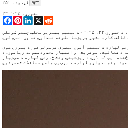
۲۵۲ لیدونه
清空
۲۳ جنوري، ۲۰۲۵
Facebook
Pinterest
LinkedIn
X
Reddit
فلوریډا، د جنوري ۲۲، ۲۰۲۵ - د لیتیم بیټریو مخکښ چمتو کونکی، ROYPOW، د جنوري له ۲۲ څخه تر ۲۴ پورې د اورنج کاونټي ملي ګالف مرکز کې د PGA شو ۲۰۲۵ کې د
ونو لپاره د لیتیم آیون بیټرۍ ترټولو غوره پلورل شوی
ار محدودیتونه زیاتوي. د ROYPOW بوت کې، یو له مهمو ټکو څخه د لیتیم بیټرۍ لوړول دي. دوی د مانیټر
وخت څارنې لپاره د هوښیار SOC میټر سره سمبال دي. د تولید کچه، د موادو کچه، د حجرو کچه، BMS، د پیک کچه،