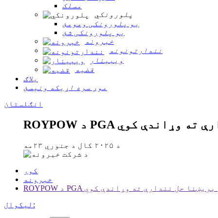
مسلک
پلورونکي
یو پلورونکی ومومئ
یو پلورونکی شئ
خبرونه
نندارتونونه
ویبینار
قضیه
بلاګ
موږ سره اړیکه ونیسئ
انګلستان
د ۲۰۲۵ کال د جنوري ۲۳مه
کور
خبرونه
لیکوال: