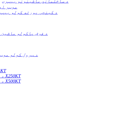
د ساختماني ماشینونو بیټرۍ
موټر او
د کینچی پورته کولو بیټر
د فرش پاکولو ماشین 
د ټرول کولو موټ
د موبایل انرژۍ
د ډیزل جنراتور انرژي ذخیره کولو سیسټم X250KT
د ډیزل جنراتور انرژي ذخیره کولو سیسټم X500KT