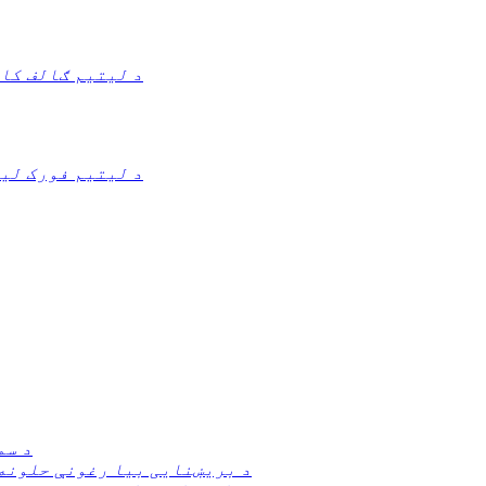
د لیتیم ګالف کا
د لیتیم فورک لی
د سم
د بریښنایی بیا رغونې حلونه