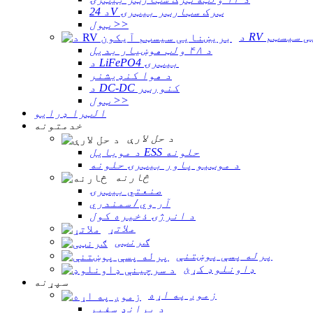
د 24V ټرک سټارټر بیټرۍ
ټول >>
ایی سیسټم
د ۴۸ ولټ هوښیار بدیل
د LiFePO4 بیټرۍ
د هوا کنډیشنر
د DC-DC کنورټر
ټول >>
الټرا ډرایو
خدمتونه
د حل لارې
د موبایل ESS حلونه
د موټیو پاور بیټرۍ حلونه
څارنه
صنعتي بیټرۍ
آر وي / سمندري
د انرژۍ ذخیره کول
ملاتړ
ګرنټی
پرله پسې پوښتنې
ډاونلوډ کړئ
سپړنه
زموږ په اړه
د برانډ سفیر