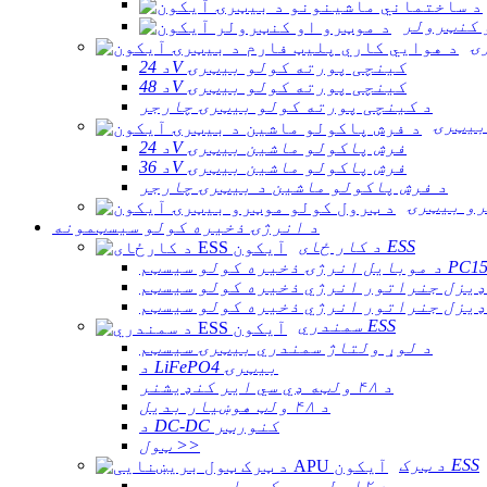
 کنټرولر
ۍ
د 24V کینچی پورته کولو بیټرۍ
د 48V کینچی پورته کولو بیټرۍ
د کینچی پورته کولو بیټرۍ چارجر
بیټرۍ
د 24V فرش پاکولو ماشین بیټرۍ
د 36V فرش پاکولو ماشین بیټرۍ
د فرش پاکولو ماشین د بیټرۍ چارجر
رو بیټرۍ
د انرژۍ ذخیره کولو سیسټمونه
د کار ځای ESS
 ذخیره کولو سیسټم PC15KT
سمندري ESS
د لوړ ولتاژ سمندري بیټرۍ سیسټم
د LiFePO4 بیټرۍ
د ۴۸ ولټه ډي سي ایر کنډیشنر
د ۴۸ ولټ هوښیار بدیل
د DC-DC کنورټر
ټول >>
د ټرک ESS
د ۱۲ ولټه ټرک سټارټر بیټرۍ