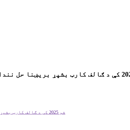
ROYPOW د PGA شو 2025 کې د ګالف کارټ بشپړ بریښنا حل نندارې ته وړاندې کوي