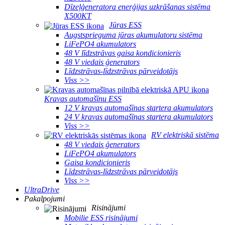
Dīzeļģeneratora enerģijas uzkrāšanas sistēma
X500KT
Jūras ESS
Augstsprieguma jūras akumulatoru sistēma
LiFePO4 akumulators
48 V līdzstrāvas gaisa kondicionieris
48 V viedais ģenerators
Līdzstrāvas-līdzstrāvas pārveidotājs
Viss >>
Kravas automašīnu ESS
12 V kravas automašīnas startera akumulators
24 V kravas automašīnas startera akumulators
Viss >>
RV elektriskā sistēma
48 V viedais ģenerators
LiFePO4 akumulators
Gaisa kondicionieris
Līdzstrāvas-līdzstrāvas pārveidotājs
Viss >>
UltraDrive
Pakalpojumi
Risinājumi
Mobilie ESS risinājumi