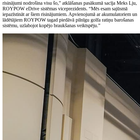
risinājumi nodrošina visu šo,” atklāšanas pasākumā sacīja Meks Lju,
ROYPOW eDrive sistēmas viceprezidents. “Mēs esam sajūsmā
iepazīstināt ar šiem risinājumiem. Apvienojumā ar akumulatoriem un
lādētājiem ROYPOW tagad piedāvā pilnīgu golfa ratiņu barošanas
sistēmu, uzlabojot kopējo braukšanas veiktspēju.”