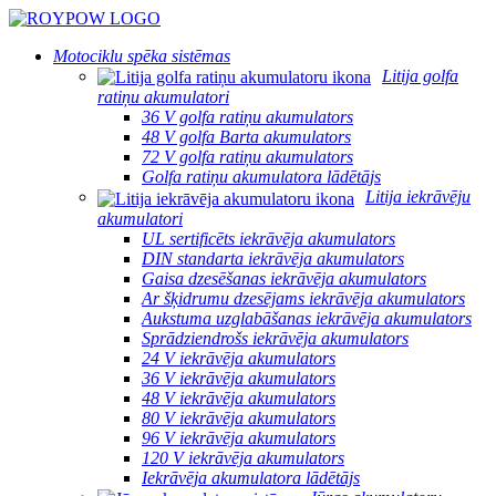
Motociklu spēka sistēmas
Litija golfa
ratiņu akumulatori
36 V golfa ratiņu akumulators
48 V golfa Barta akumulators
72 V golfa ratiņu akumulators
Golfa ratiņu akumulatora lādētājs
Litija iekrāvēju
akumulatori
UL sertificēts iekrāvēja akumulators
DIN standarta iekrāvēja akumulators
Gaisa dzesēšanas iekrāvēja akumulators
Ar šķidrumu dzesējams iekrāvēja akumulators
Aukstuma uzglabāšanas iekrāvēja akumulators
Sprādziendrošs iekrāvēja akumulators
24 V iekrāvēja akumulators
36 V iekrāvēja akumulators
48 V iekrāvēja akumulators
80 V iekrāvēja akumulators
96 V iekrāvēja akumulators
120 V iekrāvēja akumulators
Iekrāvēja akumulatora lādētājs