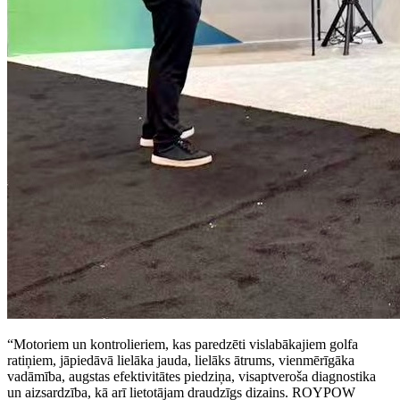
“Motoriem un kontrolieriem, kas paredzēti vislabākajiem golfa
ratiņiem, jāpiedāvā lielāka jauda, ​​lielāks ātrums, vienmērīgāka
vadāmība, augstas efektivitātes piedziņa, visaptveroša diagnostika
un aizsardzība, kā arī lietotājam draudzīgs dizains. ROYPOW