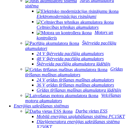
Jūras akumulatoru
sistēma
Elektromodernizācijas risinājumi
Celtniecības tehnikas akumulators
Motors un
kontrolieris
Šķērveida pacēlāju
akumulatori
24 V šķērveida pacēlāja akumulators
48 V šķērveida pacēlāja akumulators
Šķērveida pacēlāja akumulatora lādētājs
Grīdas
tīrīšanas mašīnas akumulators
24 V grīdas tīrīšanas mašīnas akumulators
36 V grīdas tīrīšanas mašīnas akumulators
Grīdas tīrīšanas mašīnas akumulatora lādētājs
Velcēšanas
motora akumulators
Enerģijas uzkrāšanas sistēmas
Darba vietas ESS
Mobilā enerģijas uzglabāšanas sistēma PC15KT
Dīzeļģeneratora enerģijas uzkrāšanas sistēma
X250KT