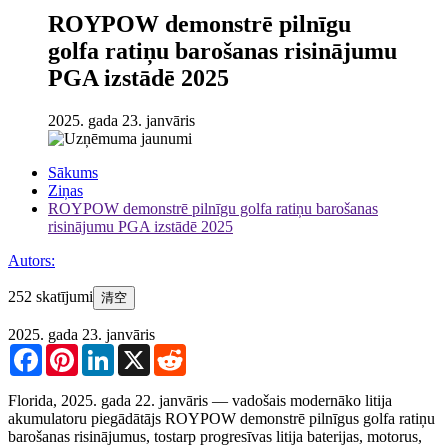
ROYPOW demonstrē pilnīgu
golfa ratiņu barošanas risinājumu
PGA izstādē 2025
2025. gada 23. janvāris
Sākums
Ziņas
ROYPOW demonstrē pilnīgu golfa ratiņu barošanas
risinājumu PGA izstādē 2025
Autors:
252 skatījumi
清空
2025. gada 23. janvāris
Facebook
Pinterest
LinkedIn
X
Reddit
Florida, 2025. gada 22. janvāris — vadošais modernāko litija
akumulatoru piegādātājs ROYPOW demonstrē pilnīgus golfa ratiņu
barošanas risinājumus, tostarp progresīvas litija baterijas, motorus,