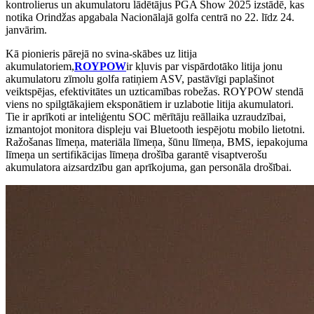
kontrolierus un akumulatoru lādētājus PGA Show 2025 izstādē, kas
notika Orindžas apgabala Nacionālajā golfa centrā no 22. līdz 24.
janvārim.
Kā pionieris pārejā no svina-skābes uz litija
akumulatoriem,
ROYPOW
ir kļuvis par vispārdotāko litija jonu
akumulatoru zīmolu golfa ratiņiem ASV, pastāvīgi paplašinot
veiktspējas, efektivitātes un uzticamības robežas. ROYPOW stendā
viens no spilgtākajiem eksponātiem ir uzlabotie litija akumulatori.
Tie ir aprīkoti ar inteliģentu SOC mērītāju reāllaika uzraudzībai,
izmantojot monitora displeju vai Bluetooth iespējotu mobilo lietotni.
Ražošanas līmeņa, materiāla līmeņa, šūnu līmeņa, BMS, iepakojuma
līmeņa un sertifikācijas līmeņa drošība garantē visaptverošu
akumulatora aizsardzību gan aprīkojuma, gan personāla drošībai.