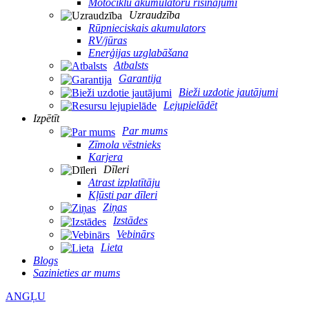
Motociklu akumulatoru risinājumi
Uzraudzība
Rūpnieciskais akumulators
RV/jūras
Enerģijas uzglabāšana
Atbalsts
Garantija
Bieži uzdotie jautājumi
Lejupielādēt
Izpētīt
Par mums
Zīmola vēstnieks
Karjera
Dīleri
Atrast izplatītāju
Kļūsti par dīleri
Ziņas
Izstādes
Vebinārs
Lieta
Blogs
Sazinieties ar mums
ANGĻU