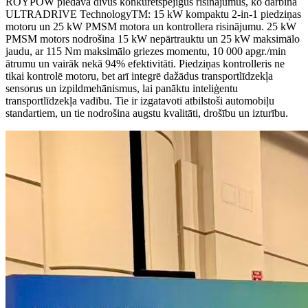
ROYPOW piedāvā divus konkurētspējīgus risinājumus, ko darbina
ULTRADRIVE TechnologyTM: 15 kW kompaktu 2-in-1 piedziņas
motoru un 25 kW PMSM motora un kontrollera risinājumu. 25 kW
PMSM motors nodrošina 15 kW nepārtrauktu un 25 kW maksimālo
jaudu, ar 115 Nm maksimālo griezes momentu, 10 000 apgr./min
ātrumu un vairāk nekā 94% efektivitāti. Piedziņas kontrolleris ne
tikai kontrolē motoru, bet arī integrē dažādus transportlīdzekļa
sensorus un izpildmehānismus, lai panāktu inteliģentu
transportlīdzekļa vadību. Tie ir izgatavoti atbilstoši automobiļu
standartiem, un tie nodrošina augstu kvalitāti, drošību un izturību.