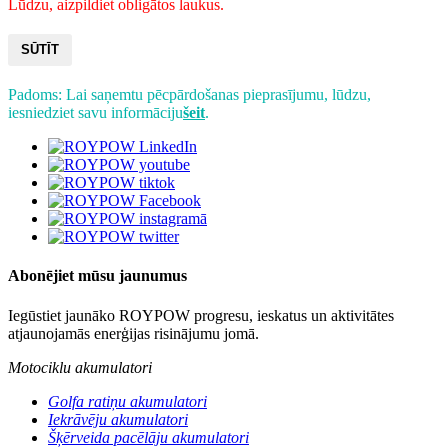
Lūdzu, aizpildiet obligātos laukus.
SŪTĪT
Padoms: Lai saņemtu pēcpārdošanas pieprasījumu, lūdzu,
iesniedziet savu informāciju
šeit
.
Abonējiet mūsu jaunumus
Iegūstiet jaunāko ROYPOW progresu, ieskatus un aktivitātes
atjaunojamās enerģijas risinājumu jomā.
Motociklu akumulatori
Golfa ratiņu akumulatori
Iekrāvēju akumulatori
Šķērveida pacēlāju akumulatori