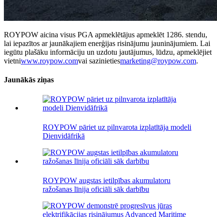
ROYPOW aicina visus PGA apmeklētājus apmeklēt 1286. stendu,
lai iepazītos ar jaunākajiem enerģijas risinājumu jauninājumiem. Lai
iegūtu plašāku informāciju un uzdotu jautājumus, lūdzu, apmeklējiet
vietni
www.roypow.com
vai sazinieties
marketing@roypow.com
.
Jaunākās ziņas
ROYPOW pāriet uz pilnvarota izplatītāja modeli
Dienvidāfrikā
ROYPOW augstas ietilpības akumulatoru
ražošanas līnija oficiāli sāk darbību