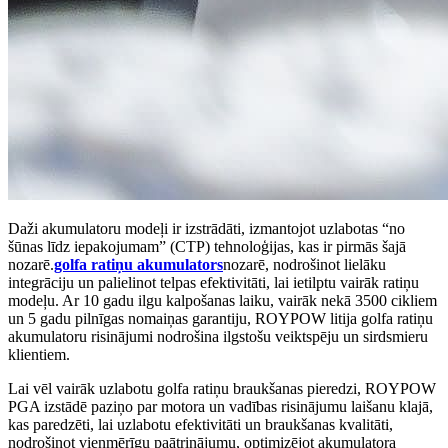
Daži akumulatoru modeļi ir izstrādāti, izmantojot uzlabotas “no
šūnas līdz iepakojumam” (CTP) tehnoloģijas, kas ir pirmās šajā
nozarē.
golfa ratiņu akumulators
nozarē, nodrošinot lielāku
integrāciju un palielinot telpas efektivitāti, lai ietilptu vairāk ratiņu
modeļu. Ar 10 gadu ilgu kalpošanas laiku, vairāk nekā 3500 cikliem
un 5 gadu pilnīgas nomaiņas garantiju, ROYPOW litija golfa ratiņu
akumulatoru risinājumi nodrošina ilgstošu veiktspēju un sirdsmieru
klientiem.
Lai vēl vairāk uzlabotu golfa ratiņu braukšanas pieredzi, ROYPOW
PGA izstādē paziņo par motora un vadības risinājumu laišanu klajā,
kas paredzēti, lai uzlabotu efektivitāti un braukšanas kvalitāti,
nodrošinot vienmērīgu paātrinājumu, optimizējot akumulatora