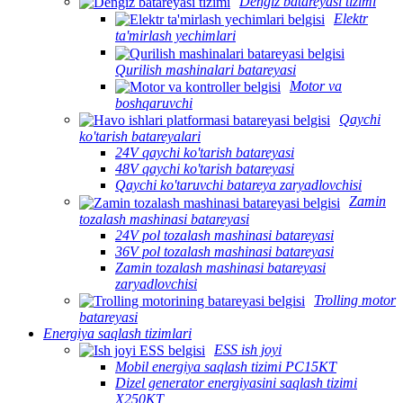
Dengiz batareyasi tizimi
Elektr
ta'mirlash yechimlari
Qurilish mashinalari batareyasi
Motor va
boshqaruvchi
Qaychi
ko'tarish batareyalari
24V qaychi ko'tarish batareyasi
48V qaychi ko'tarish batareyasi
Qaychi ko'taruvchi batareya zaryadlovchisi
Zamin
tozalash mashinasi batareyasi
24V pol tozalash mashinasi batareyasi
36V pol tozalash mashinasi batareyasi
Zamin tozalash mashinasi batareyasi
zaryadlovchisi
Trolling motor
batareyasi
Energiya saqlash tizimlari
ESS ish joyi
Mobil energiya saqlash tizimi PC15KT
Dizel generator energiyasini saqlash tizimi
X250KT