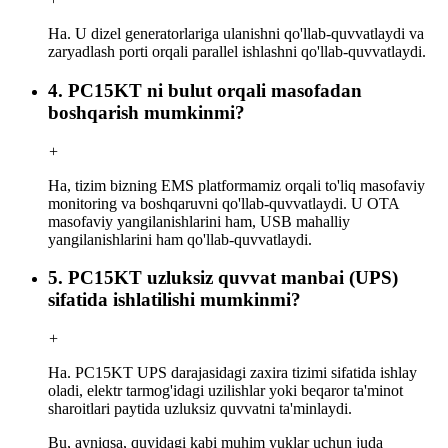
Ha. U dizel generatorlariga ulanishni qo'llab-quvvatlaydi va
zaryadlash porti orqali parallel ishlashni qo'llab-quvvatlaydi.
4. PC15KT ni bulut orqali masofadan
boshqarish mumkinmi?
+
Ha, tizim bizning EMS platformamiz orqali to'liq masofaviy
monitoring va boshqaruvni qo'llab-quvvatlaydi. U OTA
masofaviy yangilanishlarini ham, USB mahalliy
yangilanishlarini ham qo'llab-quvvatlaydi.
5. PC15KT uzluksiz quvvat manbai (UPS)
sifatida ishlatilishi mumkinmi?
+
Ha. PC15KT UPS darajasidagi zaxira tizimi sifatida ishlay
oladi, elektr tarmog'idagi uzilishlar yoki beqaror ta'minot
sharoitlari paytida uzluksiz quvvatni ta'minlaydi.
Bu, ayniqsa, quyidagi kabi muhim yuklar uchun juda