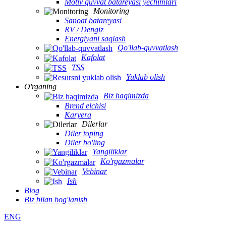
Motiv quvvat batareyasi yechimlari
Monitoring
Sanoat batareyasi
RV / Dengiz
Energiyani saqlash
Qo'llab-quvvatlash
Kafolat
TSS
Yuklab olish
O'rganing
Biz haqimizda
Brend elchisi
Karyera
Dilerlar
Diler toping
Diler bo'ling
Yangiliklar
Ko'rgazmalar
Vebinar
Ish
Blog
Biz bilan bog'lanish
ENG