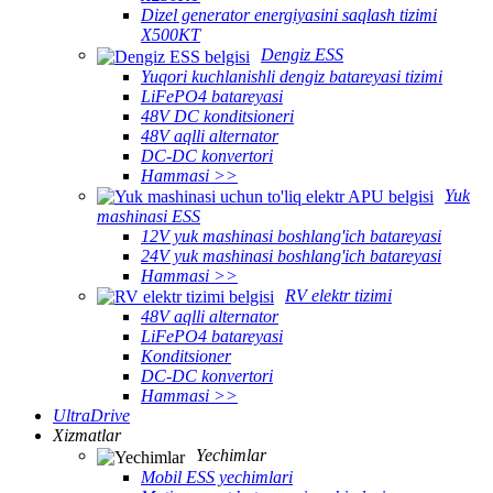
Dizel generator energiyasini saqlash tizimi
X500KT
Dengiz ESS
Yuqori kuchlanishli dengiz batareyasi tizimi
LiFePO4 batareyasi
48V DC konditsioneri
48V aqlli alternator
DC-DC konvertori
Hammasi >>
Yuk
mashinasi ESS
12V yuk mashinasi boshlang'ich batareyasi
24V yuk mashinasi boshlang'ich batareyasi
Hammasi >>
RV elektr tizimi
48V aqlli alternator
LiFePO4 batareyasi
Konditsioner
DC-DC konvertori
Hammasi >>
UltraDrive
Xizmatlar
Yechimlar
Mobil ESS yechimlari