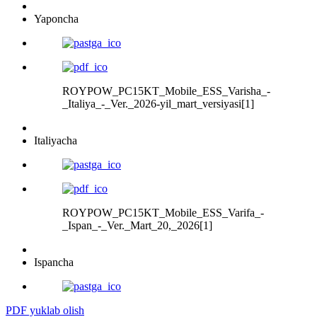
Yaponcha
ROYPOW_PC15KT_Mobile_ESS_Varisha_-
_Italiya_-_Ver._2026-yil_mart_versiyasi[1]
Italiyacha
ROYPOW_PC15KT_Mobile_ESS_Varifa_-
_Ispan_-_Ver._Mart_20,_2026[1]
Ispancha
PDF yuklab olish