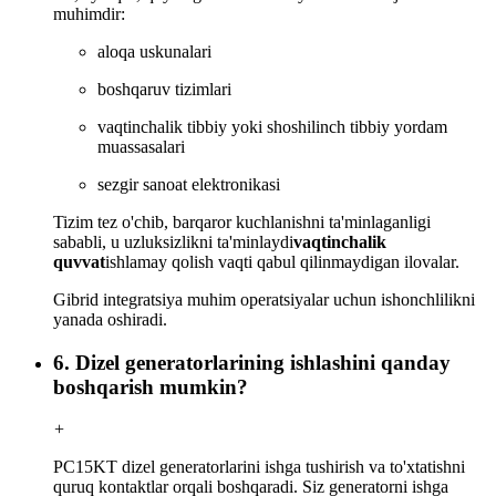
muhimdir:
aloqa uskunalari
boshqaruv tizimlari
vaqtinchalik tibbiy yoki shoshilinch tibbiy yordam
muassasalari
sezgir sanoat elektronikasi
Tizim tez o'chib, barqaror kuchlanishni ta'minlaganligi
sababli, u uzluksizlikni ta'minlaydi
vaqtinchalik
quvvat
ishlamay qolish vaqti qabul qilinmaydigan ilovalar.
Gibrid integratsiya muhim operatsiyalar uchun ishonchlilikni
yanada oshiradi.
6. Dizel generatorlarining ishlashini qanday
boshqarish mumkin?
+
PC15KT dizel generatorlarini ishga tushirish va to'xtatishni
quruq kontaktlar orqali boshqaradi. Siz generatorni ishga