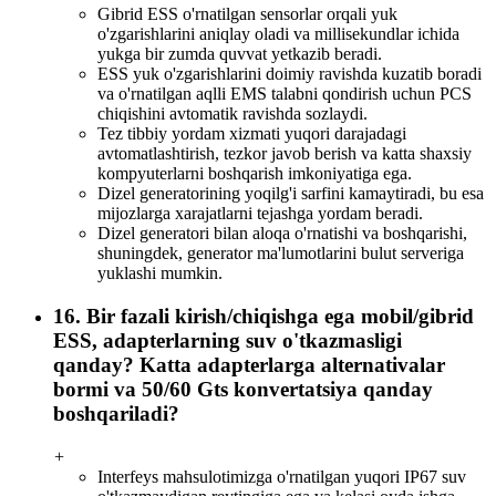
Gibrid ESS o'rnatilgan sensorlar orqali yuk
o'zgarishlarini aniqlay oladi va millisekundlar ichida
yukga bir zumda quvvat yetkazib beradi.
ESS yuk o'zgarishlarini doimiy ravishda kuzatib boradi
va o'rnatilgan aqlli EMS talabni qondirish uchun PCS
chiqishini avtomatik ravishda sozlaydi.
Tez tibbiy yordam xizmati yuqori darajadagi
avtomatlashtirish, tezkor javob berish va katta shaxsiy
kompyuterlarni boshqarish imkoniyatiga ega.
Dizel generatorining yoqilg'i sarfini kamaytiradi, bu esa
mijozlarga xarajatlarni tejashga yordam beradi.
Dizel generatori bilan aloqa o'rnatishi va boshqarishi,
shuningdek, generator ma'lumotlarini bulut serveriga
yuklashi mumkin.
16. Bir fazali kirish/chiqishga ega mobil/gibrid
ESS, adapterlarning suv o'tkazmasligi
qanday? Katta adapterlarga alternativalar
bormi va 50/60 Gts konvertatsiya qanday
boshqariladi?
+
Interfeys mahsulotimizga o'rnatilgan yuqori IP67 suv