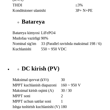
THDI
≤3%
Konditsioner ulanishi
3P+ N+PE
Batareya
Batareya kimyosi
LiFePO4
Mudofaa vazirligi
90%
Nominal sig'im
33 (Parallel ravishda maksimal 198 / 6)
Kuchlanishi
550 ~ 950 VDC
DC kirish (PV)
Maksimal quvvat (kVt)
30
MPPT kuchlanish diapazoni
160 ~ 950 V
Maksimal kirish oqimi (A)
30 / 30
MPPT soni
2
MPPT uchun satrlar soni
1
Ishga tushirish kuchlanishi (V)
180