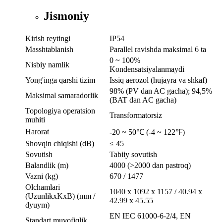
Jismoniy
Kirish reytingi
IP54
Masshtablanish
Parallel ravishda maksimal 6 ta
0 ~ 100%
Nisbiy namlik
Kondensatsiyalanmaydi
Yong'inga qarshi tizim
Issiq aerozol (hujayra va shkaf)
98% (PV dan AC gacha); 94,5%
Maksimal samaradorlik
(BAT dan AC gacha)
Topologiya operatsion
Transformatorsiz
muhiti
Harorat
-20 ~ 50℃ (-4 ~ 122℉)
Shovqin chiqishi (dB)
≤ 45
Sovutish
Tabiiy sovutish
Balandlik (m)
4000 (>2000 dan pastroq)
Vazni (kg)
670 / 1477
Olchamlari
1040 x 1092 x 1157 / 40.94 x
(UzunlikxKxB) (mm /
42.99 x 45.55
dyuym)
EN IEC 61000-6-2/4, EN
Standart muvofiqlik