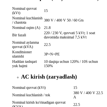
Nominal quvvat
15
(kVt)
Nominal kuchlanish
380 V / 400 V 50 / 60 Gts
/ chastota
Nominal oqim (A)
21.8
220 / 230 V, quvvati 5 kVt; 1 soat
Bir fazali
davomida maksimal 7,5 kVt
Nominal aylanma
22.5
quvvat (kVA)
Konditsioner
3P+N+PE
ulanishi
Haddan tashqari
10 daqiqa uchun 120% / 10S uchun
yuk hajmi
150%
AC kirish (zaryadlash)
Nominal quvvat (kVt)
15
380 V / 400 V 22.5
Nominal kuchlanish / tok
A
Nominal kirish ko'rinadigan quvvat
22.5
(KVA)