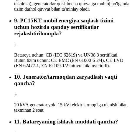
tushirish), generatorlar qo'shimcha quvvatga muhtoj bo'lganda
tizim darhol quvvat bilan ta'minlay oladi.
9. PC15KT mobil energiya saqlash tizimi
uchun hozirda qanday sertifikatlar
rejalashtirilmoqda?
+
Batareya uchun: CB (IEC 62619) va UN38.3 sertifikati.
Butun tizim uchun: CE-EMC (EN 61000-6-2/4), CE-LVD
(EN 62477-1, EN 62109-1/2 fotovoltaik invertorli).
10. Jeneratör/tarmoqdan zaryadlash vaqti
qancha?
+
20 kVA generator yoki 15 kVt elektr tarmog'iga ulanish bilan
taxminan 2 soat.
11. Batareyaning ishlash muddati qancha?