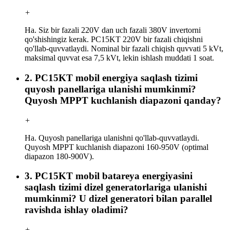
+
Ha. Siz bir fazali 220V dan uch fazali 380V invertorni
qo'shishingiz kerak. PC15KT 220V bir fazali chiqishni
qo'llab-quvvatlaydi. Nominal bir fazali chiqish quvvati 5 kVt,
maksimal quvvat esa 7,5 kVt, lekin ishlash muddati 1 soat.
2. PC15KT mobil energiya saqlash tizimi
quyosh panellariga ulanishi mumkinmi?
Quyosh MPPT kuchlanish diapazoni qanday?
+
Ha. Quyosh panellariga ulanishni qo'llab-quvvatlaydi.
Quyosh MPPT kuchlanish diapazoni 160-950V (optimal
diapazon 180-900V).
3. PC15KT mobil batareya energiyasini
saqlash tizimi dizel generatorlariga ulanishi
mumkinmi? U dizel generatori bilan parallel
ravishda ishlay oladimi?
+