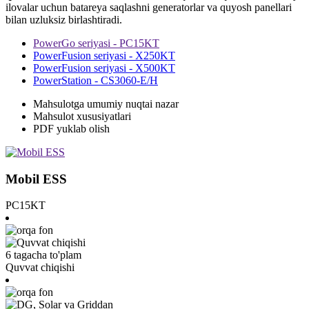
ilovalar uchun batareya saqlashni generatorlar va quyosh panellari
bilan uzluksiz birlashtiradi.
PowerGo seriyasi - PC15KT
PowerFusion seriyasi - X250KT
PowerFusion seriyasi - X500KT
PowerStation - CS3060-E/H
Mahsulotga umumiy nuqtai nazar
Mahsulot xususiyatlari
PDF yuklab olish
Mobil ESS
PC15KT
6 tagacha to'plam
Quvvat chiqishi