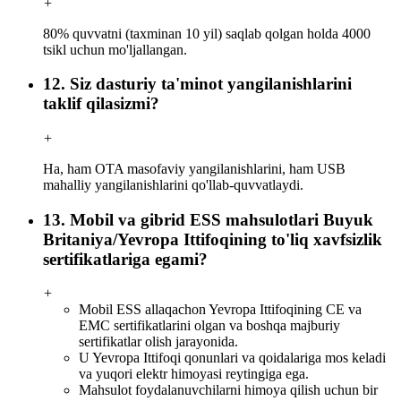
+
80% quvvatni (taxminan 10 yil) saqlab qolgan holda 4000
tsikl uchun mo'ljallangan.
12. Siz dasturiy ta'minot yangilanishlarini
taklif qilasizmi?
+
Ha, ham OTA masofaviy yangilanishlarini, ham USB
mahalliy yangilanishlarini qo'llab-quvvatlaydi.
13. Mobil va gibrid ESS mahsulotlari Buyuk
Britaniya/Yevropa Ittifoqining to'liq xavfsizlik
sertifikatlariga egami?
+
Mobil ESS allaqachon Yevropa Ittifoqining CE va
EMC sertifikatlarini olgan va boshqa majburiy
sertifikatlar olish jarayonida.
U Yevropa Ittifoqi qonunlari va qoidalariga mos keladi
va yuqori elektr himoyasi reytingiga ega.
Mahsulot foydalanuvchilarni himoya qilish uchun bir