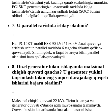
tushirish/to'xtatishni yuk kuchiga qarab sozlashingiz mumkin.
PC15KT generatoringizni avtomatik ravishda ishga
tushirish/to'xtatish uchun zaryadlash holati (SOC) foizini
oldindan belgilashni qo'llab-quvvatlaydi.
7. U parallel ravishda ishlay oladimi?
+
Ha. PC15KT mobil ESS 90 kVt / 198 kVt/soat quvvatga
erishish uchun parallel ravishda 6 tagacha shkafni qo'llab-
quvvatlaydi. Shuningdek, u faqat batareya bilan parallel
ulanishni ham qo'llab-quvvatlaydi.
8. Dizel generator bilan ishlaganda maksimal
chiqish quvvati qancha? U generator yukini
taqsimlash bilan eng yuqori darajadagi qirqish
ishlarini bajara oladimi?
+
Maksimal chiqish quvvati 22 kVt. Tizim batareya va
generator quvvati o'rtasida aqlli muvozanatni ta'minlaydi.
Quvvat keskin ko'tarilganda (masalan, nasosni ishga