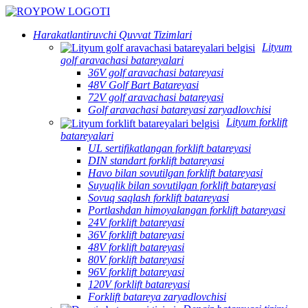
Harakatlantiruvchi Quvvat Tizimlari
Lityum
golf aravachasi batareyalari
36V golf aravachasi batareyasi
48V Golf Bart Batareyasi
72V golf aravachasi batareyasi
Golf aravachasi batareyasi zaryadlovchisi
Lityum forklift
batareyalari
UL sertifikatlangan forklift batareyasi
DIN standart forklift batareyasi
Havo bilan sovutilgan forklift batareyasi
Suyuqlik bilan sovutilgan forklift batareyasi
Sovuq saqlash forklift batareyasi
Portlashdan himoyalangan forklift batareyasi
24V forklift batareyasi
36V forklift batareyasi
48V forklift batareyasi
80V forklift batareyasi
96V forklift batareyasi
120V forklift batareyasi
Forklift batareya zaryadlovchisi