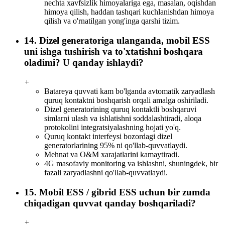
nechta xavfsizlik himoyalariga ega, masalan, oqishdan
himoya qilish, haddan tashqari kuchlanishdan himoya
qilish va o'rnatilgan yong'inga qarshi tizim.
14. Dizel generatoriga ulanganda, mobil ESS
uni ishga tushirish va to'xtatishni boshqara
oladimi? U qanday ishlaydi?
+
Batareya quvvati kam bo'lganda avtomatik zaryadlash
quruq kontaktni boshqarish orqali amalga oshiriladi.
Dizel generatorining quruq kontaktli boshqaruvi
simlarni ulash va ishlatishni soddalashtiradi, aloqa
protokolini integratsiyalashning hojati yo'q.
Quruq kontakt interfeysi bozordagi dizel
generatorlarining 95% ni qo'llab-quvvatlaydi.
Mehnat va O&M xarajatlarini kamaytiradi.
4G masofaviy monitoring va ishlashni, shuningdek, bir
fazali zaryadlashni qo'llab-quvvatlaydi.
15. Mobil ESS / gibrid ESS uchun bir zumda
chiqadigan quvvat qanday boshqariladi?
+