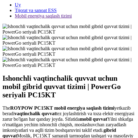
Uy
Tijorat va sanoat ESS
Mobil energiya saqlash tizimi
Ishonchli vaqtinchalik quvvat uchun
mobil gibrid quvvat tizimi | PowerGo
seriyali PC15KT
The
ROYPOW PC15KT mobil energiya saqlash tizimi
yetkazib
beradi
vaqtinchalik quvvat
tez joylashtirish va toza elektr energiyasi
zarur bo'lgan har qanday joyda. Sifatida
mobil quvvat
Yilni shkafga
o'rnatilgan yechim ishonchli chiqish, moslashuvchan zaryadlash
imkoniyatlari va aqlli tizim boshqaruvini taklif etadi.
gibrid
quvvat
Moslik, PC15KT samarali tarmoqdan tashqari va masofaviy