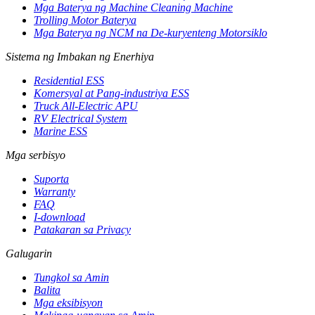
Mga Baterya ng Machine Cleaning Machine
Trolling Motor Baterya
Mga Baterya ng NCM na De-kuryenteng Motorsiklo
Sistema ng Imbakan ng Enerhiya
Residential ESS
Komersyal at Pang-industriya ESS
Truck All-Electric APU
RV Electrical System
Marine ESS
Mga serbisyo
Suporta
Warranty
FAQ
I-download
Patakaran sa Privacy
Galugarin
Tungkol sa Amin
Balita
Mga eksibisyon