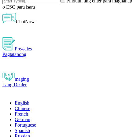
Pindutin ang enter para maghanap
o ESC para isara
ChatNow
Pre-sales
Pagtatanong
maging
isang Dealer
English
Chinese
French
German
Portuguese
Spanish
Russian