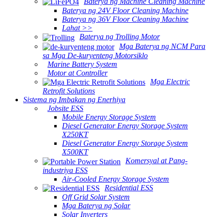
Baterya ng Machine Cleaning Machine
Baterya ng 24V Floor Cleaning Machine
Baterya ng 36V Floor Cleaning Machine
Lahat >>
Baterya ng Trolling Motor
Mga Baterya ng NCM Para
sa Mga De-kuryenteng Motorsiklo
Marine Battery System
Motor at Controller
Mga Electric
Retrofit Solutions
Sistema ng Imbakan ng Enerhiya
Jobsite ESS
Mobile Energy Storage System
Diesel Generator Energy Storage System
X250KT
Diesel Generator Energy Storage System
X500KT
Komersyal at Pang-
industriya ESS
Air-Cooled Energy Storage System
Residential ESS
Off Grid Solar System
Mga Baterya ng Solar
Solar Inverters