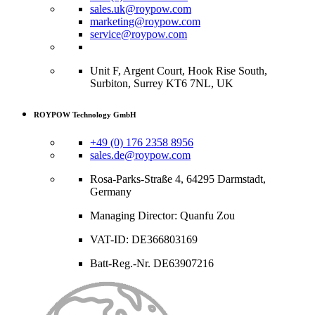
sales.uk@roypow.com
marketing@roypow.com
service@roypow.com
Unit F, Argent Court, Hook Rise South,
Surbiton, Surrey KT6 7NL, UK
ROYPOW Technology GmbH
+49 (0) 176 2358 8956
sales.de@roypow.com
Rosa-Parks-Straße 4, 64295 Darmstadt,
Germany
Managing Director: Quanfu Zou
VAT-ID: DE366803169
Batt-Reg.-Nr. DE63907216