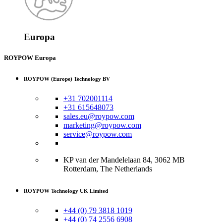
Europa
ROYPOW Europa
ROYPOW (Europe) Technology BV
+31 702001114
+31 615648073
sales.eu@roypow.com
marketing@roypow.com
service@roypow.com
KP van der Mandelelaan 84, 3062 MB
Rotterdam, The Netherlands
ROYPOW Technology UK Limited
+44 (0) 79 3818 1019
+44 (0) 74 2556 6908