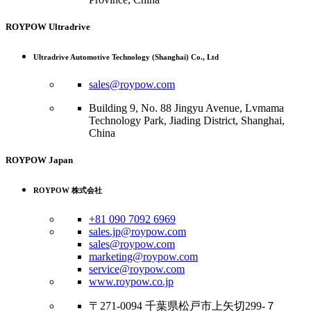
ROYPOW Ultradrive
Ultradrive Automotive Technology (Shanghai) Co., Ltd
sales@roypow.com
Building 9, No. 88 Jingyu Avenue, Lvmama
Technology Park, Jiading District, Shanghai,
China
ROYPOW Japan
ROYPOW 株式会社
+81 090 7092 6969
sales.jp@roypow.com
sales@roypow.com
marketing@roypow.com
service@roypow.com
www.roypow.co.jp
〒271-0094 千葉県松戸市上矢切299-７