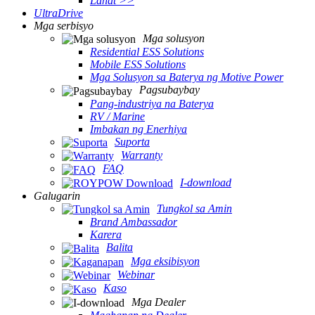
Lahat >>
UltraDrive
Mga serbisyo
Mga solusyon
Residential ESS Solutions
Mobile ESS Solutions
Mga Solusyon sa Baterya ng Motive Power
Pagsubaybay
Pang-industriya na Baterya
RV / Marine
Imbakan ng Enerhiya
Suporta
Warranty
FAQ
I-download
Galugarin
Tungkol sa Amin
Brand Ambassador
Karera
Balita
Mga eksibisyon
Webinar
Kaso
Mga Dealer