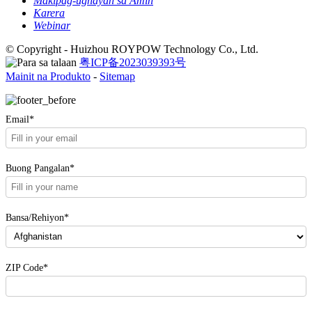
Makipag-ugnayan sa Amin
Karera
Webinar
© Copyright - Huizhou ROYPOW Technology Co., Ltd.
粤ICP备2023039393号
Mainit na Produkto
-
Sitemap
Email*
Buong Pangalan*
Bansa/Rehiyon*
ZIP Code*