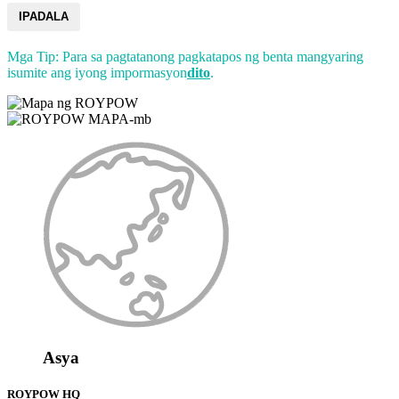
IPADALA
Mga Tip: Para sa pagtatanong pagkatapos ng benta mangyaring
isumite ang iyong impormasyon
dito
.
Asya
ROYPOW HQ