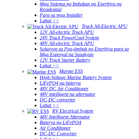
Mga Sistema ng Imbakan ng Enerhiya ng
Residential
Para sa mga Installer
Lahat >>
Truck All-Electric APU
12V All-electric Truck APU
24V Truck PowerCool System
48V All-electric Truck APU
Solusyon sa Pag-iimbak ng Enerhiya para sa
Mga Espesyal na Sasakyan
12V Truck Starter Battery
Lahat >>
Marine ESS
High-Voltage Marine Battery System
LiFePO4 na baterya
48V DC Air Conditioner
48V intelligent na alternator
DC-DC converter
Lahat >>
RV Electrical System
48V Intelligent Alternator
Baterya ng LiFePO4
Air Conditioner
DC-DC Converter