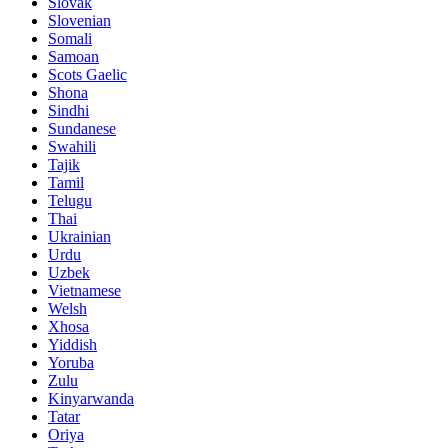
Slovak
Slovenian
Somali
Samoan
Scots Gaelic
Shona
Sindhi
Sundanese
Swahili
Tajik
Tamil
Telugu
Thai
Ukrainian
Urdu
Uzbek
Vietnamese
Welsh
Xhosa
Yiddish
Yoruba
Zulu
Kinyarwanda
Tatar
Oriya