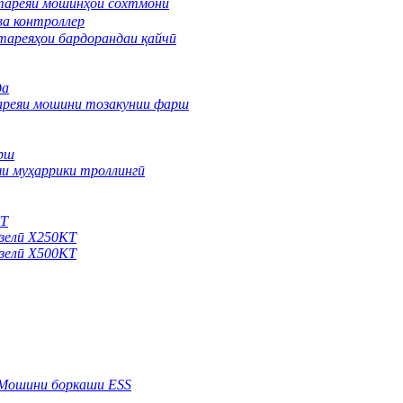
тареяи мошинҳои сохтмонӣ
а контроллер
тареяҳои бардорандаи қайчӣ
да
реяи мошини тозакунии фарш
рш
и муҳаррики троллингӣ
KT
изелӣ X250KT
изелӣ X500KT
Мошини боркаши ESS