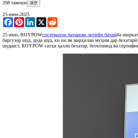
208 тамошо
清空
25-июн-2025
Facebook
Pinterest
LinkedIn
X
Reddit
25 июн, ROYPOW
системаҳои батареяи литийи баҳрӣ
ба ширкат
баргузор шуд, дода шуд, ки ин як марҳилаи муҳим дар бехатарӣ
шудааст, ROYPOW сатҳи ҳалли бехатар, боэътимод ва сертифик