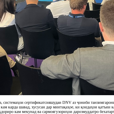
а, системаҳои сертификатсияшудаи DNV аз ҷониби танзимгарони
 кам карда шавад, хусусан дар минтақаҳое, ки қоидаҳои қатъии 
ориро кам мекунад ва сармоягузориҳои дарозмуддатро бехатарта