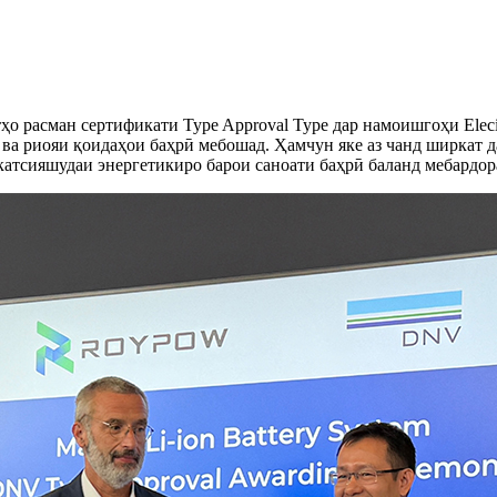
ҳо расман сертификати Type Approval Type дар намоишгоҳи Eleci
 ва риояи қоидаҳои баҳрӣ мебошад. Ҳамчун яке аз чанд ширкат д
атсияшудаи энергетикиро барои саноати баҳрӣ баланд мебардор