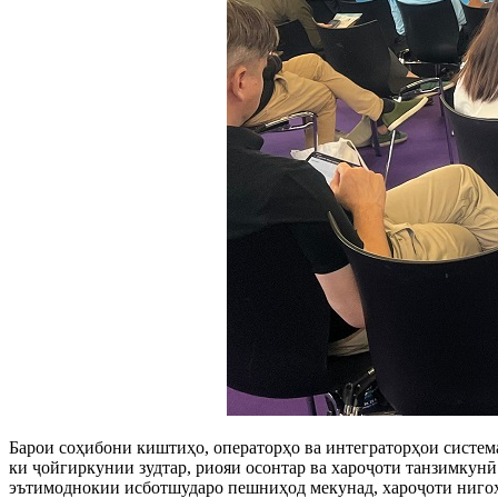
Барои соҳибони киштиҳо, операторҳо ва интеграторҳои систем
ки ҷойгиркунии зудтар, риояи осонтар ва хароҷоти танзимкунӣ
эътимоднокии исботшударо пешниҳод мекунад, хароҷоти нигоҳд