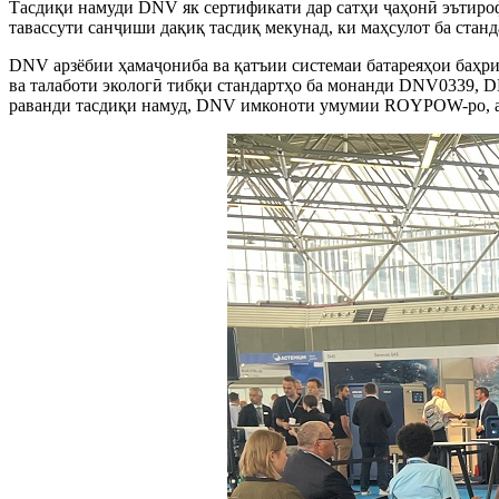
Тасдиқи намуди DNV як сертификати дар сатҳи ҷаҳонӣ эътирофш
тавассути санҷиши дақиқ тасдиқ мекунад, ки маҳсулот ба стан
DNV арзёбии ҳамаҷониба ва қатъии системаи батареяҳои баҳри
ва талаботи экологӣ тибқи стандартҳо ба монанди DNV0339, D
раванди тасдиқи намуд, DNV имконоти умумии ROYPOW-ро, аз ҷ