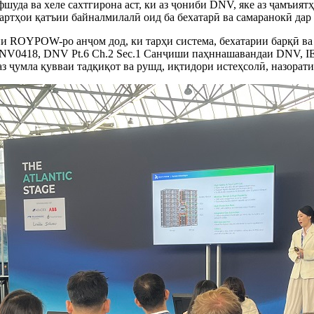
уда ва хеле сахтгирона аст, ки аз ҷониби DNV, яке аз ҷамъиятҳ
дартҳои қатъии байналмилалӣ оид ба бехатарӣ ва самаранокӣ да
и ROYPOW-ро анҷом дод, ки тарҳи система, бехатарии барқӣ ва
NV0418, DNV Pt.6 Ch.2 Sec.1 Санҷиши паҳннашавандаи DNV, IEC
умла қувваи тадқиқот ва рушд, иқтидори истеҳсолӣ, назорати р