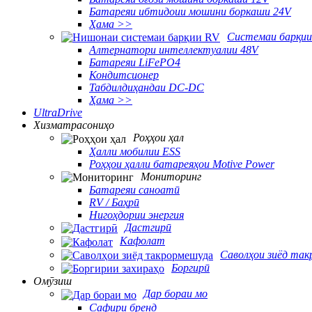
Батареяи ибтидоии мошини боркаши 24V
Ҳама >>
Системаи барқии
Алтернатори интеллектуалии 48V
Батареяи LiFePO4
Кондитсионер
Табдилдиҳандаи DC-DC
Ҳама >>
UltraDrive
Хизматрасониҳо
Роҳҳои ҳал
Ҳалли мобилии ESS
Роҳҳои ҳалли батареяҳои Motive Power
Мониторинг
Батареяи саноатӣ
RV / Баҳрӣ
Нигоҳдории энергия
Дастгирӣ
Кафолат
Саволҳои зиёд та
Боргирӣ
Омӯзиш
Дар бораи мо
Сафири бренд