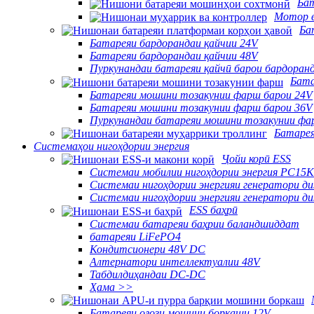
Ба
Мотор в
Ба
Батареяи бардорандаи қайчии 24V
Батареяи бардорандаи қайчии 48V
Пуркунандаи батареяи қайчӣ барои бардоран
Бата
Батареяи мошини тозакунии фарш барои 24V
Батареяи мошини тозакунии фарш барои 36V
Пуркунандаи батареяи мошини тозакунии фа
Батарея
Системаҳои нигоҳдории энергия
Ҷойи корӣ ESS
Системаи мобилии нигоҳдории энергия PC15
Системаи нигоҳдории энергияи генератори д
Системаи нигоҳдории энергияи генератори д
ESS баҳрӣ
Системаи батареяи баҳрии баландшиддат
батареяи LiFePO4
Кондитсионери 48V DC
Алтернатори интеллектуалии 48V
Табдилдиҳандаи DC-DC
Ҳама >>
Батареяи оғози мошини боркаши 12V