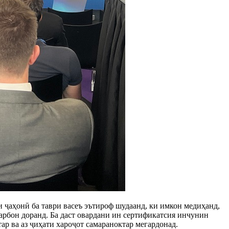
 ҷаҳонӣ ба таври васеъ эътироф шудаанд, ки имкон медиҳанд,
карбон доранд. Ба даст овардани ин сертификатсия инчунин
р ва аз ҷиҳати хароҷот самараноктар мегардонад.