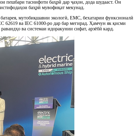
ои пешбари таснифоти баҳрӣ дар ҷаҳон, дода шудааст. Он
р истифодаҳои баҳрӣ мувофиқат мекунад.
 батарея, мутобиқшавии экологӣ, EMC, бехатарии функсионалӣ
 62619 ва IEC 61000-ро дар бар мегирад. Ҳамчун як қисми
авандҳо ва системаи идоракунии сифат, арзёбӣ кард.