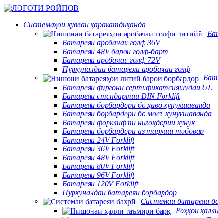
Системаҳои қувваи ҳаракатдиҳанда
Ба
Батареяи аробачаи голф 36V
Батареяи 48V барои голф-барт
Батареяи аробачаи голф 72V
Пуркунандаи батареяи аробачаи голф
Бат
Батареяи фургони сертификатсияшудаи UL
Батареяи стандартии DIN Forklift
Батареяи борбардори бо ҳаво хунукшаванда
Батареяи борбардори бо моеъ хунукшаванда
Батареяи форклифти нигоҳдории хунук
Батареяи борбардори аз таркиш тобовар
Батареяи 24V Forklift
Батареяи 36V Forklift
Батареяи 48V Forklift
Батареяи 80V Forklift
Батареяи 96V Forklift
Батареяи 120V Forklift
Пуркунандаи батареяи борбардор
Системаи батареяи б
Роҳҳои ҳалл