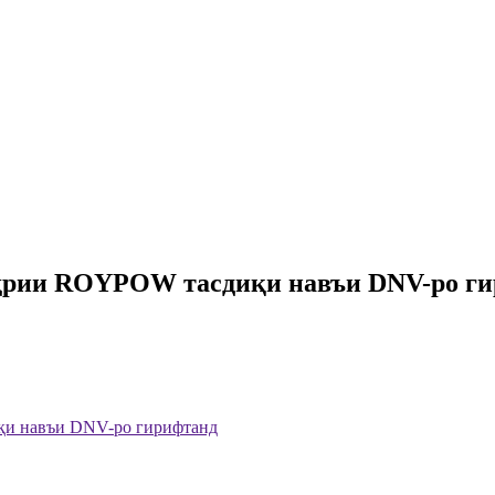
аҳрии ROYPOW тасдиқи навъи DNV-ро г
қи навъи DNV-ро гирифтанд