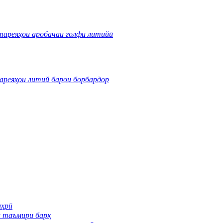
тареяҳои аробачаи голфи литийӣ
ареяҳои литий барои борбардор
аҳрӣ
и таъмири барқ