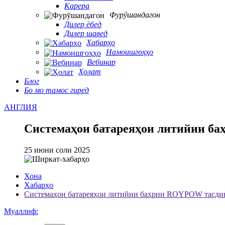
Карера
Фурӯшандагон
Дилер ёбед
Дилер шавед
Хабарҳо
Намоишгоҳҳо
Вебинар
Ҳолат
Блог
Бо мо тамос гиред
АНГЛИЯ
Системаҳои батареяҳои литийии б
25 июни соли 2025
Хона
Хабарҳо
Системаҳои батареяҳои литийии баҳрии ROYPOW тасди
Муаллиф: