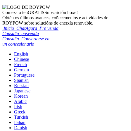
Comeza o teu
GRATIS
Subscrición hoxe!
Obtén os últimos avances, coñecementos e actividades de
ROYPOW sobre solucións de enerxía renovable.
Inicio
ChatAgora
Pre-venda
Consulta
posvenda
Consulta
Converterse en
un concesionario
English
Chinese
French
German
Portuguese
Spanish
Russian
Japanese
Korean
Arabic
Irish
Greek
Turkish
Italian
Danish