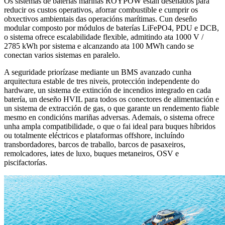
Os sistemas de baterías mariñas ROYPOW están deseñados para
reducir os custos operativos, aforrar combustible e cumprir os
obxectivos ambientais das operacións marítimas. Cun deseño
modular composto por módulos de baterías LiFePO4, PDU e DCB,
o sistema ofrece escalabilidade flexible, admitindo ata 1000 V /
2785 kWh por sistema e alcanzando ata 100 MWh cando se
conectan varios sistemas en paralelo.
A seguridade priorízase mediante un BMS avanzado cunha
arquitectura estable de tres niveis, protección independente do
hardware, un sistema de extinción de incendios integrado en cada
batería, un deseño HVIL para todos os conectores de alimentación e
un sistema de extracción de gas, o que garante un rendemento fiable
mesmo en condicións mariñas adversas. Ademais, o sistema ofrece
unha ampla compatibilidade, o que o fai ideal para buques híbridos
ou totalmente eléctricos e plataformas offshore, incluíndo
transbordadores, barcos de traballo, barcos de pasaxeiros,
remolcadores, iates de luxo, buques metaneiros, OSV e
piscifactorías.