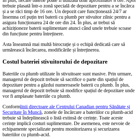
În plus, fiecare baterie poate fi utilizată doar aproximativ 8 ore. Apoi
trebuie plasată într-o zonă specială de depozitare pentru a se încărca
și a se răci timp de 16 ore. Un depozit care funcționează 24/7 ar
însemna cel puțin trei baterii cu plumb per stivuitor zilnic pentru a
asigura funcționarea 24 de ore din 24. În plus, ar trebui să
achiziționeze baterii suplimentare atunci când unele trebuie scoase
din funcțiune pentru întreținere.
Asta înseamnă mai multă birocrație și o echipă dedicată care să
urmărească încărcarea, modificările și întreținerea.
Costul bateriei stivuitorului de depozitare
Bateriile cu plumb utilizate în stivuitoare sunt masive. Prin urmare,
managerul de depozit trebuie să sacrifice o parte din spațiul de
depozitare pentru a găzdui numeroasele baterii cu plumb. În plus,
managerul de depozit trebuie să modifice spațiul de depozitare unde
vor fi amplasate bateriile cu plumb.
Conform
linii directoare ale Centrului Canadian pentru Sănătate și
Securitate în Muncă
, zonele de încărcare a bateriilor cu plumb-acid
trebuie să îndeplinească o listă extinsă de cerințe. Toate aceste
cerințe implică costuri suplimentare. De asemenea, este nevoie de
echipamente specializate pentru monitorizarea și securizarea
bateriilor cu plumb-acid.