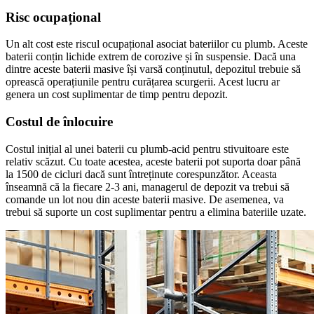
Risc ocupațional
Un alt cost este riscul ocupațional asociat bateriilor cu plumb. Aceste
baterii conțin lichide extrem de corozive și în suspensie. Dacă una
dintre aceste baterii masive își varsă conținutul, depozitul trebuie să
oprească operațiunile pentru curățarea scurgerii. Acest lucru ar
genera un cost suplimentar de timp pentru depozit.
Costul de înlocuire
Costul inițial al unei baterii cu plumb-acid pentru stivuitoare este
relativ scăzut. Cu toate acestea, aceste baterii pot suporta doar până
la 1500 de cicluri dacă sunt întreținute corespunzător. Aceasta
înseamnă că la fiecare 2-3 ani, managerul de depozit va trebui să
comande un lot nou din aceste baterii masive. De asemenea, va
trebui să suporte un cost suplimentar pentru a elimina bateriile uzate.