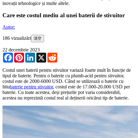
inovații tehnologice și multe altele.
Care este costul mediu al unei baterii de stivuitor
Autor:
186 vizualizări
清空
22 decembrie 2023
Facebook
Pinterest
LinkedIn
X
Reddit
Costul unei baterii pentru stivuitor variază foarte mult în funcție de
tipul de baterie. Pentru o baterie cu plumb-acid pentru stivuitor,
costul este de 2000-6000 USD. Când se utilizează o baterie cu
litiu
baterie pentru stivuitor
, costul este de 17.000-20.000 USD per
baterie. Cu toate acestea, deși prețurile pot varia considerabil,
acestea nu reprezintă costul real al deținerii oricărui tip de baterie.