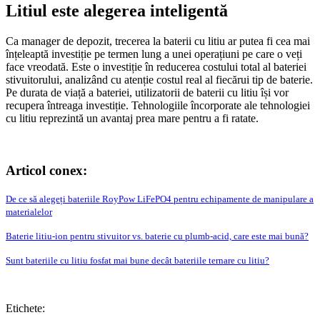
Litiul este alegerea inteligentă
Ca manager de depozit, trecerea la baterii cu litiu ar putea fi cea mai
înțeleaptă investiție pe termen lung a unei operațiuni pe care o veți
face vreodată. Este o investiție în reducerea costului total al bateriei
stivuitorului, analizând cu atenție costul real al fiecărui tip de baterie.
Pe durata de viață a bateriei, utilizatorii de baterii cu litiu își vor
recupera întreaga investiție. Tehnologiile încorporate ale tehnologiei
cu litiu reprezintă un avantaj prea mare pentru a fi ratate.
Articol conex:
De ce să alegeți bateriile RoyPow LiFePO4 pentru echipamente de manipulare a
materialelor
Baterie litiu-ion pentru stivuitor vs. baterie cu plumb-acid, care este mai bună?
Sunt bateriile cu litiu fosfat mai bune decât bateriile ternare cu litiu?
Etichete: