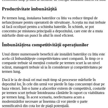
Productivitate îmbunătățită
Pe termen lung, instalarea bateriilor cu litiu va reduce timpul de
nefuncționare pentru operatorii de stivuitoare. Aceștia nu mai trebuie
să facă ocolișuri pentru a schimba bateriile. În schimb, se pot
concentra pe misiunea principală a depozitului, care este de a muta
mărfurile dintr-un punct în altul în mod eficient.
Îmbunătățirea competitivității operațiunilor
Unul dintre numeroasele beneficii ale instalării bateriilor cu litiu este
acela că îmbunătățește competitivitatea unei companii. În timp ce o
companie trebuie să mențină costurile pe termen scurt la un nivel
scăzut, managerii trebuie să ia în considerare și competitivitatea pe
termen lung.
Dacă le ia de două ori mai mult timp să proceseze mărfurile în
depozitul lor, în cele din urmă vor pierde în fața concurenței doar pe
baza vitezei. Într-o lume a afacerilor extrem de competitivă, costurile
pe termen scurt trebuie întotdeauna cântărite în raport cu viabilitatea
pe termen lung. În acest scenariu, neefectuarea acum a
modernizărilor necesare ar însemna că vor pierde o parte
semnificativă din cota lor de piață potențială.