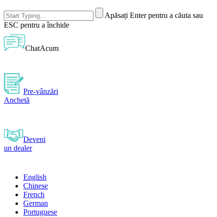
Apăsați Enter pentru a căuta sau
ESC pentru a închide
ChatAcum
Pre-vânzări
Anchetă
Deveni
un dealer
English
Chinese
French
German
Portuguese