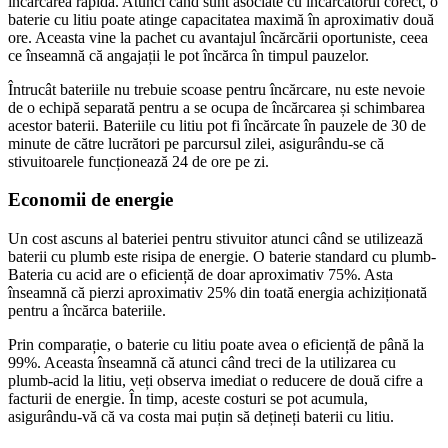
încărcarea rapidă. Atunci când sunt asociate cu încărcătorul corect, o
baterie cu litiu poate atinge capacitatea maximă în aproximativ două
ore. Aceasta vine la pachet cu avantajul încărcării oportuniste, ceea
ce înseamnă că angajații le pot încărca în timpul pauzelor.
Întrucât bateriile nu trebuie scoase pentru încărcare, nu este nevoie
de o echipă separată pentru a se ocupa de încărcarea și schimbarea
acestor baterii. Bateriile cu litiu pot fi încărcate în pauzele de 30 de
minute de către lucrători pe parcursul zilei, asigurându-se că
stivuitoarele funcționează 24 de ore pe zi.
Economii de energie
Un cost ascuns al bateriei pentru stivuitor atunci când se utilizează
baterii cu plumb este risipa de energie. O baterie standard cu plumb
-
Bateria cu acid are o eficiență de doar aproximativ 75%. Asta
înseamnă că pierzi aproximativ 25% din toată energia achiziționată
pentru a încărca bateriile.
Prin comparație, o baterie cu litiu poate avea o eficiență de până la
99%. Aceasta înseamnă că atunci când treci de la utilizarea cu
plumb
-
acid la litiu, veți observa imediat o reducere de două cifre a
facturii de energie. În timp, aceste costuri se pot acumula,
asigurându-vă că va costa mai puțin să dețineți baterii cu litiu.