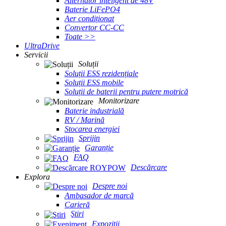
Alternator inteligent de 48V
Baterie LiFePO4
Aer condiționat
Convertor CC-CC
Toate >>
UltraDrive
Servicii
Soluții
Soluții ESS rezidențiale
Soluții ESS mobile
Soluții de baterii pentru putere motrică
Monitorizare
Baterie industrială
RV / Marină
Stocarea energiei
Sprijin
Garanție
FAQ
Descărcare
Explora
Despre noi
Ambasador de marcă
Carieră
Ştiri
Expoziții