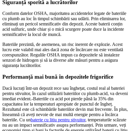
Siguranță sporită a lucrătorilor
Conform datelor OSHA, majoritatea accidentelor legate de bateriile
cu plumb au loc în timpul schimbării sau udării. Prin eliminarea lor,
eliminați un pericol semnificativ din depozit. Aceste baterii conțin
acid sulfuric, unde chiar și o mică scurgere poate duce la incidente
semnificative la locul de muncă.
Bateriile prezintă, de asemenea, un risc inerent de explozie. Acest
lucru este valabil mai ales dacă zona de încărcare nu este ventilată
corespunzător. Regulile OSHA impun ca depozitele să instaleze
senzori de hidrogen și să ia diverse alte măsuri pentru a asigura
siguranța lucrătorilor.
Performanță mai bună în depozitele frigorifice
Dacă lucrați într-un depozit rece sau înghețat, costul real al bateriei
pentru stivuitor, în cazul utilizării bateriilor cu plumb-acid, va deveni
imediat evident.
-
Bateriile cu acid pot pierde până la 35% din
capacitatea lor la temperaturi apropiate de punctul de îngheț.
Rezultatul este că schimbările bateriilor devin mai frecvente. În plus,
înseamnă că aveți nevoie de mai multă energie pentru a încărca
bateriile. Cu un
baterie cu litiu pentru stivuitor
, temperaturile scăzute
nu au un impact semnificativ asupra performanței. Prin urmare, veți
economisi timp și bani la facturile de energie utilizând baterii cu litiu.