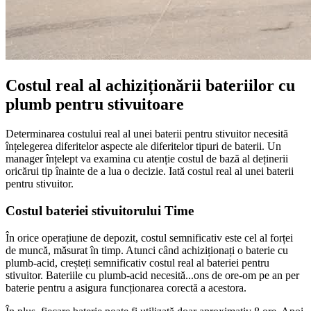
Costul real al achiziționării bateriilor cu
plumb pentru stivuitoare
Determinarea costului real al unei baterii pentru stivuitor necesită
înțelegerea diferitelor aspecte ale diferitelor tipuri de baterii. Un
manager înțelept va examina cu atenție costul de bază al deținerii
oricărui tip înainte de a lua o decizie. Iată costul real al unei baterii
pentru stivuitor.
Costul bateriei stivuitorului Time
În orice operațiune de depozit, costul semnificativ este cel al forței
de muncă, măsurat în timp. Atunci când achiziționați o baterie cu
plumb-acid, creșteți semnificativ costul real al bateriei pentru
stivuitor. Bateriile cu plumb-acid necesită...
o
ns de ore-om pe an per
baterie pentru a asigura funcționarea corectă a acestora.