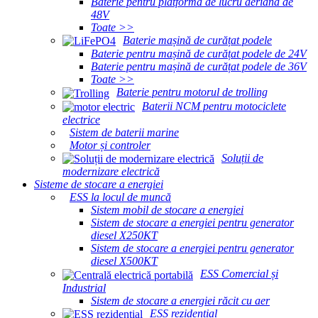
Baterie pentru platformă de lucru aeriană de
48V
Toate >>
Baterie mașină de curățat podele
Baterie pentru mașină de curățat podele de 24V
Baterie pentru mașină de curățat podele de 36V
Toate >>
Baterie pentru motorul de trolling
Baterii NCM pentru motociclete
electrice
Sistem de baterii marine
Motor și controler
Soluții de
modernizare electrică
Sisteme de stocare a energiei
ESS la locul de muncă
Sistem mobil de stocare a energiei
Sistem de stocare a energiei pentru generator
diesel X250KT
Sistem de stocare a energiei pentru generator
diesel X500KT
ESS Comercial și
Industrial
Sistem de stocare a energiei răcit cu aer
ESS rezidențial