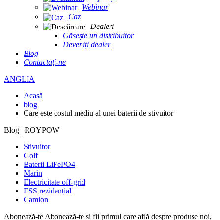
Webinar
Caz
Dealeri
Găsește un distribuitor
Deveniți dealer
Blog
Contactaţi-ne
ANGLIA
Acasă
blog
Care este costul mediu al unei baterii de stivuitor
Blog | ROYPOW
Stivuitor
Golf
Baterii LiFePO4
Marin
Electricitate off-grid
ESS rezidențial
Camion
Abonează-te
Abonează-te și fii primul care află despre produse noi,