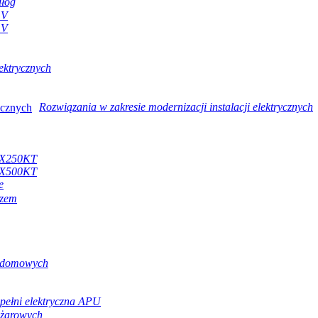
dłóg
 V
 V
ektrycznych
Rozwiązania w zakresie modernizacji instalacji elektrycznych
a X250KT
a X500KT
e
rzem
w domowych
pełni elektryczna APU
ężarowych