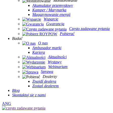
Monitorowanie
Akumulator przemysłowy
Kamper / Marynarka
Magazynowanie energii
Wsparcie
Gwarancja
Często zadawane pytania
Pobierać
Badać
O nas
Ambasador marki
Kariera
Aktualności
Wystawy
Webinarium
Sprawa
Dealerzy
Znajdź dealera
Zostań dealerem
Blog
Skontaktuj się z nami
ANG