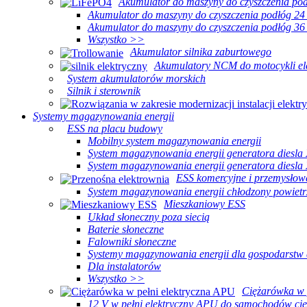
Akumulator do maszyny do czyszczenia po
Akumulator do maszyny do czyszczenia podłóg 24
Akumulator do maszyny do czyszczenia podłóg 36
Wszystko >>
Akumulator silnika zaburtowego
Akumulatory NCM do motocykli el
System akumulatorów morskich
Silnik i sterownik
Systemy magazynowania energii
ESS na placu budowy
Mobilny system magazynowania energii
System magazynowania energii generatora diesl
System magazynowania energii generatora diesl
ESS komercyjne i przemysłow
System magazynowania energii chłodzony powiet
Mieszkaniowy ESS
Układ słoneczny poza siecią
Baterie słoneczne
Falowniki słoneczne
Systemy magazynowania energii dla gospodarst
Dla instalatorów
Wszystko >>
Ciężarówka w 
12 V w pełni elektryczny APU do samochodów ci