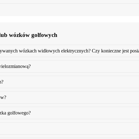
 lub wózków golfowych
wanych wózkach widłowych elektrycznych? Czy konieczne jest posi
wielozmianową?
m?
ow?
zka golfowego?