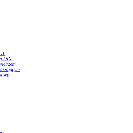
 UL
mą DIN
wietrzem
marzającym
chowy