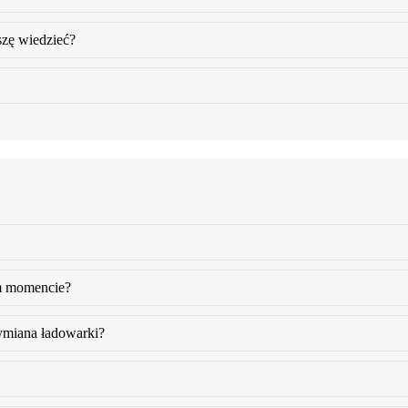
szę wiedzieć?
m momencie?
wymiana ładowarki?