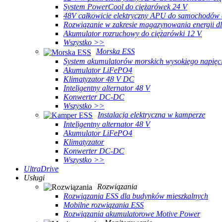
System PowerCool do ciężarówek 24 V
48V całkowicie elektryczny APU do samochodów 
Rozwiązanie w zakresie magazynowania energii dl
Akumulator rozruchowy do ciężarówki 12 V
Wszystko >>
Morska ESS
System akumulatorów morskich wysokiego napięc
Akumulator LiFePO4
Klimatyzator 48 V DC
Inteligentny alternator 48 V
Konwerter DC-DC
Wszystko >>
Instalacja elektryczna w kamperze
Inteligentny alternator 48 V
Akumulator LiFePO4
Klimatyzator
Konwerter DC-DC
Wszystko >>
UltraDrive
Usługi
Rozwiązania
Rozwiązania ESS dla budynków mieszkalnych
Mobilne rozwiązania ESS
Rozwiązania akumulatorowe Motive Power