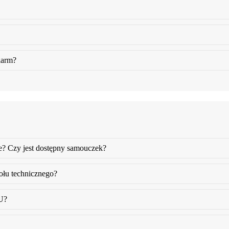
larm?
ne? Czy jest dostępny samouczek?
ołu technicznego?
U?