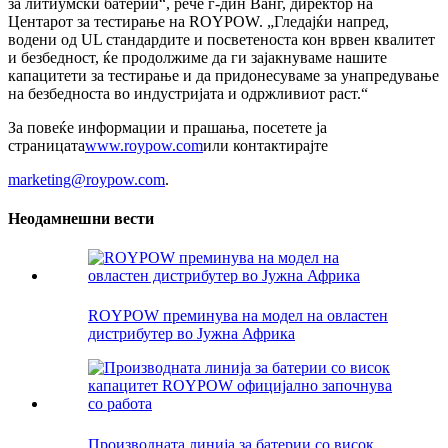
за литиумски батерии“, рече г-дин Ванг, директор на
Центарот за тестирање на ROYPOW. „Гледајќи напред,
водени од UL стандардите и посветеноста кон врвен квалитет
и безбедност, ќе продолжиме да ги зајакнуваме нашите
капацитети за тестирање и да придонесуваме за унапредување
на безбедноста во индустријата и одржливиот раст.“
За повеќе информации и прашања, посетете ја
страницата
www.roypow.com
или контактирајте
marketing@roypow.com
.
Неодамнешни вести
ROYPOW преминува на модел на овластен
дистрибутер во Јужна Африка
Производната линија за батерии со висок