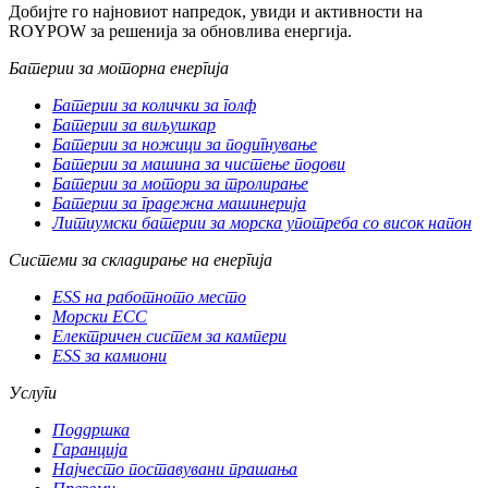
Добијте го најновиот напредок, увиди и активности на
ROYPOW за решенија за обновлива енергија.
Батерии за моторна енергија
Батерии за колички за голф
Батерии за виљушкар
Батерии за ножици за подигнување
Батерии за машина за чистење подови
Батерии за мотори за тролирање
Батерии за градежна машинерија
Литиумски батерии за морска употреба со висок напон
Системи за складирање на енергија
ESS на работното место
Морски ЕСС
Електричен систем за кампери
ESS за камиони
Услуги
Поддршка
Гаранција
Најчесто поставувани прашања