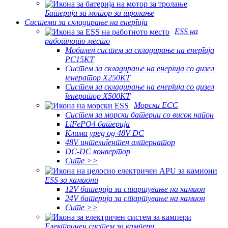
Батерија за мотор за тролање
Системи за складирање на енергија
ESS на
работното место
Мобилен систем за складирање на енергија
PC15KT
Систем за складирање на енергија со дизел
генератор X250KT
Систем за складирање на енергија со дизел
генератор X500KT
Морски ЕСС
Систем за морски батерии со висок напон
LiFePO4 батерија
Клима уред од 48V DC
48V интелигентен алтернатор
DC-DC конвертор
Сите >>
ESS за камиони
12V батерија за стартување на камион
24V батерија за стартување на камион
Сите >>
Електричен систем за кампери