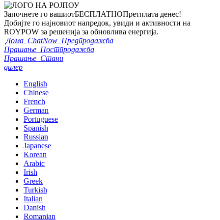
Започнете го вашиот
БЕСПЛАТНО
Претплата денес!
Добијте го најновиот напредок, увиди и активности на
ROYPOW за решенија за обновлива енергија.
Дома
ChatNow
Предпродажба
Прашање
Постпродажба
Прашање
Стани
дилер
English
Chinese
French
German
Portuguese
Spanish
Russian
Japanese
Korean
Arabic
Irish
Greek
Turkish
Italian
Danish
Romanian