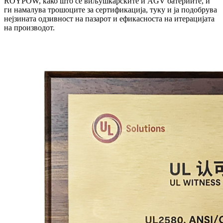
ROYPOW, како што се виљушкарските и AGV батериите, и
ги намалува трошоците за сертификација, туку и ја подобрува
нејзината одзивност на пазарот и ефикасноста на итерацијата
на производот.