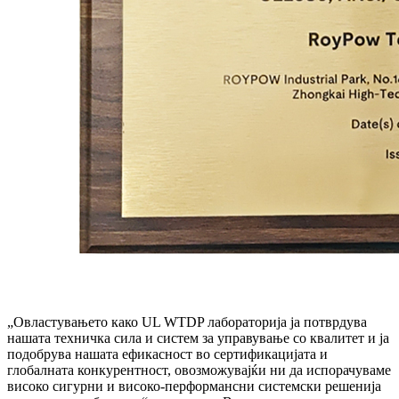
„Овластувањето како UL WTDP лабораторија ја потврдува
нашата техничка сила и систем за управување со квалитет и ја
подобрува нашата ефикасност во сертификацијата и
глобалната конкурентност, овозможувајќи ни да испорачуваме
високо сигурни и високо-перформансни системски решенија