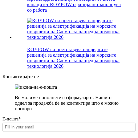
капацитет ROYPOW официјално започнува
со работа
ROYPOW ги претставува напредните
решенија за електрификација на морските
површини на Саемот за напредна поморска
технологија 2026
Контактирајте не
Ве молиме пополнете го формуларот. Нашиот
оддел за продажба ќе ве контактира што е можно
поскоро.
Е-пошта*