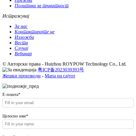
Преземи
Политика за приватност
Истражувај
За нас
Контактирајте не
Изложби
Вести
Случај
Вебинар
© Авторски права - Huizhou ROYPOW Technology Co., Ltd.
粤ICP备2023039393号
Жешки производи
-
Мапа на сајтот
Е-пошта*
Целосно име*