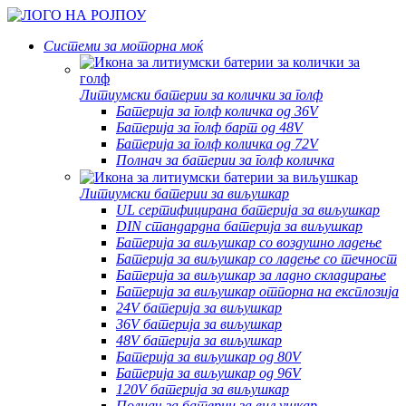
Системи за моторна моќ
Литиумски батерии за колички за голф
Батерија за голф количка од 36V
Батерија за голф барт од 48V
Батерија за голф количка од 72V
Полнач за батерии за голф количка
Литиумски батерии за виљушкар
UL сертифицирана батерија за виљушкар
DIN стандардна батерија за виљушкар
Батерија за виљушкар со воздушно ладење
Батерија за виљушкар со ладење со течност
Батерија за виљушкар за ладно складирање
Батерија за виљушкар отпорна на експлозија
24V батерија за виљушкар
36V батерија за виљушкар
48V батерија за виљушкар
Батерија за виљушкар од 80V
Батерија за виљушкар од 96V
120V батерија за виљушкар
Полнач за батерии за виљушкар