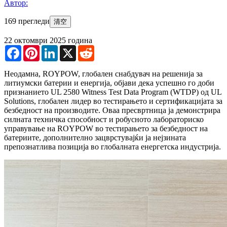
Автор:
169 прегледи
清空
22 октомври 2025 година
Facebook
Pinterest
LinkedIn
X
Reddit
Неодамна, ROYPOW, глобален снабдувач на решенија за
литиумски батерии и енергија, објави дека успешно го доби
признанието UL 2580 Witness Test Data Program (WTDP) од UL
Solutions, глобален лидер во тестирањето и сертификацијата за
безбедност на производите. Оваа пресвртница ја демонстрира
силната техничка способност и робусното лабораториско
управување на ROYPOW во тестирањето за безбедност на
батериите, дополнително зацврстувајќи ја нејзината
препознатлива позиција во глобалната енергетска индустрија.