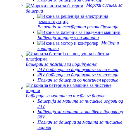
Морски систем за
батерии
Решенија за електрична реконструкција
Батерија за градежни машини
Мотор и
контролер
Батерии за ножици за подигнување
24V батерија за подигнување со ножици
48V батерија за подигнување со ножици
Полнач за батерии со ножичен кревање
Батерија за машина за чистење подови
Батерија за машина за чистење подови од
24V
Батерија за машина за чистење подови од
36V
Полнач за батерии за машина за чистење
подови