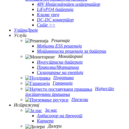
48V Интелигентен алтернатор
LiFePO4 батерија
Клима уред
DC-DC конвертор
Сите >>
УлтраДрајв
Услуги
Решенија
Мобилни ESS решенија
Мотивациски решенија за батерии
Мониторинг
Индустриска батерија
Приколка/Морнарица
Складирање на енергија
Поддршка
Гаранција
Најчесто
поставувани прашања
Преземи
Истражувај
За нас
Амбасадор на брендот
Кариера
Дилери