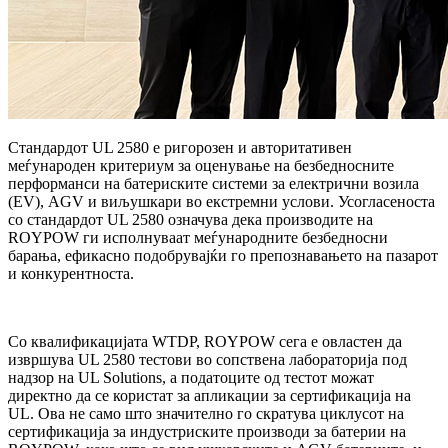
Стандардот UL 2580 е ригорозен и авторитативен
меѓународен критериум за оценување на безбедносните
перформанси на батериските системи за електрични возила
(EV), AGV и виљушкари во екстремни услови. Усогласеноста
со стандардот UL 2580 означува дека производите на
ROYPOW ги исполнуваат меѓународните безбедносни
барања, ефикасно подобрувајќи го препознавањето на пазарот
и конкурентноста.
Со квалификацијата WTDP, ROYPOW сега е овластен да
извршува UL 2580 тестови во сопствена лабораторија под
надзор на UL Solutions, а податоците од тестот можат
директно да се користат за апликации за сертификација на
UL. Ова не само што значително го скратува циклусот на
сертификација за индустриските производи за батерии на