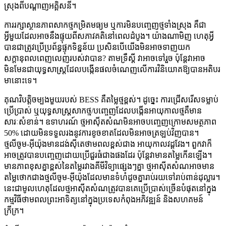
ស្រុងពីបណ្តាញអគ្គិសនី។
ការរក្សាស្ថានភាពសាកថ្មកម្រិតមធ្យម ឬការមិនបញ្ចេញថ្មទាំងស្រុង គឺជា
អ្វីមួយដែលអាចនឹងផ្ទុយពីសភាវគតិនៅពេលដំបូង។ យ៉ាងណាមិញ ហេតុអ្វី
បានជាត្រូវប្រើប្រព័ន្ធផ្ទុកទិន្នន័យ ប្រសិនបើយើងមិនអាចទាញយក
សក្តានុពលពេញលេញរបស់វាបាន? តាមទ្រឹស្តី វាអាចទៅរួច ប៉ុន្តែវាអាច
មិនមែនជាយុទ្ធសាស្ត្រដែលបង្កើនផលចំណេញលើការវិនិយោគឱ្យបានអតិបរ
មានោះទេ។
គុណវិបត្តិចម្បងមួយរបស់ BESS គឺតម្លៃថ្មខ្ពស់។ ដូច្នេះ ការជ្រើសរើសទម្លាប់
ប្រើប្រាស់ ឬយុទ្ធសាស្ត្រសាកថ្ម/បញ្ចេញដែលបង្កើនអាយុកាលថ្មគឺមាន
សារៈសំខាន់។ ឧទាហរណ៍ ថ្មអាស៊ីតសំណមិនអាចបញ្ចេញក្រោមសមត្ថភាព
50% ដោយមិនទទួលរងនូវការខូចខាតដែលមិនអាចត្រឡប់វិញបាន។
ថ្មលីចូម-អ៊ីយ៉ុងមានដង់ស៊ីតេថាមពលខ្ពស់ជាង អាយុកាលវដ្តវែង។ ពួកវាក៏
អាចត្រូវបានបញ្ចេញដោយប្រើជួរធំជាងផងដែរ ប៉ុន្តែវាមានតម្លៃកើនឡើង។
មានភាពខុសគ្នាខ្ពស់នៃតម្លៃរវាងគីមីវិទ្យាផ្សេងៗគ្នា ថ្មអាស៊ីតសំណអាចមាន
តម្លៃថោកជាងថ្មលីចូម-អ៊ីយ៉ុងដែលមានទំហំដូចគ្នារាប់រយទៅរាប់ពាន់ដុល្លារ។
នេះជាមូលហេតុដែលថ្មអាស៊ីតសំណត្រូវបានគេប្រើប្រាស់ច្រើនបំផុតនៅក្នុង
កម្មវិធីថាមពលព្រះអាទិត្យនៅក្នុងប្រទេសកំពុងអភិវឌ្ឍន៍ និងសហគមន៍
ក្រីក្រ។