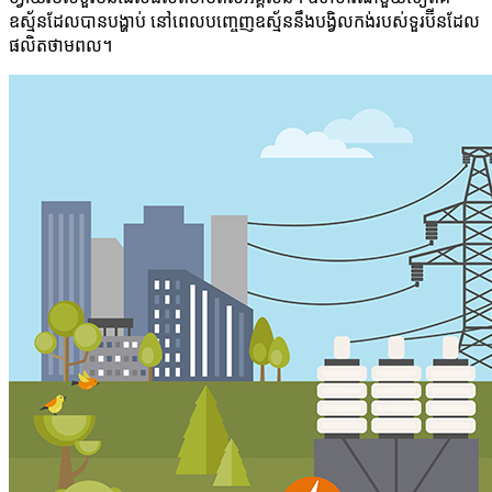
ឧស្ម័នដែលបានបង្ហាប់ នៅពេលបញ្ចេញឧស្ម័ននឹងបង្វិលកង់របស់ទួរប៊ីនដែល
ផលិតថាមពល។