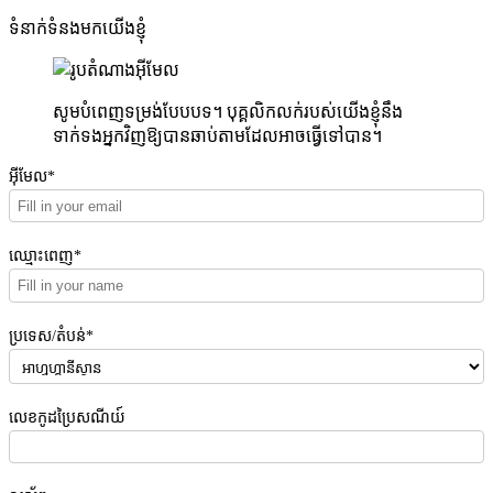
ទំនាក់ទំនងមកយើងខ្ញុំ
សូមបំពេញទម្រង់បែបបទ។ បុគ្គលិកលក់របស់យើងខ្ញុំនឹង
ទាក់ទងអ្នកវិញឱ្យបានឆាប់តាមដែលអាចធ្វើទៅបាន។
អ៊ីមែល*
ឈ្មោះពេញ*
ប្រទេស/តំបន់*
លេខកូដប្រៃសណីយ៍