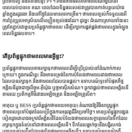
ព្រះអាទិត្យ និងទីតាំងបន្ទះ PV។ វាមិនអាចផលិតថាមពលណាមួយនៅ
ពេលយប់បានទេ ខណៈពេលដែលទិន្នផលរបស់វាត្រូវបានកាត់បន្ថយយ៉ាង
ខ្លាំងក្នុងរដូវរងា និងនៅថ្ងៃដែលមានពពកច្រើន។ ថាមពលខ្យល់ក៏ទទួលរងពី
ការប្រែប្រួលអាស្រ័យលើល្បឿនខ្យល់ផងដែរ។ ដូច្នេះ ដំណោះស្រាយទាំងនេះ
ត្រូវតែភ្ជាប់ជាមួយប្រព័ន្ធផ្ទុកថាមពល ដើម្បីរក្សាការផ្គត់ផ្គង់ថាមពលក្នុងអំឡុង
ពេលទិន្នផលទាប។
តើប្រព័ន្ធផ្ទុកថាមពលមានអ្វីខ្លះ?
ប្រព័ន្ធផ្ទុកថាមពលអាចរក្សាទុកថាមពលដើម្បីប្រើប្រាស់នៅដំណាក់កាល
ក្រោយ។ ក្នុងករណីខ្លះ នឹងមានទម្រង់នៃការបំលែងថាមពលរវាងថាមពល
ដែលបានរក្សាទុក និងថាមពលដែលបានផ្តល់។ ឧទាហរណ៍ទូទៅបំផុតគឺថ្ម
អគ្គិសនីដូចជាថ្មលីចូម-អ៊ីយ៉ុង ឬថ្មអាស៊ីតសំណ។ ពួកវាផ្តល់ថាមពលអគ្គិសនី
តាមរយៈប្រតិកម្មគីមីរវាងអេឡិចត្រូត និងអេឡិចត្រូលីត។
អាគុយ ឬ BESS (ប្រព័ន្ធផ្ទុកថាមពលអាគុយ) តំណាងឱ្យវិធីសាស្ត្រផ្ទុក
ថាមពលទូទៅបំផុតដែលប្រើក្នុងការអនុវត្តជីវិតប្រចាំថ្ងៃ។ មានប្រព័ន្ធផ្ទុកផ្សេង
ទៀតដូចជារោងចក្រវារីអគ្គិសនីដែលបំលែងថាមពលសក្តានុពលនៃទឹកដែល
រក្សាទុកក្នុងទំនប់ទៅជាថាមពលអគ្គិសនី។ ទឹកដែលធ្លាក់ចុះនឹងបង្វិលកង់
ហ្វាយរបស់ទួរប៊ីនដែលផលិតថាមពលអគ្គិសនី។ ឧទាហរណ៍មួយទៀតគឺ