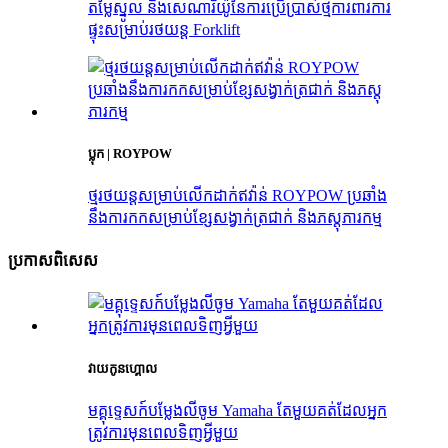
តម្លៃស្នូល និងសេណារីយ៉ូនៃការប្រើប្រាស់ថ្មការពារការ
ផ្ទុះសម្រាប់រថយន្ត Forklift
ប្លុក | ROYPOW
ថ្មរថយន្តសម្រាប់លើកដាក់ឥវ៉ាន់ ROYPOW ប្រឆាំង
នឹងការកកសម្រាប់ខ្សែសង្វាក់ត្រជាក់ និងភស្តុភារកម្ម
ប្រកាស​ពិសេស
វាយកូនហ្គោល
មគ្គុទ្ទេសក៍បម្លែងលីចូម Yamaha តែមួយគត់ដែលអ្នក
ត្រូវការមុនពេលទិញអ្វីមួយ