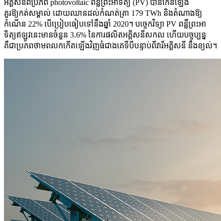
អគ្គិសនីពីប្រភព photovoltaic ពន្លឺព្រះអាទិត្យ (PV) បានកើនឡើង
គួរឱ្យកត់សម្គាល់ ដោយឈានដល់កំណត់ត្រា 179 TWh និងតំណាងឱ្យ
កំណើន 22% បើប្រៀបធៀបទៅនឹងឆ្នាំ 2020។ បច្ចេកវិទ្យា PV ពន្លឺព្រះអា
ទិត្យឥឡូវនេះមានចំនួន 3.6% នៃការផលិតអគ្គិសនីសកល ហើយបច្ចុប្បន្ន
គឺជាប្រភពថាមពលកកើតឡើងវិញធំជាងគេទីបីបន្ទាប់ពីវារីអគ្គិសនី និងខ្យល់។