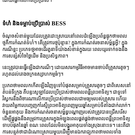
ដោយផ្អែកលើការប្រើប្រាស់។
ទំហំ និងទម្លាប់ប្រើប្រាស់ BESS
ចំណុចសំខាន់មួយដែលត្រូវដោះស្រាយនៅពេលដំឡើងប្រព័ន្ធផ្ទុកថាមពល
ថ្មគឺការកំណត់ទំហំ។ តើត្រូវការថ្មប៉ុន្មាន? ក្នុងការកំណត់រចនាសម្ព័ន្ធអ្វី? ក្នុង
ករណីខ្លះ ប្រភេទថ្មអាចដើរតួនាទីយ៉ាងសំខាន់ក្នុងរយៈពេលយូរទាក់ទងនឹង
ការសន្សំសំចៃថ្លៃដើម និងប្រសិទ្ធភាព។
នេះត្រូវបានធ្វើឡើងជាករណីៗ ដោយសារកម្មវិធីអាចមានចាប់ពីគ្រួសារតូចៗ
រហូតដល់រោងចក្រឧស្សាហកម្មធំៗ។
ប្រភពថាមពលកកើតឡើងវិញទូទៅបំផុតសម្រាប់គ្រួសារតូចៗ ជាពិសេសនៅ
តំបន់ទីក្រុង គឺបន្ទះសូឡាដែលប្រើប្រាស់ថាមពលពន្លឺព្រះអាទិត្យ។ ជាទូទៅ
វិស្វករនឹងពិចារណាលើការប្រើប្រាស់ថាមពលជាមធ្យមរបស់គ្រួសារ ហើយ
វាយតម្លៃការបញ្ចេញកាំរស្មីព្រះអាទិត្យពេញមួយឆ្នាំសម្រាប់ទីតាំងជាក់លាក់។
ចំនួនអាគុយ និងការកំណត់រចនាសម្ព័ន្ធបណ្តាញរបស់វាត្រូវបានជ្រើសរើស
ដើម្បីផ្គូផ្គងនឹងតម្រូវការគ្រួសារក្នុងអំឡុងពេលផ្គត់ផ្គង់ថាមពលពន្លឺព្រះអាទិត្យ
ទាបបំផុតនៃឆ្នាំ ខណៈពេលដែលមិនបង្ហូរអាគុយទាំងស្រុងនោះទេ។ នេះគឺជា
ការសន្មត់ថាជាដំណោះស្រាយមួយដើម្បីមានឯករាជ្យភាពថាមពលទាំង