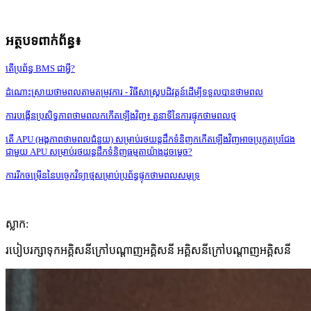
អត្ថបទពាក់ព័ន្ធ៖
តើប្រព័ន្ធ BMS ជាអ្វី?
ដំណោះស្រាយថាមពលតាមតម្រូវការ - វិធីសាស្រ្តបដិវត្តន៍ដើម្បីទទួលបានថាមពល
ការបង្កើនប្រសិទ្ធភាពថាមពលកកើតឡើងវិញ៖ តួនាទីនៃការផ្ទុកថាមពលថ្ម
តើ APU (អង្គភាពថាមពលជំនួយ) សម្រាប់រថយន្តដឹកទំនិញកកើតឡើងវិញអាចប្រកួតប្រជែង
ជាមួយ APU សម្រាប់រថយន្តដឹកទំនិញធម្មតាយ៉ាងដូចម្តេច?
ការរីកចម្រើននៃបច្ចេកវិទ្យាថ្មសម្រាប់ប្រព័ន្ធផ្ទុកថាមពលសមុទ្រ
ស្លាក:
របៀបរក្សាទុកអគ្គិសនីក្រៅបណ្តាញអគ្គិសនី អគ្គិសនីក្រៅបណ្តាញអគ្គិសនី