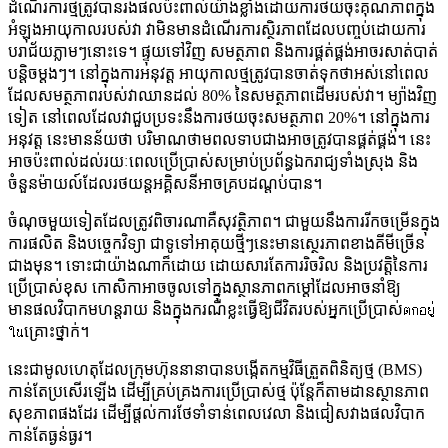
ដំណើរការថ្មត្រូវបានរងផលប៉ះពាល់យ៉ាងខ្លាំងដោយការថយចុះគុណភាពក្នុង
អំឡុងអាយុកាលរបស់វា វាមិនមានដំណើរការស្ថិរភាពដែលបញ្ចប់ដោយការ
បរាជ័យភ្លាមៗនោះទេ។ ផ្ទុយទៅវិញ សមត្ថភាព និងការផ្គត់ផ្គង់អាចរសាត់បាត់
បន្តិចម្តងៗ។ នៅក្នុងការអនុវត្ត អាយុកាលថ្មត្រូវបានចាត់ទុកថាអស់នៅពេល
ដែលសមត្ថភាពរបស់វាឈានដល់ 80% នៃសមត្ថភាពដើមរបស់វា។ ម្យ៉ាងវិញ
ទៀត នៅពេលដែលវាជួបប្រទះនឹងការថយចុះសមត្ថភាព 20%។ នៅក្នុងការ
អនុវត្ត នេះមានន័យថា បរិមាណថាមពលទាបជាងអាចត្រូវបានផ្គត់ផ្គង់។ នេះ
អាចប៉ះពាល់ដល់រយៈពេលប្រើប្រាស់សម្រាប់ប្រព័ន្ធឯករាជ្យទាំងស្រុង និង
ចំនួនម៉ាយល៍ដែលរថយន្តអគ្គិសនីអាចគ្របដណ្តប់បាន។
ចំណុចមួយទៀតដែលត្រូវពិចារណាគឺសុវត្ថិភាព។ ជាមួយនឹងការរីកចម្រើនក្នុង
ការផលិត និងបច្ចេកវិទ្យា ជាទូទៅអាគុយថ្មីៗនេះមានស្ថេរភាពខាងគីមីច្រើន
ជាងមុន។ ទោះជាយ៉ាងណាក៏ដោយ ដោយសារតែការរិចរិល និងប្រវត្តិនៃការ
ប្រើប្រាស់ខុស កោសិកាអាចចូលទៅក្នុងស្ថានភាពកម្ដៅដែលអាចនាំឱ្យ
មានផលវិបាកមហន្តរាយ និងក្នុងករណីខ្លះធ្វើឱ្យជីវិតរបស់អ្នកប្រើប្រាស់ตกอยู่
ในគ្រោះថ្នាក់។
នេះជាមូលហេតុដែលក្រុមហ៊ុននានាបានបង្កើតកម្មវិធីត្រួតពិនិត្យថ្ម (BMS)
កាន់តែប្រសើរឡើង ដើម្បីគ្រប់គ្រងការប្រើប្រាស់ថ្ម ប៉ុន្តែក៏តាមដានស្ថានភាព
សុខភាពផងដែរ ដើម្បីផ្តល់ការថែទាំទាន់ពេលវេលា និងជៀសវាងផលវិបាក
កាន់តែធ្ងន់ធ្ងរ។