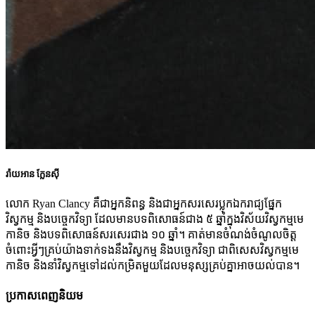
រ៉ាយអាន ក្លែនស៊ី
លោក Ryan Clancy គឺជាអ្នកនិពន្ធ និងជាអ្នកសរសេរប្លុកឯករាជ្យផ្នែក
វិស្វកម្ម និងបច្ចេកវិទ្យា ដែលមានបទពិសោធន៍ជាង ៥ ឆ្នាំក្នុងវិស័យវិស្វកម្មមេ
កានិច និងបទពិសោធន៍សរសេរជាង ១០ ឆ្នាំ។ គាត់មានចំណង់ចំណូលចិត្ត
ចំពោះអ្វីៗគ្រប់យ៉ាងទាក់ទងនឹងវិស្វកម្ម និងបច្ចេកវិទ្យា ជាពិសេសវិស្វកម្មមេ
កានិច និងនាំវិស្វកម្មទៅដល់កម្រិតមួយដែលមនុស្សគ្រប់គ្នាអាចយល់បាន។
ប្រកាសពេញនិយម