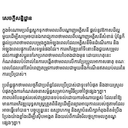
សេចក្តីសន្និដ្ឋាន
ក្នុងចំណោមប្រព័ន្ធស្តុកទុកថាមពលពីបណ្តាញអគ្គិសនី ផ្តល់នូវឱកាសដ៏ល្អ
មួយដើម្បីសម្រេចបានឯករាជ្យភាពថាមពលពីបណ្តាញអគ្គិសនីសំខាន់ ប៉ុន្តែក៏
ផ្តល់ប្រភពថាមពលបម្រុងក្នុងអំឡុងពេលដែលអគ្គិសនីមិនដំណើរការ និង
អំឡុងពេលផ្ទុកលើសទម្ងន់ផងដែរ។ ការអភិវឌ្ឍនៅទីនោះនឹងជួយសម្រួល
ដល់ការផ្លាស់ប្តូរទៅរកប្រភពថាមពលបៃតងជាងមុន ដោយហេតុនេះ
កំណត់ផលប៉ះពាល់នៃការបង្កើតថាមពលលើការប្រែប្រួលអាកាសធាតុ ខណៈ
ពេលដែលនៅតែបំពេញតម្រូវការថាមពលជាមួយនឹងកំណើនឥតឈប់ឈរនៃ
ការប្រើប្រាស់។
ប្រព័ន្ធផ្ទុកថាមពលថ្មគឺជាប្រព័ន្ធដែលប្រើប្រាស់ជាទូទៅបំផុត និងងាយស្រួល
បំផុតក្នុងការកំណត់រចនាសម្ព័ន្ធសម្រាប់កម្មវិធីប្រចាំថ្ងៃផ្សេងៗគ្នា។
ភាពបត់បែនខ្ពស់របស់វាត្រូវបានទប់ទល់ដោយការចំណាយខ្ពស់ ដែលនាំឱ្យ
មានការអភិវឌ្ឍយុទ្ធសាស្ត្រត្រួតពិនិត្យដើម្បីពន្យារអាយុកាលរបស់ថ្មតាមដែល
អាចធ្វើទៅបាន។ បច្ចុប្បន្ននេះ ឧស្សាហកម្ម និងស្ថាប័នសិក្សាកំពុងខិតខំប្រឹង
ប្រែងយ៉ាងខ្លាំងដើម្បីស៊ើបអង្កេត និងយល់ពីការរិចរិលថ្មក្រោមលក្ខខណ្ឌ
ផ្សេងៗគ្នា។