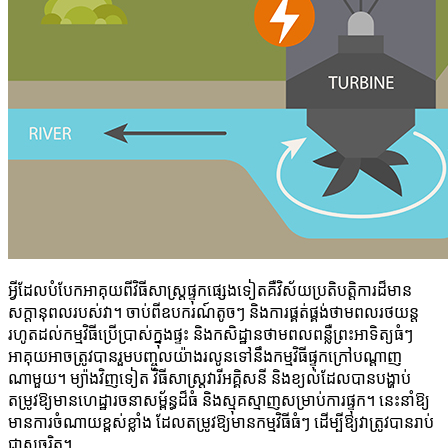
អ្វីដែលបំបែកអាគុយពីវិធីសាស្ត្រផ្ទុកផ្សេងទៀតគឺវិស័យប្រតិបត្តិការដ៏មាន
សក្តានុពលរបស់វា។ ចាប់ពីឧបករណ៍តូចៗ និងការផ្គត់ផ្គង់ថាមពលរថយន្ត
រហូតដល់កម្មវិធីប្រើប្រាស់ក្នុងផ្ទះ និងកសិដ្ឋានថាមពលពន្លឺព្រះអាទិត្យធំៗ
អាគុយអាចត្រូវបានរួមបញ្ចូលយ៉ាងរលូនទៅនឹងកម្មវិធីផ្ទុកក្រៅបណ្តាញ
ណាមួយ។ ម្យ៉ាងវិញទៀត វិធីសាស្ត្រវារីអគ្គិសនី និងខ្យល់ដែលបានបង្ហាប់
តម្រូវឱ្យមានហេដ្ឋារចនាសម្ព័ន្ធដ៏ធំ និងស្មុគស្មាញសម្រាប់ការផ្ទុក។ នេះនាំឱ្យ
មានការចំណាយខ្ពស់ខ្លាំង ដែលតម្រូវឱ្យមានកម្មវិធីធំៗ ដើម្បីឱ្យវាត្រូវបានរាប់
ជាសុចរិត។