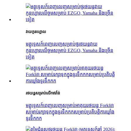
វាយកូនហ្គោល
មគ្គុទ្ទេសក៍ពេញលេញសម្រាប់ថ្មរថយន្តវាយ
កូនហ្គោលលីចូមសម្រាប់ EZGO, Yamaha និងច្រើន
ទៀត
រថយន្ត​សម្រាប់​លើក​ឥវ៉ាន់
មគ្គុទ្ទេសក៍ពេញលេញសម្រាប់អាគុយរថយន្ត Forklift
សម្រាប់រក្សាទុកក្នុងទូរទឹកកកសម្រាប់ប្រតិបត្តិការឃ្លាំង
ទូរទឹកកក