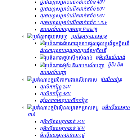
ថ្មរថយន្តសម្រាប់លើកដាក់ឥវ៉ាន់ 48V
ថ្មរថយន្តសម្រាប់លើកដាក់ឥវ៉ាន់ 80V
ថ្មរថយន្តសម្រាប់លើកដាក់ឥវ៉ាន់ 96V
ថ្មរថយន្តសម្រាប់លើកដាក់ឥវ៉ាន់ 120V
ឧបករណ៍សាកថ្មរថយន្ត Forklift
ប្រព័ន្ធអាគុយសមុទ្រ
ដំណោះស្រាយ​ជួសជុល​ប្រព័ន្ធ​អគ្គិសនី
ថ្មម៉ាស៊ីនសំណង់
ម៉ូទ័រ និង
ឧបករណ៍បញ្ជា
ថ្មលើកកន្ត្រៃ
ថ្មលើកកន្ត្រៃ 24V
ថ្មលើកកន្ត្រៃ 48V
ឆ្នាំងសាកអាគុយលើកកន្ត្រៃ
ថ្មម៉ាស៊ីនសម្អាត
ជាន់
ថ្មម៉ាស៊ីនសម្អាតជាន់ 24V
ថ្មម៉ាស៊ីនសម្អាតជាន់ 36V
ម៉ាស៊ីនសម្អាតជាន់សាកថ្ម