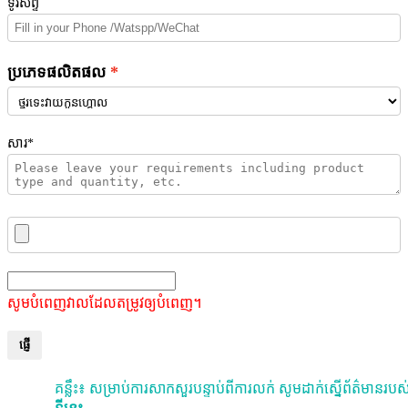
ទូរស័ព្ទ
ប្រភេទផលិតផល
សារ*
សូមបំពេញវាលដែលតម្រូវឲ្យបំពេញ។
ផ្ញើ
គន្លឹះ៖ សម្រាប់ការសាកសួរបន្ទាប់ពីការលក់ សូមដាក់ស្នើព័ត៌មានរបស់