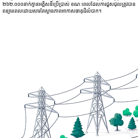
២៦២.០០០នាក់គ្មានអគ្គិសនីប្រើប្រាស់ ខណៈពេលដែលការជួសជុលត្រូវបាន
ពន្យារពេលដោយសារតែស្ថានភាពអាកាសធាតុដ៏លំបាក។