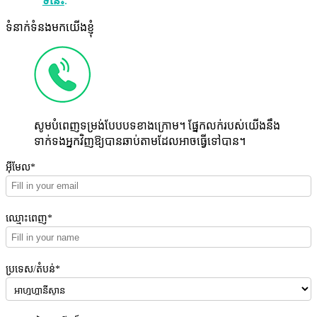
ទីនេះ
.
ទំនាក់ទំនងមកយើងខ្ញុំ
សូមបំពេញទម្រង់បែបបទខាងក្រោម។ ផ្នែកលក់របស់យើងនឹង
ទាក់ទងអ្នកវិញឱ្យបានឆាប់តាមដែលអាចធ្វើទៅបាន។
អ៊ីមែល*
ឈ្មោះពេញ*
ប្រទេស/តំបន់*