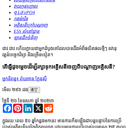
វាយកូនហ្គោល
ថ្ម LiFePO4
កងម៉ារីន
អគ្គិសនីក្រៅបណ្តាញ
ESS លំនៅដ្ឋាន
ឡានដឹកទំនិញ
ជាវ
ជាវ ហើយក្លាយជាអ្នកដំបូងគេដែលបានដឹងអំពីផលិតផលថ្មីៗ នវានុ
វត្តន៍បច្ចេកវិទ្យា និងច្រើនទៀត។
តើធ្វើដូចម្តេចដើម្បីរក្សាទុកអគ្គិសនីចេញពីបណ្តាញអគ្គិសនី?
អ្នកនិពន្ធ៖ រ៉ាយអាន ក្លែនស៊ី
មើល ២៩៦ ដង
清空
ថ្ងៃទី ២៦ ខែឧសភា ឆ្នាំ ២០២៣
Facebook
Pinterest
LinkedIn
X
Reddit
ក្នុងរយៈពេល ៥០ ឆ្នាំកន្លងមកនេះ មានការកើនឡើងជាបន្តបន្ទាប់នៃការប្រើ
ប្រាស់អគ្គិសនីទូទាំងពិភពលោក ដោយមានការប្រើប្រាស់ប្រមាណ ២៥,៣០០