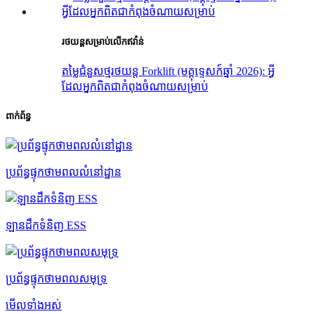
រថយន្ត​សម្រាប់​លើក​ឥវ៉ាន់
តម្លៃជំនួសថ្មរថយន្ត Forklift (មគ្គុទ្ទេសក៍ឆ្នាំ 2026): អ្វី
ដែលអ្នកពិតជាកំពុងចំណាយសម្រាប់
ពាក់ព័ន្ធ
ប្រព័ន្ធផ្ទុកថាមពលលំនៅដ្ឋាន
ឡានដឹកទំនិញ ESS
ប្រព័ន្ធផ្ទុកថាមពលសមុទ្រ
មើលទាំងអស់