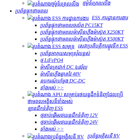
ថ្មម៉ូទ័រត្រលលីង
ប្រព័ន្ធផ្ទុកថាមពល
ESS ការដ្ឋានការងារ
ប្រព័ន្ធផ្ទុកថាមពលចល័ត PC15KT
ប្រព័ន្ធផ្ទុកថាមពលម៉ាស៊ីនភ្លើងម៉ាស៊ូត X250KT
ប្រព័ន្ធផ្ទុកថាមពលម៉ាស៊ីនភ្លើងម៉ាស៊ូត X500KT
សេវា​ប្រតិបត្តិការ​ផ្លូវទឹក ESS
ប្រព័ន្ធអាគុយសមុទ្រវ៉ុលខ្ពស់
ថ្ម LiFePO4
ម៉ាស៊ីនត្រជាក់ DC ៤៨វ៉ុល
ម៉ាស៊ីនភ្លើងឆ្លាតវៃ 48V
ឧបករណ៍បម្លែង DC-DC
ទាំងអស់ >>
ឡានដឹកទំនិញ ESS
ថ្មចាប់ផ្តើមរថយន្តដឹកទំនិញ 12V
ថ្មចាប់ផ្តើមរថយន្តដឹកទំនិញ 24V
ទាំងអស់ >>
ប្រព័ន្ធអគ្គិសនី RV