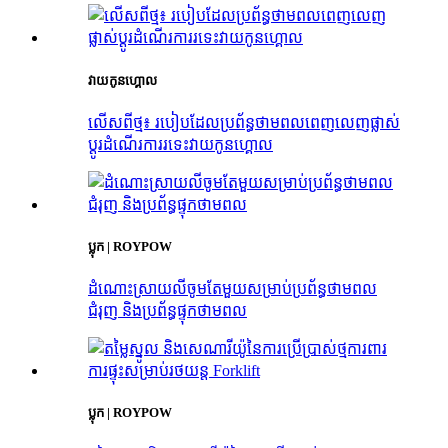
វាយកូនហ្គោល
លើសពីថ្ម៖ របៀបដែលប្រព័ន្ធថាមពលពេញលេញផ្លាស់
ប្តូរដំណើរការរទេះវាយកូនហ្គោល
ប្លុក | ROYPOW
ដំណោះស្រាយលីចូមតែមួយសម្រាប់ប្រព័ន្ធថាមពល
ជំរុញ និងប្រព័ន្ធផ្ទុកថាមពល
ប្លុក | ROYPOW