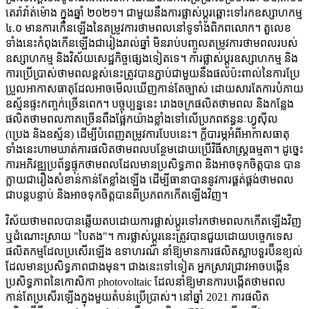
តេរ៉ាវ៉ាត់ម៉ោង ក្នុងឆ្នាំ ២០២១។ ជាមួយនឹងការផ្លាស់ប្តូរឆ្ពោះទៅរកឧស្សាហកម្ម
៤.០ មានការកើនឡើងនៃតម្រូវការថាមពលនៅទូទាំងពិភពលោក។ តួលេខ
ទាំងនេះកំពុងកើនឡើងជារៀងរាល់ឆ្នាំ មិនរាប់បញ្ចូលតម្រូវការថាមពលរបស់
ឧស្សាហកម្ម និងវិស័យសេដ្ឋកិច្ចផ្សេងទៀតទេ។ ការផ្លាស់ប្តូរឧស្សាហកម្ម និង
ការប្រើប្រាស់ថាមពលខ្ពស់នេះត្រូវបានភ្ជាប់ជាមួយនឹងផលប៉ះពាល់នៃការប្រែ
ប្រួលអាកាសធាតុដែលអាចមើលឃើញកាន់តែច្បាស់ ដោយសារតែការបំភាយ
ឧស្ម័នផ្ទះកញ្ចក់ច្រើនពេក។ បច្ចុប្បន្ននេះ រោងចក្រផលិតថាមពល និងកន្លែង
ផលិតថាមពលភាគច្រើនពឹងផ្អែកយ៉ាងខ្លាំងទៅលើប្រភពឥន្ធនៈហ្វូស៊ីល
(ប្រេង និងឧស្ម័ន) ដើម្បីបំពេញតម្រូវការបែបនេះ។ ក្តីបារម្ភអំពីអាកាសធាតុ
ទាំងនេះហាមឃាត់ការផលិតថាមពលបន្ថែមដោយប្រើវិធីសាស្ត្រធម្មតា។ ដូច្នេះ
ការអភិវឌ្ឍប្រព័ន្ធផ្ទុកថាមពលដែលមានប្រសិទ្ធភាព និងអាចទុកចិត្តបាន បាន
ក្លាយជារឿងសំខាន់កាន់តែខ្លាំងឡើង ដើម្បីធានាបាននូវការផ្គត់ផ្គង់ថាមពល
ជាបន្តបន្ទាប់ និងអាចទុកចិត្តបានពីប្រភពកកើតឡើងវិញ។
វិស័យថាមពលបានឆ្លើយតបដោយការផ្លាស់ប្តូរទៅរកថាមពលកកើតឡើងវិញ
ឬដំណោះស្រាយ "បៃតង"។ ការផ្លាស់ប្តូរនេះត្រូវបានជួយដោយបច្ចេកទេស
ផលិតកម្មដែលប្រសើរឡើង ឧទាហរណ៍ នាំឱ្យមានការផលិតស្លាបទួរប៊ីនខ្យល់
ដែលមានប្រសិទ្ធភាពជាងមុន។ ជាងនេះទៅទៀត អ្នកស្រាវជ្រាវអាចបង្កើន
ប្រសិទ្ធភាពនៃកោសិកា photovoltaic ដែលនាំឱ្យមានការបង្កើតថាមពល
កាន់តែប្រសើរឡើងក្នុងមួយតំបន់ប្រើប្រាស់។ នៅឆ្នាំ 2021 ការផលិត