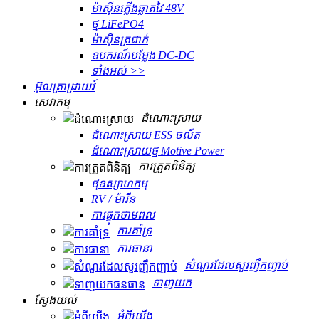
ម៉ាស៊ីនភ្លើងឆ្លាតវៃ 48V
ថ្ម LiFePO4
ម៉ាស៊ីនត្រជាក់
ឧបករណ៍បម្លែង DC-DC
ទាំងអស់ >>
អ៊ុលត្រាដ្រាយវ៍
សេវាកម្ម
ដំណោះស្រាយ
ដំណោះស្រាយ ESS ចល័ត
ដំណោះស្រាយថ្ម Motive Power
ការត្រួតពិនិត្យ
ថ្មឧស្សាហកម្ម
RV / ម៉ារីន
ការផ្ទុកថាមពល
ការគាំទ្រ
ការធានា
សំណួរដែលសួរញឹកញាប់
ទាញយក
ស្វែងយល់
អំពីយើង