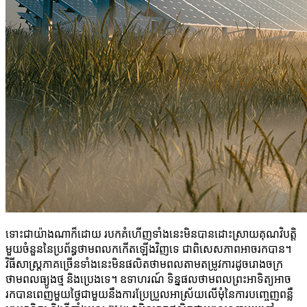
ទោះជាយ៉ាងណាក៏ដោយ របកគំហើញទាំងនេះមិនបានដោះស្រាយគុណវិបត្តិ
មួយចំនួននៃប្រព័ន្ធថាមពលកកើតឡើងវិញទេ ជាពិសេសភាពអាចរកបាន។
វិធីសាស្រ្តភាគច្រើនទាំងនេះមិនផលិតថាមពលតាមតម្រូវការដូចរោងចក្រ
ថាមពលធ្យូងថ្ម និងប្រេងទេ។ ឧទាហរណ៍ ទិន្នផលថាមពលព្រះអាទិត្យអាច
រកបានពេញមួយថ្ងៃជាមួយនឹងការប្រែប្រួលអាស្រ័យលើមុំនៃការបញ្ចេញពន្លឺ