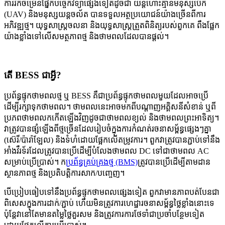
ការរីកចម្រើនផ្នែកបច្ចេកវិទ្យាផ្សេងទៀតដូចជា យន្តហោះគ្មានមនុស្សបើក
(UAV) និងមនុស្សយន្តចល័ត បានទទួលអត្ថប្រយោជន៍យ៉ាងច្រើនពីការ
អភិវឌ្ឍថ្ម។ យុទ្ធសាស្ត្រចលនា និងយុទ្ធសាស្ត្រត្រួតពិនិត្យរបស់ពួកគេ ពឹងផ្អែក
យ៉ាងខ្លាំងទៅលើសមត្ថភាពថ្ម និងថាមពលដែលបានផ្តល់។
តើ BESS ជាអ្វី?
ប្រព័ន្ធផ្ទុកថាមពលថ្ម ឬ BESS គឺជាប្រព័ន្ធផ្ទុកថាមពលមួយដែលអាចប្រើ
ដើម្បីរក្សាទុកថាមពល។ ថាមពលនេះអាចមកពីបណ្តាញអគ្គិសនីសំខាន់ ឬពី
ប្រភពថាមពលកកើតឡើងវិញដូចជាថាមពលខ្យល់ និងថាមពលព្រះអាទិត្យ។
វាត្រូវបានផ្សំឡើងពីថ្មច្រើនដែលរៀបចំក្នុងការកំណត់រចនាសម្ព័ន្ធផ្សេងៗគ្នា
(ស៊េរី/ប៉ារ៉ាឡែល) និងទំហំដោយផ្អែកលើតម្រូវការ។ ពួកវាត្រូវបានភ្ជាប់ទៅនឹង
អាំងវឺរទ័រដែលត្រូវបានប្រើដើម្បីបំលែងថាមពល DC ទៅជាថាមពល AC
សម្រាប់ប្រើប្រាស់។ ក
ប្រព័ន្ធគ្រប់គ្រងថ្ម (BMS)
ត្រូវបានប្រើដើម្បីតាមដាន
ស្ថានភាពថ្ម និងប្រតិបត្តិការសាក/បញ្ចេញ។
បើប្រៀបធៀបទៅនឹងប្រព័ន្ធផ្ទុកថាមពលផ្សេងទៀត ពួកវាមានភាពបត់បែនជា
ពិសេសក្នុងការដាក់/ភ្ជាប់ ហើយមិនត្រូវការហេដ្ឋារចនាសម្ព័ន្ធថ្លៃខ្លាំងនោះទេ
ប៉ុន្តែវានៅតែមានតម្លៃថ្លៃគួរសម និងត្រូវការការថែទាំជាប្រចាំបន្ថែមទៀត