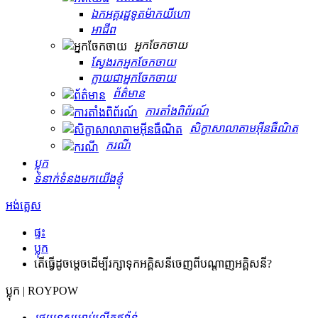
ឯកអគ្គរដ្ឋទូតម៉ាកយីហោ
អាជីព
អ្នកចែកចាយ
ស្វែងរកអ្នកចែកចាយ
ក្លាយជាអ្នកចែកចាយ
ព័ត៌មាន
ការតាំងពិព័រណ៍
សិក្ខាសាលាតាមអ៊ីនធឺណិត
ករណី
ប្លុក
ទំនាក់ទំនងមកយើងខ្ញុំ
អង់គ្លេស
ផ្ទះ
ប្លុក
តើធ្វើដូចម្តេចដើម្បីរក្សាទុកអគ្គិសនីចេញពីបណ្តាញអគ្គិសនី?
ប្លុក | ROYPOW
រថយន្ត​សម្រាប់​លើក​ឥវ៉ាន់