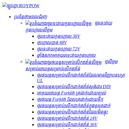
ប្រព័ន្ធថាមពលជំរុញ
ថ្មរទេះវាយ
កូនហ្គោលលីចូម
ថ្មរទេះវាយកូនហ្គោល 36V
ថ្ម​ហ្គោល​បាត 48V
ថ្មរទេះវាយកូនហ្គោល 72V
ឆ្នាំងសាកអាគុយរទេះវាយកូនហ្គោល
ថ្មលីចូម
សម្រាប់រថយន្តសម្រាប់លើកឥវ៉ាន់
ថ្មរថយន្តសម្រាប់លើកដាក់ឥវ៉ាន់ដែលមានវិញ្ញាបនបត្រ
UL
ថ្មរថយន្តសម្រាប់លើកដាក់ឥវ៉ាន់ស្តង់ដារ DIN
អាគុយរថយន្ត Forklift ត្រជាក់ដោយខ្យល់
ថ្មរថយន្ត Forklift ដែលត្រជាក់ដោយទឹក
ថ្មរថយន្តសម្រាប់លើកដាក់ឥវ៉ាន់ក្នុងទូរត្រជាក់
ថ្មរថយន្តសម្រាប់លើកដាក់ឥវ៉ាន់ដែលមិនផ្ទុះ
ថ្មរថយន្តសម្រាប់លើកដាក់ឥវ៉ាន់ 24V
ថ្មរថយន្តសម្រាប់លើកដាក់ឥវ៉ាន់ 36V