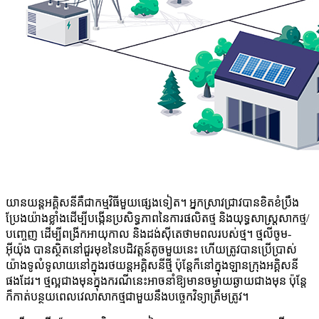
យានយន្តអគ្គិសនីគឺជាកម្មវិធីមួយផ្សេងទៀត។ អ្នកស្រាវជ្រាវបានខិតខំប្រឹង
ប្រែងយ៉ាងខ្លាំងដើម្បីបង្កើនប្រសិទ្ធភាពនៃការផលិតថ្ម និងយុទ្ធសាស្ត្រសាកថ្ម/
បញ្ចេញ ដើម្បីពង្រីកអាយុកាល និងដង់ស៊ីតេថាមពលរបស់ថ្ម។ ថ្មលីចូម-
អ៊ីយ៉ុង បានស្ថិតនៅជួរមុខនៃបដិវត្តន៍តូចមួយនេះ ហើយត្រូវបានប្រើប្រាស់
យ៉ាងទូលំទូលាយនៅក្នុងរថយន្តអគ្គិសនីថ្មី ប៉ុន្តែក៏នៅក្នុងឡានក្រុងអគ្គិសនី
ផងដែរ។ ថ្មល្អជាងមុនក្នុងករណីនេះអាចនាំឱ្យមានចម្ងាយឆ្ងាយជាងមុន ប៉ុន្តែ
ក៏កាត់បន្ថយពេលវេលាសាកថ្មជាមួយនឹងបច្ចេកវិទ្យាត្រឹមត្រូវ។