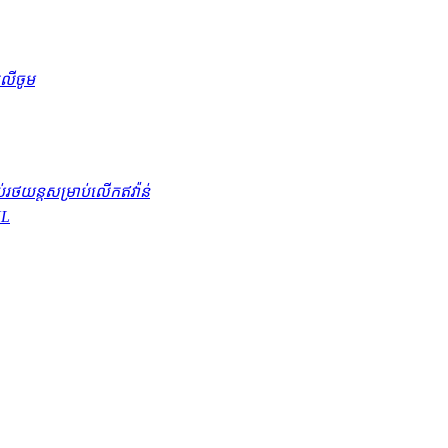
លលីចូម
ប់រថយន្តសម្រាប់លើកឥវ៉ាន់
UL