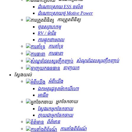
ដំណោះស្រាយ ESS ចល័ត
ដំណោះស្រាយថ្ម Motive Power
ការត្រួតពិនិត្យ
ថ្មឧស្សាហកម្ម
RV / ម៉ារីន
ការផ្ទុកថាមពល
ការគាំទ្រ
ការធានា
សំណួរដែលសួរញឹកញាប់
ទាញយក
ស្វែងយល់
អំពីយើង
ឯកអគ្គរដ្ឋទូតម៉ាកយីហោ
អាជីព
អ្នកចែកចាយ
ស្វែងរកអ្នកចែកចាយ
ក្លាយជាអ្នកចែកចាយ
ព័ត៌មាន
ការតាំងពិព័រណ៍