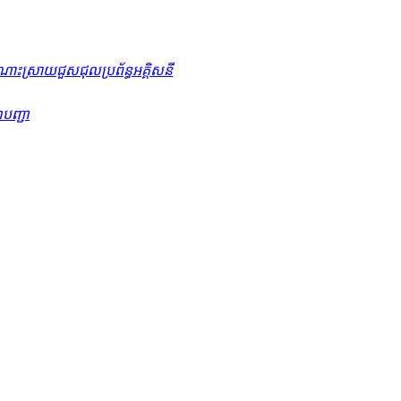
ោះស្រាយ​ជួសជុល​ប្រព័ន្ធ​អគ្គិសនី
៍បញ្ជា