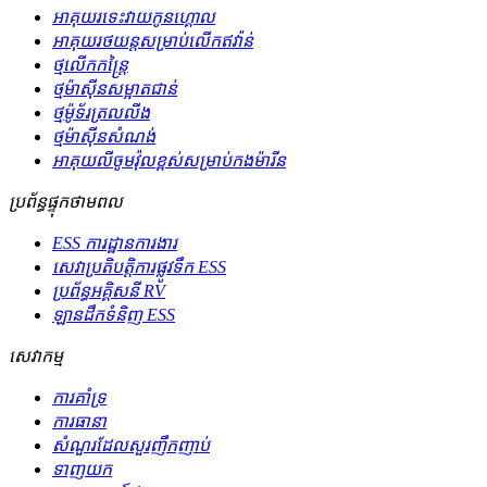
អាគុយរទេះវាយកូនហ្គោល
អាគុយរថយន្តសម្រាប់លើកឥវ៉ាន់
ថ្មលើកកន្ត្រៃ
ថ្មម៉ាស៊ីនសម្អាតជាន់
ថ្មម៉ូទ័រត្រលលីង
ថ្មម៉ាស៊ីនសំណង់
អាគុយលីចូមវ៉ុលខ្ពស់សម្រាប់កងម៉ារីន
ប្រព័ន្ធផ្ទុកថាមពល
ESS ការដ្ឋានការងារ
សេវា​ប្រតិបត្តិការ​ផ្លូវទឹក ESS
ប្រព័ន្ធអគ្គិសនី RV
ឡានដឹកទំនិញ ESS
សេវាកម្ម
ការគាំទ្រ
ការធានា
សំណួរដែលសួរញឹកញាប់
ទាញយក