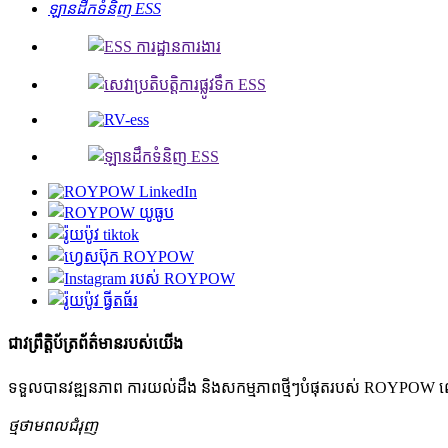
ឡានដឹកទំនិញ ESS
ជាវព្រឹត្តិប័ត្រព័ត៌មានរបស់យើង
ទទួលបានវឌ្ឍនភាព ការយល់ដឹង និងសកម្មភាពថ្មីៗបំផុតរបស់ ROYP
ថ្មថាមពលជំរុញ