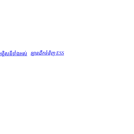
ឡានដឹកទំនិញ ESS