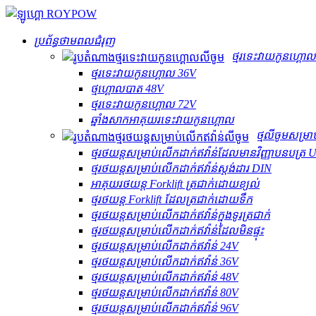
ប្រព័ន្ធថាមពលជំរុញ
ថ្មរទេះវាយកូនហ្គោ
ថ្មរទេះវាយកូនហ្គោល 36V
ថ្ម​ហ្គោល​បាត 48V
ថ្មរទេះវាយកូនហ្គោល 72V
ឆ្នាំងសាកអាគុយរទេះវាយកូនហ្គោល
ថ្មលីចូមសម្រា
ថ្មរថយន្តសម្រាប់លើកដាក់ឥវ៉ាន់ដែលមានវិញ្ញាបនបត្រ 
ថ្មរថយន្តសម្រាប់លើកដាក់ឥវ៉ាន់ស្តង់ដារ DIN
អាគុយរថយន្ត Forklift ត្រជាក់ដោយខ្យល់
ថ្មរថយន្ត Forklift ដែលត្រជាក់ដោយទឹក
ថ្មរថយន្តសម្រាប់លើកដាក់ឥវ៉ាន់ក្នុងទូរត្រជាក់
ថ្មរថយន្តសម្រាប់លើកដាក់ឥវ៉ាន់ដែលមិនផ្ទុះ
ថ្មរថយន្តសម្រាប់លើកដាក់ឥវ៉ាន់ 24V
ថ្មរថយន្តសម្រាប់លើកដាក់ឥវ៉ាន់ 36V
ថ្មរថយន្តសម្រាប់លើកដាក់ឥវ៉ាន់ 48V
ថ្មរថយន្តសម្រាប់លើកដាក់ឥវ៉ាន់ 80V
ថ្មរថយន្តសម្រាប់លើកដាក់ឥវ៉ាន់ 96V