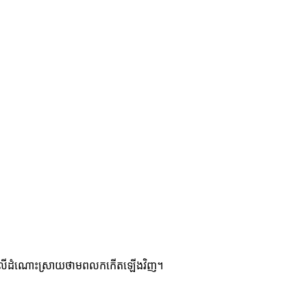
OW លើដំណោះស្រាយថាមពលកកើតឡើងវិញ។