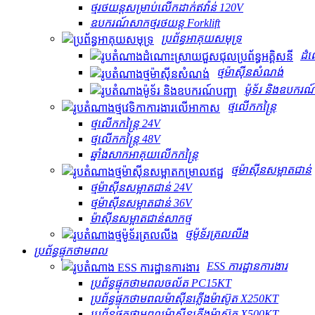
ថ្មរថយន្តសម្រាប់លើកដាក់ឥវ៉ាន់ 120V
ឧបករណ៍សាកថ្មរថយន្ត Forklift
ប្រព័ន្ធអាគុយសមុទ្រ
ដំណ
ថ្មម៉ាស៊ីនសំណង់
ម៉ូទ័រ និងឧបករណ
ថ្មលើកកន្ត្រៃ
ថ្មលើកកន្ត្រៃ 24V
ថ្មលើកកន្ត្រៃ 48V
ឆ្នាំងសាកអាគុយលើកកន្ត្រៃ
ថ្មម៉ាស៊ីនសម្អាតជាន់
ថ្មម៉ាស៊ីនសម្អាតជាន់ 24V
ថ្មម៉ាស៊ីនសម្អាតជាន់ 36V
ម៉ាស៊ីនសម្អាតជាន់សាកថ្ម
ថ្មម៉ូទ័រត្រលលីង
ប្រព័ន្ធផ្ទុកថាមពល
ESS ការដ្ឋានការងារ
ប្រព័ន្ធផ្ទុកថាមពលចល័ត PC15KT
ប្រព័ន្ធផ្ទុកថាមពលម៉ាស៊ីនភ្លើងម៉ាស៊ូត X250KT
ប្រព័ន្ធផ្ទុកថាមពលម៉ាស៊ីនភ្លើងម៉ាស៊ូត X500KT