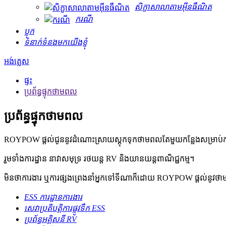
សិក្ខាសាលាតាមអ៊ីនធឺណិត
ករណី
ប្លុក
ទំនាក់ទំនងមកយើងខ្ញុំ
អង់គ្លេស
ផ្ទះ
ប្រព័ន្ធផ្ទុកថាមពល
ប្រព័ន្ធផ្ទុកថាមពល
ROYPOW ផ្តល់ជូននូវដំណោះស្រាយស្តុកទុកថាមពលតែមួយកន្លែងសម្រាប់កម្មវ
រួមទាំងការដ្ឋាន នាវាសមុទ្រ រថយន្ត RV និងយានយន្តពាណិជ្ជកម្ម។
មិនថាការងារ ឬការផ្សងព្រេងនាំអ្នកទៅទីណាក៏ដោយ ROYPOW ផ្តល់នូវថា
ESS ការដ្ឋានការងារ
សេវា​ប្រតិបត្តិការ​ផ្លូវទឹក ESS
ប្រព័ន្ធអគ្គិសនី RV