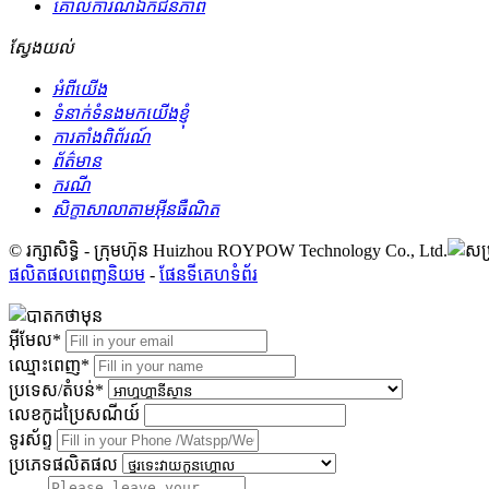
គោលការណ៍ឯកជនភាព
ស្វែងយល់
អំពីយើង
ទំនាក់ទំនងមកយើងខ្ញុំ
ការតាំងពិព័រណ៍
ព័ត៌មាន
ករណី
សិក្ខាសាលាតាមអ៊ីនធឺណិត
© រក្សាសិទ្ធិ - ក្រុមហ៊ុន Huizhou ROYPOW Technology Co., Ltd.
ផលិតផលពេញនិយម
-
ផែនទីគេហទំព័រ
អ៊ីមែល*
ឈ្មោះពេញ*
ប្រទេស/តំបន់*
លេខកូដប្រៃសណីយ៍
ទូរស័ព្ទ
ប្រភេទផលិតផល