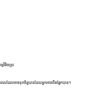
ិធីចម្រុះ
មពលដែលអាចទុកចិត្តបានដែលអ្នកអាចពឹងផ្អែកបាន។