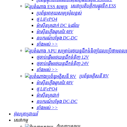
សេវា​ប្រតិបត្តិការ​ផ្លូវទឹក ESS
ប្រព័ន្ធអាគុយសមុទ្រវ៉ុលខ្ពស់
ថ្ម LiFePO4
ម៉ាស៊ីនត្រជាក់ DC ៤៨វ៉ុល
ម៉ាស៊ីនភ្លើងឆ្លាតវៃ 48V
ឧបករណ៍បម្លែង DC-DC
ទាំងអស់ >>
ថ្មចាប់ផ្តើមរថយន្តដឹកទំនិញ 12V
ថ្មចាប់ផ្តើមរថយន្តដឹកទំនិញ 24V
ទាំងអស់ >>
ប្រព័ន្ធអគ្គិសនី RV
ម៉ាស៊ីនភ្លើងឆ្លាតវៃ 48V
ថ្ម LiFePO4
ម៉ាស៊ីនត្រជាក់
ឧបករណ៍បម្លែង DC-DC
ទាំងអស់ >>
អ៊ុលត្រាដ្រាយវ៍
សេវាកម្ម
ដំណោះស្រាយ