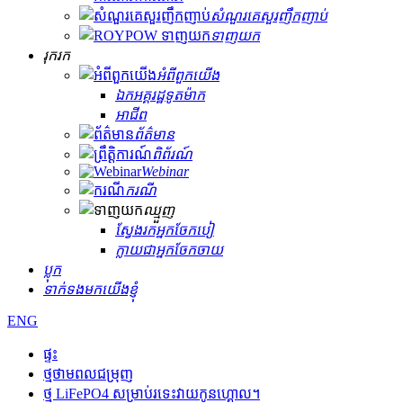
សំណួរគេសួរញឹកញាប់
ទាញយក
រុករក
អំពីពួកយើង
ឯកអគ្គរដ្ឋទូតម៉ាក
អាជីព
ព័ត៌មាន
ពិព័រណ៍
Webinar
ករណី
ឈ្មួញ
ស្វែងរកអ្នកចែកបៀ
ក្លាយជាអ្នកចែកចាយ
ប្លុក
ទាក់ទងមកយើងខ្ញុំ
ENG
ផ្ទះ
ថ្មថាមពលជម្រុញ
ថ្ម LiFePO4 សម្រាប់រទេះវាយកូនហ្គោល។