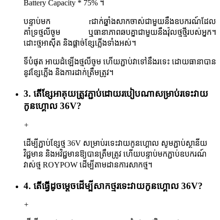
Battery Capacity * 75% ។
បន្ទាប់មក r
ដាក់ឆ្នាំងសាកចាស់ជាមួយនឹងឧបករណ៍ដែល
គាំទ្រថ្មលីចូម ឬធានាភាពឆបគ្នាជាមួយនឹងវ៉ុលថ្មថ្មីរបស់អ្នក។
ដោះថ្មអាសុីត និងផ្តាច់ខ្សែភ្លើងទាំងអស់។
ទីបំផុត អាយ
ដំឡើងថ្មលីចូម ហើយភ្ជាប់វាទៅនឹងរទេះ ដោយធានាបាន
នូវខ្សែភ្លើង និងការដាក់ត្រឹមត្រូវ។
3. តើ​ខ្សែ​អាគុយ​ត្រូវ​ភ្ជាប់​ដោយ​របៀប​ណា​សម្រាប់​រទេះ​វាយ​
កូនហ្គោល 36V?
+
ដើម្បីភ្ជាប់ខ្សែថ្ម 36V សម្រាប់រទេះវាយកូនហ្គោល សូមភ្ជាប់ស្ថានីយ
វិជ្ជមាន និងអវិជ្ជមានឱ្យបានត្រឹមត្រូវ ហើយបន្ទាប់មកភ្ជាប់ឧបករណ៍
វាស់ថ្ម ROYPOW ដើម្បីតាមដានការសាកថ្ម។
4. តើធ្វើដូចម្តេចដើម្បីសាកថ្មរទេះវាយកូនហ្គោល 36V?
+