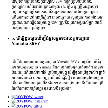
ដើម្បីសាកថ្មរទេះវាយកូនហ្គោល 36V ដំបូងត្រូវបិទរទេះវាយ
កូនហ្គោល ហើយផ្តាច់បន្ទុកណាមួយ (ឧ. ភ្លើង ឬគ្រឿងបន្លាស់)។
បន្ទាប់មកភ្ជាប់ឆ្នាំងសាកទៅនឹងរន្ធសាករបស់រទេះវាយកូនហ្គោល
ហើយដោតវាទៅក្នុងព្រីភ្លើង។ ជាចុងក្រោយ សូមប្រាកដថាឆ្នាំងសាក
ត្រូវបានរចនាឡើងសម្រាប់ថ្ម 36V (ត្រូវនឹងប្រភេទថ្មរបស់អ្នក ថាតើ
អាស៊ីតនាំមុខ ឬលីចូម)។
5. តើធ្វើដូចម្តេចដើម្បីជំនួសថ្មរទេះវាយកូនហ្គោល
Yamaha 36V?
+
ដើម្បីជំនួសថ្មរទេះវាយកូនហ្គោល Yamaha 36V វាអាស្រ័យលើគំរូ
រទេះវាយកូនហ្គោល Yamaha និងតម្រូវការវិមាត្រជាក់លាក់។ ជាទូទៅ
បិទរទេះ ហើយលើកកៅអី ឬបើកប្រអប់ថ្ម ដើម្បីចូលប្រើថ្មចាស់។ ផ្តាច់
ឧបករណ៍ចាស់ យកវាចេញ ហើយដំឡើងថ្មី។ ធានាបាននូវការតភ្ជាប់
ត្រឹមត្រូវ និងធានាថ្មនៅនឹងកន្លែង។ សាកល្បងរទេះ ដើម្បីធានាថាថ្មថ្មី
ដំណើរការបានត្រឹមត្រូវ មុនពេលបិទប្រអប់។