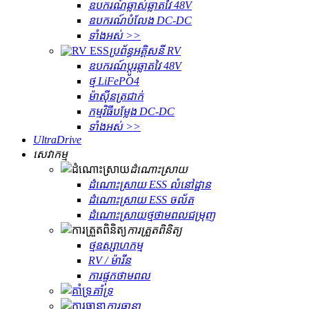
ឧបករណ៍ឆ្លាស់ឆ្លាតវៃ 48V
ឧបករណ៍បំលែង DC-DC
ទាំងអស់ >>
ប្រព័ន្ធអគ្គិសនី RV
ឧបករណ៍ប្តូរឆ្លាតវៃ 48V
ថ្ម LiFePO4
ម៉ាស៊ីនត្រជាក់
កម្មវិធីបម្លែង DC-DC
ទាំងអស់ >>
UltraDrive
សេវាកម្ម
ដំណោះស្រាយ
ដំណោះស្រាយ ESS លំនៅដ្ឋាន
ដំណោះស្រាយ ESS ចល័ត
ដំណោះស្រាយថ្មថាមពលជម្រុញ
ការត្រួតពិនិត្យ
ថ្មឧស្សាហកម្ម
RV / ម៉ារីន
ការផ្ទុកថាមពល
គាំទ្រ
ការធានា