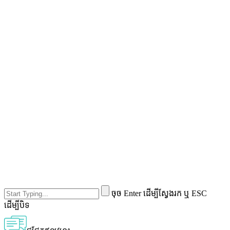
ចុច Enter ដើម្បីស្វែងរក ឬ ESC
ដើម្បីបិទ