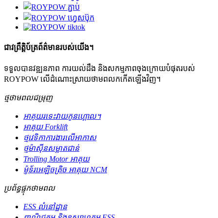
ជាវព្រឹត្តិប័ត្រព័ត៌មានរបស់យើង។
ទទួលបានវឌ្ឍនភាព ការយល់ដឹង និងសកម្មភាពចុងក្រោយបំផុតរបស់
ROYPOW លើដំណោះស្រាយថាមពលកកើតឡើងវិញ។
ថ្មថាមពលជម្រុញ
អាគុយរទេះវាយកូនហ្គោល។
អាគុយ Forklift
ថ្មវេទិកាការងារលើអាកាស
ថ្មម៉ាស៊ីនសម្អាតជាន់
Trolling Motor អាគុយ
ម៉ូទ័រអេឡិចត្រិច អាគុយ NCM
ប្រព័ន្ធផ្ទុកថាមពល
ESS លំនៅដ្ឋាន
ពាណិជ្ជកម្ម និងឧស្សាហកម្ម ESS