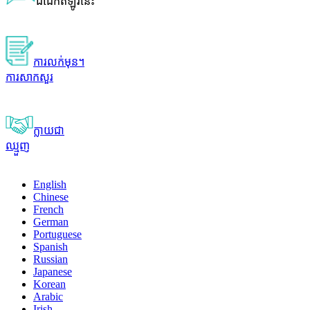
ជជែកឥឡូវនេះ
ការលក់មុន។
ការសាកសួរ
ក្លាយជា
ឈ្មួញ
English
Chinese
French
German
Portuguese
Spanish
Russian
Japanese
Korean
Arabic
Irish