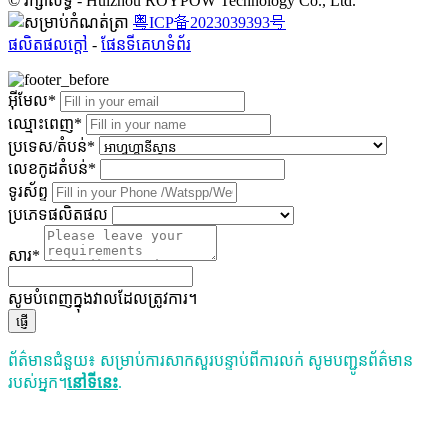
© រក្សាសិទ្ធិ - Huizhou ROYPOW Technology Co., Ltd.
粤ICP备2023039393号
ផលិតផលក្តៅ
-
ផែនទីគេហទំព័រ
អ៊ីមែល*
ឈ្មោះពេញ*
ប្រទេស/តំបន់*
លេខ​កូដ​តំបន់*
ទូរស័ព្ទ
ប្រភេទផលិតផល
សារ*
សូមបំពេញក្នុងវាលដែលត្រូវការ។
ផ្ញើ
ព័ត៌មានជំនួយ៖ សម្រាប់ការសាកសួរបន្ទាប់ពីការលក់ សូមបញ្ជូនព័ត៌មាន
របស់អ្នក។
នៅទីនេះ
.