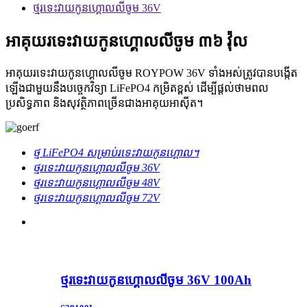
ថ្មរទេះវាយកូនហ្គោលលីចូម 36V
អាគុយរទេះវាយកូនហ្គោលលីចូម ៣៦ វ៉ុល
អាគុយរទេះវាយកូនហ្គោលលីចូម ROYPOW 36V ទាំងអស់ត្រូវបានបង្កើត
ឡើងជាមួយនឹងបច្ចេកវិទ្យា LiFePO4 កម្រិតខ្ពស់ ដើម្បីផ្តល់ថាមពល
ប្រសិទ្ធភាព និងសុវត្ថិភាពច្រើនជាងអាគុយអាសុីត។
ថ្ម LiFePO4 សម្រាប់រទេះវាយកូនហ្គោល។
ថ្មរទេះវាយកូនហ្គោលលីចូម 36V
ថ្មរទេះវាយកូនហ្គោលលីចូម 48V
ថ្មរទេះវាយកូនហ្គោលលីចូម 72V
ថ្មរទេះវាយកូនហ្គោលលីចូម 36V 100Ah