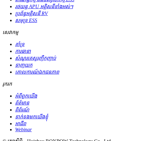
រថយន្ត APU អគ្គិសនីទាំងអស់។
ប្រព័ន្ធអគ្គិសនី RV
សមុទ្រ ESS
សេវាកម្ម
គាំទ្រ
ការធានា
សំណួរគេសួរញឹកញាប់
ទាញយក
គោលការណ៍ឯកជនភាព
រុករក
អំពីពួកយើង
ព័ត៌មាន
ពិព័រណ៍
ទាក់ទងមកយើងខ្ញុំ
អាជីព
Webinar