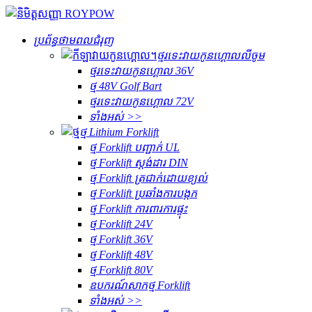
ប្រព័ន្ធថាមពលជំរុញ
ថ្មរទេះវាយកូនហ្គោលលីចូម
ថ្មរទេះវាយកូនហ្គោល 36V
ថ្ម 48V Golf Bart
ថ្មរទេះវាយកូនហ្គោល 72V
ទាំងអស់ >>
ថ្ម Lithium Forklift
ថ្ម Forklift បញ្ជាក់ UL
ថ្ម Forklift ស្តង់ដារ DIN
ថ្ម Forklift ត្រជាក់ដោយខ្យល់
ថ្ម Forklift ប្រឆាំងការបង្កក
ថ្ម Forklift ការពារការផ្ទុះ
ថ្ម Forklift 24V
ថ្ម Forklift 36V
ថ្ម Forklift 48V
ថ្ម Forklift 80V
ឧបករណ៍សាកថ្ម Forklift
ទាំងអស់ >>