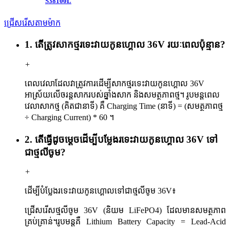
S38100L
ជ្រើសរើសតាមម៉ាក
1. តើត្រូវសាកថ្មរទេះវាយកូនហ្គោល 36V រយៈពេលប៉ុន្មាន?
+
ពេលវេលាដែលវាត្រូវការដើម្បីសាកថ្មរទេះវាយកូនហ្គោល 36V
អាស្រ័យលើចរន្តសាករបស់ឆ្នាំងសាក និងសមត្ថភាពថ្ម។ រូបមន្តពេល
វេលាសាកថ្ម (គិតជានាទី) គឺ Charging Time (នាទី) = (សមត្ថភាពថ្ម
÷ Charging Current) * 60 ។
2. តើធ្វើដូចម្តេចដើម្បីបម្លែងរទេះវាយកូនហ្គោល 36V ទៅ
ជាថ្មលីចូម?
+
ដើម្បីបំប្លែងរទេះវាយកូនហ្គោលទៅជាថ្មលីចូម 36V៖
ជ្រើសរើសថ្មលីចូម 36V (និយម LiFePO4) ដែលមានសមត្ថភាព
គ្រប់គ្រាន់។
រូបមន្តគឺ Lithium Battery Capacity = Lead-Acid