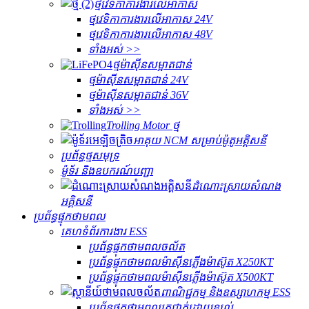
ថ្មវេទិកាការងារលើអាកាស
ថ្មវេទិកាការងារលើអាកាស 24V
ថ្មវេទិកាការងារលើអាកាស 48V
ទាំងអស់ >>
ថ្មម៉ាស៊ីនសម្អាតជាន់
ថ្មម៉ាស៊ីនសម្អាតជាន់ 24V
ថ្មម៉ាស៊ីនសម្អាតជាន់ 36V
ទាំងអស់ >>
Trolling Motor ថ្ម
អាគុយ NCM សម្រាប់ម៉ូតូអគ្គិសនី
ប្រព័ន្ធថ្មសមុទ្រ
ម៉ូទ័រ និងឧបករណ៍បញ្ជា
ដំណោះស្រាយសំណង
អគ្គិសនី
ប្រព័ន្ធផ្ទុកថាមពល
គេហទំព័រការងារ ESS
ប្រព័ន្ធផ្ទុកថាមពលចល័ត
ប្រព័ន្ធផ្ទុកថាមពលម៉ាស៊ីនភ្លើងម៉ាស៊ូត X250KT
ប្រព័ន្ធផ្ទុកថាមពលម៉ាស៊ីនភ្លើងម៉ាស៊ូត X500KT
ពាណិជ្ជកម្ម និងឧស្សាហកម្ម ESS
ប្រព័ន្ធផ្ទុកថាមពលត្រជាក់ដោយខ្យល់