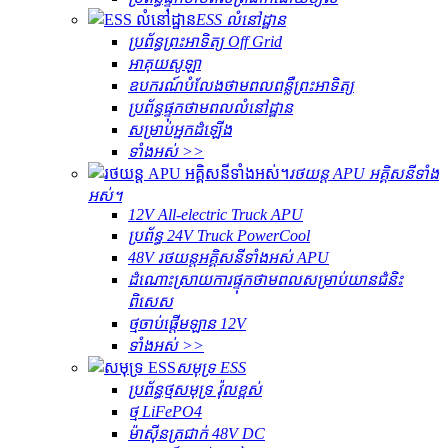
ESS លំនៅដ្ឋាន
ប្រព័ន្ធព្រះអាទិត្យ Off Grid
អាគុយសូឡា
ឧបករណ៍បំលែងថាមពលពន្លឺព្រះអាទិត្យ
ប្រព័ន្ធផ្ទុកថាមពលលំនៅដ្ឋាន
សម្រាប់អ្នកដំឡើង
ទាំងអស់ >>
រថយន្ត APU អគ្គិសនីទាំង
អស់។
12V All-electric Truck APU
ប្រព័ន្ធ 24V Truck PowerCool
48V រថយន្តអគ្គិសនីទាំងអស់ APU
ដំណោះស្រាយការផ្ទុកថាមពលសម្រាប់យានជំនិះ
ពិសេស
ថ្មចាប់ផ្តើមឡាន 12V
ទាំងអស់ >>
សមុទ្រ ESS
ប្រព័ន្ធថ្មសមុទ្រ វ៉ុលខ្ពស់
ថ្ម LiFePO4
ម៉ាស៊ីនត្រជាក់ 48V DC