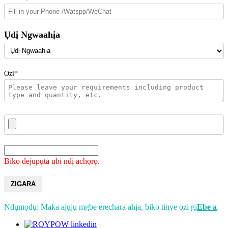
Ụdị Ngwaahịa
Ozi*
Biko dejupụta ubi ndị achọrọ.
ZIGARA
Ndụmọdụ: Maka ajụjụ mgbe erechara ahịa, biko tinye ozi gị
Ebe a
.