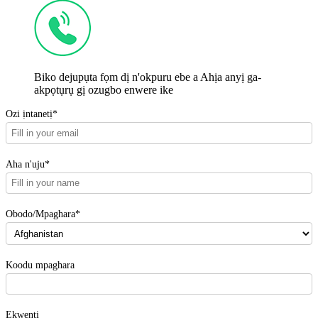
Biko dejupụta fọm dị n'okpuru ebe a Ahịa anyị ga-
akpọtụrụ gị ozugbo enwere ike
Ozi ịntanetị*
Aha n'uju*
Obodo/Mpaghara*
Koodu mpaghara
Ekwentị