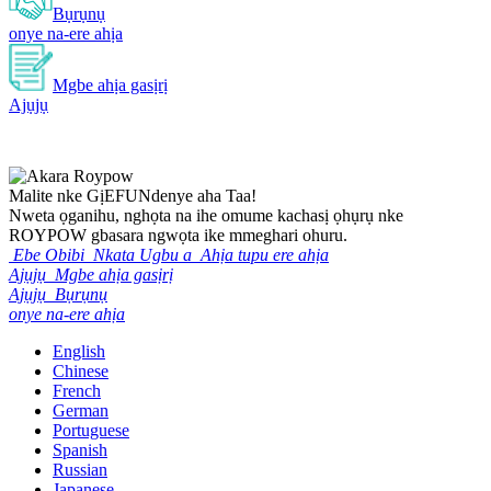
Bụrụnụ
onye na-ere ahịa
Mgbe ahịa gasịrị
Ajụjụ
Malite nke Gị
EFU
Ndenye aha Taa!
Nweta ọganihu, nghọta na ihe omume kachasị ọhụrụ nke
ROYPOW gbasara ngwọta ike mmeghari ohuru.
Ebe Obibi
Nkata Ugbu a
Ahịa tupu ere ahịa
Ajụjụ
Mgbe ahịa gasịrị
Ajụjụ
Bụrụnụ
onye na-ere ahịa
English
Chinese
French
German
Portuguese
Spanish
Russian
Japanese