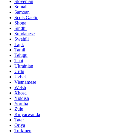
Slovenian
Somali
Samoan
Scots Gaelic
Shona
Sindhi
Sundanese
Swahili
Tajik
Tamil
Telugu
Thai
Ukrainian
Urdu
Uzbek
Vietnamese
Welsh
Xhosa
Yiddish
Yoruba
Zulu
Kinyarwanda
Tatar
Oriya
Turkmen