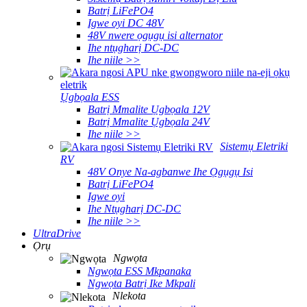
Batrị LiFePO4
Igwe oyi DC 48V
48V nwere ọgụgụ isi alternator
Ihe ntụgharị DC-DC
Ihe niile >>
Ụgbọala ESS
Batrị Mmalite Ụgbọala 12V
Batrị Mmalite Ụgbọala 24V
Ihe niile >>
Sistemụ Eletriki
RV
48V Onye Na-agbanwe Ihe Ọgụgụ Isi
Batrị LiFePO4
Igwe oyi
Ihe Ntụgharị DC-DC
Ihe niile >>
UltraDrive
Ọrụ
Ngwọta
Ngwọta ESS Mkpanaka
Ngwọta Batrị Ike Mkpali
Nlekota