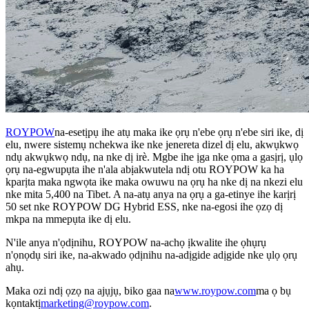
ROYPOW
na-esetịpụ ihe atụ maka ike ọrụ n'ebe ọrụ n'ebe siri ike, dị
elu, nwere sistemụ nchekwa ike nke jenereta dizel dị elu, akwụkwọ
ndụ akwụkwọ ndụ, na nke dị irè. Mgbe ihe ịga nke ọma a gasịrị, ụlọ
ọrụ na-egwupụta ihe n'ala abịakwutela ndị otu ROYPOW ka ha
kparịta maka ngwọta ike maka owuwu na ọrụ ha nke dị na nkezi elu
nke mita 5,400 na Tibet. A na-atụ anya na ọrụ a ga-etinye ihe karịrị
50 set nke ROYPOW DG Hybrid ESS, nke na-egosi ihe ọzọ dị
mkpa na mmepụta ike dị elu.
N'ile anya n'ọdịnihu, ROYPOW na-achọ ịkwalite ihe ọhụrụ
n'ọnọdụ siri ike, na-akwado ọdịnihu na-adịgide adịgide nke ụlọ ọrụ
ahụ.
Maka ozi ndị ọzọ na ajụjụ, biko gaa na
www.roypow.com
ma ọ bụ
kọntaktị
marketing@roypow.com
.