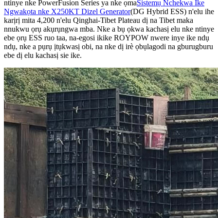
ntinye nke PowerFusion Series ya nke ọma
Sistemụ Nchekwa Ike
Ngwakọta nke X250KT Dizel Generator
(DG Hybrid ESS) n'elu ihe
karịrị mita 4,200 n'elu Qinghai-Tibet Plateau dị na Tibet maka
nnukwu ọrụ akụrụngwa mba. Nke a bụ ọkwa kachasị elu nke ntinye
ebe ọrụ ESS ruo taa, na-egosi ikike ROYPOW nwere inye ike ndụ
ndụ, nke a pụrụ ịtụkwasị obi, na nke dị irè ọbụlagodi na gburugburu
ebe dị elu kachasị sie ike.