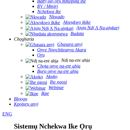
Batrị ụlọ ọrụ mmepụta ihe
RV / Mmiri
Nchekwa Ike
Nkwado
Akwụkwọ ikike
Ajụjụ Ndị A Na-ajụkarị
Budata
Chọgharịa
Gbasara anyị
Onye Nnọchiteanya Akara
Ọrụ
Ndị na-ere ahịa
Chọta onye na-ere ahịa
Bụrụ onye na-ere ahịa
Akụkọ
Ihe ngosi
Webinar
Ikpe
Blọọgụ
Kpọtụrụ anyị
ENG
Sistemụ Nchekwa Ike Ọrụ