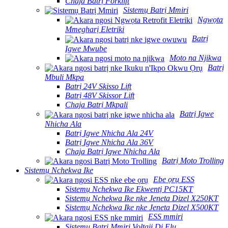
Chaja Batrị Forklift
Sistemụ Batrị Mmiri
Ngwọta
Mmegharị Eletriki
Batrị
Igwe Mwube
Moto na Njikwa
Batrị
Mbuli Mkpa
Batrị 24V Skisso Lift
Batrị 48V Skissor Lift
Chaja Batrị Mkpali
Batrị Igwe
Nhicha Ala
Batrị Igwe Nhicha Ala 24V
Batrị Igwe Nhicha Ala 36V
Chaja Batrị Igwe Nhicha Ala
Batrị Moto Trolling
Sistemụ Nchekwa Ike
Ebe ọrụ ESS
Sistemụ Nchekwa Ike Ekwentị PC15KT
Sistemụ Nchekwa Ike nke Jeneta Dizel X250KT
Sistemụ Nchekwa Ike nke Jeneta Dizel X500KT
ESS mmiri
Sistemụ Batrị Mmiri Voltaji Dị Elu