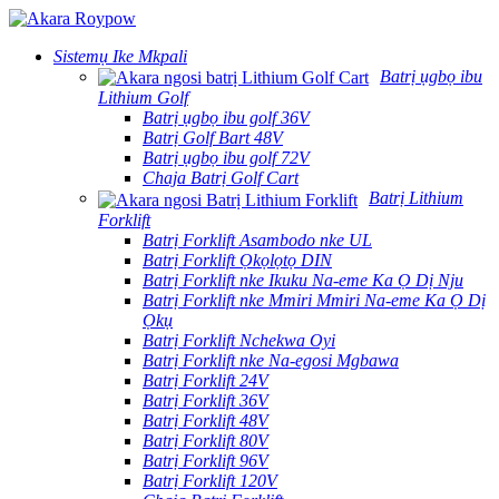
Sistemụ Ike Mkpali
Batrị ụgbọ ibu
Lithium Golf
Batrị ụgbọ ibu golf 36V
Batrị Golf Bart 48V
Batrị ụgbọ ibu golf 72V
Chaja Batrị Golf Cart
Batrị Lithium
Forklift
Batrị Forklift Asambodo nke UL
Batrị Forklift Ọkọlọtọ DIN
Batrị Forklift nke Ikuku Na-eme Ka Ọ Dị Nju
Batrị Forklift nke Mmiri Mmiri Na-eme Ka Ọ Dị
Ọkụ
Batrị Forklift Nchekwa Oyi
Batrị Forklift nke Na-egosi Mgbawa
Batrị Forklift 24V
Batrị Forklift 36V
Batrị Forklift 48V
Batrị Forklift 80V
Batrị Forklift 96V
Batrị Forklift 120V