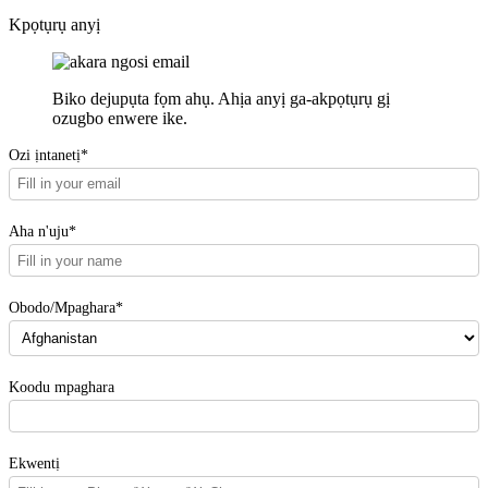
Kpọtụrụ anyị
Biko dejupụta fọm ahụ. Ahịa anyị ga-akpọtụrụ gị
ozugbo enwere ike.
Ozi ịntanetị*
Aha n'uju*
Obodo/Mpaghara*
Koodu mpaghara
Ekwentị