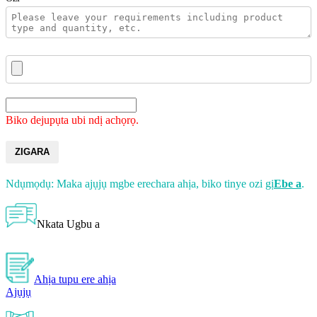
Biko dejupụta ubi ndị achọrọ.
ZIGARA
Ndụmọdụ: Maka ajụjụ mgbe erechara ahịa, biko tinye ozi gị
Ebe a
.
Nkata Ugbu a
Ahịa tupu ere ahịa
Ajụjụ