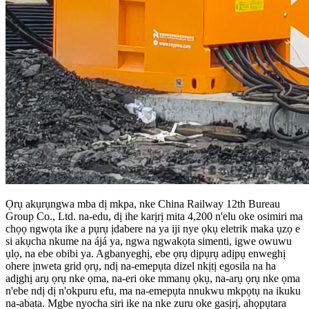
Ọrụ akụrụngwa mba dị mkpa, nke China Railway 12th Bureau
Group Co., Ltd. na-edu, dị ihe karịrị mita 4,200 n'elu oke osimiri ma
chọọ ngwọta ike a pụrụ ịdabere na ya iji nye ọkụ eletrik maka ụzọ e
si akụcha nkume na ájá ya, ngwa ngwakọta simenti, igwe owuwu
ụlọ, na ebe obibi ya. Agbanyeghị, ebe ọrụ dịpụrụ adịpụ enweghị
ohere ịnweta grid ọrụ, ndị na-emepụta dizel nkịtị egosila na ha
adịghị arụ ọrụ nke ọma, na-eri oke mmanụ ọkụ, na-arụ ọrụ nke ọma
n'ebe ndị dị n'okpuru efu, ma na-emepụta nnukwu mkpọtụ na ikuku
na-abata. Mgbe nyocha siri ike na nke zuru oke gasịrị, ahọpụtara