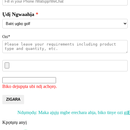
Ụdị Ngwaahịa
Ozi*
Biko dejupụta ubi ndị achọrọ.
ZIGARA
Ndụmọdụ: Maka ajụjụ mgbe erechara ahịa, biko tinye ozi gị
E
Kpọtụrụ anyị