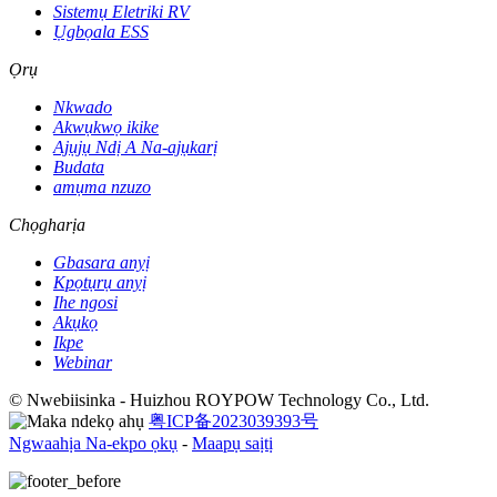
Sistemụ Eletriki RV
Ụgbọala ESS
Ọrụ
Nkwado
Akwụkwọ ikike
Ajụjụ Ndị A Na-ajụkarị
Budata
amụma nzuzo
Chọgharịa
Gbasara anyị
Kpọtụrụ anyị
Ihe ngosi
Akụkọ
Ikpe
Webinar
© Nwebiisinka - Huizhou ROYPOW Technology Co., Ltd.
粤ICP备2023039393号
Ngwaahịa Na-ekpo ọkụ
-
Maapụ saịtị