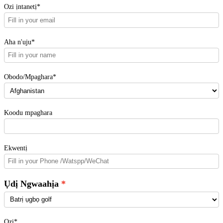
Ozi ịntanetị*
Aha n'uju*
Obodo/Mpaghara*
Koodu mpaghara
Ekwentị
Ụdị Ngwaahịa
Ozi*