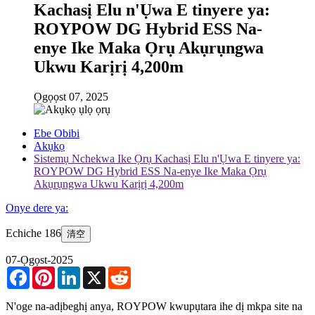
Kachasị Elu n'Ụwa E tinyere ya:
ROYPOW DG Hybrid ESS Na-
enye Ike Maka Ọrụ Akụrụngwa
Ukwu Karịrị 4,200m
Ọgọọst 07, 2025
Ebe Obibi
Akụkọ
Sistemụ Nchekwa Ike Ọrụ Kachasị Elu n'Ụwa E tinyere ya:
ROYPOW DG Hybrid ESS Na-enye Ike Maka Ọrụ
Akụrụngwa Ukwu Karịrị 4,200m
Onye dere ya:
Echiche 186
清空
07-Ọgọst-2025
Facebook
Pinterest
LinkedIn
X
Reddit
N'oge na-adịbeghị anya, ROYPOW kwupụtara ihe dị mkpa site na