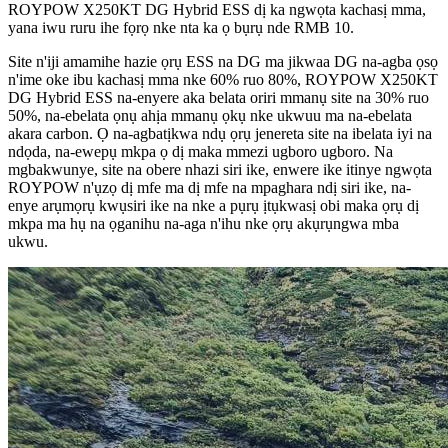
ROYPOW X250KT DG Hybrid ESS dị ka ngwọta kachasị mma,
yana iwu ruru ihe fọrọ nke nta ka ọ bụrụ nde RMB 10.
Site n'iji amamihe hazie ọrụ ESS na DG ma jikwaa DG na-agba ọsọ
n'ime oke ibu kachasị mma nke 60% ruo 80%, ROYPOW X250KT
DG Hybrid ESS na-enyere aka belata oriri mmanụ site na 30% ruo
50%, na-ebelata ọnụ ahịa mmanụ ọkụ nke ukwuu ma na-ebelata
akara carbon. Ọ na-agbatịkwa ndụ ọrụ jenereta site na ibelata iyi na
ndọda, na-ewepụ mkpa ọ dị maka mmezi ugboro ugboro. Na
mgbakwunye, site na obere nhazi siri ike, enwere ike itinye ngwọta
ROYPOW n'ụzọ dị mfe ma dị mfe na mpaghara ndị siri ike, na-
enye arụmọrụ kwụsiri ike na nke a pụrụ ịtụkwasị obi maka ọrụ dị
mkpa ma hụ na ọganihu na-aga n'ihu nke ọrụ akụrụngwa mba
ukwu.