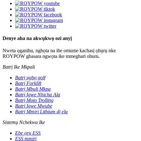
Denye aha na akwụkwọ ozi anyị
Nweta ọganihu, nghọta na ihe omume kachasị ọhụrụ nke
ROYPOW gbasara ngwọta ike mmeghari ohuru.
Batrị Ike Mkpali
Batrị ụgbọ golf
Batrị Forklift
Batrị Mbuli Mkpa
Batrị Igwe Nhicha Ala
Batrị Moto Trolling
Batrị Igwe Mwube
Batrị Mmiri Lithium dị elu
Sistemụ Nchekwa Ike
Ebe ọrụ ESS
ESS mmiri