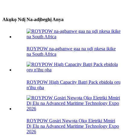
Akụkọ Ndị Na-adịbeghị Anya
ROYPOW na-agbanwe gaa na ụdị nkesa ikike
na South Africa
ROYPOW High Capacity Batrị Pack ebidola ọrụ
n'ihu ọha
ROYPOW Gosiri Ngwọta Ọkụ Eletriki Mmiri
Dị Elu na Advanced Maritime Technology Expo
2026