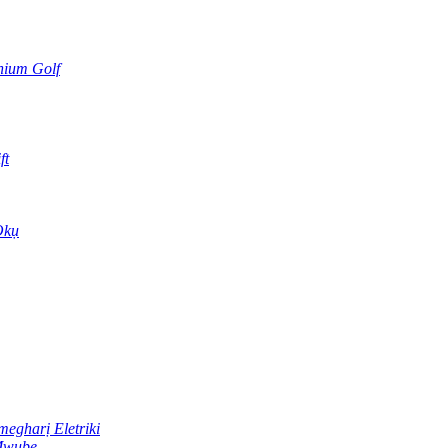
thium Golf
ft
Ọkụ
egharị Eletriki
 Mwube