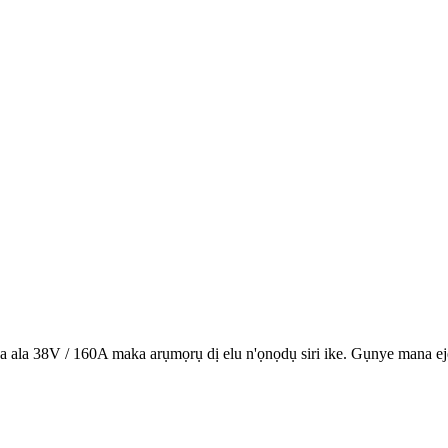
a ala 38V / 160A maka arụmọrụ dị elu n'ọnọdụ siri ike. Gụnye mana ej