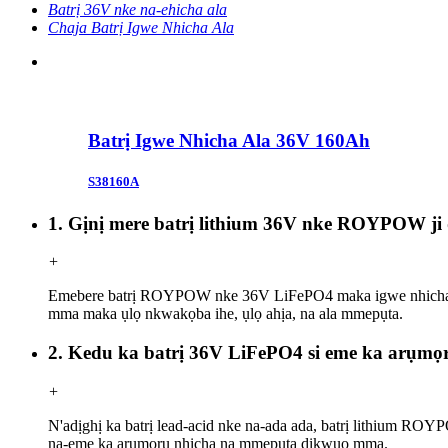
Batrị 36V nke na-ehicha ala
Chaja Batrị Igwe Nhicha Ala
Batrị Igwe Nhicha Ala 36V 160Ah
S38160A
1. Gịnị mere batrị lithium 36V nke ROYPOW ji
+
Emebere batrị ROYPOW nke 36V LiFePO4 maka igwe nhicha ala d
mma maka ụlọ nkwakọba ihe, ụlọ ahịa, na ala mmepụta.
2. Kedu ka batrị 36V LiFePO4 si eme ka arụmọ
+
N'adịghị ka batrị lead-acid nke na-ada ada, batrị lithium ROY
na-eme ka arụmọrụ nhicha na mmepụta dịkwuo mma.