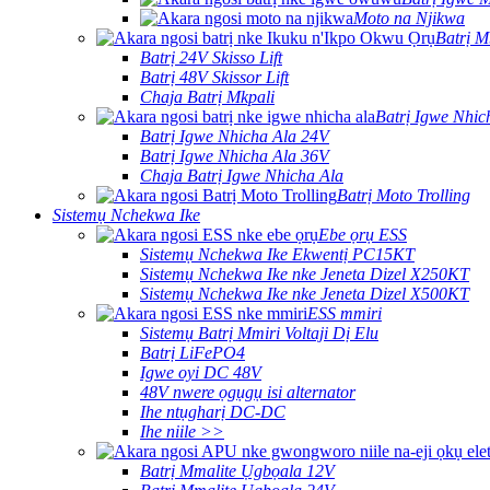
Moto na Njikwa
Batrị M
Batrị 24V Skisso Lift
Batrị 48V Skissor Lift
Chaja Batrị Mkpali
Batrị Igwe Nhic
Batrị Igwe Nhicha Ala 24V
Batrị Igwe Nhicha Ala 36V
Chaja Batrị Igwe Nhicha Ala
Batrị Moto Trolling
Sistemụ Nchekwa Ike
Ebe ọrụ ESS
Sistemụ Nchekwa Ike Ekwentị PC15KT
Sistemụ Nchekwa Ike nke Jeneta Dizel X250KT
Sistemụ Nchekwa Ike nke Jeneta Dizel X500KT
ESS mmiri
Sistemụ Batrị Mmiri Voltaji Dị Elu
Batrị LiFePO4
Igwe oyi DC 48V
48V nwere ọgụgụ isi alternator
Ihe ntụgharị DC-DC
Ihe niile >>
Batrị Mmalite Ụgbọala 12V