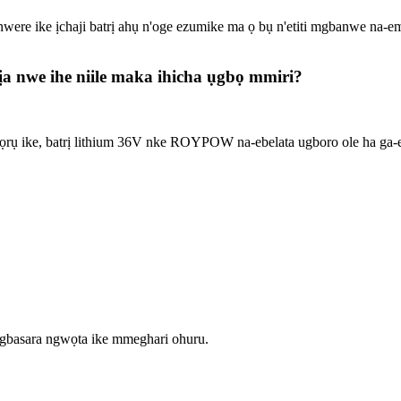
ere ike ịchaji batrị ahụ n'oge ezumike ma ọ bụ n'etiti mgbanwe na-e
ịa nwe ihe niile maka ihicha ụgbọ mmiri?
ọrụ ike, batrị lithium 36V nke ROYPOW na-ebelata ugboro ole ha ga-ej
basara ngwọta ike mmeghari ohuru.