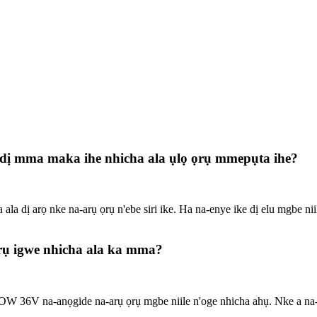
 dị mma maka ihe nhicha ala ụlọ ọrụ mmepụta ihe?
ị arọ nke na-arụ ọrụ n'ebe siri ike. Ha na-enye ike dị elu mgbe nii
rụ igwe nhicha ala ka mma?
POW 36V na-anọgide na-arụ ọrụ mgbe niile n'oge nhicha ahụ. Nke a na-