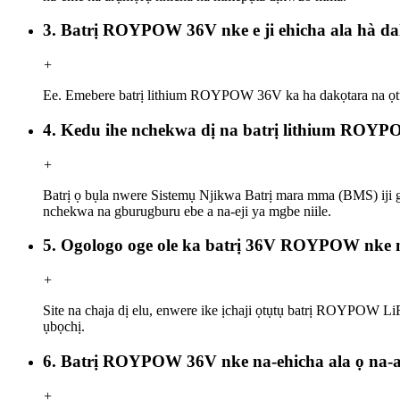
3. Batrị ROYPOW 36V nke e ji ehicha ala hà da
+
Ee. Emebere batrị lithium ROYPOW 36V ka ha dakọtara na ọtụt
4. Kedu ihe nchekwa dị na batrị lithium ROY
+
Batrị ọ bụla nwere Sistemụ Njikwa Batrị mara mma (BMS) iji g
nchekwa na gburugburu ebe a na-eji ya mgbe niile.
5. Ogologo oge ole ka batrị 36V ROYPOW nke na
+
Site na chaja dị elu, enwere ike ịchaji ọtụtụ batrị ROYPOW L
ụbọchị.
6. Batrị ROYPOW 36V nke na-ehicha ala ọ na-
+