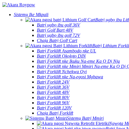
Sistemụ Ike Mkpali
Batrị ụgbọ ibu Li
Batrị ụgbọ ibu golf 36V
Batrị Golf Bart 48V
Batrị ụgbọ ibu golf 72V
Chaja Batrị Golf Cart
Batrị Lithium Forkli
Batrị Forklift Asambodo nke UL
Batrị Forklift Ọkọlọtọ DIN
Batrị Forklift nke Ikuku Na-eme Ka Ọ Dị Nju
Batrị Forklift nke Mmiri Mmiri Na-eme Ka Ọ Dị 
Batrị Forklift Nchekwa Oyi
Batrị Forklift nke Na-egosi Mgbawa
Batrị Forklift 24V
Batrị Forklift 36V
Batrị Forklift 48V
Batrị Forklift 80V
Batrị Forklift 96V
Batrị Forklift 120V
Chaja Batrị Forklift
Sistemụ Batrị Mmiri
Ngwọta Mm
Batrị Igwe