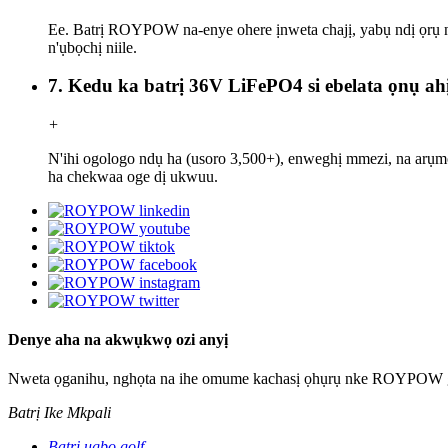
Ee. Batrị ROYPOW na-enye ohere ịnweta chajị, yabụ ndị ọrụ nw
n'ụbọchị niile.
7. Kedu ka batrị 36V LiFePO4 si ebelata ọnụ ah
+
N'ihi ogologo ndụ ha (usoro 3,500+), enweghị mmezi, na arụm
ha chekwaa oge dị ukwuu.
Denye aha na akwụkwọ ozi anyị
Nweta ọganihu, nghọta na ihe omume kachasị ọhụrụ nke ROYPOW g
Batrị Ike Mkpali
Batrị ụgbọ golf