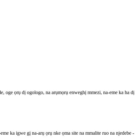
le, oge ọrụ dị ogologo, na arụmọrụ enweghị mmezi, na-eme ka ha dị
eme ka igwe gị na-arụ ọrụ nke ọma site na mmalite ruo na njedebe -