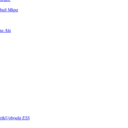
buli Mkpa
ha Ala
Ụgbọala ESS