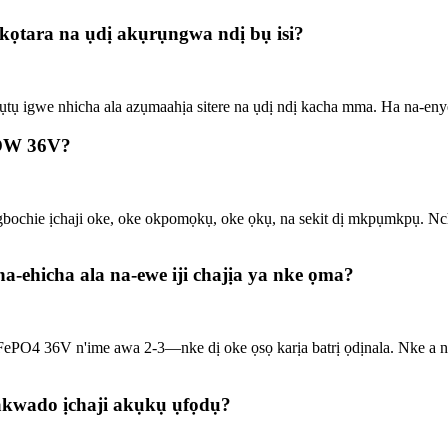
kọtara na ụdị akụrụngwa ndị bụ isi?
ụ igwe nhicha ala azụmaahịa sitere na ụdị ndị kacha mma. Ha na-eny
POW 36V?
bochie ịchaji oke, oke okpomọkụ, oke ọkụ, na sekit dị mkpụmkpụ. Nch
-ehicha ala na-ewe iji chajịa ya nke ọma?
iFePO4 36V n'ime awa 2-3—nke dị oke ọsọ karịa batrị ọdịnala. Nke a 
akwado ịchaji akụkụ ụfọdụ?