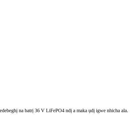
edebeghị na batrị 36 V LiFePO4 ndị a maka ụdị igwe nhicha ala.