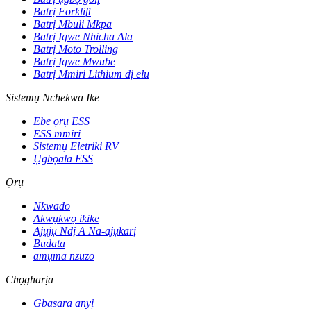
Batrị Forklift
Batrị Mbuli Mkpa
Batrị Igwe Nhicha Ala
Batrị Moto Trolling
Batrị Igwe Mwube
Batrị Mmiri Lithium dị elu
Sistemụ Nchekwa Ike
Ebe ọrụ ESS
ESS mmiri
Sistemụ Eletriki RV
Ụgbọala ESS
Ọrụ
Nkwado
Akwụkwọ ikike
Ajụjụ Ndị A Na-ajụkarị
Budata
amụma nzuzo
Chọgharịa
Gbasara anyị