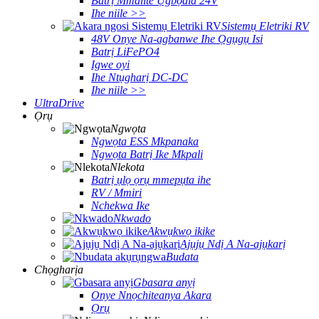
Batrị Mmalite Ụgbọala 24V
Ihe niile >>
Sistemụ Eletriki RV
48V Onye Na-agbanwe Ihe Ọgụgụ Isi
Batrị LiFePO4
Igwe oyi
Ihe Ntụgharị DC-DC
Ihe niile >>
UltraDrive
Ọrụ
Ngwọta
Ngwọta ESS Mkpanaka
Ngwọta Batrị Ike Mkpali
Nlekota
Batrị ụlọ ọrụ mmepụta ihe
RV / Mmiri
Nchekwa Ike
Nkwado
Akwụkwọ ikike
Ajụjụ Ndị A Na-ajụkarị
Budata
Chọgharịa
Gbasara anyị
Onye Nnọchiteanya Akara
Ọrụ