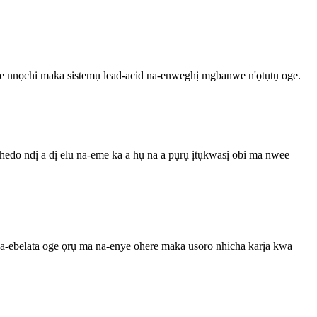
e nnọchi maka sistemụ lead-acid na-enweghị mgbanwe n'ọtụtụ oge.
edo ndị a dị elu na-eme ka a hụ na a pụrụ ịtụkwasị obi ma nwee
na-ebelata oge ọrụ ma na-enye ohere maka usoro nhicha karịa kwa