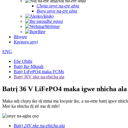
Ndị na-ere ahịa
Chọta onye na-ere ahịa
Bụrụ onye na-ere ahịa
Akụkọ
Ihe ngosi
Webinar
Ikpe
Blọọgụ
Kpọtụrụ anyị
ENG
Ebe Obibi
Batrị Ike Mkpali
Batrị LiFePO4 maka FCMs
Batrị 36V nke na-ehicha ala
Batrị 36 V LiFePO4 maka igwe nhicha ala
Maka ndị chọrọ ike dị mma ma kwụsie ike, a na-eme batrị igwe nhich
Mee ka nhicha dị irè ma dị mfe!
Batrị 24V nke na-ehicha ala