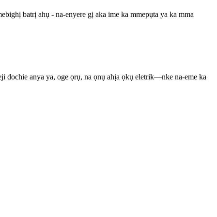
mebighị batrị ahụ - na-enyere gị aka ime ka mmepụta ya ka mma
i dochie anya ya, oge ọrụ, na ọnụ ahịa ọkụ eletrik—nke na-eme ka