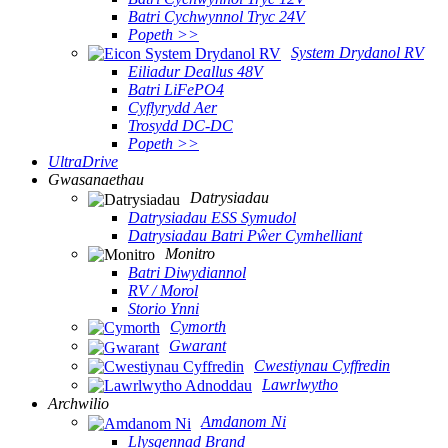
Batri Cychwynnol Tryc 24V
Popeth >>
System Drydanol RV
Eiliadur Deallus 48V
Batri LiFePO4
Cyflyrydd Aer
Trosydd DC-DC
Popeth >>
UltraDrive
Gwasanaethau
Datrysiadau
Datrysiadau ESS Symudol
Datrysiadau Batri Pŵer Cymhelliant
Monitro
Batri Diwydiannol
RV / Morol
Storio Ynni
Cymorth
Gwarant
Cwestiynau Cyffredin
Lawrlwytho
Archwilio
Amdanom Ni
Llysgennad Brand