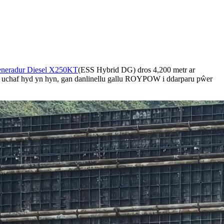
eneradur Diesel X250KT
(ESS Hybrid DG) dros 4,200 metr ar
der uchaf hyd yn hyn, gan danlinellu gallu ROYPOW i ddarparu pŵer