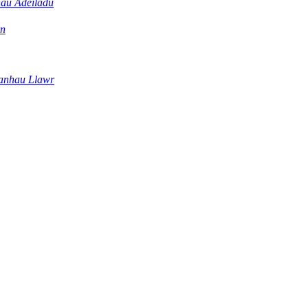
nau Adeiladu
rn
lanhau Llawr