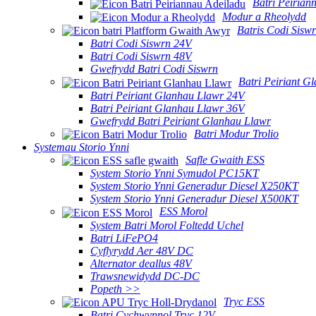
Batri Peirian
Modur a Rheolydd
Batris Codi Sisw
Batri Codi Siswrn 24V
Batri Codi Siswrn 48V
Gwefrydd Batri Codi Siswrn
Batri Peiriant G
Batri Peiriant Glanhau Llawr 24V
Batri Peiriant Glanhau Llawr 36V
Gwefrydd Batri Peiriant Glanhau Llawr
Batri Modur Trolio
Systemau Storio Ynni
Safle Gwaith ESS
System Storio Ynni Symudol PC15KT
System Storio Ynni Generadur Diesel X250KT
System Storio Ynni Generadur Diesel X500KT
ESS Morol
System Batri Morol Foltedd Uchel
Batri LiFePO4
Cyflyrydd Aer 48V DC
Alternator deallus 48V
Trawsnewidydd DC-DC
Popeth >>
Tryc ESS
Batri Cychwynnol Tryc 12V