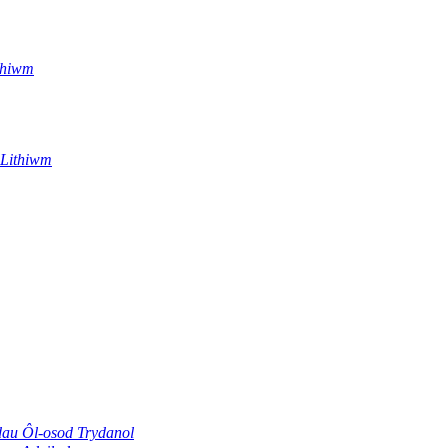
ithiwm
 Lithiwm
dau Ôl-osod Trydanol