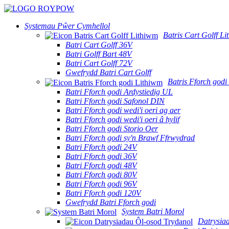
Systemau Pŵer Cymhellol
Batris Cart Golff L
Batri Cart Golff 36V
Batri Golff Bart 48V
Batri Cart Golff 72V
Gwefrydd Batri Cart Golff
Batris Fforch godi
Batri Fforch godi Ardystiedig UL
Batri Fforch godi Safonol DIN
Batri Fforch godi wedi'i oeri ag aer
Batri Fforch godi wedi'i oeri â hylif
Batri Fforch godi Storio Oer
Batri Fforch godi sy'n Brawf Ffrwydrad
Batri Fforch godi 24V
Batri Fforch godi 36V
Batri Fforch godi 48V
Batri Fforch godi 80V
Batri Fforch godi 96V
Batri Fforch godi 120V
Gwefrydd Batri Fforch godi
System Batri Morol
Datrysia