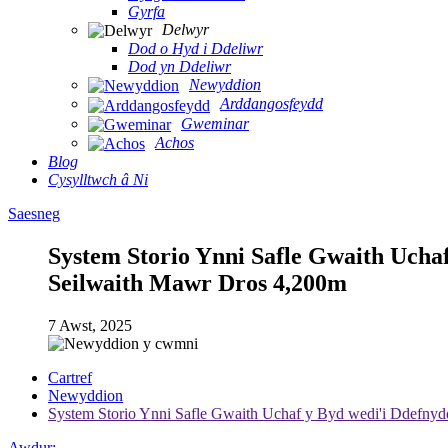
Gyrfa
Delwyr
Dod o Hyd i Ddeliwr
Dod yn Ddeliwr
Newyddion
Arddangosfeydd
Gweminar
Achos
Blog
Cysylltwch â Ni
Saesneg
System Storio Ynni Safle Gwaith Uch
Seilwaith Mawr Dros 4,200m
7 Awst, 2025
Cartref
Newyddion
System Storio Ynni Safle Gwaith Uchaf y Byd wedi'i Ddef
Awdur: