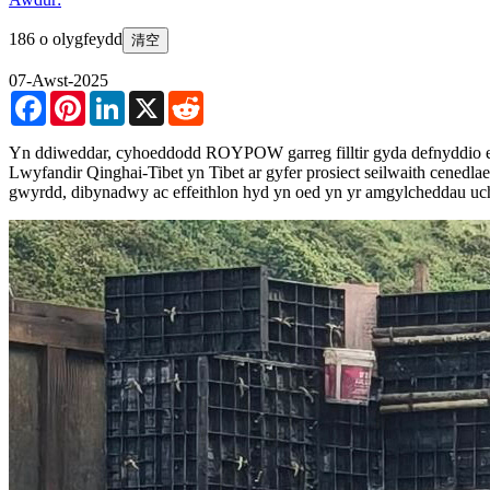
186 o olygfeydd
清空
07-Awst-2025
Facebook
Pinterest
LinkedIn
X
Reddit
Yn ddiweddar, cyhoeddodd ROYPOW garreg filltir gyda defnyddio e
Lwyfandir Qinghai-Tibet yn Tibet ar gyfer prosiect seilwaith cened
gwyrdd, dibynadwy ac effeithlon hyd yn oed yn yr amgylcheddau uc