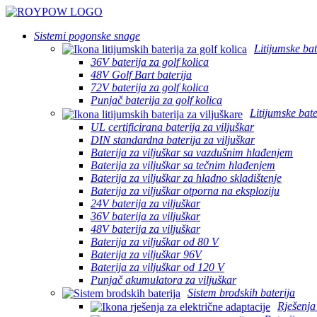
Sistemi pogonske snage
Litijumske bat
36V baterija za golf kolica
48V Golf Bart baterija
72V baterija za golf kolica
Punjač baterija za golf kolica
Litijumske bate
UL certificirana baterija za viljuškar
DIN standardna baterija za viljuškar
Baterija za viljuškar sa vazdušnim hlađenjem
Baterija za viljuškar sa tečnim hlađenjem
Baterija za viljuškar za hladno skladištenje
Baterija za viljuškar otporna na eksploziju
24V baterija za viljuškar
36V baterija za viljuškar
48V baterija za viljuškar
Baterija za viljuškar od 80 V
Baterija za viljuškar 96V
Baterija za viljuškar od 120 V
Punjač akumulatora za viljuškar
Sistem brodskih baterija
Rješenja