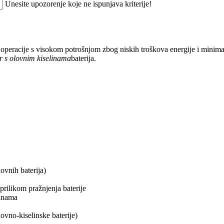
Unesite upozorenje koje ne ispunjava kriterije!
operacije s visokom potrošnjom zbog niskih troškova energije i minim
ar s olovnim kiselinama
baterija.
ovnih baterija)
prilikom pražnjenja baterije
linama
ovno-kiselinske baterije)