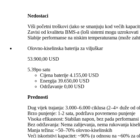
Nedostaci
Viši početni troškovi (iako se smanjuju kod većih kapacit
Zavisi od kvaliteta BMS-a (loši sistemi mogu uzrokovati
Slabije performanse na niskim temperaturama (može zahtij
Olovno-kiselinska baterija za viljuškar
53.900,00 USD
5.39
po satu
Cijena baterije
4.155,00 USD
Energija
39.650,00 USD
Održavanje
0,00 USD
Prednosti
Dug vijek trajanja: 3.000–6.000 ciklusa (2–4× duže od ol
Brzo punjenje: 1-2 sata, podržava povremeno punjenje
Visoka efikasnost: Stabilan napon, bez pada performansi 
Bez održavanja: Nema zalijevanja, nema rukovanja kise
Manja težina: ~50–70% olovno-kiselinskih
Veći iskoristivi kapacitet: ~90% (u odnosu na ~60% za ol