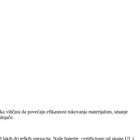
ka viličara da povećaju efikasnost rukovanja materijalom, smanje
dnjače.
kih do teških operacija. Naše baterije, certificirane od strane UL i