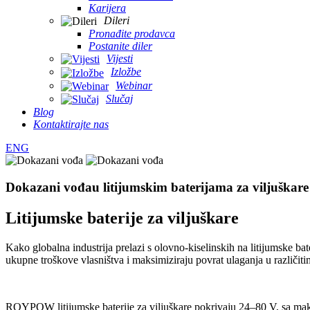
Karijera
Dileri
Pronađite prodavca
Postanite diler
Vijesti
Izložbe
Webinar
Slučaj
Blog
Kontaktirajte nas
ENG
Dokazani vođa
u litijumskim baterijama za viljuškare
Litijumske baterije za viljuškare
Kako globalna industrija prelazi s olovno-kiselinskih na litijumske 
ukupne troškove vlasništva i maksimiziraju povrat ulaganja u različit
ROYPOW litijumske baterije za viljuškare pokrivaju 24–80 V, sa maksim