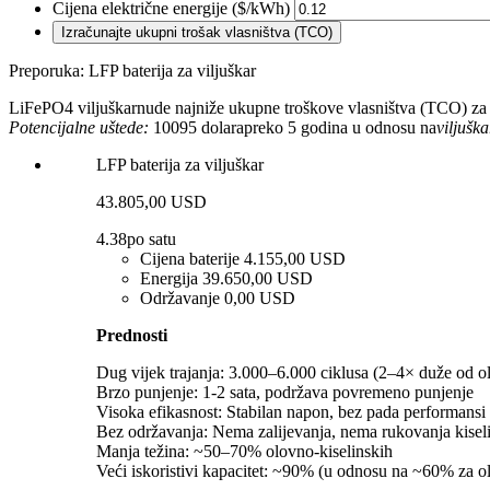
Cijena električne energije ($/kWh)
Izračunajte ukupni trošak vlasništva (TCO)
Preporuka: LFP baterija za viljuškar
LiFePO4 viljuškar
nude najniže ukupne troškove vlasništva (TCO) za 
Potencijalne uštede:
10095 dolara
preko 5 godina u odnosu na
viljušk
LFP baterija za viljuškar
43.805,00 USD
4.38
po satu
Cijena baterije
4.155,00 USD
Energija
39.650,00 USD
Održavanje
0,00 USD
Prednosti
Dug vijek trajanja: 3.000–6.000 ciklusa (2–4× duže od ol
Brzo punjenje: 1-2 sata, podržava povremeno punjenje
Visoka efikasnost: Stabilan napon, bez pada performansi 
Bez održavanja: Nema zalijevanja, nema rukovanja kise
Manja težina: ~50–70% olovno-kiselinskih
Veći iskoristivi kapacitet: ~90% (u odnosu na ~60% za ol