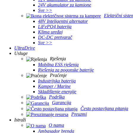
24V akumulator za kamione
Sve >>
Električni sist
48V Inteligentni alternator
LiFePO4 baterija
Klima uređaj
DC-DC pretvarač
Sve >>
UltraDrive
Usluge
Rješenja
Mobilna ESS rješenja
Rješenja za pogonske baterije
Praćenje
Industrijska baterija
Kamper / Marine
Skladištenje energije
Podrška
Garancija
Često postavljana pitanja
Preuzmi
Istraži
O nama
Ambasador brenda