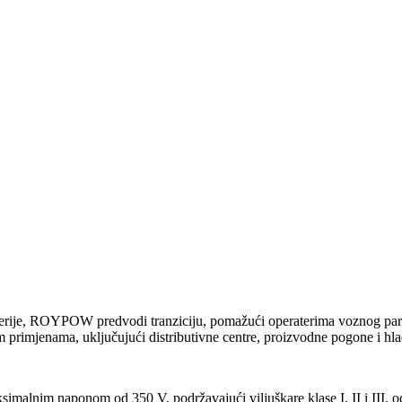
baterije, ROYPOW predvodi tranziciju, pomažući operaterima voznog par
im primjenama, uključujući distributivne centre, proizvodne pogone i hla
alnim naponom od 350 V, podržavajući viljuškare klase I, II i III, od la