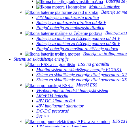
Baterija za
Motor i kontroler
Baterije za ma
24V baterija za makazastu dizalicu
Baterija za makazastu dizalicu od 48 V
Punjač baterija za makazastu dizalicu
Baterija za
Baterija za mašinu za čišćenje podova od 24 V
Baterija za mašinu za čišćenje podova od 36 V
Punjač baterija za mašinu za čišćenje podova
Baterija za troling moto
Sistemi za skladištenje energije
ESS na gradilištu
Mobilni sistem za skladištenje energije PC15KT
Sistem za skladištenje energije dizel generatora 
Sistem za skladištenje energije dizel generatora 
Morski ESS
Visokonaponski brodski baterijski sistem
LiFePO4 baterija
48V DC klima uređaj
48V inteligentni alternator
DC-DC pretvarač
Sve >>
ESS za 
12V akumulator za kamione