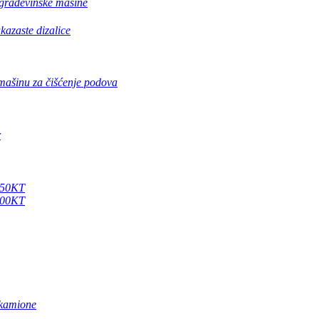
 građevinske mašine
kazaste dizalice
 mašinu za čišćenje podova
r
X250KT
X500KT
kamione