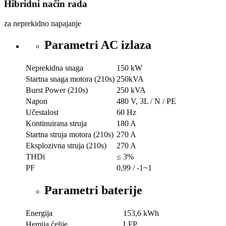
Hibridni način rada
za neprekidno napajanje
Parametri AC izlaza
Neprekidna snaga
150 kW
Startna snaga motora (210s)
250kVA
Burst Power (210s)
250 kVA
Napon
480 V, 3L / N / PE
Učestalost
60 Hz
Kontinuirana struja
180 A
Startna struja motora (210s)
270 A
Eksplozivna struja (210s)
270 A
THDi
≤ 3%
PF
0,99 / -1~1
Parametri baterije
Energija
153,6 kWh
Hemija ćelije
LFP