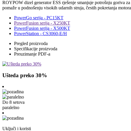
ROYPOW dizel generator ESS rješenje smanjuje potrošnju goriva za viš
pomaže u podnošenju visokih udarnih struja, čestih pokretanja motora 
PowerGo serija - PC15KT
PowerFusion serija - X250KT
PowerFusion serija - X500KT
PowerStation - CS3060-E/H
Pregled proizvoda
Specifikacije proizvoda
Preuzimanje PDF-a
Ušteda preko 30%
Do 8 setova
paralelno
Uključi i koristi