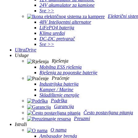
24V akumulator za kamione
Sve >>
Električni sist
48V Inteligentni alternator
LiFePO4 baterija
Klima uređaj
DC-DC pretvarač
Sve >>
UltraDrive
Usluge
Rješenja
Mobilna ESS rješenja
Rješenja za pogonske baterije
Praćenje
Industrijska baterija
Kamper / Marine
Skladištenje energije
Podrška
Garancija
Često postavljana pitanja
Preuzmi
Istraži
O nama
Ambasador brenda