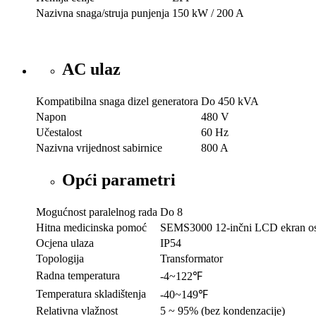
Nazivna snaga/struja punjenja
150 kW / 200 A
AC ulaz
Kompatibilna snaga dizel generatora
Do 450 kVA
Napon
480 V
Učestalost
60 Hz
Nazivna vrijednost sabirnice
800 A
Opći parametri
Mogućnost paralelnog rada
Do 8
Hitna medicinska pomoć
SEMS3000 12-inčni LCD ekran osje
Ocjena ulaza
IP54
Topologija
Transformator
Radna temperatura
-4~122℉
Temperatura skladištenja
-40~149℉
Relativna vlažnost
5 ~ 95% (bez kondenzacije)