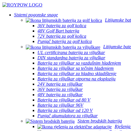
Sistemi pogonske snage
Litijumske bat
36V baterija za golf kolica
48V Golf Bart baterija
72V baterija za golf kolica
Punjač baterija za golf kolica
Litijumske bate
UL certificirana baterija za viljuškar
DIN standardna baterija za viljuškar
Baterija za viljuškar sa vazdušnim hlađenjem
Baterija za viljuškar sa tečnim hlađenjem
Baterija za viljuškar za hladno skladištenje
Baterija za viljuškar otporna na eksploziju
24V baterija za viljuškar
36V baterija za viljuškar
48V baterija za viljuškar
Baterija za viljuškar od 80 V
Baterija za viljuškar 96V
Baterija za viljuškar od 120 V
Punjač akumulatora za viljuškar
Sistem brodskih baterija
Rješenja