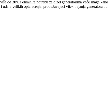
e od 30% i eliminira potrebu za dizel generatorima veće snage kako bi
i udara velikih opterećenja, produžavajući vijek trajanja generatora i 