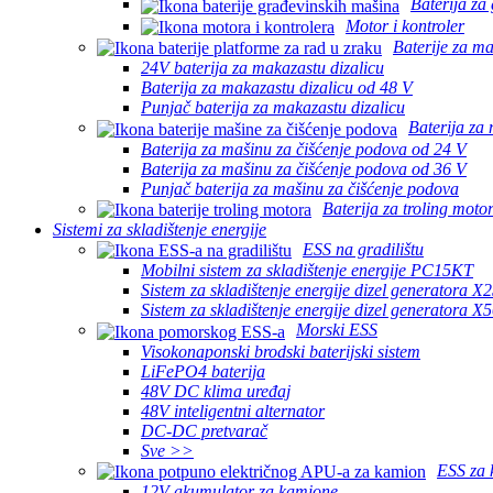
Baterija za
Motor i kontroler
Baterije za ma
24V baterija za makazastu dizalicu
Baterija za makazastu dizalicu od 48 V
Punjač baterija za makazastu dizalicu
Baterija za
Baterija za mašinu za čišćenje podova od 24 V
Baterija za mašinu za čišćenje podova od 36 V
Punjač baterija za mašinu za čišćenje podova
Baterija za troling moto
Sistemi za skladištenje energije
ESS na gradilištu
Mobilni sistem za skladištenje energije PC15KT
Sistem za skladištenje energije dizel generatora 
Sistem za skladištenje energije dizel generatora 
Morski ESS
Visokonaponski brodski baterijski sistem
LiFePO4 baterija
48V DC klima uređaj
48V inteligentni alternator
DC-DC pretvarač
Sve >>
ESS za 
12V akumulator za kamione