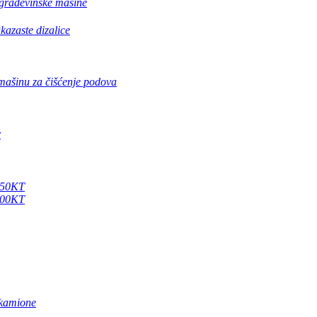
 građevinske mašine
kazaste dizalice
 mašinu za čišćenje podova
r
X250KT
X500KT
kamione