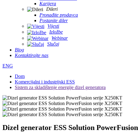
Karijera
Dileri
Pronađite prodavca
Postanite diler
Vijesti
Izložbe
Webinar
Slučaj
Blog
Kontaktirajte nas
ENG
Dom
Komercijalni i industrijski ESS
Sistem za skladištenje energije dizel generatora
Dizel generator ESS Solution PowerFusio