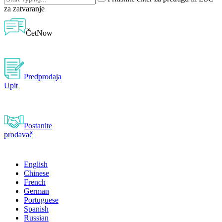
za zatvaranje
ČetNow
Predprodaja
Upit
Postanite
prodavač
English
Chinese
French
German
Portuguese
Spanish
Russian