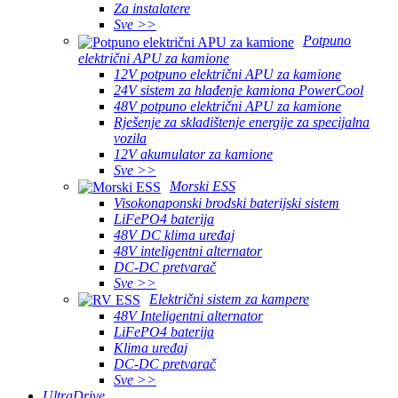
Za instalatere
Sve >>
Potpuno
električni APU za kamione
12V potpuno električni APU za kamione
24V sistem za hlađenje kamiona PowerCool
48V potpuno električni APU za kamione
Rješenje za skladištenje energije za specijalna
vozila
12V akumulator za kamione
Sve >>
Morski ESS
Visokonaponski brodski baterijski sistem
LiFePO4 baterija
48V DC klima uređaj
48V inteligentni alternator
DC-DC pretvarač
Sve >>
Električni sistem za kampere
48V Inteligentni alternator
LiFePO4 baterija
Klima uređaj
DC-DC pretvarač
Sve >>
UltraDrive