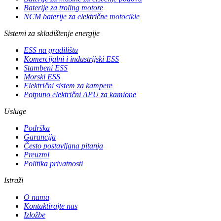
Baterije za troling motore
NCM baterije za električne motocikle
Sistemi za skladištenje energije
ESS na gradilištu
Komercijalni i industrijski ESS
Stambeni ESS
Morski ESS
Električni sistem za kampere
Potpuno električni APU za kamione
Usluge
Podrška
Garancija
Često postavljana pitanja
Preuzmi
Politika privatnosti
Istraži
O nama
Kontaktirajte nas
Izložbe