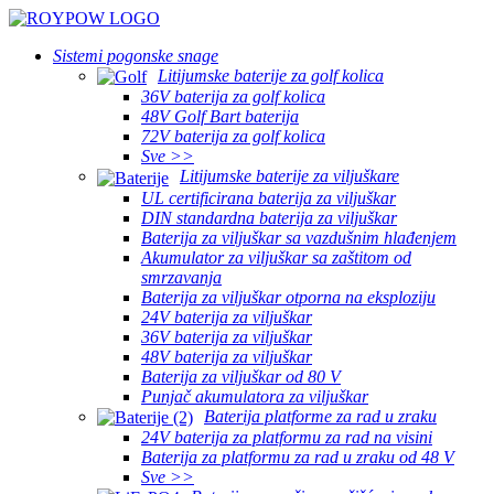
Sistemi pogonske snage
Litijumske baterije za golf kolica
36V baterija za golf kolica
48V Golf Bart baterija
72V baterija za golf kolica
Sve >>
Litijumske baterije za viljuškare
UL certificirana baterija za viljuškar
DIN standardna baterija za viljuškar
Baterija za viljuškar sa vazdušnim hlađenjem
Akumulator za viljuškar sa zaštitom od
smrzavanja
Baterija za viljuškar otporna na eksploziju
24V baterija za viljuškar
36V baterija za viljuškar
48V baterija za viljuškar
Baterija za viljuškar od 80 V
Punjač akumulatora za viljuškar
Baterija platforme za rad u zraku
24V baterija za platformu za rad na visini
Baterija za platformu za rad u zraku od 48 V
Sve >>