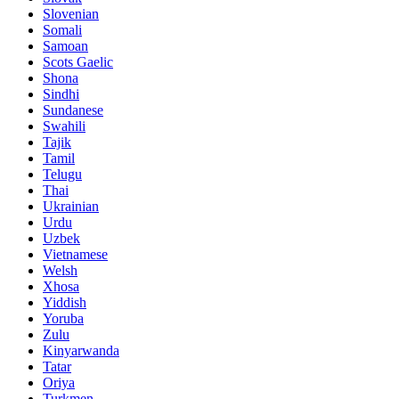
Slovenian
Somali
Samoan
Scots Gaelic
Shona
Sindhi
Sundanese
Swahili
Tajik
Tamil
Telugu
Thai
Ukrainian
Urdu
Uzbek
Vietnamese
Welsh
Xhosa
Yiddish
Yoruba
Zulu
Kinyarwanda
Tatar
Oriya
Turkmen