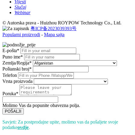
Vijesti
Slučaj
Webinar
© Autorska prava - Huizhou ROYPOW Technology Co., Ltd.
粤ICP备2023039393号
Popularni proizvodi
-
Mapa sajta
E-pošta*
Puno ime*
Zemlja/Regija*
Poštanski broj*
Telefon
Vrsta proizvoda
Poruka*
Molimo Vas da popunite obavezna polja.
POŠALJI
Savjeti: Za postprodajne upite, molimo vas da pošaljete svoje
podatke
ovdje
.