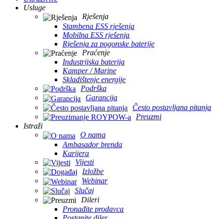
Usluge
Rješenja
Stambena ESS rješenja
Mobilna ESS rješenja
Rješenja za pogonske baterije
Praćenje
Industrijska baterija
Kamper / Marine
Skladištenje energije
Podrška
Garancija
Često postavljana pitanja
Preuzmi
Istraži
O nama
Ambasador brenda
Karijera
Vijesti
Izložbe
Webinar
Slučaj
Dileri
Pronađite prodavca
Postanite diler