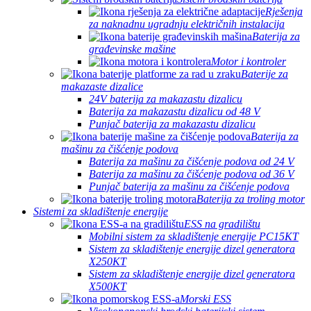
Rješenja
za naknadnu ugradnju električnih instalacija
Baterija za
građevinske mašine
Motor i kontroler
Baterije za
makazaste dizalice
24V baterija za makazastu dizalicu
Baterija za makazastu dizalicu od 48 V
Punjač baterija za makazastu dizalicu
Baterija za
mašinu za čišćenje podova
Baterija za mašinu za čišćenje podova od 24 V
Baterija za mašinu za čišćenje podova od 36 V
Punjač baterija za mašinu za čišćenje podova
Baterija za troling motor
Sistemi za skladištenje energije
ESS na gradilištu
Mobilni sistem za skladištenje energije PC15KT
Sistem za skladištenje energije dizel generatora
X250KT
Sistem za skladištenje energije dizel generatora
X500KT
Morski ESS