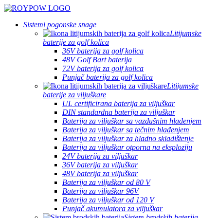
Sistemi pogonske snage
Litijumske
baterije za golf kolica
36V baterija za golf kolica
48V Golf Bart baterija
72V baterija za golf kolica
Punjač baterija za golf kolica
Litijumske
baterije za viljuškare
UL certificirana baterija za viljuškar
DIN standardna baterija za viljuškar
Baterija za viljuškar sa vazdušnim hlađenjem
Baterija za viljuškar sa tečnim hlađenjem
Baterija za viljuškar za hladno skladištenje
Baterija za viljuškar otporna na eksploziju
24V baterija za viljuškar
36V baterija za viljuškar
48V baterija za viljuškar
Baterija za viljuškar od 80 V
Baterija za viljuškar 96V
Baterija za viljuškar od 120 V
Punjač akumulatora za viljuškar
Sistem brodskih baterija