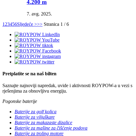
4.200 m
7. avg. 2025.
1
2
3
4
5
6
Sljedeće >
>>
Stranica 1 / 6
Pretplatite se na naš bilten
Saznajte najnoviji napredak, uvide i aktivnosti ROYPOW-a u vezi s
rješenjima za obnovljivu energiju.
Pogonske baterije
Baterije za golf kolica
Baterije za viljuškare
Baterije za makazaste dizalice
Baterije za mašine za čišćenje podova
Baterije za troling motore