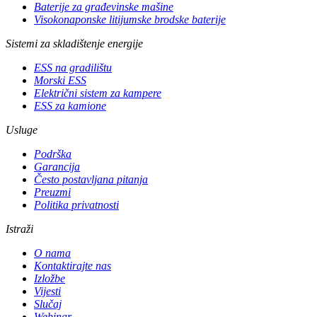
Baterije za građevinske mašine
Visokonaponske litijumske brodske baterije
Sistemi za skladištenje energije
ESS na gradilištu
Morski ESS
Električni sistem za kampere
ESS za kamione
Usluge
Podrška
Garancija
Često postavljana pitanja
Preuzmi
Politika privatnosti
Istraži
O nama
Kontaktirajte nas
Izložbe
Vijesti
Slučaj
Webinar