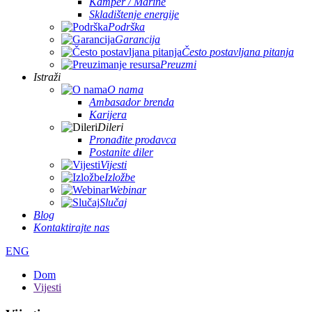
Kamper / Marine
Skladištenje energije
Podrška
Garancija
Često postavljana pitanja
Preuzmi
Istraži
O nama
Ambasador brenda
Karijera
Dileri
Pronađite prodavca
Postanite diler
Vijesti
Izložbe
Webinar
Slučaj
Blog
Kontaktirajte nas
ENG
Dom
Vijesti