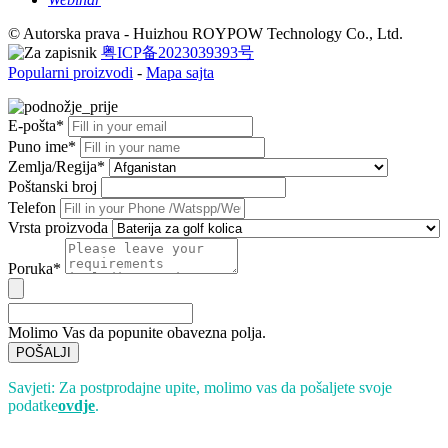
© Autorska prava - Huizhou ROYPOW Technology Co., Ltd.
粤ICP备2023039393号
Popularni proizvodi
-
Mapa sajta
E-pošta*
Puno ime*
Zemlja/Regija*
Poštanski broj
Telefon
Vrsta proizvoda
Poruka*
Molimo Vas da popunite obavezna polja.
POŠALJI
Savjeti: Za postprodajne upite, molimo vas da pošaljete svoje
podatke
ovdje
.