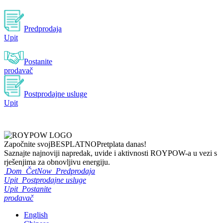
Predprodaja
Upit
Postanite
prodavač
Postprodajne usluge
Upit
Započnite svoj
BESPLATNO
Pretplata danas!
Saznajte najnoviji napredak, uvide i aktivnosti ROYPOW-a u vezi s
rješenjima za obnovljivu energiju.
Dom
ČetNow
Predprodaja
Upit
Postprodajne usluge
Upit
Postanite
prodavač
English