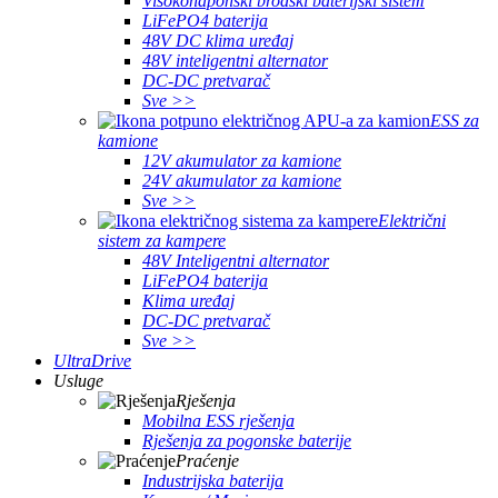
Visokonaponski brodski baterijski sistem
LiFePO4 baterija
48V DC klima uređaj
48V inteligentni alternator
DC-DC pretvarač
Sve >>
ESS za
kamione
12V akumulator za kamione
24V akumulator za kamione
Sve >>
Električni
sistem za kampere
48V Inteligentni alternator
LiFePO4 baterija
Klima uređaj
DC-DC pretvarač
Sve >>
UltraDrive
Usluge
Rješenja
Mobilna ESS rješenja
Rješenja za pogonske baterije
Praćenje
Industrijska baterija