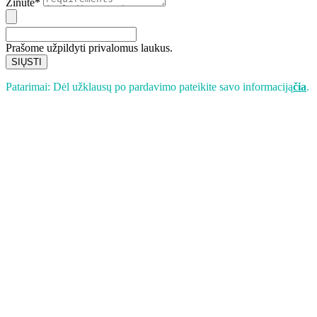
Žinutė*
Prašome užpildyti privalomus laukus.
SIŲSTI
Patarimai: Dėl užklausų po pardavimo pateikite savo informaciją
čia
.