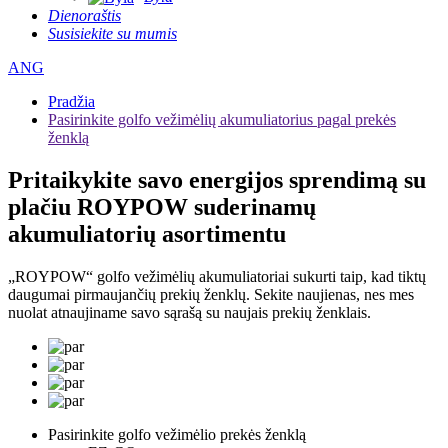
Dienoraštis
Susisiekite su mumis
ANG
Pradžia
Pasirinkite golfo vežimėlių akumuliatorius pagal prekės
ženklą
Pritaikykite savo energijos sprendimą su
plačiu ROYPOW suderinamų
akumuliatorių asortimentu
„ROYPOW“ golfo vežimėlių akumuliatoriai sukurti taip, kad tiktų
daugumai pirmaujančių prekių ženklų. Sekite naujienas, nes mes
nuolat atnaujiname savo sąrašą su naujais prekių ženklais.
Pasirinkite golfo vežimėlio prekės ženklą