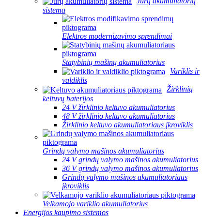
Jūrų akumuliatorių
sistema
Elektros modernizavimo sprendimai
Statybinių mašinų akumuliatorius
Variklis ir
valdiklis
Žirklinių
keltuvų baterijos
24 V žirklinio keltuvo akumuliatorius
48 V žirklinio keltuvo akumuliatorius
Žirklinio keltuvo akumuliatoriaus įkroviklis
Grindų valymo mašinos akumuliatorius
24 V grindų valymo mašinos akumuliatorius
36 V grindų valymo mašinos akumuliatorius
Grindų valymo mašinos akumuliatoriaus
įkroviklis
Velkamojo variklio akumuliatorius
Energijos kaupimo sistemos