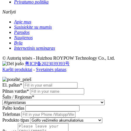
Privatumo politika
Naršyti
Apie mus
Susisiekite su mumis
Parodos
Naujienos
Byla
Internetinis seminaras
© Autorių teisės - Huizhou ROYPOW Technology Co., Ltd.
粤ICP备2023039393号
Karšti produktai
-
Svetainės planas
El. paštas*
Pilnas vardas*
Šalis / Regionas*
Pašto kodas
Telefonas
Produkto tipas