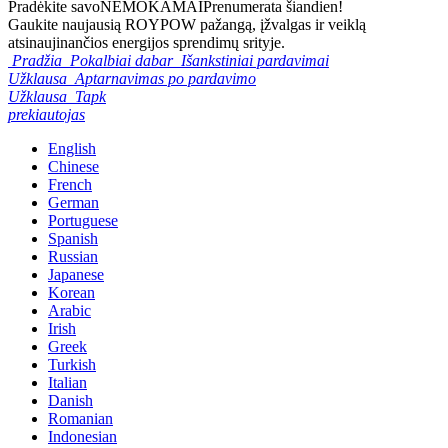
Pradėkite savo
NEMOKAMAI
Prenumerata šiandien!
Gaukite naujausią ROYPOW pažangą, įžvalgas ir veiklą
atsinaujinančios energijos sprendimų srityje.
Pradžia
Pokalbiai dabar
Išankstiniai pardavimai
Užklausa
Aptarnavimas po pardavimo
Užklausa
Tapk
prekiautojas
English
Chinese
French
German
Portuguese
Spanish
Russian
Japanese
Korean
Arabic
Irish
Greek
Turkish
Italian
Danish
Romanian
Indonesian