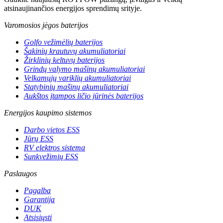
atsinaujinančios energijos sprendimų srityje.
Varomosios jėgos baterijos
Golfo vežimėlių baterijos
Šakinių krautuvų akumuliatoriai
Žirklinių keltuvų baterijos
Grindų valymo mašinų akumuliatoriai
Velkamųjų variklių akumuliatoriai
Statybinių mašinų akumuliatoriai
Aukštos įtampos ličio jūrinės baterijos
Energijos kaupimo sistemos
Darbo vietos ESS
Jūrų ESS
RV elektros sistema
Sunkvežimių ESS
Paslaugos
Pagalba
Garantija
DUK
Atsisiųsti