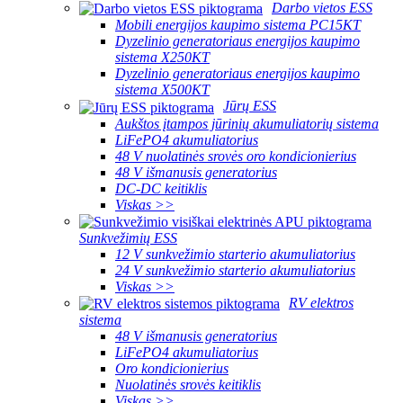
Darbo vietos ESS
Mobili energijos kaupimo sistema PC15KT
Dyzelinio generatoriaus energijos kaupimo
sistema X250KT
Dyzelinio generatoriaus energijos kaupimo
sistema X500KT
Jūrų ESS
Aukštos įtampos jūrinių akumuliatorių sistema
LiFePO4 akumuliatorius
48 V nuolatinės srovės oro kondicionierius
48 V išmanusis generatorius
DC-DC keitiklis
Viskas >>
Sunkvežimių ESS
12 V sunkvežimio starterio akumuliatorius
24 V sunkvežimio starterio akumuliatorius
Viskas >>
RV elektros
sistema
48 V išmanusis generatorius
LiFePO4 akumuliatorius
Oro kondicionierius
Nuolatinės srovės keitiklis
Viskas >>