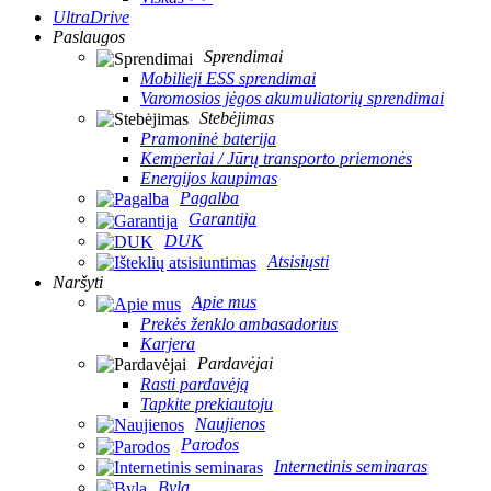
UltraDrive
Paslaugos
Sprendimai
Mobilieji ESS sprendimai
Varomosios jėgos akumuliatorių sprendimai
Stebėjimas
Pramoninė baterija
Kemperiai / Jūrų transporto priemonės
Energijos kaupimas
Pagalba
Garantija
DUK
Atsisiųsti
Naršyti
Apie mus
Prekės ženklo ambasadorius
Karjera
Pardavėjai
Rasti pardavėją
Tapkite prekiautoju
Naujienos
Parodos
Internetinis seminaras
Byla