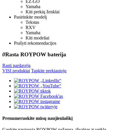
EZ-GO
Yamaha
Kiti prekių ženklai
Pasirinkite modelį
Tekstas
RXV
Yamaha
Kiti modeliai
Prašyti rekomendacijos
0
Rasta ROYPOW baterija
Rasti pardavėją
VISI produktai
Tapkite prekiautoju
Prenumeruokite mūsų naujienlaiškį
Gaukite naujausią ROYPOW pažangą, įžvalgas ir veiklą