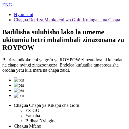
ENG
Nyumbani
Chagua Betri za Mkokoteni wa Gofu Kulingana na Chapa
Badilisha suluhisho lako la umeme
ukitumia betri mbalimbali zinazooana za
ROYPOW
Betri za mikokoteni ya gofu ya ROYPOW zimeundwa ili kuendana
na chapa nyingi zinazoongoza. Endelea kufuatilia tunaposasisha
orodha yetu kila mara na chapa zaidi.
Chagua Chapa ya Kikapu cha Gofu
EZ-GO
Yamaha
Bidhaa Nyingine
Chagua Mfano