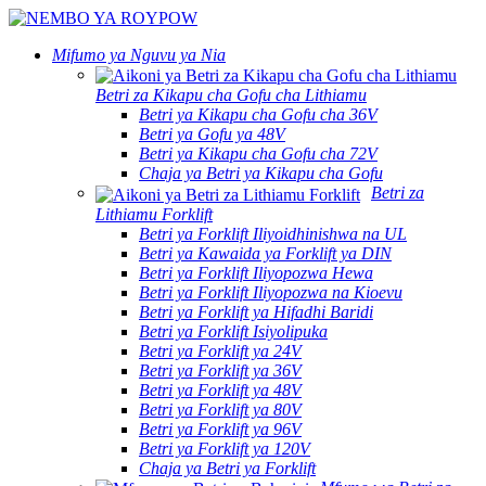
Mifumo ya Nguvu ya Nia
Betri za Kikapu cha Gofu cha Lithiamu
Betri ya Kikapu cha Gofu cha 36V
Betri ya Gofu ya 48V
Betri ya Kikapu cha Gofu cha 72V
Chaja ya Betri ya Kikapu cha Gofu
Betri za
Lithiamu Forklift
Betri ya Forklift Iliyoidhinishwa na UL
Betri ya Kawaida ya Forklift ya DIN
Betri ya Forklift Iliyopozwa Hewa
Betri ya Forklift Iliyopozwa na Kioevu
Betri ya Forklift ya Hifadhi Baridi
Betri ya Forklift Isiyolipuka
Betri ya Forklift ya 24V
Betri ya Forklift ya 36V
Betri ya Forklift ya 48V
Betri ya Forklift ya 80V
Betri ya Forklift ya 96V
Betri ya Forklift ya 120V
Chaja ya Betri ya Forklift