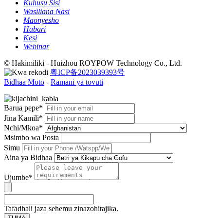
Kuhusu Sisi
Wasiliana Nasi
Maonyesho
Habari
Kesi
Webinar
© Hakimiliki - Huizhou ROYPOW Technology Co., Ltd.
粤ICP备2023039393号
Bidhaa Moto
-
Ramani ya tovuti
Barua pepe*
Jina Kamili*
Nchi/Mkoa*
Msimbo wa Posta
Simu
Aina ya Bidhaa
Ujumbe*
Tafadhali jaza sehemu zinazohitajika.