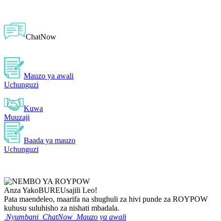
ChatNow
Mauzo ya awali
Uchunguzi
Kuwa
Muuzaji
Baada ya mauzo
Uchunguzi
Anza Yako
BURE
Usajili Leo!
Pata maendeleo, maarifa na shughuli za hivi punde za ROYPOW
kuhusu suluhisho za nishati mbadala.
Nyumbani
ChatNow
Mauzo ya awali