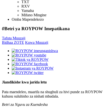
TXT
RXV
Yamaha
Mifano Mingine
Omba Mapendekezo
0
Betri ya ROYPOW Imepatikana
Tafuta Muuzaji
Bidhaa ZOTE
Kuwa Muuzaji
Jiandikishe kwa jarida letu
Pata maendeleo, maarifa na shughuli za hivi punde za ROYPOW
kuhusu suluhisho za nishati mbadala.
Betri za Nguvu za Kuendesha