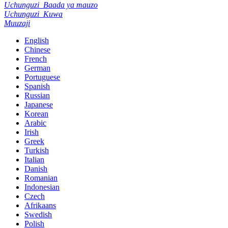
Uchunguzi
Baada ya mauzo
Uchunguzi
Kuwa
Muuzaji
English
Chinese
French
German
Portuguese
Spanish
Russian
Japanese
Korean
Arabic
Irish
Greek
Turkish
Italian
Danish
Romanian
Indonesian
Czech
Afrikaans
Swedish
Polish