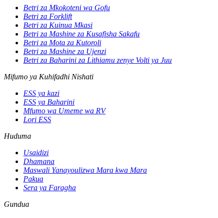
Betri za Mkokoteni wa Gofu
Betri za Forklift
Betri za Kuinua Mkasi
Betri za Mashine za Kusafisha Sakafu
Betri za Mota za Kutoroli
Betri za Mashine za Ujenzi
Betri za Baharini za Lithiamu zenye Volti ya Juu
Mifumo ya Kuhifadhi Nishati
ESS ya kazi
ESS ya Baharini
Mfumo wa Umeme wa RV
Lori ESS
Huduma
Usaidizi
Dhamana
Maswali Yanayoulizwa Mara kwa Mara
Pakua
Sera ya Faragha
Gundua