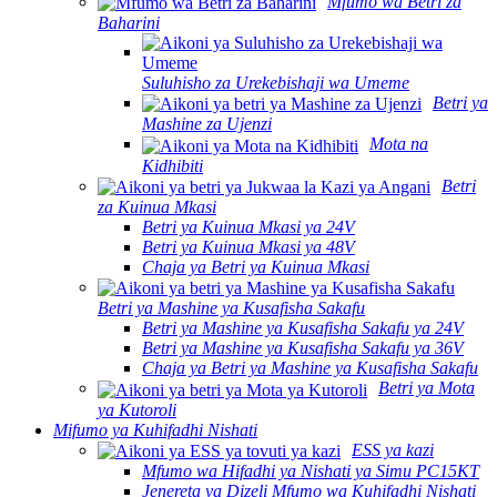
Mfumo wa Betri za
Baharini
Suluhisho za Urekebishaji wa Umeme
Betri ya
Mashine za Ujenzi
Mota na
Kidhibiti
Betri
za Kuinua Mkasi
Betri ya Kuinua Mkasi ya 24V
Betri ya Kuinua Mkasi ya 48V
Chaja ya Betri ya Kuinua Mkasi
Betri ya Mashine ya Kusafisha Sakafu
Betri ya Mashine ya Kusafisha Sakafu ya 24V
Betri ya Mashine ya Kusafisha Sakafu ya 36V
Chaja ya Betri ya Mashine ya Kusafisha Sakafu
Betri ya Mota
ya Kutoroli
Mifumo ya Kuhifadhi Nishati
ESS ya kazi
Mfumo wa Hifadhi ya Nishati ya Simu PC15KT
Jenereta ya Dizeli Mfumo wa Kuhifadhi Nishati