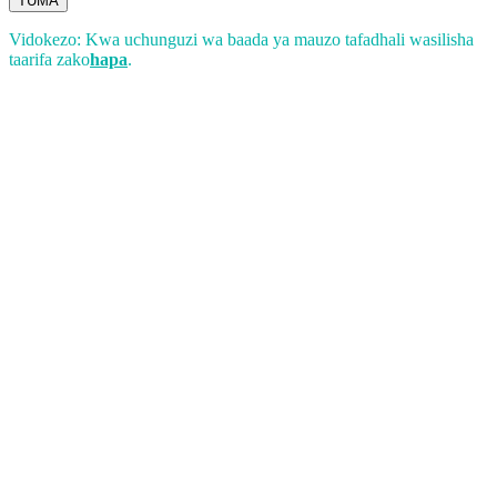
TUMA
Vidokezo: Kwa uchunguzi wa baada ya mauzo tafadhali wasilisha
taarifa zako
hapa
.