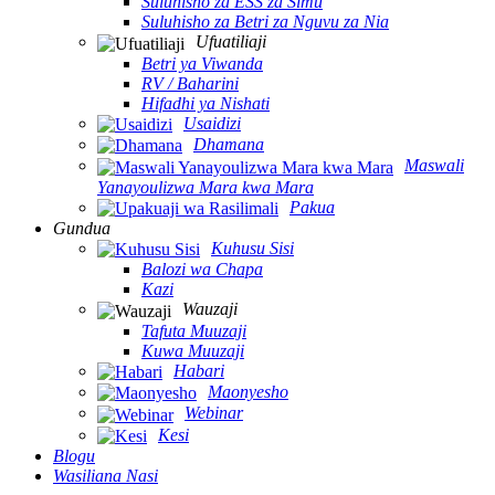
Suluhisho za ESS za Simu
Suluhisho za Betri za Nguvu za Nia
Ufuatiliaji
Betri ya Viwanda
RV / Baharini
Hifadhi ya Nishati
Usaidizi
Dhamana
Maswali
Yanayoulizwa Mara kwa Mara
Pakua
Gundua
Kuhusu Sisi
Balozi wa Chapa
Kazi
Wauzaji
Tafuta Muuzaji
Kuwa Muuzaji
Habari
Maonyesho
Webinar
Kesi
Blogu
Wasiliana Nasi