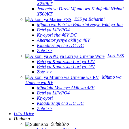
X250KT
Jenereta ya Dizeli Mfumo wa Kuhifadhi Nishati
X500KT
ESS ya Baharini
Mfumo wa Betri za Baharini zenye Volti ya Juu
Betri ya LiFePO4
Kiyoyozi cha 48V DC
Alternator yenye akili ya 48V
Kibadilishaji cha DC-DC
Zote >>
Lori ESS
Betri ya Kuanzisha Lori ya 12V
Betri ya Kuanzisha Lori ya 24V
Zote >>
Mfumo wa
Umeme wa RV
Mbadala Mwenye Akili wa 48V
Betri ya LiFePO4
Kiyoyozi
Kibadilishaji cha DC-DC
Zote >>
UltraDrive
Huduma
Suluhisho