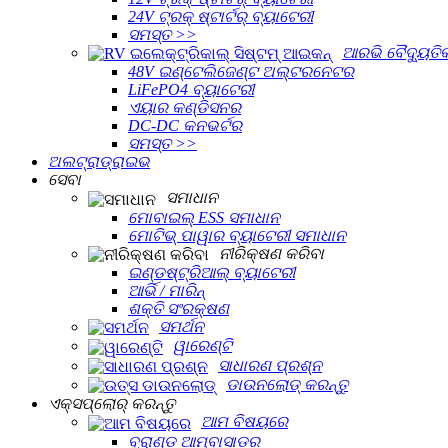
24V ଟ୍ରକ୍ ଷ୍ଟାର୍ଟର୍ ବ୍ୟାଟେରୀ
ସମସ୍ତ >>
ଆରଭି ବୈଦ୍ୟୁତିକ
48V ଇଣ୍ଟେଲିଜେଣ୍ଟ ଅଲ୍ଟରନେଟର
LiFePO4 ବ୍ୟାଟେରୀ
ଏୟାର କଣ୍ଡିସନର
DC-DC କନଭର୍ଟର
ସମସ୍ତ >>
ଅଲଟ୍ରାଡ୍ରାଇଭ
ସେବା
ସମାଧାନ
ମୋବାଇଲ୍ ESS ସମାଧାନ
ମୋଟିଭ୍ ପାୱାର ବ୍ୟାଟେରୀ ସମାଧାନ
ନୀରିକ୍ଷଣ କରିବା
ଇଣ୍ଡଷ୍ଟ୍ରିଆଲ୍ ବ୍ୟାଟେରୀ
ଆର୍ଭି / ମାରିନ୍
ଶକ୍ତି ସଂରକ୍ଷଣ
ସମର୍ଥନ
ୱାରେଣ୍ଟି
ସାଧାରଣ ପ୍ରଶ୍ନ
ଡାଉନଲୋଡ୍ କରନ୍ତୁ
ଏକ୍ସପ୍ଲୋର୍‍ କରନ୍ତୁ
ଆମ ବିଷୟରେ
ବ୍ରାଣ୍ଡ ଆମ୍ବାସାଡର