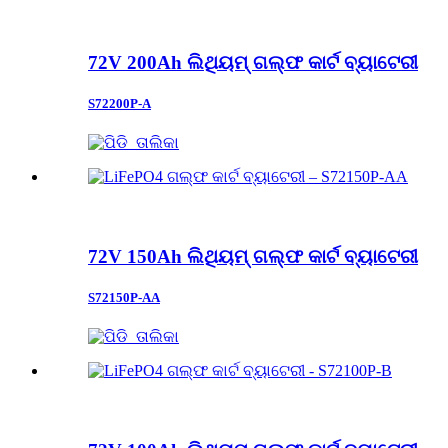
72V 200Ah ଲିଥିୟମ୍ ଗଲ୍ଫ କାର୍ଟ ବ୍ୟାଟେରୀ
S72200P-A
72V 150Ah ଲିଥିୟମ୍ ଗଲ୍ଫ କାର୍ଟ ବ୍ୟାଟେରୀ
S72150P-AA