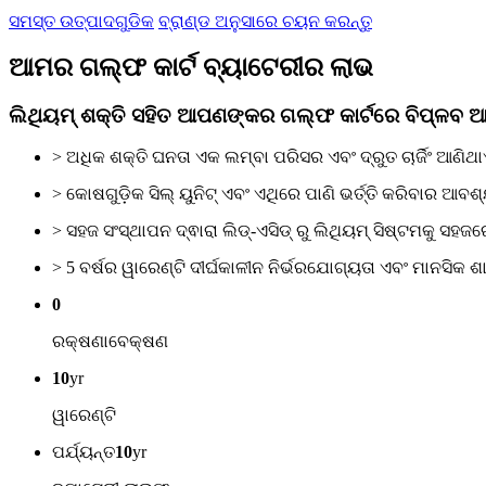
ସମସ୍ତ ଉତ୍ପାଦଗୁଡିକ
ବ୍ରାଣ୍ଡ ଅନୁସାରେ ଚୟନ କରନ୍ତୁ
ଆମର ଗଲ୍ଫ କାର୍ଟ ବ୍ୟାଟେରୀର ଲାଭ
ଲିଥିୟମ୍ ଶକ୍ତି ସହିତ ଆପଣଙ୍କର ଗଲ୍ଫ କାର୍ଟରେ ବିପ୍ଳବ ଆ
> ଅଧିକ ଶକ୍ତି ଘନତା ଏକ ଲମ୍ବା ପରିସର ଏବଂ ଦ୍ରୁତ ଚାର୍ଜିଂ ଆଣିଥ
> କୋଷଗୁଡ଼ିକ ସିଲ୍ ୟୁନିଟ୍ ଏବଂ ଏଥିରେ ପାଣି ଭର୍ତ୍ତି କରିବାର ଆବଶ୍
> ସହଜ ସଂସ୍ଥାପନ ଦ୍ଵାରା ଲିଡ୍-ଏସିଡ୍ ରୁ ଲିଥିୟମ୍ ସିଷ୍ଟମକୁ ସ
> 5 ବର୍ଷର ୱାରେଣ୍ଟି ଦୀର୍ଘକାଳୀନ ନିର୍ଭରଯୋଗ୍ୟତା ଏବଂ ମାନସିକ ଶାନ
0
ରକ୍ଷଣାବେକ୍ଷଣ
10
yr
ୱାରେଣ୍ଟି
ପର୍ଯ୍ୟନ୍ତ
10
yr