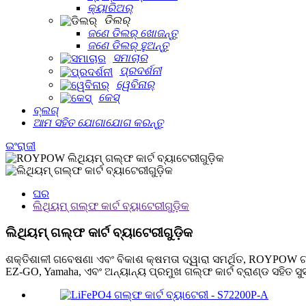
କ୍ୟାରିଅର୍
ଡିଲର୍
ଜଣେ ଡିଲର୍ ଖୋଜନ୍ତୁ
ଜଣେ ଡିଲର୍ ହୁଅନ୍ତୁ
ସମାଚାର
ପ୍ରଦର୍ଶନୀ
ୱେବିନାର୍
କେସ୍
ବ୍ଲଗ୍
ଆମ ସହିତ ଯୋଗାଯୋଗ କରନ୍ତୁ
ଇଂରାଜୀ
ଘର
ଲିଥିୟମ୍ ଗଲ୍ଫ କାର୍ଟ ବ୍ୟାଟେରୀଗୁଡ଼ିକ
ଲିଥିୟମ୍ ଗଲ୍ଫ କାର୍ଟ ବ୍ୟାଟେରୀଗୁଡ଼ିକ
ଶକ୍ତିଶାଳୀ ଗବେଷଣା ଏବଂ ବିକାଶ କ୍ଷମତା ଦ୍ୱାରା ସମର୍ଥିତ, ROYPOW ଗଲ୍
EZ-GO, Yamaha, ଏବଂ ଅନ୍ୟାନ୍ୟ ପ୍ରମୁଖ ଗଲ୍ଫ କାର୍ଟ ବ୍ରାଣ୍ଡ ସହିତ 