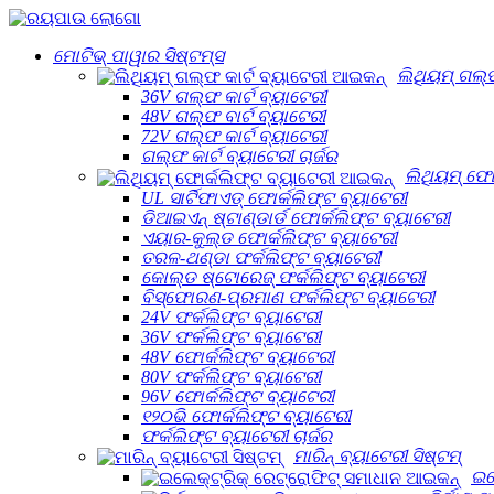
ମୋଟିଭ୍ ପାୱାର ସିଷ୍ଟମ୍ସ
ଲିଥିୟମ୍ ଗଲ୍ଫ
36V ଗଲ୍ଫ କାର୍ଟ ବ୍ୟାଟେରୀ
48V ଗଲ୍ଫ ବାର୍ଟ ବ୍ୟାଟେରୀ
72V ଗଲ୍ଫ କାର୍ଟ ବ୍ୟାଟେରୀ
ଗଲ୍ଫ କାର୍ଟ ବ୍ୟାଟେରୀ ଚାର୍ଜର
ଲିଥିୟମ୍ ଫୋ
UL ସାର୍ଟିଫାଏଡ୍ ଫୋର୍କଲିଫ୍ଟ ବ୍ୟାଟେରୀ
ଡିଆଇଏନ୍ ଷ୍ଟାଣ୍ଡାର୍ଡ ଫୋର୍କଲିଫ୍ଟ ବ୍ୟାଟେରୀ
ଏୟାର-କୁଲ୍ଡ ଫୋର୍କଲିଫ୍ଟ ବ୍ୟାଟେରୀ
ତରଳ-ଥଣ୍ଡା ଫର୍କଲିଫ୍ଟ ବ୍ୟାଟେରୀ
କୋଲ୍ଡ ଷ୍ଟୋରେଜ୍ ଫର୍କଲିଫ୍ଟ ବ୍ୟାଟେରୀ
ବିସ୍ଫୋରଣ-ପ୍ରମାଣ ଫର୍କଲିଫ୍ଟ ବ୍ୟାଟେରୀ
24V ଫର୍କଲିଫ୍ଟ ବ୍ୟାଟେରୀ
36V ଫର୍କଲିଫ୍ଟ ବ୍ୟାଟେରୀ
48V ଫୋର୍କଲିଫ୍ଟ ବ୍ୟାଟେରୀ
80V ଫର୍କଲିଫ୍ଟ ବ୍ୟାଟେରୀ
96V ଫୋର୍କଲିଫ୍ଟ ବ୍ୟାଟେରୀ
୧୨୦ଭି ଫୋର୍କଲିଫ୍ଟ ବ୍ୟାଟେରୀ
ଫର୍କଲିଫ୍ଟ ବ୍ୟାଟେରୀ ଚାର୍ଜର
ମାରିନ୍ ବ୍ୟାଟେରୀ ସିଷ୍ଟମ୍
ଇଲ