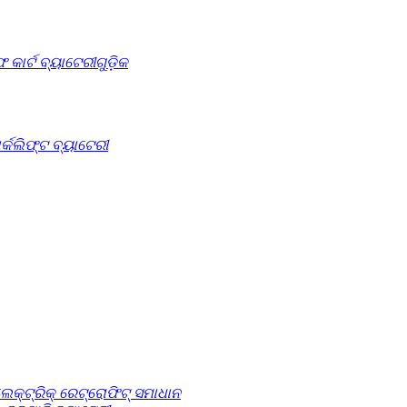
 କାର୍ଟ ବ୍ୟାଟେରୀଗୁଡ଼ିକ
ର୍କଲିଫ୍ଟ ବ୍ୟାଟେରୀ
େକ୍ଟ୍ରିକ୍ ରେଟ୍ରୋଫିଟ୍ ସମାଧାନ