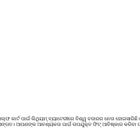
ଫ କାର୍ଟ ପାଇଁ ଲିଥିୟମ୍ ବ୍ୟାଟେରୀରେ ବିଶ୍ୱ ବଜାରର ନେତା ହୋଇସାରିଛି। ଆମ
ସୁସଙ୍ଗତ। ଆପଣଙ୍କ ଆବଶ୍ୟକତା ପାଇଁ ଉପଯୁକ୍ତ ଫିଟ୍ ଆବିଷ୍କାର କରିବା ପାଇ