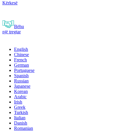
Kërkesë
Bëhu
një tregtar
English
Chinese
French
German
Portuguese
Spanish
Russian
Japanese
Korean
Arabic
Irish
Greek
Turkish
Italian
Danish
Romanian