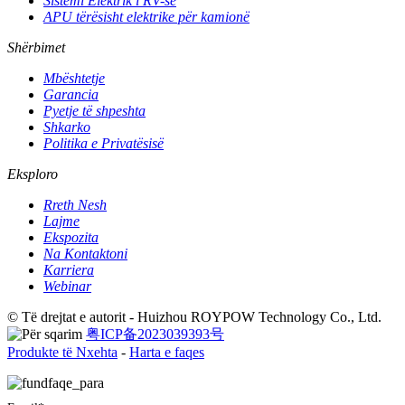
Sistemi Elektrik i RV-së
APU tërësisht elektrike për kamionë
Shërbimet
Mbështetje
Garancia
Pyetje të shpeshta
Shkarko
Politika e Privatësisë
Eksploro
Rreth Nesh
Lajme
Ekspozita
Na Kontaktoni
Karriera
Webinar
© Të drejtat e autorit - Huizhou ROYPOW Technology Co., Ltd.
粤ICP备2023039393号
Produkte të Nxehta
-
Harta e faqes