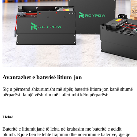
Avantazhet e baterisë litium-jon
Siç u përmend shkurtimisht më sipër, bateritë litium-jon kanë shumë
përparësi. Ja një vështrim më i afërt mbi këto përparësi:
I lehtë
Bateritë e litiumit janë të lehta në krahasim me bateritë e acidit
plumb. Kjo e bën të lehtë trajtimin dhe ndërrimin e baterive, gjë që