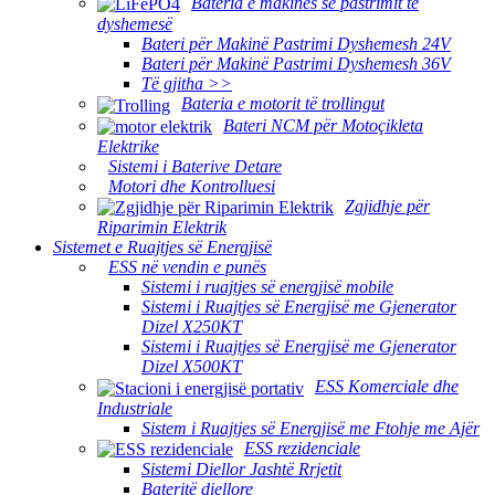
Bateria e makinës së pastrimit të
dyshemesë
Bateri për Makinë Pastrimi Dyshemesh 24V
Bateri për Makinë Pastrimi Dyshemesh 36V
Të gjitha >>
Bateria e motorit të trollingut
Bateri NCM për Motoçikleta
Elektrike
Sistemi i Baterive Detare
Motori dhe Kontrolluesi
Zgjidhje për
Riparimin Elektrik
Sistemet e Ruajtjes së Energjisë
ESS në vendin e punës
Sistemi i ruajtjes së energjisë mobile
Sistemi i Ruajtjes së Energjisë me Gjenerator
Dizel X250KT
Sistemi i Ruajtjes së Energjisë me Gjenerator
Dizel X500KT
ESS Komerciale dhe
Industriale
Sistem i Ruajtjes së Energjisë me Ftohje me Ajër
ESS rezidenciale
Sistemi Diellor Jashtë Rrjetit
Bateritë diellore