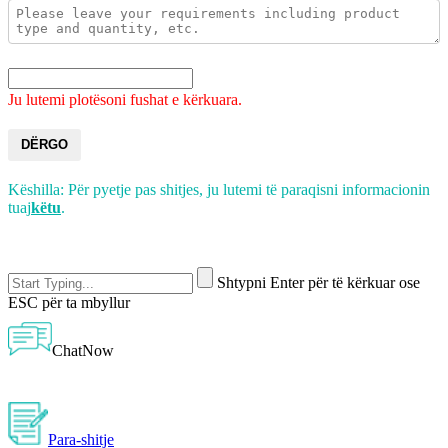
Ju lutemi plotësoni fushat e kërkuara.
DËRGO
Këshilla: Për pyetje pas shitjes, ju lutemi të paraqisni informacionin
tuaj
këtu
.
Shtypni Enter për të kërkuar ose
ESC për ta mbyllur
ChatNow
Para-shitje