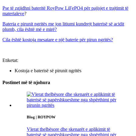
Pse të zgjidhni bateritë RoyPow LiFePO4 për pajisjet e trajtimit të
materialeve
?
Bateria e pirunit ngritës me jon litiumi kundrejt baterisë së acidit
plumb, cila është më e mirë?
Cila është kostoja mesatare e një baterie për pirun ngritës?
Etiketat:
Kostoja e baterisë së pirunit ngritës
Postimet më të njohura
Blog | ROYPOW
Vlerat thelbësore dhe skenarët e aplikimit të
baterisë së papërshkueshme nga shpërthimi për