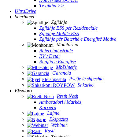
Konvertues DC-DC
Të gjitha >>
UltraDrive
Shërbimet
Zgjidhje
Zgjidhje ESS për Rezidenciale
Zgjidhje Mobile ESS
Zgjidhje për Bateritë e Energjisë Motive
Monitorimi
Bateri industriale
RV / Detar
Ruajtja e Energjisë
Mbështetje
Garancia
Pyetje të shpeshta
Shkarko
Eksploro
Rreth Nesh
Ambasadori i Markës
Karriera
Lajme
Ekspozita
Webinar
Rasti
Tregtarët