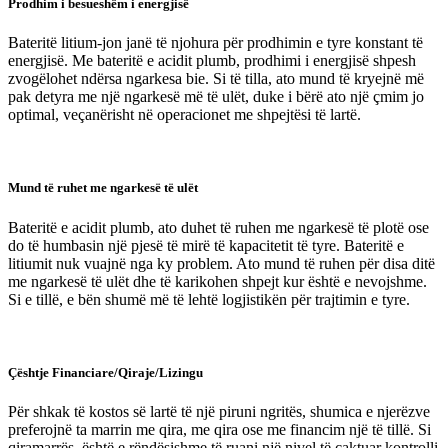
Prodhim i besueshëm i energjisë
Bateritë litium-jon janë të njohura për prodhimin e tyre konstant të
energjisë. Me bateritë e acidit plumb, prodhimi i energjisë shpesh
zvogëlohet ndërsa ngarkesa bie. Si të tilla, ato mund të kryejnë më
pak detyra me një ngarkesë më të ulët, duke i bërë ato një çmim jo
optimal, veçanërisht në operacionet me shpejtësi të lartë.
Mund të ruhet me ngarkesë të ulët
Bateritë e acidit plumb, ato duhet të ruhen me ngarkesë të plotë ose
do të humbasin një pjesë të mirë të kapacitetit të tyre. Bateritë e
litiumit nuk vuajnë nga ky problem. Ato mund të ruhen për disa ditë
me ngarkesë të ulët dhe të karikohen shpejt kur është e nevojshme.
Si e tillë, e bën shumë më të lehtë logjistikën për trajtimin e tyre.
Çështje Financiare/Qiraje/Lizingu
Për shkak të kostos së lartë të një piruni ngritës, shumica e njerëzve
preferojnë ta marrin me qira, me qira ose me financim një të tillë. Si
qiramarrës, është e rëndësishme të ruani një nivel të caktuar kontrolli