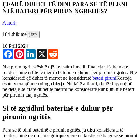
ÇFARË DUHET TË DINI PARA SE TË BLENI
NJË BATERI PËR PIRUN NGREHËS?
Autori:
184 shikime
清空
10 Prill 2024
Facebook
Pinterest
LinkedIn
X
Reddit
Një pirun ngritës është një investim i madh financiar. Edhe më e
rëndësishme është të merrni baterinë e duhur për pirunin ngritës. Një
konsideratë që duhet të merret në konsideratë.
bateri piruni
Kostoja
është vlera që merrni nga blerja. Në këtë artikull, do të shqyrtojmë
në detaje se çfarë duhet të merrni në konsideratë kur blini një bateri
për pirunin tuaj ngritës.
Si të zgjidhni baterinë e duhur për
pirunin ngritës
Para se të blini baterinë e pirunit ngritës, ja disa konsiderata të
rëndësishme që do t'ju sigurojnë vlerën e kostos së baterisë së pirunit