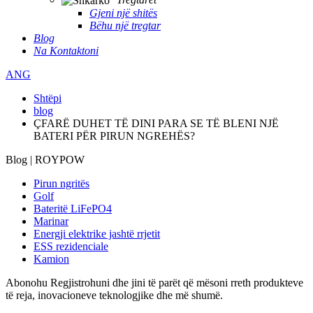
Gjeni një shitës
Bëhu një tregtar
Blog
Na Kontaktoni
ANG
Shtëpi
blog
ÇFARË DUHET TË DINI PARA SE TË BLENI NJË
BATERI PËR PIRUN NGREHËS?
Blog | ROYPOW
Pirun ngritës
Golf
Bateritë LiFePO4
Marinar
Energji elektrike jashtë rrjetit
ESS rezidenciale
Kamion
Abonohu
Regjistrohuni dhe jini të parët që mësoni rreth produkteve
të reja, inovacioneve teknologjike dhe më shumë.