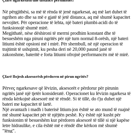
Çfarë ngarkesash dhe distancë përshkohet?
Në përgjithësi, sa më të rënda të jenë ngarkesat, aq më lart duhet të
ngrihen ato dhe sa më e gjatë të jetë distanca, aq më shumë kapacitet
nevojitet. Për operacione të lehta, një bateri plumbi-acidi do të
funksionojë shumë mirë.
Megjithatë, nëse dëshironi të merrni prodhim konstant dhe të
besueshëm nga piruni ngritës për një turn normal 8-orësh, një bateri
litiumi është opsioni më i mirë. Për shembull, në një operacion të
trajtimit të ushqimit, ku pesha deri në 20,000 paund janë të
zakonshme, bateritë e forta litiumi ofrojnë performancën më të mirë.
Çfarë llojesh aksesorësh përdoren në pirun ngritës?
Përveç ngarkesave që lëvizin, aksesorët e përdorur për pirunin
ngritës janë një tjetër konsideratë. Operacionet ku lëvizin ngarkesa të
rënda kërkojnë aksesorë më të rëndë. Si të tillë, do t'ju duhet një
bateri me kapacitet të lartë.
Një avantazh i madh i baterisë litium-jon është se ato mund të ruajnë
më shumë kapacitet për të njëjtën peshë. Ky është një kusht për
funksionim të besueshëm kur përdoren aksesorë të tillë si një kapëse
letre hidraulike, e cila është më e rëndë dhe kërkon më shumë
"lëng".