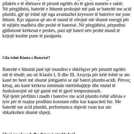
pllakën e të dhënave të pirunit ngritës do të gjeni numrin e saktë.
Në përgjithësi, bateritë e litiumit peshojnë më pak se bateritë me acid
plumbi, gjë që është një nga avantazhet kryesore të baterive me jone
litiumi. Kjo siguron që ato të mund të ofrojnë më shumë energji për
të njëjtën madhësi dhe peshë të baterisë. Në përgjithësi, përputhni
gjithmonë kërkesat e peshës, pasi një bateri nën peshë mund të
krijojë kushte pune të pasigurta.
Cila është Kimia e Baterisë?
Bateritë e litiumit janë një mundësi e shkëlqyer për pirunët ngritës
më të rëndë; ato në Klasën I, II dhe III. Arsyeja për këtë është se ato
kanë tre herë më shumë jetëgjatësi se një bateri plumbi-acidi. Përveç
kësaj, ato kanë kërkesa minimale mirëmbajtjeje dhe mund të
funksionojnë në një gamë më të gjerë temperaturash.
Një tjetër përfitim i madh i baterive me acid plumbi është aftësia e
tyre për të ruajtur prodhim konstant edhe kur kapaciteti bie. Me
bateritë me acid plumbi, performanca shpesh vuan kur ato
shkarkohen shumë shpejt.