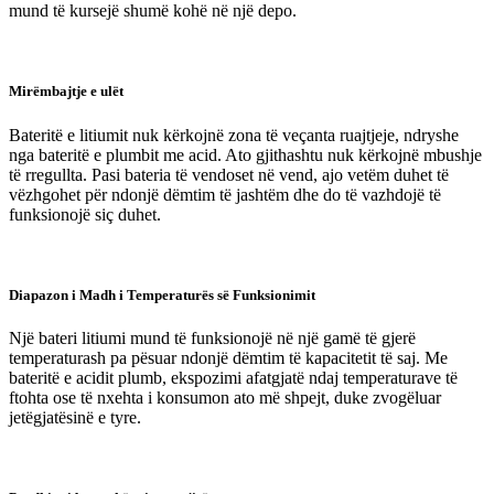
mund të kursejë shumë kohë në një depo.
Mirëmbajtje e ulët
Bateritë e litiumit nuk kërkojnë zona të veçanta ruajtjeje, ndryshe
nga bateritë e plumbit me acid. Ato gjithashtu nuk kërkojnë mbushje
të rregullta. Pasi bateria të vendoset në vend, ajo vetëm duhet të
vëzhgohet për ndonjë dëmtim të jashtëm dhe do të vazhdojë të
funksionojë siç duhet.
Diapazon i Madh i Temperaturës së Funksionimit
Një bateri litiumi mund të funksionojë në një gamë të gjerë
temperaturash pa pësuar ndonjë dëmtim të kapacitetit të saj. Me
bateritë e acidit plumb, ekspozimi afatgjatë ndaj temperaturave të
ftohta ose të nxehta i konsumon ato më shpejt, duke zvogëluar
jetëgjatësinë e tyre.