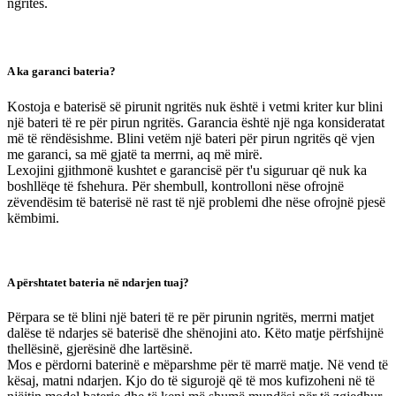
ngritës.
A ka garanci bateria?
Kostoja e baterisë së pirunit ngritës nuk është i vetmi kriter kur blini
një bateri të re për pirun ngritës. Garancia është një nga konsideratat
më të rëndësishme. Blini vetëm një bateri për pirun ngritës që vjen
me garanci, sa më gjatë ta merrni, aq më mirë.
Lexojini gjithmonë kushtet e garancisë për t'u siguruar që nuk ka
boshllëqe të fshehura. Për shembull, kontrolloni nëse ofrojnë
zëvendësim të baterisë në rast të një problemi dhe nëse ofrojnë pjesë
këmbimi.
A përshtatet bateria në ndarjen tuaj?
Përpara se të blini një bateri të re për pirunin ngritës, merrni matjet
dalëse të ndarjes së baterisë dhe shënojini ato. Këto matje përfshijnë
thellësinë, gjerësinë dhe lartësinë.
Mos e përdorni baterinë e mëparshme për të marrë matje. Në vend të
kësaj, matni ndarjen. Kjo do të sigurojë që të mos kufizoheni në të