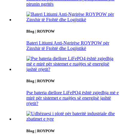
pirunin ngritës
Blog | ROYPOW
Bateri Litiumi Anti-Ngrirëse ROYPOW për
Zinxhir të Ftohtë dhe Logjistikë
Blog | ROYPOW
Pse bateria diellore LiFePO4 është zgjedhja më e
mirë për sistemet e ruajtjes së energjisë jashtë
rrjetit?
Blog | ROYPOW