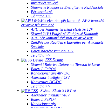
Invertorët diellorë
Sisteme të Ruajtjes së Energjisë në Rezidenciale
Për instaluesit
Të gjitha >>
APU tërësisht
elektrike për kamionë
APU për kamionë tërësisht elektrikë 12V
Sistemi 24V i Fuqisë së Ftohjes së Kamionit
APU për kamionë tërësisht elektrikë 48V
Zgjidhje për Ruajtjen e Energjisë për Automjete
Speciale
Bateri ndezëse kamioni 12V
Të gjitha >>
ESS Detare
Sistemi i Baterive Detare me Tension të Lartë
Bateri LiFePO4
Kondicioner ajri 48V DC
Alternator inteligjent 48V
Konvertues DC-DC
Të gjitha >>
Sistemi Elektrik i RV-së
Alternator inteligjent 48V
Bateri LiFePO4
Kondicioner ajri