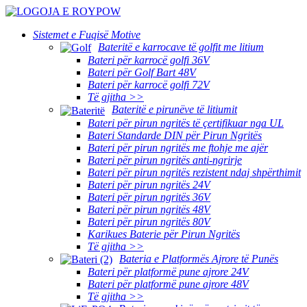
Sistemet e Fuqisë Motive
Bateritë e karrocave të golfit me litium
Bateri për karrocë golfi 36V
Bateri për Golf Bart 48V
Bateri për karrocë golfi 72V
Të gjitha >>
Bateritë e pirunëve të litiumit
Bateri për pirun ngritës të çertifikuar nga UL
Bateri Standarde DIN për Pirun Ngritës
Bateri për pirun ngritës me ftohje me ajër
Bateri për pirun ngritës anti-ngrirje
Bateri për pirun ngritës rezistent ndaj shpërthimit
Bateri për pirun ngritës 24V
Bateri për pirun ngritës 36V
Bateri për pirun ngritës 48V
Bateri për pirun ngritës 80V
Karikues Baterie për Pirun Ngritës
Të gjitha >>
Bateria e Platformës Ajrore të Punës
Bateri për platformë pune ajrore 24V
Bateri për platformë pune ajrore 48V
Të gjitha >>