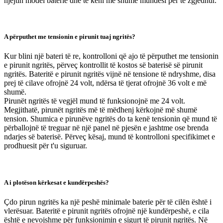
njëjtin model baterie dhe të keni më shumë mundësi për të zgjedhur.
A përputhet me tensionin e pirunit tuaj ngritës?
Kur blini një bateri të re, kontrolloni që ajo të përputhet me tensionin
e pirunit ngritës, përveç kontrollit të kostos së baterisë së pirunit
ngritës. Bateritë e pirunit ngritës vijnë në tensione të ndryshme, disa
prej të cilave ofrojnë 24 volt, ndërsa të tjerat ofrojnë 36 volt e më
shumë.
Pirunët ngritës të vegjël mund të funksionojnë me 24 volt.
Megjithatë, pirunët ngritës më të mëdhenj kërkojnë më shumë
tension. Shumica e pirunëve ngritës do ta kenë tensionin që mund të
përballojnë të treguar në një panel në pjesën e jashtme ose brenda
ndarjes së baterisë. Përveç kësaj, mund të kontrolloni specifikimet e
prodhuesit për t'u siguruar.
A i plotëson kërkesat e kundërpeshës?
Çdo pirun ngritës ka një peshë minimale baterie për të cilën është i
vlerësuar. Bateritë e pirunit ngritës ofrojnë një kundërpeshë, e cila
është e nevojshme për funksionimin e sigurt të pirunit ngritës. Në