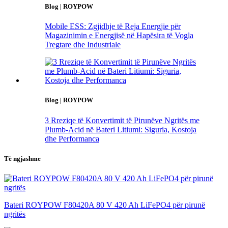
Blog | ROYPOW
Mobile ESS: Zgjidhje të Reja Energjie për
Magazinimin e Energjisë në Hapësira të Vogla
Tregtare dhe Industriale
Blog | ROYPOW
3 Rreziqe të Konvertimit të Pirunëve Ngritës me
Plumb-Acid në Bateri Litiumi: Siguria, Kostoja
dhe Performanca
Të ngjashme
Bateri ROYPOW F80420A 80 V 420 Ah LiFePO4 për pirunë
ngritës