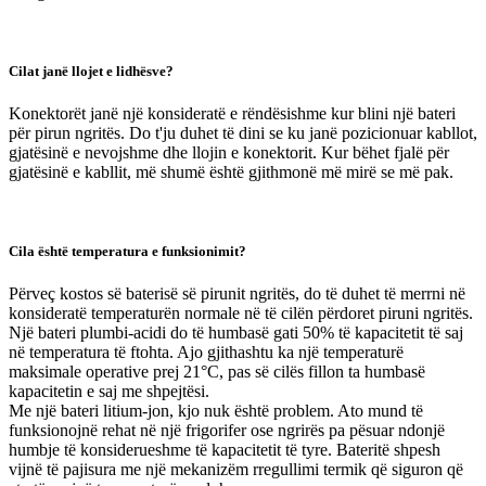
Cilat janë llojet e lidhësve?
Konektorët janë një konsideratë e rëndësishme kur blini një bateri
për pirun ngritës. Do t'ju duhet të dini se ku janë pozicionuar kabllot,
gjatësinë e nevojshme dhe llojin e konektorit. Kur bëhet fjalë për
gjatësinë e kabllit, më shumë është gjithmonë më mirë se më pak.
Cila është temperatura e funksionimit?
Përveç kostos së baterisë së pirunit ngritës, do të duhet të merrni në
konsideratë temperaturën normale në të cilën përdoret piruni ngritës.
Një bateri plumbi-acidi do të humbasë gati 50% të kapacitetit të saj
në temperatura të ftohta. Ajo gjithashtu ka një temperaturë
maksimale operative prej 21°C, pas së cilës fillon ta humbasë
kapacitetin e saj me shpejtësi.
Me një bateri litium-jon, kjo nuk është problem. Ato mund të
funksionojnë rehat në një frigorifer ose ngrirës pa pësuar ndonjë
humbje të konsiderueshme të kapacitetit të tyre. Bateritë shpesh
vijnë të pajisura me një mekanizëm rregullimi termik që siguron që