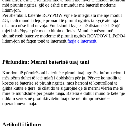
mbi pirunin ngritës, gjë që është e mundur me bateritë moderne
litium-jon.
Për shembull, bateritë ROYPOW vijnë të integruara me një modul
4G, i cili mund t'i lejojë pronarit të pirunit ngritës ta kyçë atë nga
distanca nëse lind nevoja. Funksioni i kyçjes në distancë është një
mjet i shkëlqyer për menaxhimin e flotës. Mund të mësoni më
shumë rreth baterive moderne të pirunit ngritës ROYPOW LiFePO4
litium-jon në faqen tonë të internetit.
faqja e internetit
.
Përfundim: Merrni baterinë tuaj tani
Kur doni të përmirësoni baterinë e pirunit tuaj ngritës, informacioni i
mësipërm duhet të jetë mjaft i dobishëm për ju. Përveç kontrollit të
kostos së baterisë së pirunit ngritës, mos harroni të kontrolloni të
gjitha kutitë e tjera, të cilat do të sigurojnë që të merrni vlerën më të
mirë të mundshme për paratë tuaja. Bateria e duhur mund të ketë një
ndikim serioz në produktivitetin tuaj dhe në fitimprurësinë e
operacioneve tuaja.
Artikull i lidhur: