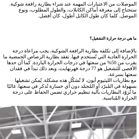
الموصلات من الاعتبارات المهمة عند شراء بطارية رافعة شوكية.
ستحتاج إلى معرفة أماكن الكابلات، والطول المطلوب، ونوع
الموصل. كلما كان طول الكابل أطول، كان أفضل.
ما هي درجة حرارة التشغيل؟
بالإضافة إلى تكلفة بطارية الرافعة الشوكية، يجب مراعاة درجة
الحرارة العادية التي تُستخدم فيها. تفقد بطارية الرصاص الحمضية ما
يقرب من 50% من سعتها في درجات الحرارة الباردة. كما أن حدها
الأقصى للتشغيل هو 77 درجة فهرنهايت، وبعد ذلك تبدأ في فقدان
سعتها بسرعة.
مع بطاريات الليثيوم أيون، لا تُشكّل هذه مشكلة. يُمكن تشغيلها
بسهولة في المُبرّد أو المُجمّد دون أي خسارة تُذكر في سعتها. غالبًا
ما تُزوّد ​​البطاريات بآلية تنظيم حراري تضمن الحفاظ على درجة
الحرارة المُناسبة.