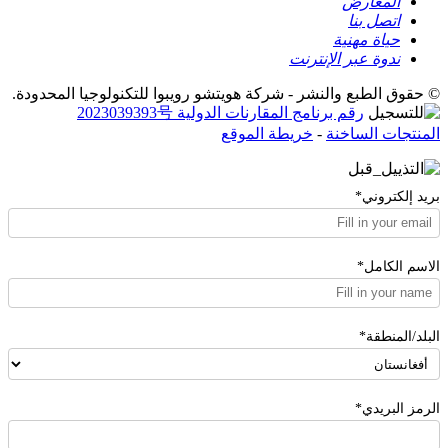
المعارض
اتصل بنا
حياة مهنية
ندوة عبر الإنترنت
© حقوق الطبع والنشر - شركة هويتشو رويبوا للتكنولوجيا المحدودة.
رقم برنامج المقارنات الدولية 2023039393号
المنتجات الساخنة
-
خريطة الموقع
بريد إلكتروني*
الاسم الكامل*
البلد/المنطقة*
الرمز البريدي*