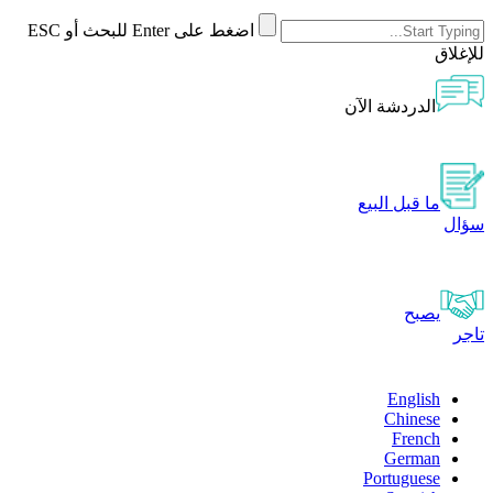
اضغط على Enter للبحث أو ESC
للإغلاق
الدردشة الآن
ما قبل البيع
سؤال
يصبح
تاجر
English
Chinese
French
German
Portuguese