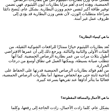
الحمضية، وهذه إحدى أهم مزايا بطاريات أيون الليثيوم. فهي تضمن
توفير طاقة أكبر لنفس حجم ووزن البطارية. بشكل عام، يُنصح دائمًا
بمراعاة متطلبات الوزن، لأن نقص وزن البطارية قد يؤدي إلى
ظروف عمل غير آمنة.
ما هي كيمياء البطارية؟
تُعد بطاريات الليثيوم خيارًا ممتازًا للرافعات الشوكية الثقيلة، من
الفئات الأولى والثانية والثالثة. ويرجع ذلك إلى أن عمرها الافتراضي
أطول بثلاث مرات من عمر بطارية الرصاص الحمضية. كما أنها
تتطلب صيانة بسيطة، ويمكنها العمل في نطاق أوسع من درجات
الحرارة.
من أهم فوائد بطاريات الرصاص الحمضية قدرتها على الحفاظ على
إنتاجية ثابتة حتى مع انخفاض سعتها. أما بطاريات الرصاص الحمضية،
فغالبًا ما يتأثر أداؤها عند تفريغها بسرعة كبيرة.
ما هي الأحمال والمسافة المقطوعة؟
بشكل عام، كلما زادت الأحمال، زادت الحاجة إلى رفعها، وكلما