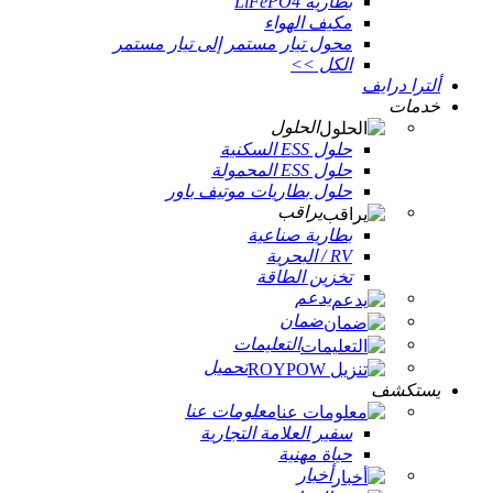
بطارية LiFePO4
مكيف الهواء
محول تيار مستمر إلى تيار مستمر
الكل >>
ألترا درايف
خدمات
الحلول
حلول ESS السكنية
حلول ESS المحمولة
حلول بطاريات موتيف باور
يراقب
بطارية صناعية
RV / البحرية
تخزين الطاقة
يدعم
ضمان
التعليمات
تحميل
يستكشف
معلومات عنا
سفير العلامة التجارية
حياة مهنية
أخبار