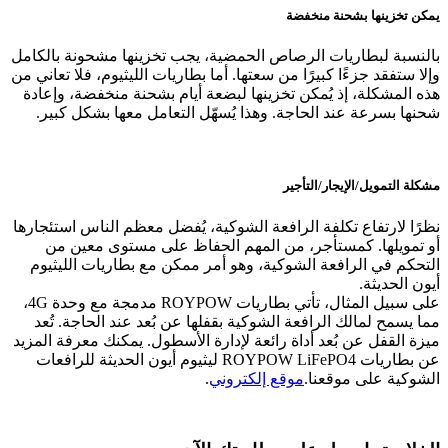
يمكن تخزينها بشحنة منخفضة
بالنسبة لبطاريات الرصاص الحمضية، يجب تخزينها مشحونة بالكامل
وإلا ستفقد جزءًا كبيرًا من سعتها. أما بطاريات الليثيوم، فلا تعاني من
هذه المشكلة، إذ يُمكن تخزينها لبضعة أيام بشحنة منخفضة، وإعادة
شحنها بسرعة عند الحاجة. وهذا يُسهّل التعامل معها بشكل كبير.
مشكلة التمويل/الإيجار/التأجير
نظرًا لارتفاع تكلفة الرافعة الشوكية، يُفضل معظم الناس استئجارها
أو تمويلها. كمستأجر، من المهم الحفاظ على مستوى معين من
التحكم في الرافعة الشوكية، وهو أمر ممكن مع بطاريات الليثيوم
أيون الحديثة.
على سبيل المثال، تأتي بطاريات ROYPOW مدمجة مع وحدة 4G،
مما يسمح لمالك الرافعة الشوكية بقفلها عن بُعد عند الحاجة. تُعد
ميزة القفل عن بُعد أداة رائعة لإدارة الأسطول. يمكنك معرفة المزيد
عن بطاريات ROYPOW LiFePO4 ليثيوم أيون الحديثة للرافعات
الشوكية على موقعنا.
موقع إلكتروني
.