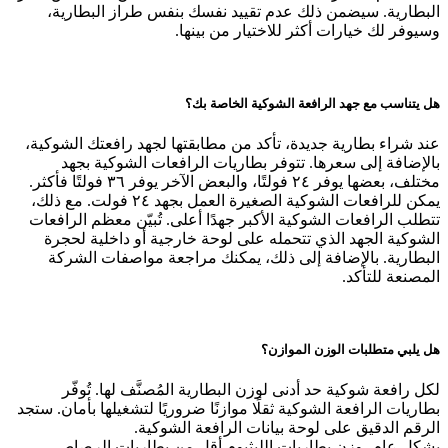
البطارية. سيضمن ذلك عدم تقييد نفسك بنفس طراز البطارية،
وسيوفر لك خيارات أكثر للاختيار من بينها.
هل يتناسب مع جهد الرافعة الشوكية الخاصة بك؟
عند شراء بطارية جديدة، تأكد من مطابقتها لجهد رافعتك الشوكية،
بالإضافة إلى سعرها. تتوفر بطاريات الرافعات الشوكية بجهد
مختلف، بعضها يوفر ٢٤ فولتًا، والبعض الآخر يوفر ٣٦ فولتًا فأكثر.
يمكن للرافعات الشوكية الصغيرة العمل بجهد ٢٤ فولت. مع ذلك،
تتطلب الرافعات الشوكية الأكبر جهدًا أعلى. تُبيّن معظم الرافعات
الشوكية الجهد الذي تتحمله على لوحة خارجية أو داخلية لحجرة
البطارية. بالإضافة إلى ذلك، يمكنك مراجعة مواصفات الشركة
المصنعة للتأكد.
هل يلبي متطلبات الوزن الموازن؟
لكل رافعة شوكية حد أدنى لوزن البطارية المُصنَّف لها. تُوفّر
بطاريات الرافعة الشوكية ثقلًا موازنًا ضروريًا لتشغيلها بأمان. ستجد
الرقم الدقيق على لوحة بيانات الرافعة الشوكية.
بشكل عام، وزن بطاريات الليثيوم أقل من بطاريات الرصاص