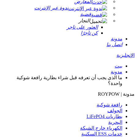
المعارض
ندوة عبر الإنترنت
قضية
التجار
العثور على تاجر
كن تاجرًا
مدونة
اتصل بنا
الإنجليزية
بيت
مدونة
ما الذي يجب أن تعرفه قبل شراء بطارية رافعة شوكية
واحدة؟
مدونة | ROYPOW
رافعة شوكية
الجولف
بطاريات LiFePO4
البحرية
الكهرباء خارج الشبكة
خدمات ESS السكنية