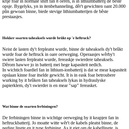
krije foar in normale shift fan 8 oeren, is in lithiumbatterij de bêste
opsje. Bygelyks, yn in itenbehanneling, dêr't gewichten oant 20.000
pûn gewoan binne, biede stevige lithiumbatterijen de bêste
prestaasjes.
Hokker soarten taheaksels wurde brûkt op 'e heftruck?
Neist de lasten dy't ferpleatst wurde, binne de taheaksels dy't brûkt
wurde foar de heftruck in oare oerweging. Operaasjes wêrby't
swiere lasten ferpleatst wurde, fereaskje swierdere taheaksels.
Dêrom hawwe jo in batterij mei hege kapasiteit nedich.
In wichtich foardiel fan in lithium-ionbatterij is dat se mear kapasiteit
opslaan kinne foar itselde gewicht. It is in eask foar betroubere
wurking by it brûken fan taheaksels lykas in hydraulyske
papierklem, dy't swierder is en mear "sap" fereasket.
Wat binne de soarten ferbiningen?
De ferbiningen binne in wichtige oerweging by it keapjen fan in
heftruckbatterij. Jo moatte witte wêr't de kabels pleatst binne, de
nedige lingte en it type ferbining. As it giet om de kabellingte, is