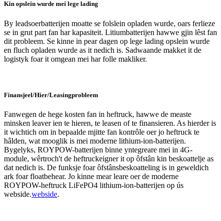
Kin opslein wurde mei lege lading
By leadsoerbatterijen moatte se folslein opladen wurde, oars ferlieze
se in grut part fan har kapasiteit. Litiumbatterijen hawwe gjin lêst fan
dit probleem. Se kinne in pear dagen op lege lading opslein wurde
en fluch opladen wurde as it nedich is. Sadwaande makket it de
logistyk foar it omgean mei har folle makliker.
Finansjeel/Hier/Leasingprobleem
Fanwegen de hege kosten fan in heftruck, hawwe de measte
minsken leaver ien te hieren, te leasen of te finansieren. As hierder is
it wichtich om in bepaalde mjitte fan kontrôle oer jo heftruck te
hâlden, wat mooglik is mei moderne lithium-ion-batterijen.
Bygelyks, ROYPOW-batterijen binne yntegreare mei in 4G-
module, wêrtroch't de heftruckeigner it op ôfstân kin beskoattelje as
dat nedich is. De funksje foar ôfstânsbeskoatteling is in geweldich
ark foar floatbehear. Jo kinne mear leare oer de moderne
ROYPOW-heftruck LiFePO4 lithium-ion-batterijen op ús
webside.
webside
.