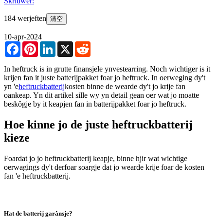
Skriuwer:
184 werjeften
清空
10-apr-2024
Facebook
Pinterest
LinkedIn
X
Reddit
In heftruck is in grutte finansjele ynvestearring. Noch wichtiger is it
krijen fan it juste batterijpakket foar jo heftruck. In oerweging dy't
yn 'e
heftruckbatterij
kosten binne de wearde dy't jo krije fan
oankeap. Yn dit artikel sille wy yn detail gean oer wat jo moatte
beskôgje by it keapjen fan in batterijpakket foar jo heftruck.
Hoe kinne jo de juste heftruckbatterij
kieze
Foardat jo jo heftruckbatterij keapje, binne hjir wat wichtige
oerwagings dy't derfoar soargje dat jo wearde krije foar de kosten
fan 'e heftruckbatterij.
Hat de batterij garânsje?