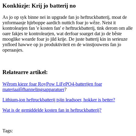
Konklúzje: Krij jo batterij no
As jo ​​​​​​op syk binne nei in upgrade fan jo heftruckbatterij, moat de
ynformaasje hjirboppe aardich nuttich foar jo wêze. Neist it
kontrolearjen fan 'e kosten fan' e heftruckbatterij, tink derom om alle
oare fakjes te kontrolearjen, wat derfoar soarget dat jo de bêste
mooglike wearde foar jo jild krije. De juste batterij kin in serieuze
ynfloed hawwe op jo produktiviteit en de winstjouwens fan jo
operaasjes.
Relatearre artikel:
Wêrom kieze foar RoyPow LiFePO4-batterijen foar
materiaalôfhannelingsapparatuer
?
Lithium-ion heftruckbatterij tsjin leadsoer, hokker is better?
Wat is de gemiddelde kosten fan in heftruckbatterij?
Tags: