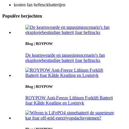
kosten fan heftruckbatterijen
Populêre berjochten
Blog | ROYPOW
De kearnwearde en tapassingsscenario's fan
eksplosjebestindige batterij foar heftrucks
Blog | ROYPOW
ROYPOW Anti-Freeze Lithium Forklift Batterij
foar Kâlde Keatling en Logistyk