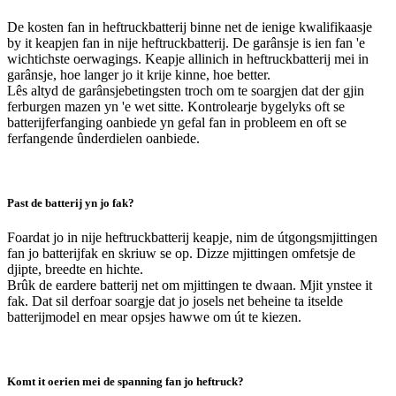
De kosten fan in heftruckbatterij binne net de ienige kwalifikaasje
by it keapjen fan in nije heftruckbatterij. De garânsje is ien fan 'e
wichtichste oerwagings. Keapje allinich in heftruckbatterij mei in
garânsje, hoe langer jo it krije kinne, hoe better.
Lês altyd de garânsjebetingsten troch om te soargjen dat der gjin
ferburgen mazen yn 'e wet sitte. Kontrolearje bygelyks oft se
batterijferfanging oanbiede yn gefal fan in probleem en oft se
ferfangende ûnderdielen oanbiede.
Past de batterij yn jo fak?
Foardat jo in nije heftruckbatterij keapje, nim de útgongsmjittingen
fan jo batterijfak en skriuw se op. Dizze mjittingen omfetsje de
djipte, breedte en hichte.
Brûk de eardere batterij net om mjittingen te dwaan. Mjit ynstee it
fak. Dat sil derfoar soargje dat jo josels net beheine ta itselde
batterijmodel en mear opsjes hawwe om út te kiezen.
Komt it oerien mei de spanning fan jo heftruck?