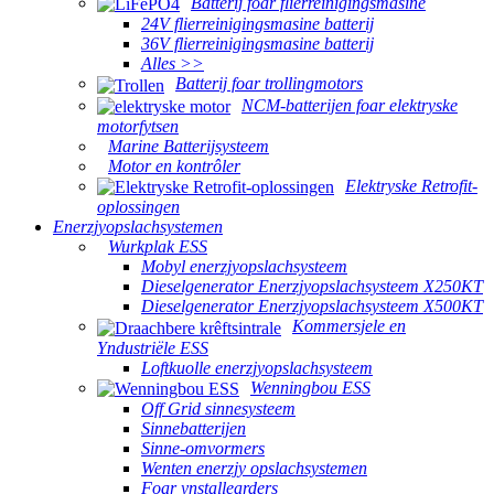
Batterij foar flierreinigingsmasine
24V flierreinigingsmasine batterij
36V flierreinigingsmasine batterij
Alles >>
Batterij foar trollingmotors
NCM-batterijen foar elektryske
motorfytsen
Marine Batterijsysteem
Motor en kontrôler
Elektryske Retrofit-
oplossingen
Enerzjyopslachsystemen
Wurkplak ESS
Mobyl enerzjyopslachsysteem
Dieselgenerator Enerzjyopslachsysteem X250KT
Dieselgenerator Enerzjyopslachsysteem X500KT
Kommersjele en
Yndustriële ESS
Loftkuolle enerzjyopslachsysteem
Wenningbou ESS
Off Grid sinnesysteem
Sinnebatterijen
Sinne-omvormers
Wenten enerzjy opslachsystemen
Foar ynstallearders