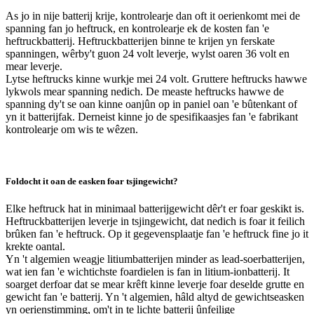
As jo ​​in nije batterij krije, kontrolearje dan oft it oerienkomt mei de
spanning fan jo heftruck, en kontrolearje ek de kosten fan 'e
heftruckbatterij. Heftruckbatterijen binne te krijen yn ferskate
spanningen, wêrby't guon 24 volt leverje, wylst oaren 36 volt en
mear leverje.
Lytse heftrucks kinne wurkje mei 24 volt. Gruttere heftrucks hawwe
lykwols mear spanning nedich. De measte heftrucks hawwe de
spanning dy't se oan kinne oanjûn op in paniel oan 'e bûtenkant of
yn it batterijfak. Derneist kinne jo de spesifikaasjes fan 'e fabrikant
kontrolearje om wis te wêzen.
Foldocht it oan de easken foar tsjingewicht?
Elke heftruck hat in minimaal batterijgewicht dêr't er foar geskikt is.
Heftruckbatterijen leverje in tsjingewicht, dat nedich is foar it feilich
brûken fan 'e heftruck. Op it gegevensplaatje fan 'e heftruck fine jo it
krekte oantal.
Yn 't algemien weagje litiumbatterijen minder as lead-soerbatterijen,
wat ien fan 'e wichtichste foardielen is fan in litium-ionbatterij. It
soarget derfoar dat se mear krêft kinne leverje foar deselde grutte en
gewicht fan 'e batterij. Yn 't algemien, hâld altyd de gewichtseasken
yn oerienstimming, om't in te lichte batterij ûnfeilige