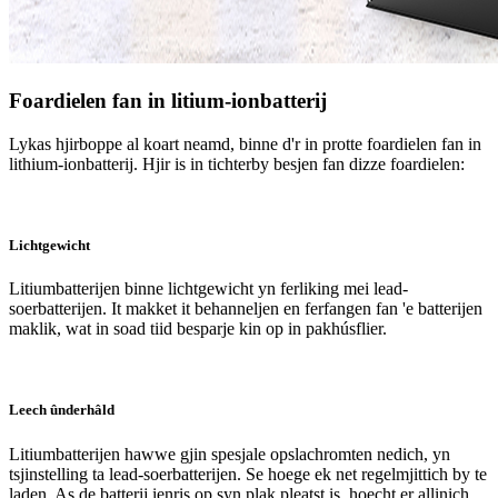
Foardielen fan in litium-ionbatterij
Lykas hjirboppe al koart neamd, binne d'r in protte foardielen fan in
lithium-ionbatterij. Hjir is in tichterby besjen fan dizze foardielen:
Lichtgewicht
Litiumbatterijen binne lichtgewicht yn ferliking mei lead-
soerbatterijen. It makket it behanneljen en ferfangen fan 'e batterijen
maklik, wat in soad tiid besparje kin op in pakhúsflier.
Leech ûnderhâld
Litiumbatterijen hawwe gjin spesjale opslachromten nedich, yn
tsjinstelling ta lead-soerbatterijen. Se hoege ek net regelmjittich by te
laden. As de batterij ienris op syn plak pleatst is, hoecht er allinich