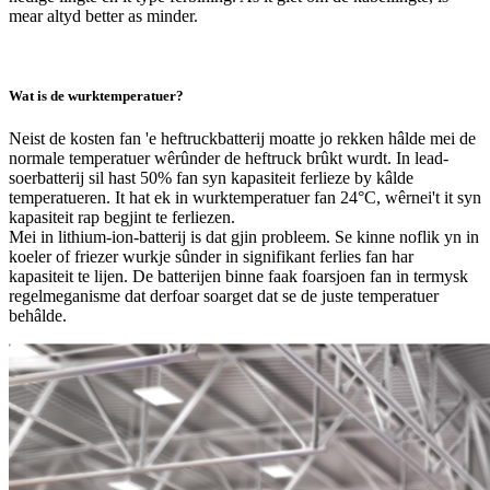
mear altyd better as minder.
Wat is de wurktemperatuer?
Neist de kosten fan 'e heftruckbatterij moatte jo rekken hâlde mei de
normale temperatuer wêrûnder de heftruck brûkt wurdt. In lead-
soerbatterij sil hast 50% fan syn kapasiteit ferlieze by kâlde
temperatueren. It hat ek in wurktemperatuer fan 24°C, wêrnei't it syn
kapasiteit rap begjint te ferliezen.
Mei in lithium-ion-batterij is dat gjin probleem. Se kinne noflik yn in
koeler of friezer wurkje sûnder in signifikant ferlies fan har
kapasiteit te lijen. De batterijen binne faak foarsjoen fan in termysk
regelmeganisme dat derfoar soarget dat se de juste temperatuer
behâlde.