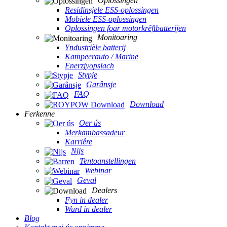
Oplossingen
Residinsjele ESS-oplossingen
Mobiele ESS-oplossingen
Oplossingen foar motorkrêftbatterijen
Monitoaring
Yndustriële batterij
Kampeerauto / Marine
Enerzjyopslach
Stypje
Garânsje
FAQ
Download
Ferkenne
Oer ús
Merkambassadeur
Karriêre
Nijs
Tentoanstellingen
Webinar
Geval
Dealers
Fyn in dealer
Wurd in dealer
Blog