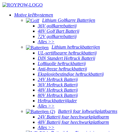
Motive krêftsystemen
Lithium Golfkarre Batterijen
36V golfkarrebatterij
48V Golf Bart Batterij
72V golfkarrebatterij
Alles >>
Lithium heftruckbatterijen
UL-sertifisearre heftruckbatterij
DIN Standert Heftruck Batterij
Loftkuolle heftruckbatterij
Anti-freeze heftruckbatterij
Eksplosjebestindige heftruckbatterij
24V Heftruck Batterij
36V Heftruck Batterij
48V Heftruck Batterij
80V Heftruck Batterij
Heftruckbatterijlader
Alles >>
Batterij foar loftwurkplatfoarms
24V Batterij foar heechwurkplatfoarm
48V Batterij foar heechwurkplatfoarm
Alles >>