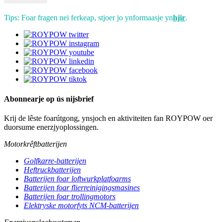
Tips: Foar fragen nei ferkeap, stjoer jo ynformaasje yn
hjir
.
Abonnearje op ús nijsbrief
Krij de lêste foarútgong, ynsjoch en aktiviteiten fan ROYPOW oer
duorsume enerzjyoplossingen.
Motorkrêftbatterijen
Golfkarre-batterijen
Heftruckbatterijen
Batterijen foar loftwurkplatfoarms
Batterijen foar flierreinigingsmasines
Batterijen foar trollingmotors
Elektryske motorfyts NCM-batterijen