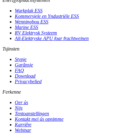
Enerzjyopslachsystemen
Wurkplak ESS
Kommersjele en Yndustriële ESS
Wenningbou ESS
Marine ESS
RV Elektrysk Systeem
All-Elektryske APU foar frachtweinen
Tsjinsten
Stypje
Garânsje
FAQ
Download
Privacybelied
Ferkenne
Oer ús
Nijs
Tentoanstellingen
Kontakt mei ús opnimme
Karriêre
Webinar