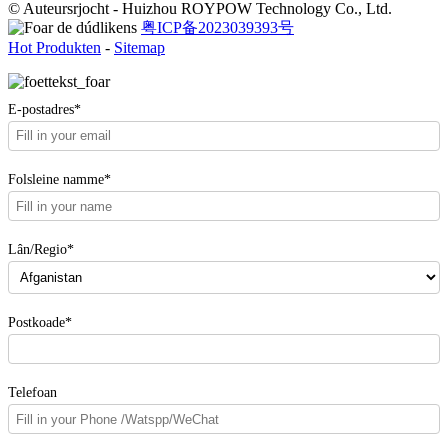
© Auteursrjocht - Huizhou ROYPOW Technology Co., Ltd.
粤ICP备2023039393号
Hot Produkten
-
Sitemap
E-postadres*
Folsleine namme*
Lân/Regio*
Postkoade*
Telefoan