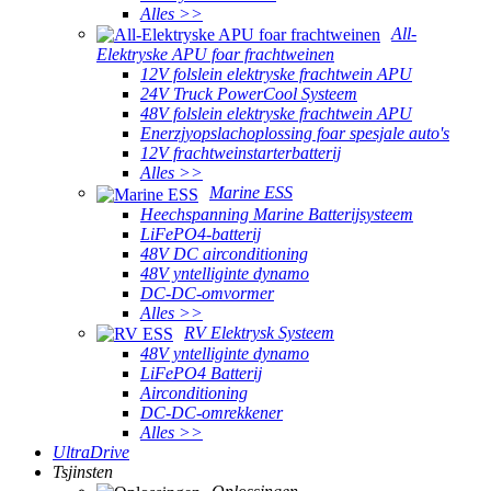
Alles >>
All-
Elektryske APU foar frachtweinen
12V folslein elektryske frachtwein APU
24V Truck PowerCool Systeem
48V folslein elektryske frachtwein APU
Enerzjyopslachoplossing foar spesjale auto's
12V frachtweinstarterbatterij
Alles >>
Marine ESS
Heechspanning Marine Batterijsysteem
LiFePO4-batterij
48V DC airconditioning
48V yntelliginte dynamo
DC-DC-omvormer
Alles >>
RV Elektrysk Systeem
48V yntelliginte dynamo
LiFePO4 Batterij
Airconditioning
DC-DC-omrekkener
Alles >>
UltraDrive
Tsjinsten