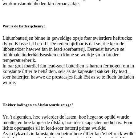
wurkomstannichheden kin feroarsaakje.
Wat is de batterijchemy?
Litiumbatterijen binne in geweldige opsje foar swierdere heftrucks;
dy yn Klasse I, II en III. De reden hjirfoar is dat se trije kear de
libbensdoer hawwe fan in lead-soerbatterij. Derneist hawwe se
minimale ûnderhâldseasken en kinne se wurkje yn in breder
temperatuerberik.
In oar grut foardiel fan lead-soer batterijen is harren fermogen om in
konstante útfier te behâlden, sels as de kapasiteit sakket. By lead-
soer batterijen hawwe de prestaasjes faak lêst as se te fluch ûntladen
wurde.
Hokker ladingen en ôfstân wurde reizge?
Yn 't algemien, hoe swierder de lasten, hoe heger se optild wurde
moatte, en hoe langer de ôfstân, hoe mear kapasiteit nedich is. Foar
lichte operaasjes sil in lead-soer batterij prima wurkje.
As jo ​​lykwols in konstante en betroubere útfier fan 'e heftruck wolle