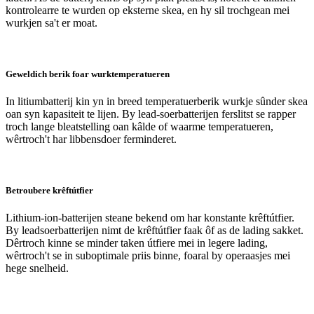
kontrolearre te wurden op eksterne skea, en hy sil trochgean mei
wurkjen sa't er moat.
Geweldich berik foar wurktemperatueren
In litiumbatterij kin yn in breed temperatuerberik wurkje sûnder skea
oan syn kapasiteit te lijen. By lead-soerbatterijen ferslitst se rapper
troch lange bleatstelling oan kâlde of waarme temperatueren,
wêrtroch't har libbensdoer ferminderet.
Betroubere krêftútfier
Lithium-ion-batterijen steane bekend om har konstante krêftútfier.
By leadsoerbatterijen nimt de krêftútfier faak ôf as de lading sakket.
Dêrtroch kinne se minder taken útfiere mei in legere lading,
wêrtroch't se in suboptimale priis binne, foaral by operaasjes mei
hege snelheid.