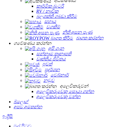
අධීක්ෂණය
කාර්මික බැටරි
RV / නාවික
බලශක්ති ගබඩා කිරීම
සහාය
වගකීම්
නිති අසන පැණ
බාගත කරන්න
ගවේෂණය කරන්න
අපි ගැන
සන්නාම තානාපති
වෘත්තීය ජීවිතය
පුවත්
ප්‍රදර්ශන
වෙබ්නාර්
නඩුව
අලෙවිකරුවන්
අලෙවිකරුවෙකු සොයා ගන්න
අලෙවිකරුවෙකු වන්න
බ්ලොග්
අපව අමතන්න
ඉංග්‍රීසි
මුල් පිටුව