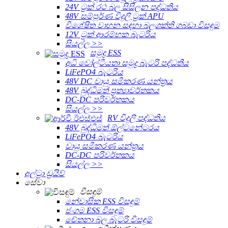
24V ට්‍රක් රථ බල සිසිලන පද්ධතිය
48V සම්පූර්ණ විදුලි ට්‍රක් APU
විශේෂිත වාහන සඳහා බලශක්ති ගබඩා විසඳුම
12V ට්‍රක් ආරම්භක බැටරිය
සියල්ල >>
සමුද්‍ර ESS
අධි වෝල්ටීයතා සමුද්‍ර බැටරි පද්ධතිය
LiFePO4 බැටරිය
48V DC වායු සමීකරණ යන්ත්‍රය
48V බුද්ධිමත් ප්‍රත්‍යාවර්තකය
DC-DC පරිවර්තකය
සියල්ල >>
RV විදුලි පද්ධතිය
48V බුද්ධිමත් ඕල්ටනේටරය
LiFePO4 බැටරිය
වායු සමීකරණ යන්ත්‍රය
DC-DC පරිවර්තකය
සියල්ල >>
අල්ට්‍රා ඩ්‍රයිව්
සේවා
විසඳුම්
නේවාසික ESS විසඳුම්
ජංගම ESS විසඳුම්
චේතනා බල බැටරි විසඳුම්