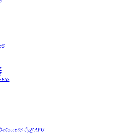
ය
ුම්
T
T
 ESS
පූර්ණයෙන්ම විදුලි APU