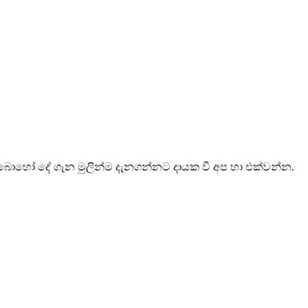
ොහෝ දේ ගැන මුලින්ම දැනගන්නට දායක වී අප හා එක්වන්න.