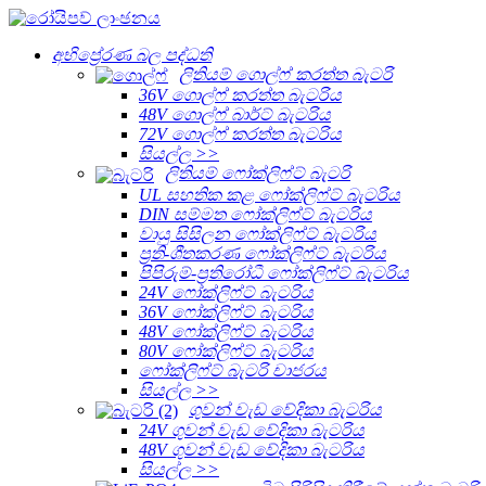
අභිප්‍රේරණ බල පද්ධති
ලිතියම් ගොල්ෆ් කරත්ත බැටරි
36V ගොල්ෆ් කරත්ත බැටරිය
48V ගොල්ෆ් බාර්ට් බැටරිය
72V ගොල්ෆ් කරත්ත බැටරිය
සියල්ල >>
ලිතියම් ෆෝක්ලිෆ්ට් බැටරි
UL සහතික කළ ෆෝක්ලිෆ්ට් බැටරිය
DIN සම්මත ෆෝක්ලිෆ්ට් බැටරිය
වායු සිසිලන ෆෝක්ලිෆ්ට් බැටරිය
ප්‍රති-ශීතකරණ ෆෝක්ලිෆ්ට් බැටරිය
පිපිරුම්-ප්‍රතිරෝධී ෆෝක්ලිෆ්ට් බැටරිය
24V ෆෝක්ලිෆ්ට් බැටරිය
36V ෆෝක්ලිෆ්ට් බැටරිය
48V ෆෝක්ලිෆ්ට් බැටරිය
80V ෆෝක්ලිෆ්ට් බැටරිය
ෆෝක්ලිෆ්ට් බැටරි චාජරය
සියල්ල >>
ගුවන් වැඩ වේදිකා බැටරිය
24V ගුවන් වැඩ වේදිකා බැටරිය
48V ගුවන් වැඩ වේදිකා බැටරිය
සියල්ල >>