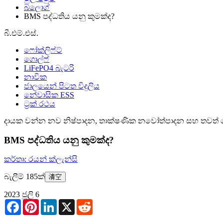
බ්ලොග්
BMS පද්ධතිය යනු කුමක්ද?
බී.එම්.එස්.
ෆෝක්ලිෆ්ට්
ගොල්ෆ්
LiFePO4 බැටරි
නාවික
ජාලයෙන් පිටත විදුලිය
නේවාසික ESS
ට්‍රක් රථය
දායක වන්න
නව නිෂ්පාදන, තාක්ෂණික නවෝත්පාදන සහ තවත් බ
BMS පද්ධතිය යනු කුමක්ද?
කර්තෘ: රයන් ක්ලැන්සි
බැලීම් 185ක්
清空
2023 ජූලි 6
Facebook
Pinterest
LinkedIn
X
Reddit