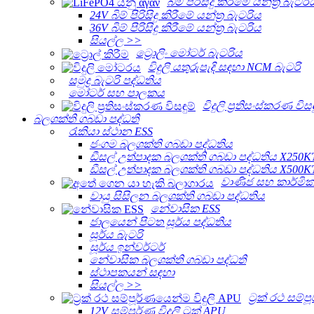
බිම පිරිසිදු කිරීමේ යන්ත්‍ර බැටරි
24V බිම් පිරිසිදු කිරීමේ යන්ත්‍ර බැටරිය
36V බිම් පිරිසිදු කිරීමේ යන්ත්‍ර බැටරිය
සියල්ල >>
ට්‍රොලිං මෝටර් බැටරිය
විදුලි යතුරුපැදි සඳහා NCM බැටරි
සමුද්‍ර බැටරි පද්ධතිය
මෝටර් සහ පාලකය
විදුලි ප්‍රතිසංස්කරණ විසඳ
බලශක්ති ගබඩා පද්ධති
රැකියා ස්ථාන ESS
ජංගම බලශක්ති ගබඩා පද්ධතිය
ඩීසල් උත්පාදක බලශක්ති ගබඩා පද්ධතිය X250K
ඩීසල් උත්පාදක බලශක්ති ගබඩා පද්ධතිය X500K
වාණිජ සහ කාර්මික
වායු සිසිලන බලශක්ති ගබඩා පද්ධතිය
නේවාසික ESS
ජාලයෙන් පිටත සූර්ය පද්ධතිය
සූර්ය බැටරි
සූර්ය ඉන්වර්ටර්
නේවාසික බලශක්ති ගබඩා පද්ධති
ස්ථාපකයන් සඳහා
සියල්ල >>
ට්‍රක් රථ සම්
12V සම්පූර්ණ විදුලි ට්‍රක් APU