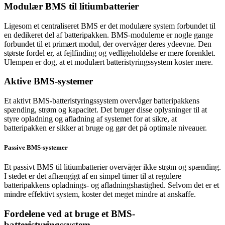
Modulær BMS til litiumbatterier
Ligesom et centraliseret BMS er det modulære system forbundet til
en dedikeret del af batteripakken. BMS-modulerne er nogle gange
forbundet til et primært modul, der overvåger deres ydeevne. Den
største fordel er, at fejlfinding og vedligeholdelse er mere forenklet.
Ulempen er dog, at et modulært batteristyringssystem koster mere.
Aktive BMS-systemer
Et aktivt BMS-batteristyringssystem overvåger batteripakkens
spænding, strøm og kapacitet. Det bruger disse oplysninger til at
styre opladning og afladning af systemet for at sikre, at
batteripakken er sikker at bruge og gør det på optimale niveauer.
Passive BMS-systemer
Et passivt BMS til litiumbatterier overvåger ikke strøm og spænding.
I stedet er det afhængigt af en simpel timer til at regulere
batteripakkens opladnings- og afladningshastighed. Selvom det er et
mindre effektivt system, koster det meget mindre at anskaffe.
Fordelene ved at bruge et BMS-
batteristyringssystem