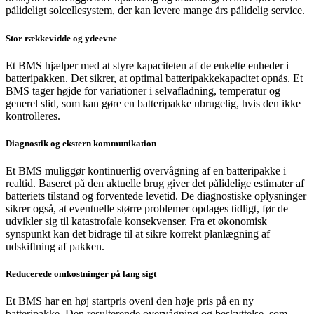
pålideligt solcellesystem, der kan levere mange års pålidelig service.
Stor rækkevidde og ydeevne
Et BMS hjælper med at styre kapaciteten af ​​de enkelte enheder i
batteripakken. Det sikrer, at optimal batteripakkekapacitet opnås. Et
BMS tager højde for variationer i selvafladning, temperatur og
generel slid, som kan gøre en batteripakke ubrugelig, hvis den ikke
kontrolleres.
Diagnostik og ekstern kommunikation
Et BMS muliggør kontinuerlig overvågning af en batteripakke i
realtid. Baseret på den aktuelle brug giver det pålidelige estimater af
batteriets tilstand og forventede levetid. De diagnostiske oplysninger
sikrer også, at eventuelle større problemer opdages tidligt, før de
udvikler sig til katastrofale konsekvenser. Fra et økonomisk
synspunkt kan det bidrage til at sikre korrekt planlægning af
udskiftning af pakken.
Reducerede omkostninger på lang sigt
Et BMS har en høj startpris oveni den høje pris på en ny
batteripakke. Den resulterende overvågning og beskyttelse, som