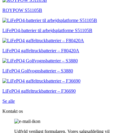
ROYPOW S51105B
LiFePO4-batterier til arbejdsplatforme S51105B
LiFePO4 gaffeltruckbatterier – F80420A
LiFePO4 Golfvognsbatterier – S3880
LiFePO4 gaffeltruckbatterier – F36690
Se alle
Kontakt os
Udfyld venligst formularen. Vores salgsafdeling vil