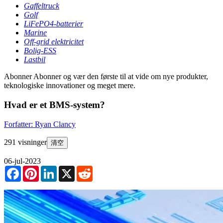
Gaffeltruck
Golf
LiFePO4-batterier
Marine
Off-grid elektricitet
Bolig-ESS
Lastbil
Abonner
Abonner og vær den første til at vide om nye produkter,
teknologiske innovationer og meget mere.
Hvad er et BMS-system?
Forfatter: Ryan Clancy
291 visninger
清空
06-jul-2023
Facebook
Pinterest
LinkedIn
X
Reddit