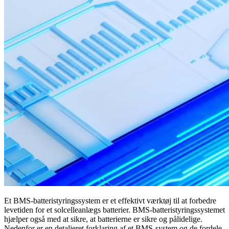
Et BMS-batteristyringssystem er et effektivt værktøj til at forbedre
levetiden for et solcelleanlægs batterier. BMS-batteristyringssystemet
hjælper også med at sikre, at batterierne er sikre og pålidelige.
Nedenfor er en detaljeret forklaring af et BMS-system og de fordele,