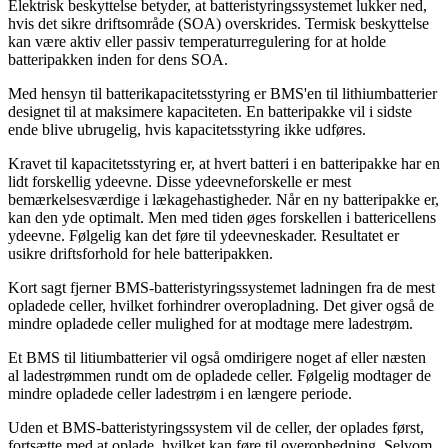
Elektrisk beskyttelse betyder, at batteristyringssystemet lukker ned,
hvis det sikre driftsområde (SOA) overskrides. Termisk beskyttelse
kan være aktiv eller passiv temperaturregulering for at holde
batteripakken inden for dens SOA.
Med hensyn til batterikapacitetsstyring er BMS'en til lithiumbatterier
designet til at maksimere kapaciteten. En batteripakke vil i sidste
ende blive ubrugelig, hvis kapacitetsstyring ikke udføres.
Kravet til kapacitetsstyring er, at hvert batteri i en batteripakke har en
lidt forskellig ydeevne. Disse ydeevneforskelle er mest
bemærkelsesværdige i lækagehastigheder. Når en ny batteripakke er,
kan den yde optimalt. Men med tiden øges forskellen i battericellens
ydeevne. Følgelig kan det føre til ydeevneskader. Resultatet er
usikre driftsforhold for hele batteripakken.
Kort sagt fjerner BMS-batteristyringssystemet ladningen fra de mest
opladede celler, hvilket forhindrer overopladning. Det giver også de
mindre opladede celler mulighed for at modtage mere ladestrøm.
Et BMS til litiumbatterier vil også omdirigere noget af eller næsten
al ladestrømmen rundt om de opladede celler. Følgelig modtager de
mindre opladede celler ladestrøm i en længere periode.
Uden et BMS-batteristyringssystem vil de celler, der oplades først,
fortsætte med at oplade, hvilket kan føre til overophedning. Selvom