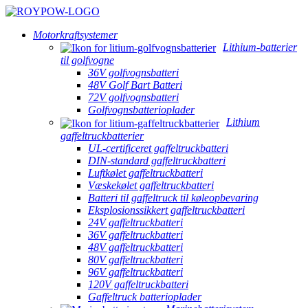
Motorkraftsystemer
Lithium-batterier
til golfvogne
36V golfvognsbatteri
48V Golf Bart Batteri
72V golfvognsbatteri
Golfvognsbatterioplader
Lithium
gaffeltruckbatterier
UL-certificeret gaffeltruckbatteri
DIN-standard gaffeltruckbatteri
Luftkølet gaffeltruckbatteri
Væskekølet gaffeltruckbatteri
Batteri til gaffeltruck til køleopbevaring
Eksplosionssikkert gaffeltruckbatteri
24V gaffeltruckbatteri
36V gaffeltruckbatteri
48V gaffeltruckbatteri
80V gaffeltruckbatteri
96V gaffeltruckbatteri
120V gaffeltruckbatteri
Gaffeltruck batterioplader