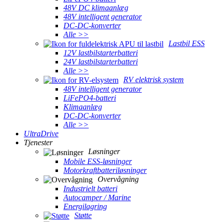
48V DC klimaanlæg
48V intelligent generator
DC-DC-konverter
Alle >>
Lastbil ESS
12V lastbilstarterbatteri
24V lastbilstarterbatteri
Alle >>
RV elektrisk system
48V intelligent generator
LiFePO4-batteri
Klimaanlæg
DC-DC-konverter
Alle >>
UltraDrive
Tjenester
Løsninger
Mobile ESS-løsninger
Motorkraftbatteriløsninger
Overvågning
Industrielt batteri
Autocamper / Marine
Energilagring
Støtte