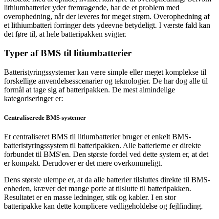
lithiumbatterier yder fremragende, har de et problem med
overophedning, når der leveres for meget strøm. Overophedning af
et lithiumbatteri forringer dets ydeevne betydeligt. I værste fald kan
det føre til, at hele batteripakken svigter.
Typer af BMS til litiumbatterier
Batteristyringssystemer kan være simple eller meget komplekse til
forskellige anvendelsesscenarier og teknologier. De har dog alle til
formål at tage sig af batteripakken. De mest almindelige
kategoriseringer er:
Centraliserede BMS-systemer
Et centraliseret BMS til litiumbatterier bruger et enkelt BMS-
batteristyringssystem til batteripakken. Alle batterierne er direkte
forbundet til BMS'en. Den største fordel ved dette system er, at det
er kompakt. Derudover er det mere overkommeligt.
Dens største ulempe er, at da alle batterier tilsluttes direkte til BMS-
enheden, kræver det mange porte at tilslutte til batteripakken.
Resultatet er en masse ledninger, stik og kabler. I en stor
batteripakke kan dette komplicere vedligeholdelse og fejlfinding.