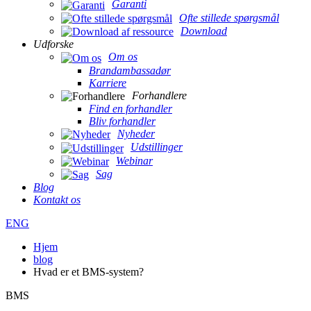
Garanti
Ofte stillede spørgsmål
Download
Udforske
Om os
Brandambassadør
Karriere
Forhandlere
Find en forhandler
Bliv forhandler
Nyheder
Udstillinger
Webinar
Sag
Blog
Kontakt os
ENG
Hjem
blog
Hvad er et BMS-system?
BMS