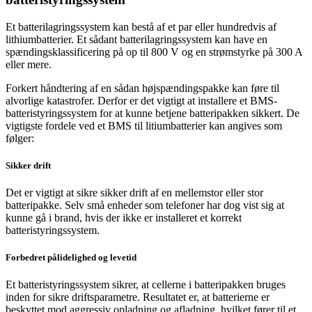
Et batterilagringssystem kan bestå af et par eller hundredvis af
lithiumbatterier. Et sådant batterilagringssystem kan have en
spændingsklassificering på op til 800 V og en strømstyrke på 300 A
eller mere.
Forkert håndtering af en sådan højspændingspakke kan føre til
alvorlige katastrofer. Derfor er det vigtigt at installere et BMS-
batteristyringssystem for at kunne betjene batteripakken sikkert. De
vigtigste fordele ved et BMS til litiumbatterier kan angives som
følger:
Sikker drift
Det er vigtigt at sikre sikker drift af en mellemstor eller stor
batteripakke. Selv små enheder som telefoner har dog vist sig at
kunne gå i brand, hvis der ikke er installeret et korrekt
batteristyringssystem.
Forbedret pålidelighed og levetid
Et batteristyringssystem sikrer, at cellerne i batteripakken bruges
inden for sikre driftsparametre. Resultatet er, at batterierne er
beskyttet mod aggressiv opladning og afladning, hvilket fører til et