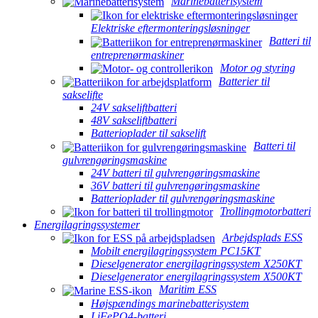
Marinebatterisystem
Elektriske eftermonteringsløsninger
Batteri til
entreprenørmaskiner
Motor og styring
Batterier til
sakselifte
24V sakseliftbatteri
48V sakseliftbatteri
Batterioplader til sakselift
Batteri til
gulvrengøringsmaskine
24V batteri til gulvrengøringsmaskine
36V batteri til gulvrengøringsmaskine
Batterioplader til gulvrengøringsmaskine
Trollingmotorbatteri
Energilagringssystemer
Arbejdsplads ESS
Mobilt energilagringssystem PC15KT
Dieselgenerator energilagringssystem X250KT
Dieselgenerator energilagringssystem X500KT
Maritim ESS
Højspændings marinebatterisystem
LiFePO4-batteri