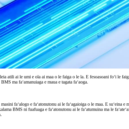
a atili ai le umi e ola ai maa o le faiga o le la. E fesoasoani foʻi le f
 o le BMS ma faʻamanuiaga e maua e tagata faʻaoga.
ini faʻalogo e faʻatonutonu ai le faʻagaioiga o le maa. E suʻeina e masi
alama BMS ni fuafuaga e faʻatonutonu ai le faʻatumuina ma le faʻateʻaina 
.