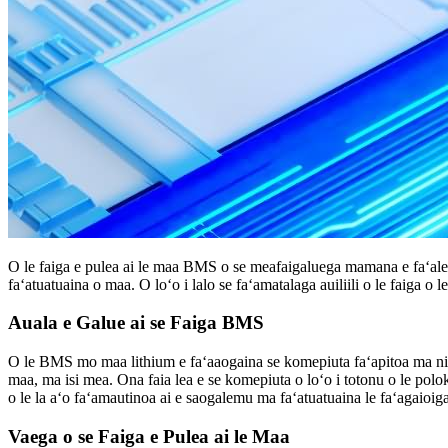
O le faiga e pulea ai le maa BMS o se meafaigaluega mamana e faʻalelei
faʻatuatuaina o maa. O loʻo i lalo se faʻamatalaga auiliili o le faiga
Auala e Galue ai se Faiga BMS
O le BMS mo maa lithium e faʻaaogaina se komepiuta faʻapitoa ma ni mas
maa, ma isi mea. Ona faia lea e se komepiuta o loʻo i totonu o le polok
o le la aʻo faʻamautinoa ai e saogalemu ma faʻatuatuaina le faʻagaioiga
Vaega o se Faiga e Pulea ai le Maa