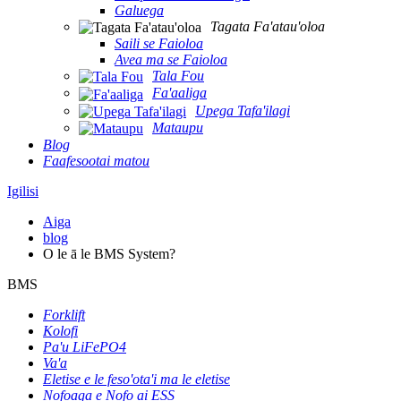
Galuega
Tagata Fa'atau'oloa
Saili se Faioloa
Avea ma se Faioloa
Tala Fou
Fa'aaliga
Upega Tafa'ilagi
Mataupu
Blog
Faafesootai matou
Igilisi
Aiga
blog
O le ā le BMS System?
BMS
Forklift
Kolofi
Pa'u LiFePO4
Va'a
Eletise e le feso'ota'i ma le eletise
Nofoaga e Nofo ai ESS