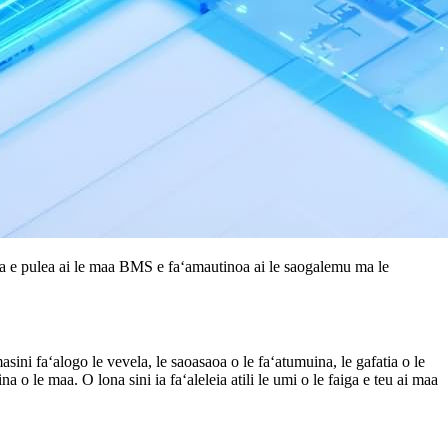
aiga e pulea ai le maa BMS e faʻamautinoa ai le saogalemu ma le
ni faʻalogo le vevela, le saoasaoa o le faʻatumuina, le gafatia o le
o le maa. O lona sini ia faʻaleleia atili le umi o le faiga e teu ai maa