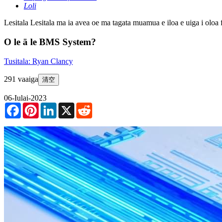
Loli
Lesitala
Lesitala ma ia avea oe ma tagata muamua e iloa e uiga i oloa 
O le ā le BMS System?
Tusitala: Ryan Clancy
291 vaaiga
清空
06-Iulai-2023
Facebook
Pinterest
LinkedIn
X
Reddit