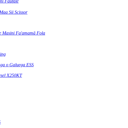
ni Faufale
Maa Sii Scissor
e Masini Fa'amamā Fola
ling
ga o Galuega ESS
iesel X250KT
S