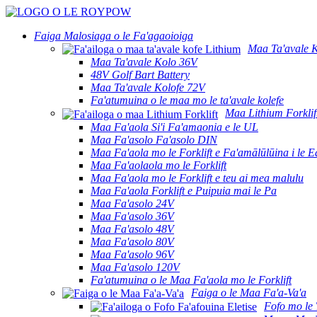
Faiga Malosiaga o le Fa'agaoioiga
Maa Ta'avale K
Maa Ta'avale Kolo 36V
48V Golf Bart Battery
Maa Ta'avale Kolofe 72V
Fa'atumuina o le maa mo le ta'avale kolefe
Maa Lithium Forklif
Maa Fa'aola Si'i Fa'amaonia e le UL
Maa Fa'asolo Fa'asolo DIN
Maa Fa'aola mo le Forklift e Fa'amālūlūina i le E
Maa Fa'aolaola mo le Forklift
Maa Fa'aola mo le Forklift e teu ai mea malulu
Maa Fa'aola Forklift e Puipuia mai le Pa
Maa Fa'asolo 24V
Maa Fa'asolo 36V
Maa Fa'asolo 48V
Maa Fa'asolo 80V
Maa Fa'asolo 96V
Maa Fa'asolo 120V
Fa'atumuina o le Maa Fa'aola mo le Forklift
Faiga o le Maa Fa'a-Va'a
Fofo mo le T