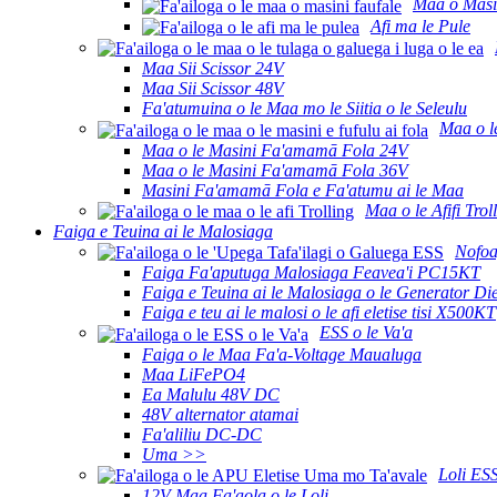
Maa o Masi
Afi ma le Pule
Maa Sii Scissor 24V
Maa Sii Scissor 48V
Fa'atumuina o le Maa mo le Siitia o le Seleulu
Maa o l
Maa o le Masini Fa'amamā Fola 24V
Maa o le Masini Fa'amamā Fola 36V
Masini Fa'amamā Fola e Fa'atumu ai le Maa
Maa o le Afifi Trol
Faiga e Teuina ai le Malosiaga
Nofoa
Faiga Fa'aputuga Malosiaga Feavea'i PC15KT
Faiga e Teuina ai le Malosiaga o le Generator D
Faiga e teu ai le malosi o le afi eletise tisi X500KT
ESS o le Va'a
Faiga o le Maa Fa'a-Voltage Maualuga
Maa LiFePO4
Ea Malulu 48V DC
48V alternator atamai
Fa'aliliu DC-DC
Uma >>
Loli ES
12V Maa Fa'aola o le Loli