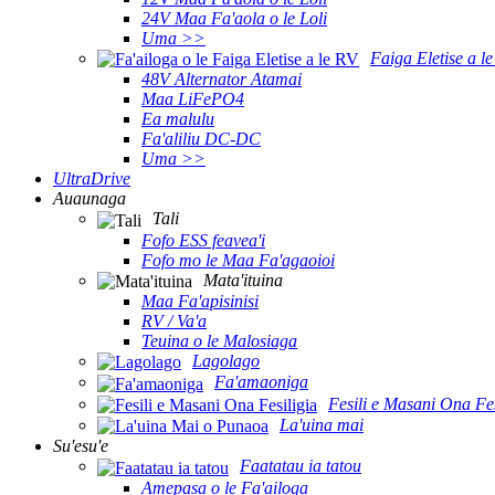
24V Maa Fa'aola o le Loli
Uma >>
Faiga Eletise a l
48V Alternator Atamai
Maa LiFePO4
Ea malulu
Fa'aliliu DC-DC
Uma >>
UltraDrive
Auaunaga
Tali
Fofo ESS feavea'i
Fofo mo le Maa Fa'agaoioi
Mata'ituina
Maa Fa'apisinisi
RV / Va'a
Teuina o le Malosiaga
Lagolago
Fa'amaoniga
Fesili e Masani Ona Fes
La'uina mai
Su'esu'e
Faatatau ia tatou
Amepasa o le Fa'ailoga