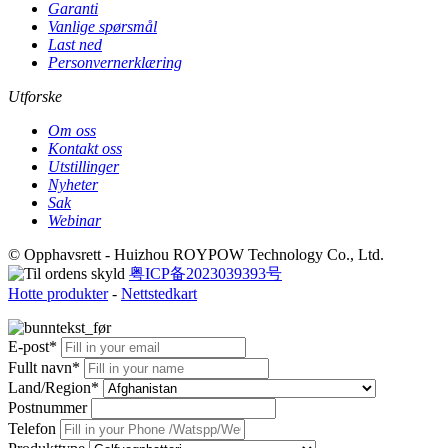
Garanti
Vanlige spørsmål
Last ned
Personvernerklæring
Utforske
Om oss
Kontakt oss
Utstillinger
Nyheter
Sak
Webinar
© Opphavsrett - Huizhou ROYPOW Technology Co., Ltd.
粤ICP备2023039393号
Hotte produkter
-
Nettstedkart
E-post*
Fullt navn*
Land/Region*
Postnummer
Telefon