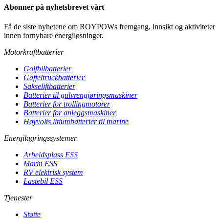
Abonner på nyhetsbrevet vårt
Få de siste nyhetene om ROYPOWs fremgang, innsikt og aktiviteter
innen fornybare energiløsninger.
Motorkraftbatterier
Golfbilbatterier
Gaffeltruckbatterier
Sakseliftbatterier
Batterier til gulvrengjøringsmaskiner
Batterier for trollingmotorer
Batterier for anleggsmaskiner
Høyvolts litiumbatterier til marine
Energilagringssystemer
Arbeidsplass ESS
Marin ESS
RV elektrisk system
Lastebil ESS
Tjenester
Støtte