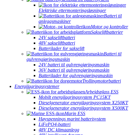
Elektriske ettermonteringsløsninger
Batteri til
anleggsmaskiner
Motor og kontroller
Sakseliftbatterier
24V sakseliftbatteri
48V sakseliftbatteri
Batterilader for sakselift
Batteri til
gulvrengjøringsmaskin
24V batteri til gulvrengjøringsmaskin
36V batteri til gulvrengjøringsmaskin
Batterilader for gulvrengjøringsmaskin
Trollingmotorbatteri
Energilagringssystemer
Arbeidsplass ESS
Mobilt energilagringssystem PC15KT
Dieselgenerator energilagringssystem X250KT
Dieselgenerator energilagringssystem X500KT
Marin ESS
Høyspennings marint batterisystem
LiFePO4-batteri
48V DC klimaanlegg