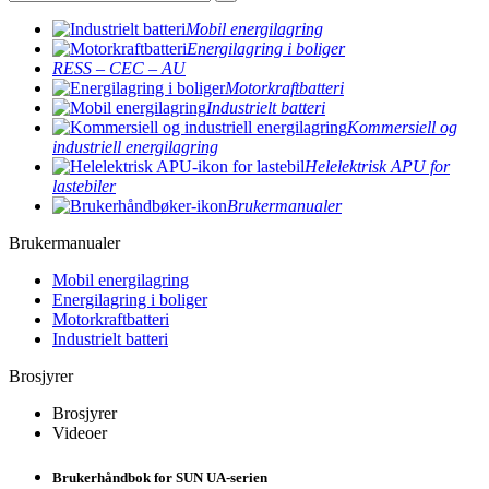
Mobil energilagring
Energilagring i boliger
RESS – CEC – AU
Motorkraftbatteri
Industrielt batteri
Kommersiell og
industriell energilagring
Helelektrisk APU for
lastebiler
Brukermanualer
Brukermanualer
Mobil energilagring
Energilagring i boliger
Motorkraftbatteri
Industrielt batteri
Brosjyrer
Brosjyrer
Videoer
Brukerhåndbok for SUN UA-serien