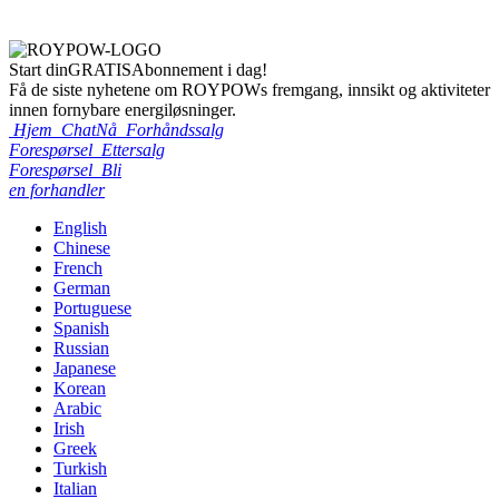
Start din
GRATIS
Abonnement i dag!
Få de siste nyhetene om ROYPOWs fremgang, innsikt og aktiviteter
innen fornybare energiløsninger.
Hjem
ChatNå
Forhåndssalg
Forespørsel
Ettersalg
Forespørsel
Bli
en forhandler
English
Chinese
French
German
Portuguese
Spanish
Russian
Japanese
Korean
Arabic
Irish
Greek
Turkish
Italian