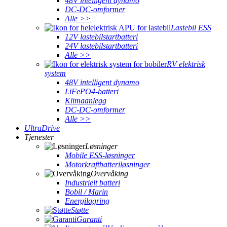
48V intelligent dynamo
DC-DC-omformer
Alle >>
Lastebil ESS
12V lastebilstartbatteri
24V lastebilstartbatteri
Alle >>
RV elektrisk
system
48V intelligent dynamo
LiFePO4-batteri
Klimaanlegg
DC-DC-omformer
Alle >>
UltraDrive
Tjenester
Løsninger
Mobile ESS-løsninger
Motorkraftbatteriløsninger
Overvåking
Industrielt batteri
Bobil / Marin
Energilagring
Støtte
Garanti