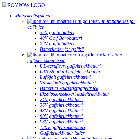
Motorkraftsystemer
Litiumbatterier for
golfbiler
36V golfbilbatteri
48V Golf Bart-batteri
72V golfbilbatteri
Batterilader for golfbil
Litium
gaffeltruckbatterier
UL-sertifisert gaffeltruckbatteri
DIN-standard gaffeltruckbatteri
Luftkjølt gaffeltruckbatteri
Væskekjølt gaffeltruckbatteri
Batteri til kaldlagergaffeltruck
Eksplosjonssikkert gaffeltruckbatteri
24V gaffeltruckbatteri
36V gaffeltruckbatteri
48V gaffeltruckbatteri
80V gaffeltruckbatteri
96V gaffeltruckbatteri
120V gaffeltruckbatteri
Gaffeltruckbatterilader
Marint batterisystem