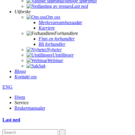
Vanlige spørsmål
Last ned
Utforske
Om oss
Merkevareambassadør
Karriere
Forhandlere
Finn en forhandler
Bli forhandler
Nyheter
Utstillinger
Webinar
Sak
Blogg
Kontakt oss
ENG
Hjem
Service
Brukermanualer
Last ned