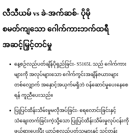
လီသီယမ် vs ခဲ-အက်ဆစ်- ပိုမို
စမတ်ကျသော ဂေါက်ကားဘက်ထရီ
အဆင့်မြှင့်တင်မှု
နေ့စဉ်လည်ပတ်ချိန်ပိုရှည်ခြင်း- S5165L သည် ဂေါက်ကား
များကို အလုပ်များသော ဂေါက်ကွင်းအချိန်ဇယားများ
တစ်လျှောက် အနှောင့်အယှက်မရှိဘဲ ဝန်ဆောင်မှုပေးနေစေ
ရန် ကူညီပေးသည်။
ပြုပြင်ထိန်းသိမ်းမှုမလိုအပ်ခြင်း- ရေလောင်းခြင်းနှင့်
သံချေးတက်ခြင်းကဲ့သို့သော ပြုပြင်ထိန်းသိမ်းမှုလုပ်ငန်းကို
ဖယ်ရှားပေးပြီး ယာဉ်စုလည်ပတ်သူများနှင့် သင်တန်း