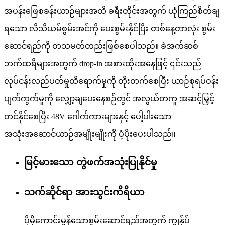
အပန်းဖြေစခန်းယာဉ်များအထိ ခရီးတိုင်းအတွက် ယုံကြည်စိတ်ချ
ရသော လီသီယမ်စွမ်းအင်ကို ပေးစွမ်းနိုင်ပြီး တစ်နေ့တာလုံး စွမ်း
ဆောင်ရည်ကို တသမတ်တည်းဖြစ်စေပါသည်။ ခဲအက်ဆစ်
ဘက်ထရီများအတွက် drop-in အစားထိုးအနေဖြင့် ၎င်းသည်
လုပ်ငန်းလည်ပတ်မှုထိရောက်မှုကို တိုးတက်စေပြီး ယာဉ်စုရပ်ဝန်း
ပျက်ကွက်မှုကို လျှော့ချပေးနေစဉ်တွင် အလွယ်တကူ အဆင့်မြှင့်
တင်နိုင်စေပြီး 48V ဂေါက်ကားများနှင့် ပေါ့ပါးသော
အသုံးအဆောင်ယာဉ်အမျိုးမျိုးကို ပံ့ပိုးပေးပါသည်။
မြင့်မားသော တွဲဖက်အသုံးပြုနိုင်မှု
သက်ဆိုင်ရာ အားသွင်းကိရိယာ
ပိုမိုကောင်းမွန်သောစွမ်းဆောင်ရည်အတွက် ကျွန်ုပ်