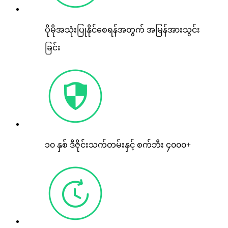
ပိုမိုအသုံးပြုနိုင်စေရန်အတွက် အမြန်အားသွင်း
ခြင်း
၁၀ နှစ် ဒီဇိုင်းသက်တမ်းနှင့် စက်ဘီး ၄၀၀၀+