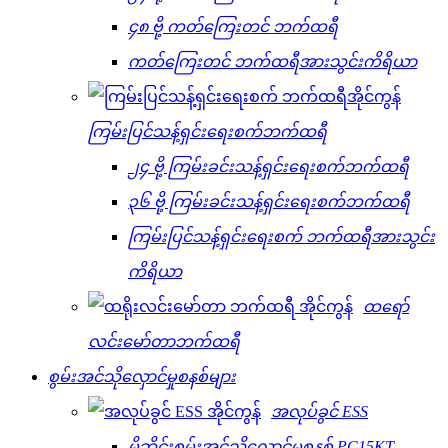
၄၈ ဗို့ ကတ်ကြေးတင် ဘက်ထရီ
ကတ်ကြေးတင် ဘက်ထရီအားသွင်းကိရိယာ
ကြမ်းပြင်သန့်ရှင်းရေးစက်ဘက်ထရီ
၂၄ ဗို့ ကြမ်းခင်းသန့်ရှင်းရေးစက်ဘက်ထရီ
၃၆ ဗို့ ကြမ်းခင်းသန့်ရှင်းရေးစက်ဘက်ထရီ
ကြမ်းပြင်သန့်ရှင်းရေးစက် ဘက်ထရီအားသွင်း
ကိရိယာ
ထရော်
လင်းမော်တာဘက်ထရီ
စွမ်းအင်သိုလှောင်မှုစနစ်များ
အလုပ်ခွင် ESS
မိုဘိုင်းစွမ်းအင်သိုလှောင်မှုစနစ် PC15KT