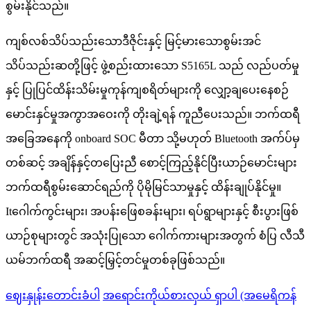
စွမ်းနိုင်သည်။
ကျစ်လစ်သိပ်သည်းသောဒီဇိုင်းနှင့် မြင့်မားသောစွမ်းအင်
သိပ်သည်းဆတို့ဖြင့် ဖွဲ့စည်းထားသော S5165L သည် လည်ပတ်မှု
နှင့် ပြုပြင်ထိန်းသိမ်းမှုကုန်ကျစရိတ်များကို လျှော့ချပေးနေစဉ်
မောင်းနှင်မှုအကွာအဝေးကို တိုးချဲ့ရန် ကူညီပေးသည်။ ဘက်ထရီ
အခြေအနေကို onboard SOC မီတာ သို့မဟုတ် Bluetooth အက်ပ်မှ
တစ်ဆင့် အချိန်နှင့်တပြေးညီ စောင့်ကြည့်နိုင်ပြီး
ယာဉ်မောင်းများ
ဘက်ထရီစွမ်းဆောင်ရည်ကို ပိုမိုမြင်သာမှုနှင့် ထိန်းချုပ်နိုင်မှု။
It
ဂေါက်ကွင်းများ၊ အပန်းဖြေစခန်းများ၊ ရပ်ရွာများနှင့် စီးပွားဖြစ်
ယာဉ်စုများတွင် အသုံးပြုသော ဂေါက်ကားများအတွက် စံပြ လီသီ
ယမ်ဘက်ထရီ အဆင့်မြှင့်တင်မှုတစ်ခုဖြစ်သည်။
ဈေးနှုန်းတောင်းခံပါ
အရောင်းကိုယ်စားလှယ် ရှာပါ (အမေရိကန်