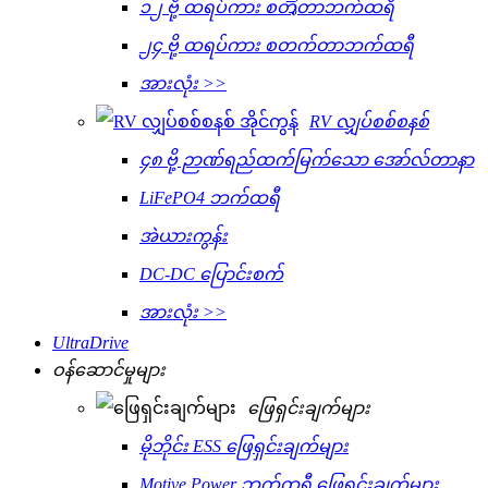
၁၂ ဗို့ ထရပ်ကား စတೈတာဘက်ထရီ
၂၄ ဗို့ ထရပ်ကား စတက်တာဘက်ထရီ
အားလုံး >>
RV လျှပ်စစ်စနစ်
၄၈ ဗို့ ဉာဏ်ရည်ထက်မြက်သော အော်လ်တာနာ
LiFePO4 ဘက်ထရီ
အဲယားကွန်း
DC-DC ပြောင်းစက်
အားလုံး >>
UltraDrive
ဝန်ဆောင်မှုများ
ဖြေရှင်းချက်များ
မိုဘိုင်း ESS ဖြေရှင်းချက်များ
Motive Power ဘက်ထရီ ဖြေရှင်းချက်များ