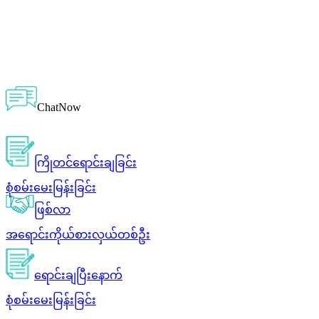
ChatNow
ကြိုတင်ရောင်းချခြင်း
စုံစမ်းမေးမြန်းခြင်း
ဖြစ်လာ
အရောင်းကိုယ်စားလှယ်တစ်ဦး
ရောင်းချပြီးနောက်
စုံစမ်းမေးမြန်းခြင်း