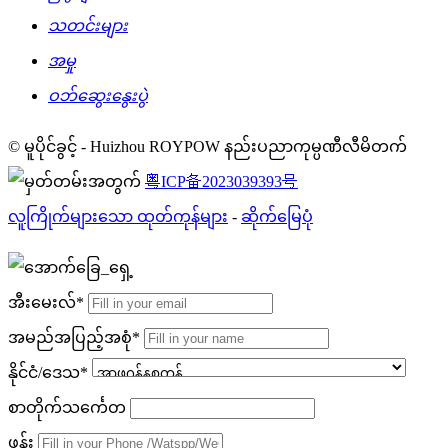
သတင်းများ
အမှု
ဝဘ်ဆွေးနွေးပွဲ
© မူပိုင်ခွင့် - Huizhou ROYPOW နည်းပညာကုမ္ပဏီလီမိတက်
粤ICP备2023039393号
လူကြိုက်များသော ထုတ်ကုန်များ
-
ဆိုက်မြေပုံ
အီးမေးလ်*
အမည်အပြည့်အစုံ*
နိုင်ငံ/ဒေသ*
စာတိုက်သင်္ကေတ
ဖုန်း