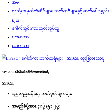
အိမ်
လှည်းအမှတ်တံဆိပ်များ၊ ဘက်ထရီများနှင့် ဆက်စပ်ပစ္စည်း
များ
ဂေါက်ကွင်းကားထုတ်လုပ်သူ
ယာမာဟာ
ယာမာဟာ
48V 65Ah လီသီယမ်ဂေါက်ကားဘက်ထရီ
S5165L
နည်းပညာဆိုင်ရာ သတ်မှတ်ချက်များ
အမည်ခံဗို့အား:
၄၈ဗို့ (၅၁.၂ဗို့)