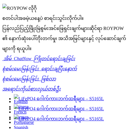
စတင်ပါ
အခမဲ့
ယနေ့ပဲ စာရင်းသွင်းလိုက်ပါ။
ပြန်လည်ပြည့်ဖြိုးမြဲစွမ်းအင်ဖြေရှင်းချက်များဆိုင်ရာ ROYPOW
၏ နောက်ဆုံးပေါ်တိုးတက်မှု၊ အသိအမြင်များနှင့် လုပ်ဆောင်ချက်
များကို ရယူပါ။
အိမ်
ChatNow
ကြိုတင်ရောင်းချခြင်း
စုံစမ်းမေးမြန်းခြင်း
ရောင်းချပြီးနောက်
စုံစမ်းမေးမြန်းခြင်း
ဖြစ်လာ
အရောင်းကိုယ်စားလှယ်တစ်ဦး
English
Chinese
French
German
Portuguese
Spanish