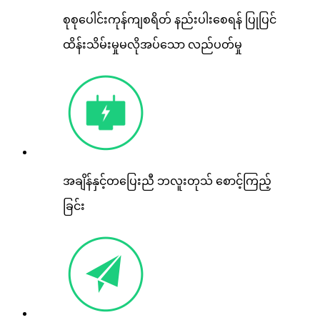
စုစုပေါင်းကုန်ကျစရိတ် နည်းပါးစေရန် ပြုပြင်
ထိန်းသိမ်းမှုမလိုအပ်သော လည်ပတ်မှု
အချိန်နှင့်တပြေးညီ ဘလူးတုသ် စောင့်ကြည့်
ခြင်း