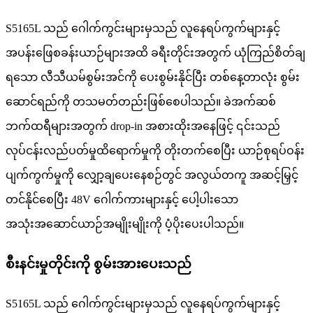
S5165L သည် ဂေါက်ကွင်းများမှသည် လူနေရပ်ကွက်များနှင့်
အပန်းဖြေစခန်းယာဉ်များအထိ ခရီးတိုင်းအတွက် ယုံကြည်စိတ်ချ
ရသော လီသီယမ်စွမ်းအင်ကို ပေးစွမ်းနိုင်ပြီး တစ်နေ့တာလုံး စွမ်း
ဆောင်ရည်ကို တသမတ်တည်းဖြစ်စေပါသည်။ ခဲအက်ဆစ်
ဘက်ထရီများအတွက် drop-in အစားထိုးအနေဖြင့် ၎င်းသည်
လုပ်ငန်းလည်ပတ်မှုထိရောက်မှုကို တိုးတက်စေပြီး ယာဉ်စုရပ်ဝန်း
ပျက်ကွက်မှုကို လျှော့ချပေးနေစဉ်တွင် အလွယ်တကူ အဆင့်မြှင့်
တင်နိုင်စေပြီး 48V ဂေါက်ကားများနှင့် ပေါ့ပါးသော
အသုံးအဆောင်ယာဉ်အမျိုးမျိုးကို ပံ့ပိုးပေးပါသည်။
စီးနင်းမှုတိုင်းကို စွမ်းအားပေးသည်
S5165L သည် ဂေါက်ကွင်းများမှသည် လူနေရပ်ကွက်များနှင့်