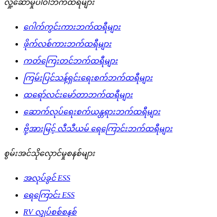
လှုံ့ဆော်မှုပါဝါဘက်ထရီများ
ဂေါက်ကွင်းကားဘက်ထရီများ
ဖိုက်လစ်ကားဘက်ထရီများ
ကတ်ကြေးတင်ဘက်ထရီများ
ကြမ်းပြင်သန့်ရှင်းရေးစက်ဘက်ထရီများ
ထရော်လင်းမော်တာဘက်ထရီများ
ဆောက်လုပ်ရေးစက်ယန္တရားဘက်ထရီများ
ဗို့အားမြင့် လီသီယမ် ရေကြောင်းဘက်ထရီများ
စွမ်းအင်သိုလှောင်မှုစနစ်များ
အလုပ်ခွင် ESS
ရေကြောင်း ESS
RV လျှပ်စစ်စနစ်