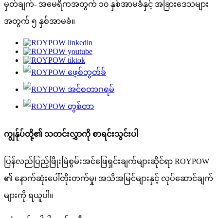
မှတ်ချက်- အမေရိကအတွက် ၁၀ နှစ်အာမခံနှင့် အခြားဒေသများ
အတွက် ၅ နှစ်အာမခံ။
ကျွန်ုပ်တို့၏ သတင်းလွှာကို စာရင်းသွင်းပါ
ပြန်လည်ပြည့်ဖြိုးမြဲစွမ်းအင်ဖြေရှင်းချက်များဆိုင်ရာ ROYPOW
၏ နောက်ဆုံးပေါ်တိုးတက်မှု၊ အသိအမြင်များနှင့် လုပ်ဆောင်ချက်
များကို ရယူပါ။