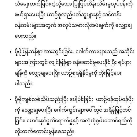
သံချေးတက်ခြင်းကဲ့သို့သော ပြုပြင်ထိန်းသိမ်းမှုလုပ်ငန်းကို
ဖယ်ရှားပေးပြီး ယာဉ်စုလည်ပတ်သူများနှင့် သင်တန်း
ဝန်ထမ်းများအတွက် အလုပ်သမားလိုအပ်ချက်ကို လျှော့ချ
ပေးသည်။
ပိုမိုမြန်ဆန်စွာ အားသွင်းခြင်း- ဂေါက်ကားများသည် အဆိုင်း
များအကြားတွင် လျင်မြန်စွာ ဝန်ဆောင်မှုပေးနိုင်ပြီး ရပ်နား
ချိန်ကို လျှော့ချပေးပြီး ယာဉ်စုရရှိနိုင်မှုကို တိုးမြှင့်ပေး
ပါသည်။
ပိုမိုကျစ်လစ်သိပ်သည်းပြီး ပေါ့ပါးခြင်း- ယာဉ်ဝန်ထုပ်ဝန်ပိုး
ကို လျှော့ချပေးပြီး ဂေါက်ကွင်းများပေါ်တွင် အရှိန်မြှင့်တင်
ခြင်း၊ မောင်းနှင်မှုထိရောက်မှုနှင့် အလုံးစုံစွမ်းဆောင်ရည်ကို
တိုးတက်ကောင်းမွန်စေသည်။