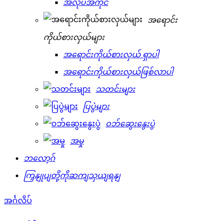
အလုပ်အကိုင်
အရောင်း
ကိုယ်စားလှယ်များ
အရောင်းကိုယ်စားလှယ် ရှာပါ
အရောင်းကိုယ်စားလှယ်ဖြစ်လာပါ
သတင်းများ
ပြပွဲများ
ဝဘ်ဆွေးနွေးပွဲ
အမှု
ဘလော့ဂ်
ကြှနျုပျတို့ကိုဆကျသှယျရနျ
အင်္ဂလိပ်