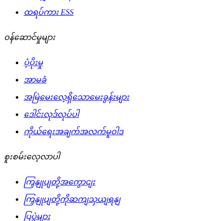
ထရပ်ကား ESS
ဝန်ဆောင်မှုများ
ပံ့ပိုးမှု
အာမခံ
အမြဲမေးလေ့ရှိသောမေးခွန်းများ
ဒေါင်းလုဒ်လုပ်ပါ
ကိုယ်ရေးအချက်အလက်မူဝါဒ
စူးစမ်းလေ့လာပါ
ကြှနျုပျတို့အကွောငျး
ကြှနျုပျတို့ကိုဆကျသှယျရနျ
ပြပွဲများ