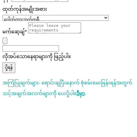
ထုတ်ကုန်အမျိုးအစား
မက်ဆေ့ချ်*
လိုအပ်သောနေရာများကို ဖြည့်ပါ။
ပို့ရန်
အကြံပြုချက်များ- ရောင်းချပြီးနောက် စုံစမ်းမေးမြန်းရန်အတွက်
သင့်အချက်အလက်များကို ပေးပို့ပါ။
ဒီမှာ
.