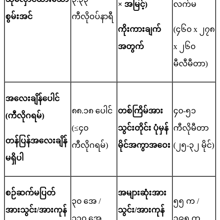
× အမြင့်)
လက်မ
စွမ်းအင်
ကီလိုဝပ်နာရီ
ကိုးကားချက်
(၄၆၀ x ၂၇၈
အတွက်
x ၂၆၀
မီလီမီတာ)
အလေးချိန်
ပေါင်
၈၈.၁၈ ပေါင်
တစ်ကြိမ်အား
၄၀-၅၁
(ကီလိုဂရမ်)
(≤၄၀
သွင်းတိုင်း ပုံမှန်
ကီလိုမီတာ
တန်ပြန်အလေးချိန်
ကီလိုဂရမ်)
မိုင်အကွာအဝေး
(၂၅-၃၂ မိုင်)
မရှိပါ
စဉ်ဆက်မပြတ်
အများဆုံးအား
၃၀ အေ /
၅၅ က /
အားသွင်း/အားကုန်
သွင်း/အားကုန်
၁၃၀ အေ
၁၉၅ က