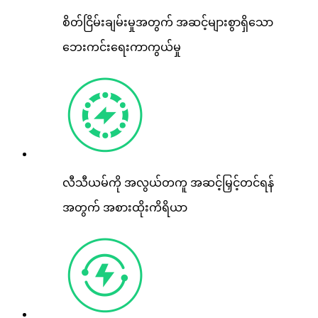
စိတ်ငြိမ်းချမ်းမှုအတွက် အဆင့်များစွာရှိသော
ဘေးကင်းရေးကာကွယ်မှု
လီသီယမ်ကို အလွယ်တကူ အဆင့်မြှင့်တင်ရန်
အတွက် အစားထိုးကိရိယာ