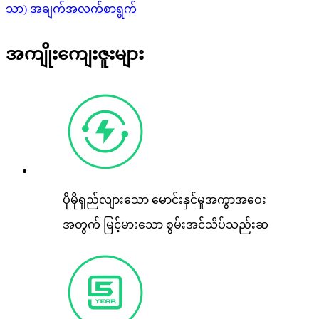
သာ)
အချက်အလက်စာရွက်
အကျိုးကျေးဇူးများ
ပိုမိုရှည်လျားသော မောင်းနှင်မှုအကွာအဝေး
အတွက် မြင့်မားသော စွမ်းအင်သိပ်သည်းဆ