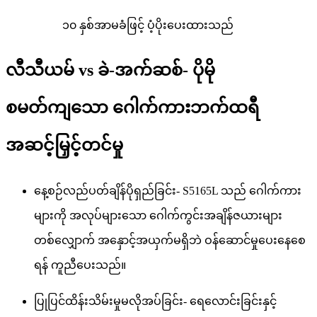
၁၀ နှစ်အာမခံဖြင့် ပံ့ပိုးပေးထားသည်
လီသီယမ် vs ခဲ-အက်ဆစ်- ပိုမို
စမတ်ကျသော ဂေါက်ကားဘက်ထရီ
အဆင့်မြှင့်တင်မှု
နေ့စဉ်လည်ပတ်ချိန်ပိုရှည်ခြင်း- S5165L သည် ဂေါက်ကား
များကို အလုပ်များသော ဂေါက်ကွင်းအချိန်ဇယားများ
တစ်လျှောက် အနှောင့်အယှက်မရှိဘဲ ဝန်ဆောင်မှုပေးနေစေ
ရန် ကူညီပေးသည်။
ပြုပြင်ထိန်းသိမ်းမှုမလိုအပ်ခြင်း- ရေလောင်းခြင်းနှင့်