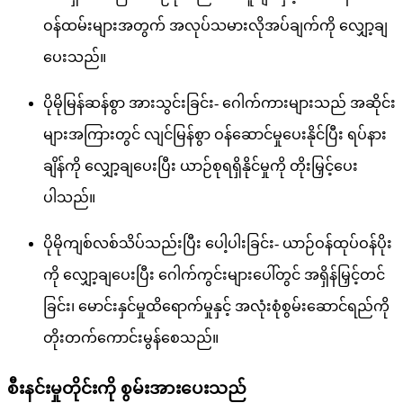
ဝန်ထမ်းများအတွက် အလုပ်သမားလိုအပ်ချက်ကို လျှော့ချ
ပေးသည်။
ပိုမိုမြန်ဆန်စွာ အားသွင်းခြင်း- ဂေါက်ကားများသည် အဆိုင်း
များအကြားတွင် လျင်မြန်စွာ ဝန်ဆောင်မှုပေးနိုင်ပြီး ရပ်နား
ချိန်ကို လျှော့ချပေးပြီး ယာဉ်စုရရှိနိုင်မှုကို တိုးမြှင့်ပေး
ပါသည်။
ပိုမိုကျစ်လစ်သိပ်သည်းပြီး ပေါ့ပါးခြင်း- ယာဉ်ဝန်ထုပ်ဝန်ပိုး
ကို လျှော့ချပေးပြီး ဂေါက်ကွင်းများပေါ်တွင် အရှိန်မြှင့်တင်
ခြင်း၊ မောင်းနှင်မှုထိရောက်မှုနှင့် အလုံးစုံစွမ်းဆောင်ရည်ကို
တိုးတက်ကောင်းမွန်စေသည်။
စီးနင်းမှုတိုင်းကို စွမ်းအားပေးသည်