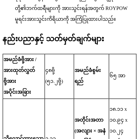
တို့၏ဘက်ထရီများကို အားသွင်းရန်အတွက် ROYPOW
မူရင်းအားသွင်းကိရိယာကို အကြံပြုထားပါသည်။
နည်းပညာနှင့် သတ်မှတ်ချက်များ
အမည်ခံဗို့အား /
အားထုတ်လွှတ်
၄၈ဗို့
အမည်ခံစွမ်း
၆၅ အာ
ဗို့အား
(၅၁.၂ဗို့)
ရည်
အပိုင်းအခြား
၁၈.၁၁ x
အတိုင်းအတာ
၁၀.၉၄ x
(အလျား × အနံ
၁၀.၂၄
သိုလှောင်ထားသော
၃.၃၃