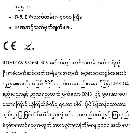
၁၉၅ က
ዑደርትသက်တမ်း:
> ၄၀၀၀ ကြိမ်
IP အဆင့်သတ်မှတ်ချက်:
IP67
ROYPOW S5165L 48V ဂေါက်ကွင်းလစ်သီယမ်ဘက်ထရီကို
ရိုးရာခဲအက်ဆစ်ဘက်ထရီများအတွက် မြင့်မားသောစွမ်းဆောင်
ရည်အစားထိုးအဖြစ် ဒီဇိုင်းထုတ်ထားသည်။ အဆင့်မြင့် LiFePO4
နည်းပညာနှင့် ဉာဏ်ရည်ထက်မြက်သော BMS ဖြင့် စွမ်းအားပေး
သောကြောင့် ယုံကြည်စိတ်ချရသော ပါဝါ၊ ပိုမိုမြန်ဆန်သောအား
သွင်းမှု၊ ပြုပြင်ထိန်းသိမ်းမှုမလိုအပ်သောလည်ပတ်မှုနှင့် ကြာရှည်
ခံစွမ်းဆောင်ရည်အတွက် အားသွင်းမှုအကြိမ်ရေ ၄၀၀၀ အထိ ပေး