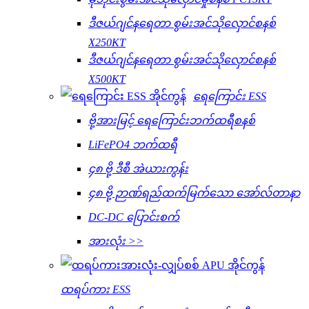
ဒီဇယ်ဂျင်နရေတာ စွမ်းအင်သိုလှောင်စနစ်
X250KT
ဒီဇယ်ဂျင်နရေတာ စွမ်းအင်သိုလှောင်စနစ်
X500KT
ရေကြောင်း ESS
ဗို့အားမြင့် ရေကြောင်းဘက်ထရီစနစ်
LiFePO4 ဘက်ထရီ
၄၈ ဗို့ ဒီစီ အဲယားကွန်း
၄၈ ဗို့ ဉာဏ်ရည်ထက်မြက်သော အော်လ်တာနာ
DC-DC ပြောင်းစက်
အားလုံး >>
ထရပ်ကား ESS