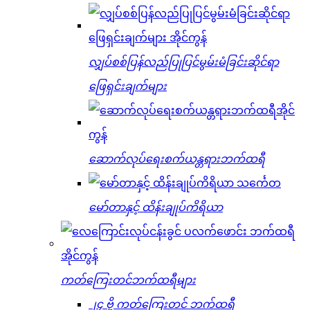
လျှပ်စစ်ပြန်လည်ပြုပြင်မွမ်းမံခြင်းဆိုင်ရာ
ဖြေရှင်းချက်များ
ဆောက်လုပ်ရေးစက်ယန္တရားဘက်ထရီ
မော်တာနှင့် ထိန်းချုပ်ကိရိယာ
ကတ်ကြေးတင်ဘက်ထရီများ
၂၄ ဗို့ ကတ်ကြေးတင် ဘက်ထရီ