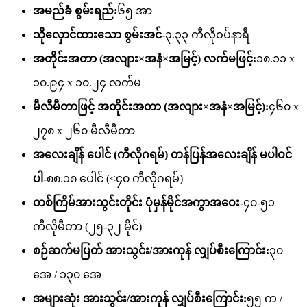
အမည်ခံ စွမ်းရည်:
၆၅ အာ
သိုလှောင်ထားသော စွမ်းအင်-
၃.၃၃ ကီလိုဝပ်နာရီ
အတိုင်းအတာ (အလျား×အနံ×အမြင့်) လက်မဖြင့်:
၁၈.၁၁ x
၁၀.၉၄ x ၁၀.၂၄ လက်မ
မီလီမီတာဖြင့် အတိုင်းအတာ (အလျား×အနံ×အမြင့်):
၄၆၀ x
၂၇၈ x ၂၆၀ မီလီမီတာ
အလေးချိန် ပေါင် (ကီလိုဂရမ်) တန်ပြန်အလေးချိန် မပါဝင်
ပါ-
၈၈.၁၈ ပေါင် (≤၄၀ ကီလိုဂရမ်)
တစ်ကြိမ်အားသွင်းတိုင်း ပုံမှန်မိုင်အကွာအဝေး-
၄၀-၅၁
ကီလိုမီတာ (၂၅-၃၂ မိုင်)
စဉ်ဆက်မပြတ် အားသွင်း/အားကုန် လျှပ်စီးကြောင်း:
၃၀
အေ / ၁၃၀ အေ
အများဆုံး အားသွင်း/အားကုန် လျှပ်စီးကြောင်း:
၅၅ က /