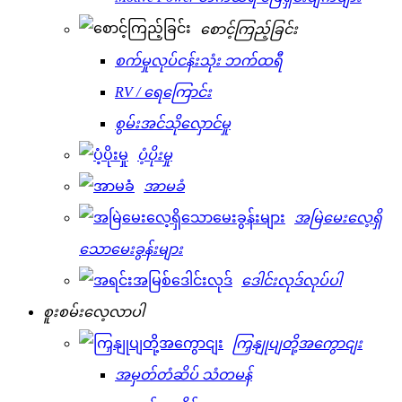
စောင့်ကြည့်ခြင်း
စက်မှုလုပ်ငန်းသုံး ဘက်ထရီ
RV / ရေကြောင်း
စွမ်းအင်သိုလှောင်မှု
ပံ့ပိုးမှု
အာမခံ
အမြဲမေးလေ့ရှိ
သောမေးခွန်းများ
ဒေါင်းလုဒ်လုပ်ပါ
စူးစမ်းလေ့လာပါ
ကြှနျုပျတို့အကွောငျး
အမှတ်တံဆိပ် သံတမန်