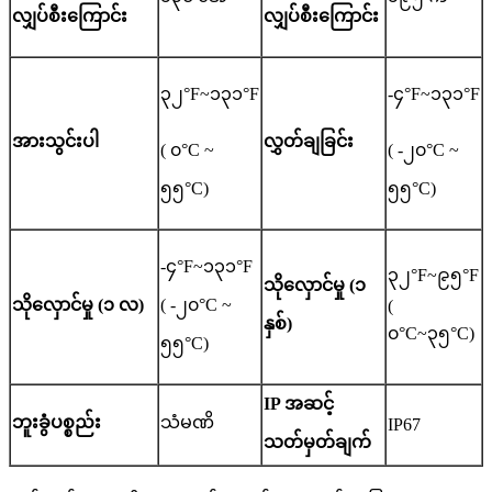
လျှပ်စီးကြောင်း
လျှပ်စီးကြောင်း
၃၂°F~၁၃၁°F
-၄°F~၁၃၁°F
အားသွင်းပါ
လွှတ်ချခြင်း
( ၀°C ~
( -၂၀°C ~
၅၅°C)
၅၅°C)
-၄°F~၁၃၁°F
၃၂°F~၉၅°F
သိုလှောင်မှု (၁
သိုလှောင်မှု (၁ လ)
( -၂၀°C ~
(
နှစ်)
၀°C~၃၅°C)
၅၅°C)
IP အဆင့်
ဘူးခွံပစ္စည်း
သံမဏိ
IP67
သတ်မှတ်ချက်