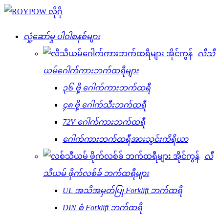
လှုံ့ဆော်မှု ပါဝါစနစ်များ
လီသီ
ယမ်ဂေါက်ကားဘက်ထရီများ
၃၆ ဗို့ ဂေါက်ကားဘက်ထရီ
၄၈ ဗို့ ဂေါက်သီးဘက်ထရီ
72V ဂေါက်ကားဘက်ထရီ
ဂေါက်ကားဘက်ထရီအားသွင်းကိရိယာ
လီ
သီယမ် ဖိုက်လစ်ခ် ဘက်ထရီများ
UL အသိအမှတ်ပြု Forklift ဘက်ထရီ
DIN စံ Forklift ဘက်ထရီ