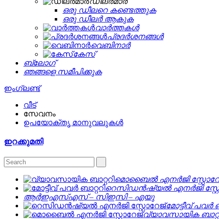
ഡീലർമാർ
ഒരു ഡീലറെ കണ്ടെത്തുക
ഒരു ഡീലർ ആകുക
വാർത്തകൾ
പ്രദർശനങ്ങൾ
വെബിനാർ
കേസ്
ബ്ലോഗ്
ഞങ്ങളെ സമീപിക്കുക
ഇംഗ്ലണ്ട്
വീട്
സേവനം
ഉപയോക്തൃ മാനുവലുകൾ
ഇറക്കുമതി
മൊബൈൽ എനർജി സ്റ്റോറേ
റെസിഡൻഷ്യൽ എനർജി സ്റ്റ
ആർഇഎസ്എസ് – സിഇസി – എയു
മോട്ടീവ് പവർ ബ
വ്യാവസായിക ബാറ്റ