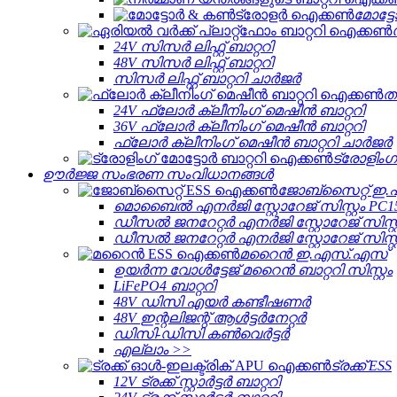
മോട്
24V സിസർ ലിഫ്റ്റ് ബാറ്ററി
48V സിസർ ലിഫ്റ്റ് ബാറ്ററി
സിസർ ലിഫ്റ്റ് ബാറ്ററി ചാർജർ
ത
24V ഫ്ലോർ ക്ലീനിംഗ് മെഷീൻ ബാറ്ററി
36V ഫ്ലോർ ക്ലീനിംഗ് മെഷീൻ ബാറ്ററി
ഫ്ലോർ ക്ലീനിംഗ് മെഷീൻ ബാറ്ററി ചാർജർ
ട്രോളിംഗ്
ഊർജ്ജ സംഭരണ ​​സംവിധാനങ്ങൾ
ജോബ്‌സൈറ്റ് ഇ
മൊബൈൽ എനർജി സ്റ്റോറേജ് സിസ്റ്റം PC1
ഡീസൽ ജനറേറ്റർ എനർജി സ്റ്റോറേജ് സിസ്റ്
ഡീസൽ ജനറേറ്റർ എനർജി സ്റ്റോറേജ് സിസ്റ്
മറൈൻ ഇ.എസ്.എസ്
ഉയർന്ന വോൾട്ടേജ് മറൈൻ ബാറ്ററി സിസ്റ്റം
LiFePO4 ബാറ്ററി
48V ഡിസി എയർ കണ്ടീഷണർ
48V ഇന്റലിജന്റ് ആൾട്ടർനേറ്റർ
ഡിസി-ഡിസി കൺവെർട്ടർ
എല്ലാം >>
ട്രക്ക് ESS
12V ട്രക്ക് സ്റ്റാർട്ടർ ബാറ്ററി