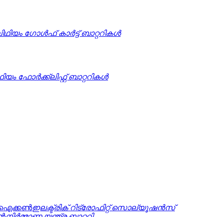
ിഥിയം ഗോൾഫ് കാർട്ട് ബാറ്ററികൾ
ഥിയം ഫോർക്ക്ലിഫ്റ്റ് ബാറ്ററികൾ
ഇലക്ട്രിക് റിട്രോഫിറ്റ് സൊല്യൂഷൻസ്
നിർമ്മാണ യന്ത്ര ബാറ്ററി