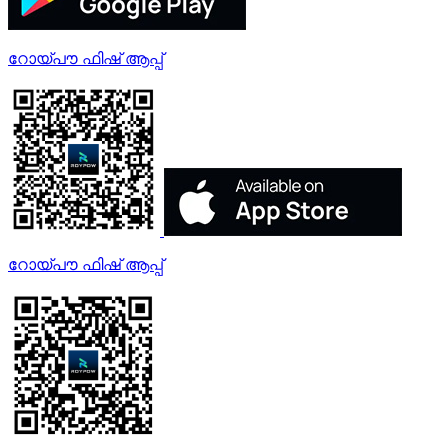
റോയ്‌പൗ ഫിഷ് ആപ്പ്
റോയ്‌പൗ ഫിഷ് ആപ്പ്