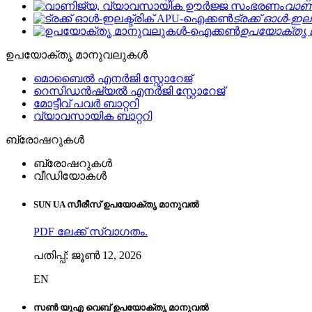
വാണ
ട്രക്ക് ഓൾ-ഇലക
ഉപയോക്തൃ 
ഉപയോക്തൃ മാനുവലുകൾ
മൊബൈൽ എനർജി സ്റ്റോറേജ്
റെസിഡൻഷ്യൽ എനർജി സ്റ്റോറേജ്
മോട്ടീവ് പവർ ബാറ്ററി
വ്യാവസായിക ബാറ്ററി
ബ്രോഷറുകൾ
ബ്രോഷറുകൾ
വീഡിയോകൾ
SUN UA സീരീസ് ഉപയോക്തൃ മാനുവൽ
PDF ലേക്ക് സ്വാഗതം.
പതിപ്പ്: ജൂൺ 12, 2026
EN
സൺ യുഎ വെബ് ഉപയോക്തൃ മാനുവൽ