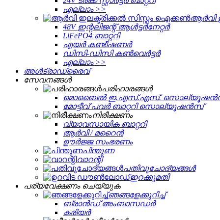
24V ട്രക്ക് സ്റ്റാർട്ടർ ബാറ്ററി
എല്ലാം >>
ആർവി ഇല
48V ഇന്റലിജന്റ് ആൾട്ടർനേറ്റർ
LiFePO4 ബാറ്ററി
എയർ കണ്ടീഷണർ
ഡിസി-ഡിസി കൺവെർട്ടർ
എല്ലാം >>
അൾട്രാഡ്രൈവ്
സേവനങ്ങള്‍
പരിഹാരങ്ങൾ
മൊബൈൽ ഇ.എസ്.എസ്. സൊല്യൂഷൻ
മോട്ടീവ് പവർ ബാറ്ററി സൊല്യൂഷൻസ്
നിരീക്ഷണം
വ്യാവസായിക ബാറ്ററി
ആർവി / മറൈൻ
ഊർജ്ജ സംഭരണം
പിന്തുണ
വാറന്റി
പതിവുചോദ്യങ്ങൾ
ഇറക്കുമതി
പര്യവേക്ഷണം ചെയ്യുക
ഞങ്ങളേക്കുറിച്ച്
ബ്രാൻഡ് അംബാസഡർ
കരിയർ