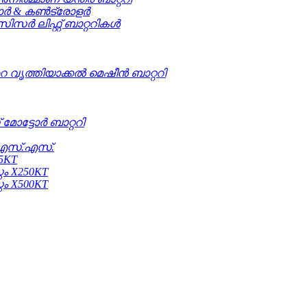
ടോർ & കൺട്രോളർ
സിസർ ലിഫ്റ്റ് ബാറ്ററികൾ
റ വൃത്തിയാക്കൽ മെഷീൻ ബാറ്ററി
 മോട്ടോർ ബാറ്ററി
.എസ്.എസ്.
5KT
റം X250KT
റം X500KT