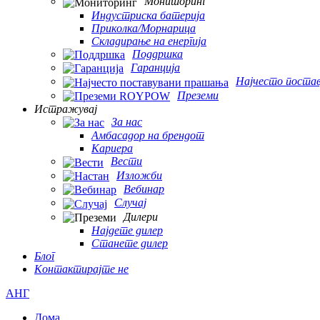
Мониторинг
Индустриска батерија
Приколка/Морнарица
Складирање на енергија
Поддршка
Гаранција
Најчесто поста
Преземи
Истражувај
За нас
Амбасадор на брендот
Кариера
Вести
Изложби
Вебинар
Случај
Дилери
Најдете дилер
Станете дилер
Блог
Контактирајте не
АНГ
Дома