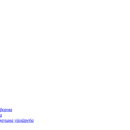
тформа
а
оздушна употреба