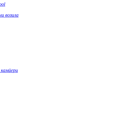
ool
ни возила
 кампери