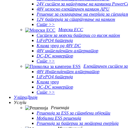
24V систем за напојување на камиони PowerC
48V целосно електричен камион APU
Решение за складирање на енергија за специјал
12V батерија за стартување на камион
Сите >>
Морски ЕСС
Систем за морски батерии со висок напон
LiFePO4 батерија
Клима уред од 48V DC
48V интелигентен алтернатор
DC-DC конвертор
Сите >>
Електричен систем за
48V Интелигентен алтернатор
LiFePO4 батерија
Клима уред
DC-DC конвертор
Сите >>
УлтраДрајв
Услуги
Решенија
Решенија за ESS за станбени објекти
Мобилни ESS решенија
Решенија за батерии за моторна енергија