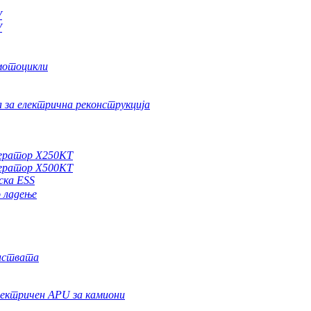
V
V
мотоцикли
 за електрична реконструкција
енератор X250KT
енератор X500KT
ска ESS
о ладење
инствата
лектричен APU за камиони