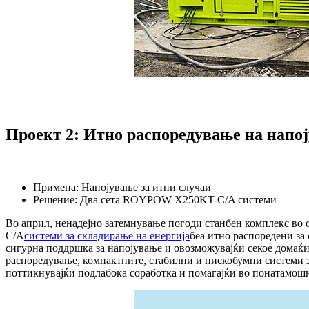
Проект 2: Итно распоредување на напој
Примена: Напојување за итни случаи
Решение: Два сета ROYPOW X250KT-C/A системи
Во април, ненадејно затемнување погоди станбен комплекс во 
C/A
системи за складирање на енергија
беа итно распоредени за
сигурна поддршка за напојување и овозможувајќи секое домаќи
распоредување, компактните, стабилни и нискобумни системи з
поттикнувајќи подлабока соработка и помагајќи во понатамош