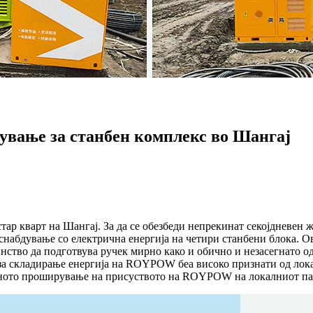
ување за станбен комплекс во Шангај
стар кварт на Шангај. За да се обезбеди непрекинат секојднев
 снабдување со електрична енергија на четири станбени блока. О
нство да подготвува ручек мирно како и обично и незасегнато о
а складирање енергија на ROYPOW беа високо признати од локал
ното проширување на присуството на ROYPOW на локалниот паза