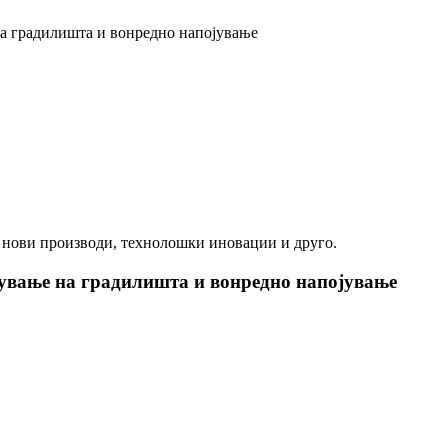
а градилишта и вонредно напојување
за нови производи, технолошки иновации и друго.
ување на градилишта и вонредно напојување