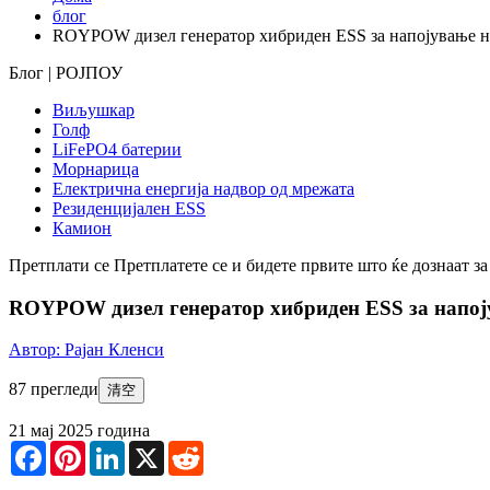
блог
ROYPOW дизел генератор хибриден ESS за напојување н
Блог | РОЈПОУ
Виљушкар
Голф
LiFePO4 батерии
Морнарица
Електрична енергија надвор од мрежата
Резиденцијален ESS
Камион
Претплати се
Претплатете се и бидете првите што ќе дознаат 
ROYPOW дизел генератор хибриден ESS за напој
Автор: Рајан Кленси
87 прегледи
清空
21 мај 2025 година
Facebook
Pinterest
LinkedIn
X
Reddit