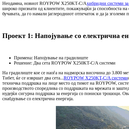
Неодамна, новиот ROYPOW X250KT-C/A
хибридни системи за 
широко признати од клиентите, покажувајќи ја способноста на 
бучавата, да го намали јаглеродниот отпечаток и да ја зголеми
Проект 1: Напојување со електрична ен
Примена: Напојување на градилиште
Решение: Два сета ROYPOW X250KT-C/A системи
На градилиште кое се наоѓа на надморска височина до 3.800 ме
Тибет, ќе се извршат два сета...
ROYPOW X250KT-C/A системи
техничка поддршка на лице место од тимот на ROYPOW, систем
производството споредлива со поддршката на мрежата и заштед
нудејќи сигурна поддршка за енергија со пониски трошоци. Ов
снабдување со електрична енергија.