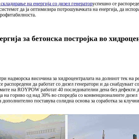
складирање на енергија со дизел генератор
успешно се распореде
системот да ја оптимизира потрошувачката на енергија, да испор
 профитабилноста.
ергија за бетонска постројка во хидроце
три надморска височина за хидроцентралата на долниот тек на р
се распоредени да работат со дизел генератори и да снабдуваат 
ите на ROYPOW работат 40 последователни дена без дефекти ду
а на гориво од над 30% во споредба со конвенционалните дизел 
а дополнително поставува солидна основа за соработка за клучни