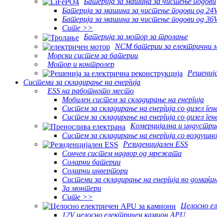
Батерија за машина за чистење подови
Батерија за машина за чистење подови од 24
Батерија за машина за чистење подови од 36
Сите >>
Батерија за мотор за тролање
NCM батерии за електрични 
Морски систем за батерии
Мотор и контролер
Решенија
Системи за складирање на енергија
ESS на работното место
Мобилен систем за складирање на енергија
Систем за складирање на енергија со дизел г
Систем за складирање на енергија со дизел г
Комерцијална и индустри
Систем за складирање на енергија со воздушн
Резиденцијален ESS
Сончев систем надвор од мрежата
Соларни батерии
Соларни инвертори
Системи за складирање на енергија во домаќ
За монтери
Сите >>
Целосно е
12V целосно електричен камион APU