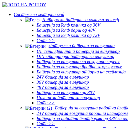
Системи за моторна моќ
Литиумски батерии за колички за голф
Батерија за голф количка од 36V
Батерија за голф барт од 48V
Батерија за голф количка од 72V
Сите >>
Литиумски батерии за виљушкар
UL сертифицирана батерија за виљушкар
DIN стандардна батерија за виљушкар
Батерија за виљушкар со воздушно ладење
Батерија за виљушкар против замрзнување
Батерија за виљушкар отпорна на експлозија
24V батерија за виљушкар
36V батерија за виљушкар
48V батерија за виљушкар
Батерија за виљушкар од 80V
Полнач за батерии за виљушкар
Сите >>
Батерија за воздушна работна пла
24V батерија за воздушна работна платформ
Батерија за работна платформа од 48V за в
Сите >>