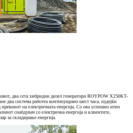
ен живот, два сета хибридни дизел генератори ROYPOW X250KT-
вие два система работеа континуирано шест часа, нудејќи
д прекинот на електричната енергија. Со ова успешно итно
ниот снабдувач со електрична енергија и клиентите,
р за складирање енергија.