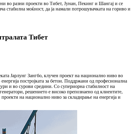
ни во разни проекти во Тибет, Јунан, Пекинг и Шангај и се
ача стабилна моќност, да ја намали потрошувачката на гориво и
нтралата Тибет
еката Јарлунг Зангбо, клучен проект на национално ниво во
со енергија постројката за бетон. Поддржани од професионална
ри и во сурови средини. Со супериорна стабилност на
генератори, решението е високо препознаено од клиентите,
 проекти на национално ниво за складирање на енергија и