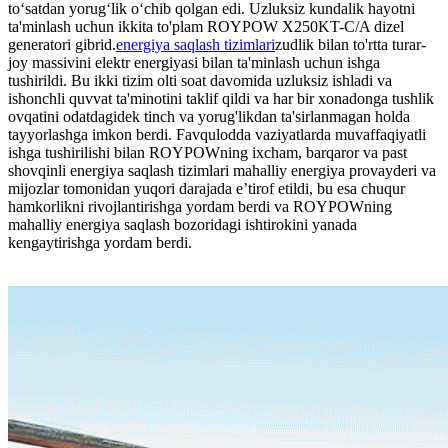
to‘satdan yorug‘lik o‘chib qolgan edi. Uzluksiz kundalik hayotni
ta'minlash uchun ikkita to'plam ROYPOW X250KT-C/A dizel
generatori gibrid.
energiya saqlash tizimlari
zudlik bilan to'rtta turar-
joy massivini elektr energiyasi bilan ta'minlash uchun ishga
tushirildi. Bu ikki tizim olti soat davomida uzluksiz ishladi va
ishonchli quvvat ta'minotini taklif qildi va har bir xonadonga tushlik
ovqatini odatdagidek tinch va yorug'likdan ta'sirlanmagan holda
tayyorlashga imkon berdi. Favqulodda vaziyatlarda muvaffaqiyatli
ishga tushirilishi bilan ROYPOWning ixcham, barqaror va past
shovqinli energiya saqlash tizimlari mahalliy energiya provayderi va
mijozlar tomonidan yuqori darajada e’tirof etildi, bu esa chuqur
hamkorlikni rivojlantirishga yordam berdi va ROYPOWning
mahalliy energiya saqlash bozoridagi ishtirokini yanada
kengaytirishga yordam berdi.