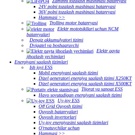
Zaminni tozalash mashinasi batareyasi
24V polni tozalash mashinasi batareyasi
36V polni tozalash mashinasi batareyasi
Hammasi >>
Trolling motor batareyasi
Elektr mototsikllari uchun NCM
batareyalari
Dengiz akkumulyatori tizimi
Dvigatel va boshqaruvchi
Elektr qayta
jihozlash yechimlari
Energiyani saqlash tizimlari
Ish joyi ESS
Mobil energiyani saqlash tizimi
Dizel generatori energiya saqlash tizimi X250KT
Dizel generatori energiya saqlash tizimi X500KT
Tijorat va sanoat ESS
Havo sovutadigan energiyani saqlash tizimi
Uy-joy ESS
Off Grid Quyosh tizimi
Quyosh batareyalari
Quyosh invertorlari
Uy-joy energiyasini saqlash tizimlari
O'rnatuvchilar uchun
Hammasi >>