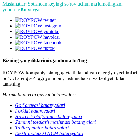
Maslahatlar: Sotishdan keyingi so'rov uchun ma'lumotingizni
yuboring
Bu yerga
.
Bizning yangiliklarimizga obuna bo'ling
ROYPOW kompaniyasining qayta tiklanadigan energiya yechimlari
bo‘yicha eng so‘nggi yutuqlari, tushunchalari va faoliyati bilan
tanishing.
Harakatlanuvchi quvvat batareyalari
Golf aravasi batareyalari
Forklift batareyalari
Havo ish platformasi batareyalari
Zaminni tozalash mashinasi batareyalari
Trolling motor batareyalari
Elektr mototsikl NCM batareyalari