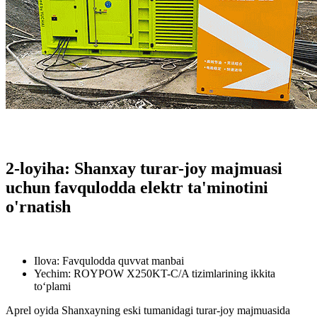
2-loyiha: Shanxay turar-joy majmuasi
uchun favqulodda elektr ta'minotini
o'rnatish
Ilova: Favqulodda quvvat manbai
Yechim: ROYPOW X250KT-C/A tizimlarining ikkita
to‘plami
Aprel oyida Shanxayning eski tumanidagi turar-joy majmuasida