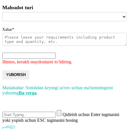
Mahsulot turi
Xabar*
Iltimos, kerakli maydonlarni toʻldiring.
YUBORISH
Maslahatlar: Sotishdan keyingi so'rov uchun ma'lumotingizni
yuboring
Bu yerga
.
Qidirish uchun Enter tugmasini
yoki yopish uchun ESC tugmasini bosing