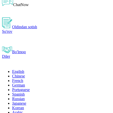
ChatNow
Oldindan sotish
So'rov
Bo'lmoq
Diler
English
Chinese
French
German
Portuguese
Spanish
Russian
Japanese
Korean
Arabic