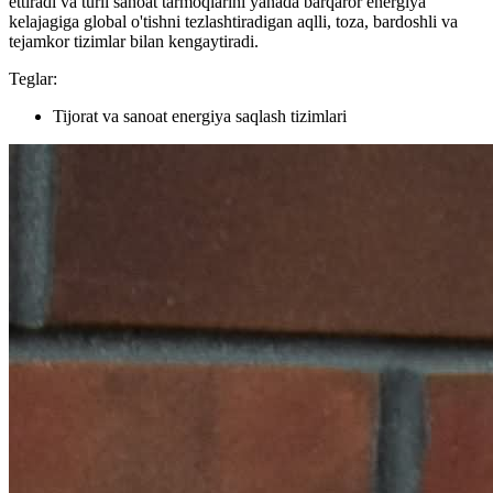
ettiradi va turli sanoat tarmoqlarini yanada barqaror energiya
kelajagiga global o'tishni tezlashtiradigan aqlli, toza, bardoshli va
tejamkor tizimlar bilan kengaytiradi.
Teglar:
Tijorat va sanoat energiya saqlash tizimlari