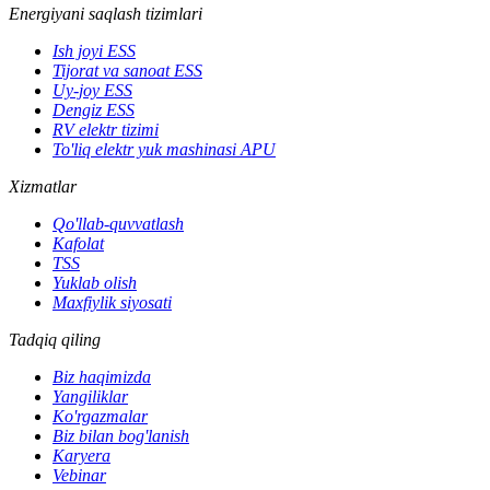
Energiyani saqlash tizimlari
Ish joyi ESS
Tijorat va sanoat ESS
Uy-joy ESS
Dengiz ESS
RV elektr tizimi
To'liq elektr yuk mashinasi APU
Xizmatlar
Qo'llab-quvvatlash
Kafolat
TSS
Yuklab olish
Maxfiylik siyosati
Tadqiq qiling
Biz haqimizda
Yangiliklar
Ko'rgazmalar
Biz bilan bog'lanish
Karyera
Vebinar