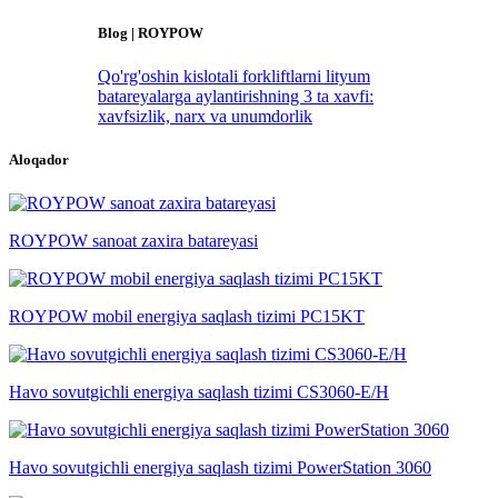
Blog | ROYPOW
Qo'rg'oshin kislotali forkliftlarni lityum
batareyalarga aylantirishning 3 ta xavfi:
xavfsizlik, narx va unumdorlik
Aloqador
ROYPOW sanoat zaxira batareyasi
ROYPOW mobil energiya saqlash tizimi PC15KT
Havo sovutgichli energiya saqlash tizimi CS3060-E/H
Havo sovutgichli energiya saqlash tizimi PowerStation 3060