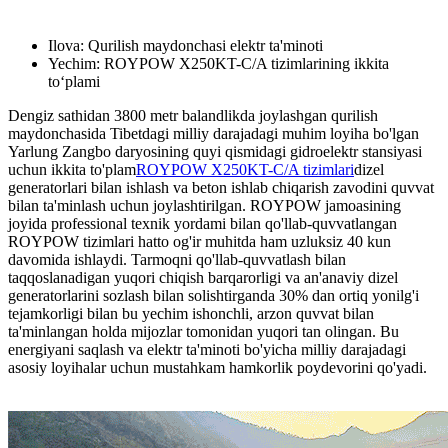
Ilova: Qurilish maydonchasi elektr ta'minoti
Yechim: ROYPOW X250KT-C/A tizimlarining ikkita
to‘plami
Dengiz sathidan 3800 metr balandlikda joylashgan qurilish
maydonchasida Tibetdagi milliy darajadagi muhim loyiha bo'lgan
Yarlung Zangbo daryosining quyi qismidagi gidroelektr stansiyasi
uchun ikkita to'plam
ROYPOW X250KT-C/A tizimlari
dizel
generatorlari bilan ishlash va beton ishlab chiqarish zavodini quvvat
bilan ta'minlash uchun joylashtirilgan. ROYPOW jamoasining
joyida professional texnik yordami bilan qo'llab-quvvatlangan
ROYPOW tizimlari hatto og'ir muhitda ham uzluksiz 40 kun
davomida ishlaydi. Tarmoqni qo'llab-quvvatlash bilan
taqqoslanadigan yuqori chiqish barqarorligi va an'anaviy dizel
generatorlarini sozlash bilan solishtirganda 30% dan ortiq yonilg'i
tejamkorligi bilan bu yechim ishonchli, arzon quvvat bilan
ta'minlangan holda mijozlar tomonidan yuqori tan olingan. Bu
energiyani saqlash va elektr ta'minoti bo'yicha milliy darajadagi
asosiy loyihalar uchun mustahkam hamkorlik poydevorini qo'yadi.