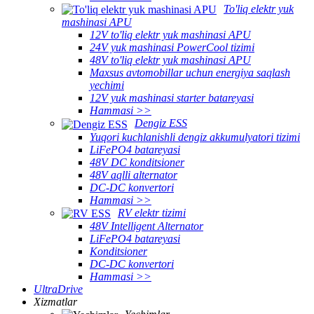
To'liq elektr yuk
mashinasi APU
12V to'liq elektr yuk mashinasi APU
24V yuk mashinasi PowerCool tizimi
48V to'liq elektr yuk mashinasi APU
Maxsus avtomobillar uchun energiya saqlash
yechimi
12V yuk mashinasi starter batareyasi
Hammasi >>
Dengiz ESS
Yuqori kuchlanishli dengiz akkumulyatori tizimi
LiFePO4 batareyasi
48V DC konditsioner
48V aqlli alternator
DC-DC konvertori
Hammasi >>
RV elektr tizimi
48V Intelligent Alternator
LiFePO4 batareyasi
Konditsioner
DC-DC konvertori
Hammasi >>
UltraDrive
Xizmatlar