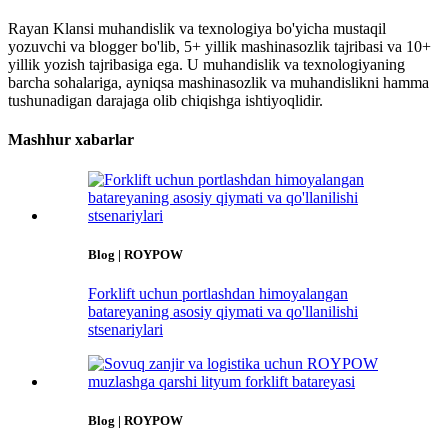
Rayan Klansi muhandislik va texnologiya bo'yicha mustaqil
yozuvchi va blogger bo'lib, 5+ yillik mashinasozlik tajribasi va 10+
yillik yozish tajribasiga ega. U muhandislik va texnologiyaning
barcha sohalariga, ayniqsa mashinasozlik va muhandislikni hamma
tushunadigan darajaga olib chiqishga ishtiyoqlidir.
Mashhur xabarlar
Blog | ROYPOW
Forklift uchun portlashdan himoyalangan
batareyaning asosiy qiymati va qo'llanilishi
stsenariylari
Blog | ROYPOW