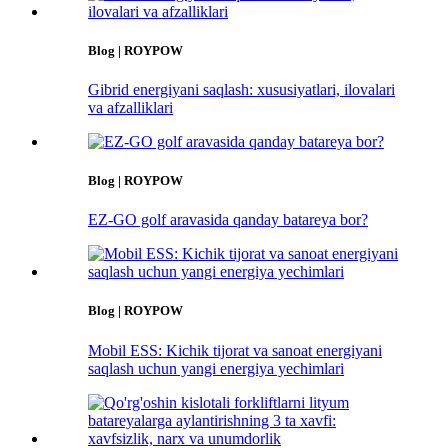
Blog | ROYPOW
Gibrid energiyani saqlash: xususiyatlari, ilovalari
va afzalliklari
Blog | ROYPOW
EZ-GO golf aravasida qanday batareya bor?
Blog | ROYPOW
Mobil ESS: Kichik tijorat va sanoat energiyani
saqlash uchun yangi energiya yechimlari