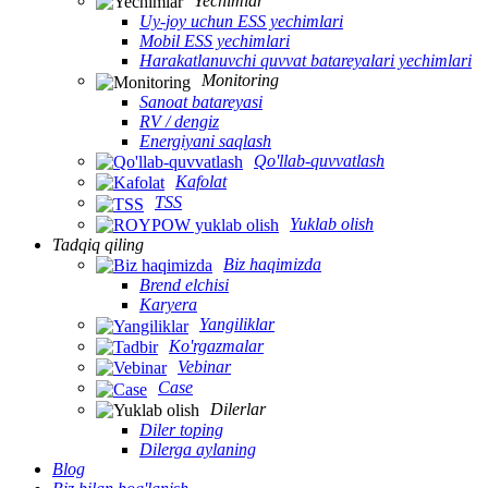
Yechimlar
Uy-joy uchun ESS yechimlari
Mobil ESS yechimlari
Harakatlanuvchi quvvat batareyalari yechimlari
Monitoring
Sanoat batareyasi
RV / dengiz
Energiyani saqlash
Qo'llab-quvvatlash
Kafolat
TSS
Yuklab olish
Tadqiq qiling
Biz haqimizda
Brend elchisi
Karyera
Yangiliklar
Ko'rgazmalar
Vebinar
Case
Dilerlar
Diler toping
Dilerga aylaning
Blog