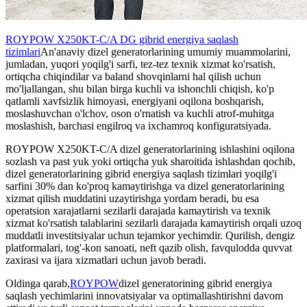
ROYPOW X250KT-C/A DG gibrid energiya saqlash
tizimlari
An'anaviy dizel generatorlarining umumiy muammolarini,
jumladan, yuqori yoqilg'i sarfi, tez-tez texnik xizmat ko'rsatish,
ortiqcha chiqindilar va baland shovqinlarni hal qilish uchun
mo'ljallangan, shu bilan birga kuchli va ishonchli chiqish, ko'p
qatlamli xavfsizlik himoyasi, energiyani oqilona boshqarish,
moslashuvchan o'lchov, oson o'rnatish va kuchli atrof-muhitga
moslashish, barchasi engilroq va ixchamroq konfiguratsiyada.
ROYPOW X250KT-C/A dizel generatorlarining ishlashini oqilona
sozlash va past yuk yoki ortiqcha yuk sharoitida ishlashdan qochib,
dizel generatorlarining gibrid energiya saqlash tizimlari yoqilg'i
sarfini 30% dan ko'proq kamaytirishga va dizel generatorlarining
xizmat qilish muddatini uzaytirishga yordam beradi, bu esa
operatsion xarajatlarni sezilarli darajada kamaytirish va texnik
xizmat ko'rsatish talablarini sezilarli darajada kamaytirish orqali uzoq
muddatli investitsiyalar uchun tejamkor yechimdir. Qurilish, dengiz
platformalari, tog'-kon sanoati, neft qazib olish, favqulodda quvvat
zaxirasi va ijara xizmatlari uchun javob beradi.
Oldinga qarab,
ROYPOW
dizel generatorining gibrid energiya
saqlash yechimlarini innovatsiyalar va optimallashtirishni davom