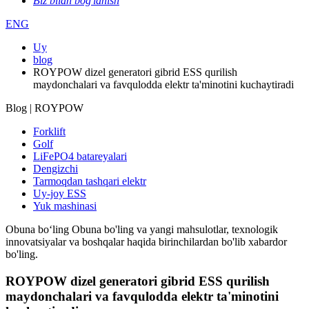
Biz bilan bog'lanish
ENG
Uy
blog
ROYPOW dizel generatori gibrid ESS qurilish
maydonchalari va favqulodda elektr ta'minotini kuchaytiradi
Blog | ROYPOW
Forklift
Golf
LiFePO4 batareyalari
Dengizchi
Tarmoqdan tashqari elektr
Uy-joy ESS
Yuk mashinasi
Obuna boʻling
Obuna bo'ling va yangi mahsulotlar, texnologik
innovatsiyalar va boshqalar haqida birinchilardan bo'lib xabardor
bo'ling.
ROYPOW dizel generatori gibrid ESS qurilish
maydonchalari va favqulodda elektr ta'minotini