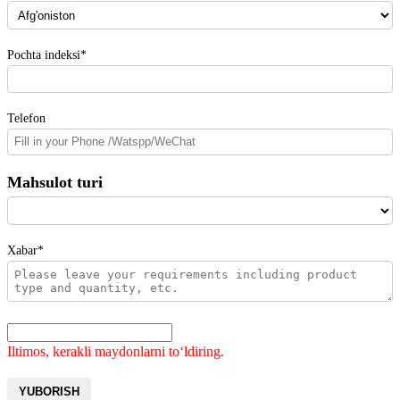
Pochta indeksi*
Telefon
Mahsulot turi
Xabar*
Iltimos, kerakli maydonlarni toʻldiring.
YUBORISH