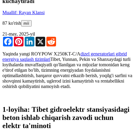
kuchaytiradi
Muallif: Rayan Klansi
87 ko'rish
míí
21-may, 2025-yil
Facebook
Pinterest
LinkedIn
X
Reddit
Yaqinda yangi ROYPOW X250KT-C/A
dizel generatorlari gibrid
energiya saqlash tizimlari
Tibet, Yunnan, Pekin va Shanxaydagi turli
loyihalarda muvaffaqiyatli qo'llanilgan va mijozlar tomonidan keng
e'tirof etilgan bo'lib, tizimning energiyadan foydalanishni
optimallashtirish, barqaror quvvatni etkazib berish, yoqilg'i sarfini va
shovqinni kamaytirish, uglerod izini kamaytirish va rentabellikni
oshirish qobiliyatini namoyish etadi.
1-loyiha: Tibet gidroelektr stansiyasidagi
beton ishlab chiqarish zavodi uchun
elektr ta'minoti