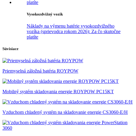
Vysokozdvižný vozík
Náklady na výmenu batérie vysokozdvižného
vozíka (sprievodca rokom 2026): Za čo skutočne
platíte
Súvisiace
Priemyselná záložná batéria ROYPOW
Mobilný systém skladovania energie ROYPOW PC15KT
Vzduchom chladený systém na skladovanie energie CS3060-E/H