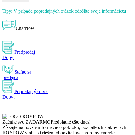
Tipy: V prípade popredajných otázok odošlite svoje informácie
tu
.
ChatNow
Predpredaj
Dopyt
Staňte sa
predajca
Popredajný servis
Dopyt
Začnite svoj
ZADARMO
Predplatné ešte dnes!
Získajte najnovšie informácie o pokroku, poznatkoch a aktivitách
ROYPOW v oblasti riešení obnoviteľných zdrojov energie.