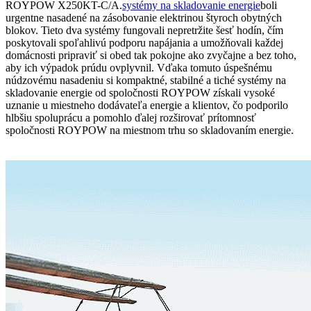
ROYPOW X250KT-C/A.
systémy na skladovanie energie
boli
urgentne nasadené na zásobovanie elektrinou štyroch obytných
blokov. Tieto dva systémy fungovali nepretržite šesť hodín, čím
poskytovali spoľahlivú podporu napájania a umožňovali každej
domácnosti pripraviť si obed tak pokojne ako zvyčajne a bez toho,
aby ich výpadok prúdu ovplyvnil. Vďaka tomuto úspešnému
núdzovému nasadeniu si kompaktné, stabilné a tiché systémy na
skladovanie energie od spoločnosti ROYPOW získali vysoké
uznanie u miestneho dodávateľa energie a klientov, čo podporilo
hlbšiu spoluprácu a pomohlo ďalej rozširovať prítomnosť
spoločnosti ROYPOW na miestnom trhu so skladovaním energie.