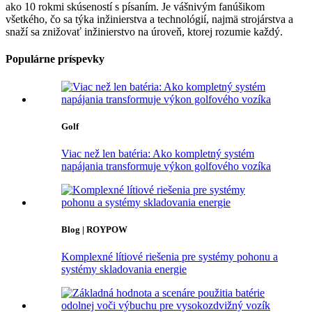
ako 10 rokmi skúseností s písaním. Je vášnivým fanúšikom
všetkého, čo sa týka inžinierstva a technológií, najmä strojárstva a
snaží sa znižovať inžinierstvo na úroveň, ktorej rozumie každý.
Populárne príspevky
Golf
Viac než len batéria: Ako kompletný systém
napájania transformuje výkon golfového vozíka
Blog | ROYPOW
Komplexné lítiové riešenia pre systémy pohonu a
systémy skladovania energie