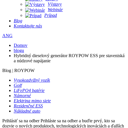
Výstavy
Webinár
Prípad
Blog
Kontaktujte nás
ANG
Domov
blogu
Hybridný dieselový generátor ROYPOW ESS pre staveniská
a núdzové napájanie
Blog | ROYPOW
Vysokozdvižný vozík
Golf
LiFePO4 batérie
Námorné
Elektrina mimo siete
Rezidenčné ESS
Nákladné auto
Prihlásiť sa na odber
Prihláste sa na odber a buďte prvý, kto sa
dozvie o nových produktoch, technologických inováciách a ďalších