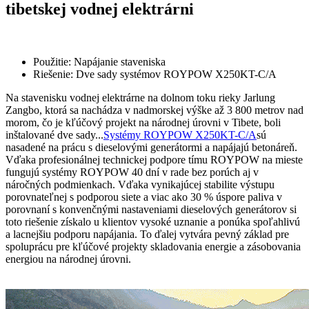
tibetskej vodnej elektrárni
Použitie: Napájanie staveniska
Riešenie: Dve sady systémov ROYPOW X250KT-C/A
Na stavenisku vodnej elektrárne na dolnom toku rieky Jarlung
Zangbo, ktorá sa nachádza v nadmorskej výške až 3 800 metrov nad
morom, čo je kľúčový projekt na národnej úrovni v Tibete, boli
inštalované dve sady...
Systémy ROYPOW X250KT-C/A
sú
nasadené na prácu s dieselovými generátormi a napájajú betonáreň.
Vďaka profesionálnej technickej podpore tímu ROYPOW na mieste
fungujú systémy ROYPOW 40 dní v rade bez porúch aj v
náročných podmienkach. Vďaka vynikajúcej stabilite výstupu
porovnateľnej s podporou siete a viac ako 30 % úspore paliva v
porovnaní s konvenčnými nastaveniami dieselových generátorov si
toto riešenie získalo u klientov vysoké uznanie a ponúka spoľahlivú
a lacnejšiu podporu napájania. To ďalej vytvára pevný základ pre
spoluprácu pre kľúčové projekty skladovania energie a zásobovania
energiou na národnej úrovni.