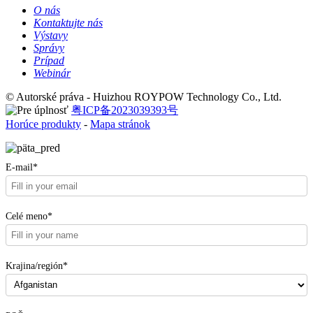
O nás
Kontaktujte nás
Výstavy
Správy
Prípad
Webinár
© Autorské práva - Huizhou ROYPOW Technology Co., Ltd.
粤ICP备2023039393号
Horúce produkty
-
Mapa stránok
E-mail*
Celé meno*
Krajina/región*