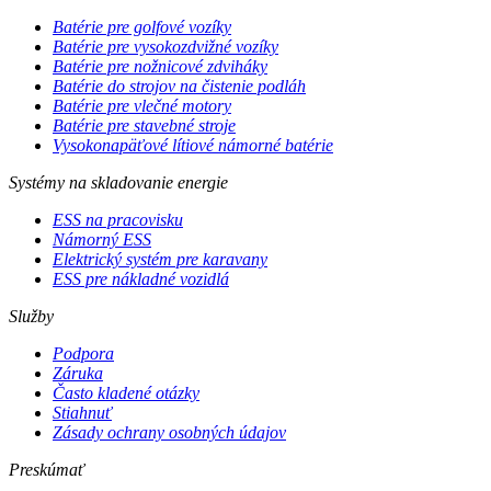
Batérie pre golfové vozíky
Batérie pre vysokozdvižné vozíky
Batérie pre nožnicové zdviháky
Batérie do strojov na čistenie podláh
Batérie pre vlečné motory
Batérie pre stavebné stroje
Vysokonapäťové lítiové námorné batérie
Systémy na skladovanie energie
ESS na pracovisku
Námorný ESS
Elektrický systém pre karavany
ESS pre nákladné vozidlá
Služby
Podpora
Záruka
Často kladené otázky
Stiahnuť
Zásady ochrany osobných údajov
Preskúmať