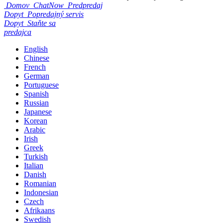
Domov
ChatNow
Predpredaj
Dopyt
Popredajný servis
Dopyt
Staňte sa
predajca
English
Chinese
French
German
Portuguese
Spanish
Russian
Japanese
Korean
Arabic
Irish
Greek
Turkish
Italian
Danish
Romanian
Indonesian
Czech
Afrikaans
Swedish