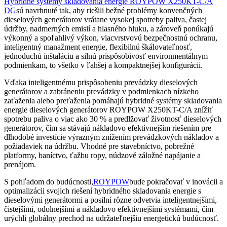
Hybridné systémy skladovania energie ROYPOW X250KT-C/A
DG
sú navrhnuté tak, aby riešili bežné problémy konvenčných
dieselových generátorov vrátane vysokej spotreby paliva, častej
údržby, nadmerných emisií a hlasného hluku, a zároveň ponúkajú
výkonný a spoľahlivý výkon, viacvrstvovú bezpečnostnú ochranu,
inteligentný manažment energie, flexibilnú škálovateľnosť,
jednoduchú inštaláciu a silnú prispôsobivosť environmentálnym
podmienkam, to všetko v ľahšej a kompaktnejšej konfigurácii.
Vďaka inteligentnému prispôsobeniu prevádzky dieselových
generátorov a zabráneniu prevádzky v podmienkach nízkeho
zaťaženia alebo preťaženia pomáhajú hybridné systémy skladovania
energie dieselových generátorov ROYPOW X250KT-C/A znížiť
spotrebu paliva o viac ako 30 % a predlžovať životnosť dieselových
generátorov, čím sa stávajú nákladovo efektívnejším riešením pre
dlhodobé investície výrazným znížením prevádzkových nákladov a
požiadaviek na údržbu. Vhodné pre stavebníctvo, pobrežné
platformy, baníctvo, ťažbu ropy, núdzové záložné napájanie a
prenájom.
S pohľadom do budúcnosti,
ROYPOW
bude pokračovať v inovácii a
optimalizácii svojich riešení hybridného skladovania energie s
dieselovými generátormi a posilní rôzne odvetvia inteligentnejšími,
čistejšími, odolnejšími a nákladovo efektívnejšími systémami, čím
urýchli globálny prechod na udržateľnejšiu energetickú budúcnosť.