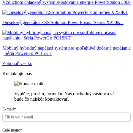
Vzduchom chladený systém skladovania energie PowerStation 3060
Dieselový generátor ESS Solution PowerFusion Series X250KT
Mobilný hybridný napájací systém pre spoľahlivé dočasné napájanie
| Séria PowerGo PC15KT
Zobraziť všetko
Kontaktujte nás
Vyplňte, prosím, formulár. Náš obchodný zástupca vás
bude čo najskôr kontaktovať.
E-mail*
Celé meno*