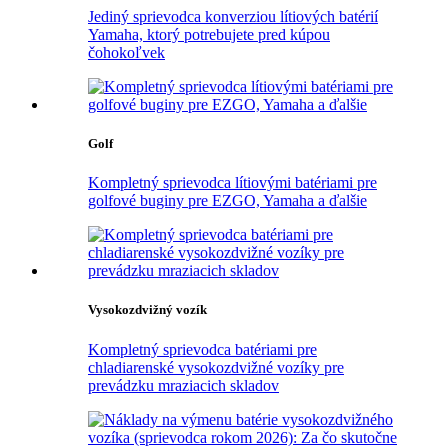
Jediný sprievodca konverziou lítiových batérií
Yamaha, ktorý potrebujete pred kúpou
čohokoľvek
Golf
Kompletný sprievodca lítiovými batériami pre
golfové buginy pre EZGO, Yamaha a ďalšie
Vysokozdvižný vozík
Kompletný sprievodca batériami pre
chladiarenské vysokozdvižné vozíky pre
prevádzku mraziacich skladov