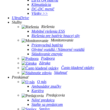
LiFePO4 batéria
Klimatizácia
DC-DC menič
Všetky >>
UltraDrive
Služby
Riešenia
Mobilné riešenia ESS
Riešenia pre batérie hnacej sily
Monitorovanie
Priemyselná batéria
Obytné vozidlá / Námorné vozidlá
Skladovanie energie
Podpora
Záruka
Často kladené otázky
Stiahnuť
Preskúmať
O nás
Ambasádor značky
Kariéra
Predajcovia
Nájsť predajcu
Staňte sa predajcom
Správy