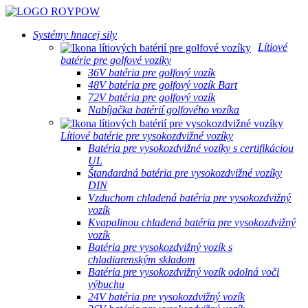
Systémy hnacej sily
Lítiové
batérie pre golfové vozíky
36V batéria pre golfový vozík
48V batéria pre golfový vozík Bart
72V batéria pre golfový vozík
Nabíjačka batérií golfového vozíka
Lítiové batérie pre vysokozdvižné vozíky
Batéria pre vysokozdvižné vozíky s certifikáciou
UL
Štandardná batéria pre vysokozdvižné vozíky
DIN
Vzduchom chladená batéria pre vysokozdvižný
vozík
Kvapalinou chladená batéria pre vysokozdvižný
vozík
Batéria pre vysokozdvižný vozík s
chladiarenským skladom
Batéria pre vysokozdvižný vozík odolná voči
výbuchu
24V batéria pre vysokozdvižný vozík