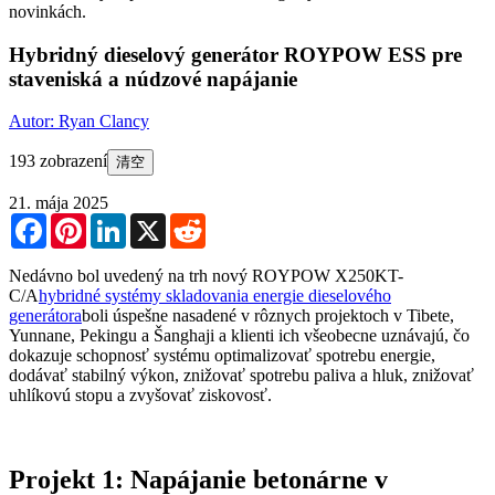
novinkách.
Hybridný dieselový generátor ROYPOW ESS pre
staveniská a núdzové napájanie
Autor: Ryan Clancy
193 zobrazení
清空
21. mája 2025
Facebook
Pinterest
LinkedIn
X
Reddit
Nedávno bol uvedený na trh nový ROYPOW X250KT-
C/A
hybridné systémy skladovania energie dieselového
generátora
boli úspešne nasadené v rôznych projektoch v Tibete,
Yunnane, Pekingu a Šanghaji a klienti ich všeobecne uznávajú, čo
dokazuje schopnosť systému optimalizovať spotrebu energie,
dodávať stabilný výkon, znižovať spotrebu paliva a hluk, znižovať
uhlíkovú stopu a zvyšovať ziskovosť.
Projekt 1: Napájanie betonárne v