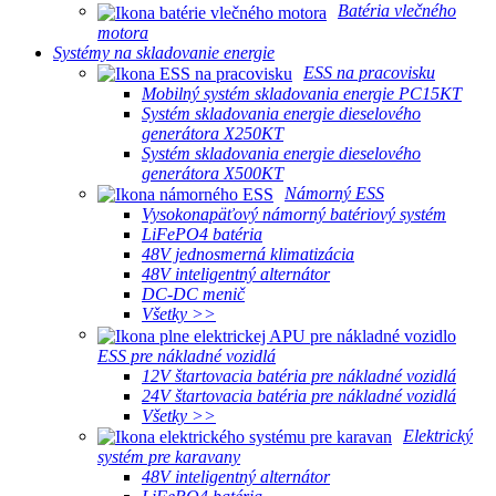
Batéria vlečného
motora
Systémy na skladovanie energie
ESS na pracovisku
Mobilný systém skladovania energie PC15KT
Systém skladovania energie dieselového
generátora X250KT
Systém skladovania energie dieselového
generátora X500KT
Námorný ESS
Vysokonapäťový námorný batériový systém
LiFePO4 batéria
48V jednosmerná klimatizácia
48V inteligentný alternátor
DC-DC menič
Všetky >>
ESS pre nákladné vozidlá
12V štartovacia batéria pre nákladné vozidlá
24V štartovacia batéria pre nákladné vozidlá
Všetky >>
Elektrický
systém pre karavany
48V inteligentný alternátor