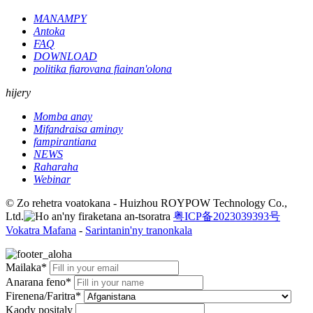
MANAMPY
Antoka
FAQ
DOWNLOAD
politika fiarovana fiainan'olona
hijery
Momba anay
Mifandraisa aminay
fampirantiana
NEWS
Raharaha
Webinar
© Zo rehetra voatokana - Huizhou ROYPOW Technology Co.,
Ltd.
粤ICP备2023039393号
Vokatra Mafana
-
Sarintanin'ny tranonkala
Mailaka*
Anarana feno*
Firenena/Faritra*
Kaody positaly