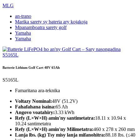
MLG
an-trano
Marika sarety sy bateria ary kojakoja
Mpanamboatra sarety golf
Yamaha
Yamaha
Batterie Lithium Golf Cart 48V 65Ah
S5165L
Famaritana ara-teknika
Voltazy Nominal:
48V (51.2V)
Fahafahana isaina:
65 Ah
Angovo voatahiry:
3.33 kWh
Refy (L×W×H) amin'ny santimetatra:
18.11 x 10.94 x
10.24 santimetatra
Refy (L×W×H) amin'ny Milimetatra:
460 x 278 x 260 mm
Lanja lbs. (kg) Tsy misy lanja mifanohitra:
88.18 lbs. (≤40