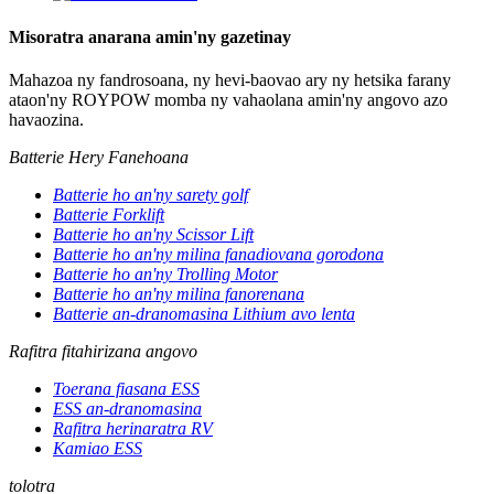
Misoratra anarana amin'ny gazetinay
Mahazoa ny fandrosoana, ny hevi-baovao ary ny hetsika farany
ataon'ny ROYPOW momba ny vahaolana amin'ny angovo azo
havaozina.
Batterie Hery Fanehoana
Batterie ho an'ny sarety golf
Batterie Forklift
Batterie ho an'ny Scissor Lift
Batterie ho an'ny milina fanadiovana gorodona
Batterie ho an'ny Trolling Motor
Batterie ho an'ny milina fanorenana
Batterie an-dranomasina Lithium avo lenta
Rafitra fitahirizana angovo
Toerana fiasana ESS
ESS an-dranomasina
Rafitra herinaratra RV
Kamiao ESS
tolotra