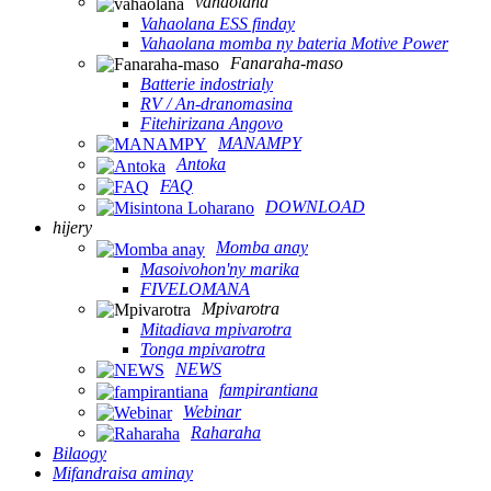
vahaolana
Vahaolana ESS finday
Vahaolana momba ny bateria Motive Power
Fanaraha-maso
Batterie indostrialy
RV / An-dranomasina
Fitehirizana Angovo
MANAMPY
Antoka
FAQ
DOWNLOAD
hijery
Momba anay
Masoivohon'ny marika
FIVELOMANA
Mpivarotra
Mitadiava mpivarotra
Tonga mpivarotra
NEWS
fampirantiana
Webinar
Raharaha
Bilaogy
Mifandraisa aminay