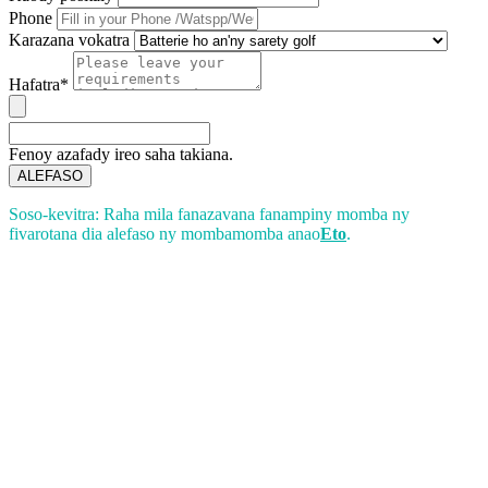
Phone
Karazana vokatra
Hafatra*
Fenoy azafady ireo saha takiana.
ALEFASO
Soso-kevitra: Raha mila fanazavana fanampiny momba ny
fivarotana dia alefaso ny mombamomba anao
Eto
.