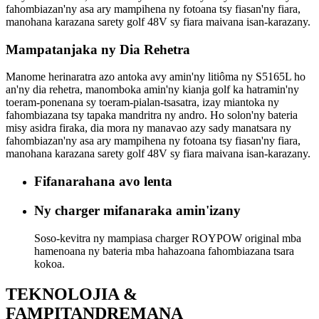
fahombiazan'ny asa ary mampihena ny fotoana tsy fiasan'ny fiara,
manohana karazana sarety golf 48V sy fiara maivana isan-karazany.
Mampatanjaka ny Dia Rehetra
Manome herinaratra azo antoka avy amin'ny litiôma ny S5165L ho
an'ny dia rehetra, manomboka amin'ny kianja golf ka hatramin'ny
toeram-ponenana sy toeram-pialan-tsasatra, izay miantoka ny
fahombiazana tsy tapaka mandritra ny andro. Ho solon'ny bateria
misy asidra firaka, dia mora ny manavao azy sady manatsara ny
fahombiazan'ny asa ary mampihena ny fotoana tsy fiasan'ny fiara,
manohana karazana sarety golf 48V sy fiara maivana isan-karazany.
Fifanarahana avo lenta
Ny charger mifanaraka amin'izany
Soso-kevitra ny mampiasa charger ROYPOW original mba
hamenoana ny bateria mba hahazoana fahombiazana tsara
kokoa.
TEKNOLOJIA &
FAMPITANDREMANA