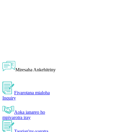
Miresaha Ankehitriny
Fivarotana mialoha
Inquiry
Aoka ianareo ho
mpivarotra iray
Taorian'ny-varotra