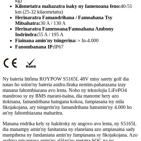
kg)
Kilometatra mahazatra isaky ny famenoana feno:
40-51
km (25-32 kilaometatra)
Herinaratra Famandrihana / Famoahana Tsy
Mitsahatra:
30 A / 130 A
Herinaratra Famenoana/Famoahana Ambony
Indrindra:
55 A / 195 A
Fiainana amin'ny tsingerina:
＞In-4.000
Fanombanana IP:
IP67
Ny bateria litiôma ROYPOW S5165L 48V misy sarety golf dia
natao ho solon'ny bateria asidra-firaka nentim-paharazana izay
manana fahombiazana avo lenta. Noho ny teknolojia LiFePO4
mandroso sy ny BMS marani-tsaina, dia manome hery azo
itokisana, famandrihana haingana kokoa, fampiasana tsy mila
fikojakojana, ary tsingerin'ny famandrihana hatramin'ny 4.000 ho
an'ny fahombiazana maharitra.
Manana endrika kely sy hakitroky ny angovo avo lenta, ny S5165L
dia manampy amin'ny fanitarana ny elanelana azo ampiasaina sady
mampihena ny fandaniana amin'ny fampiasana sy fikojakojana. Azo
arahina mivantana amin'ny alàlan'ny metatra SOC na ny