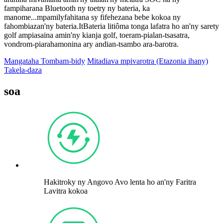
fampiharana Bluetooth ny toetry ny bateria, ka
manome...
mpamily
fahitana sy fifehezana bebe kokoa ny
fahombiazan'ny bateria.
It
Bateria litiôma tonga lafatra ho an'ny sarety
golf ampiasaina amin'ny kianja golf, toeram-pialan-tsasatra,
vondrom-piarahamonina ary andian-tsambo ara-barotra.
Mangataha Tombam-bidy
Mitadiava mpivarotra (Etazonia ihany)
Takela-daza
soa
Hakitroky ny Angovo Avo lenta ho an'ny Faritra
Lavitra kokoa