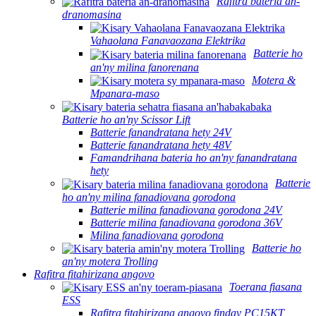
Rafitra bateria an-
dranomasina
Vahaolana Fanavaozana Elektrika
Batterie ho
an'ny milina fanorenana
Motera &
Mpanara-maso
Batterie ho an'ny Scissor Lift
Batterie fanandratana hety 24V
Batterie fanandratana hety 48V
Famandrihana bateria ho an'ny fanandratana
hety
Batterie
ho an'ny milina fanadiovana gorodona
Batterie milina fanadiovana gorodona 24V
Batterie milina fanadiovana gorodona 36V
Milina fanadiovana gorodona
Batterie ho
an'ny motera Trolling
Rafitra fitahirizana angovo
Toerana fiasana
ESS
Rafitra fitahirizana angovo finday PC15KT