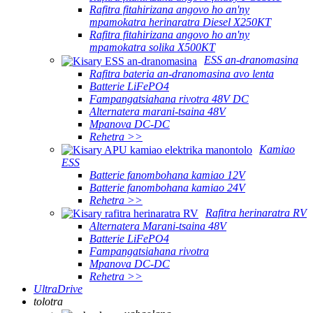
Rafitra fitahirizana angovo ho an'ny
mpamokatra herinaratra Diesel X250KT
Rafitra fitahirizana angovo ho an'ny
mpamokatra solika X500KT
ESS an-dranomasina
Rafitra bateria an-dranomasina avo lenta
Batterie LiFePO4
Fampangatsiahana rivotra 48V DC
Alternatera marani-tsaina 48V
Mpanova DC-DC
Rehetra >>
Kamiao
ESS
Batterie fanombohana kamiao 12V
Batterie fanombohana kamiao 24V
Rehetra >>
Rafitra herinaratra RV
Alternatera Marani-tsaina 48V
Batterie LiFePO4
Fampangatsiahana rivotra
Mpanova DC-DC
Rehetra >>
UltraDrive
tolotra