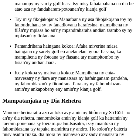
manampy ny sarety golf hiasa tsy misy fahatapahana na dia be
atao aza ny fandaharam-potoanan'ny kianja golf
Tsy misy fikojakojana: Manafoana ny asa fikojakojana toy ny
fanondrahana sy ny fanadiovana harafesina, mampihena ny
filàn'ny mpiasa ho an'ny mpandraharaha andian-tsambo sy ny
mpiasan'ny fiofanana.
Famandrihana haingana kokoa: Afaka miverina miasa
haingana ny sarety golf eo anelanelan'ny ora fiasana, ka
mampihena ny fotoana tsy fiasana ary mampitombo ny
fisian'ny andian-fiara.
Kely kokoa sy maivana kokoa: Mampihena ny enta-
mavesatry ny fiara ary manatsara ny hafainganam-pandeha,
ny fahombiazan'ny fitondrana fiara ary ny fahombiazana
amin'ny ankapobeny eny amin'ny kianja golf.
Mampatanjaka ny Dia Rehetra
Manome herinaratra azo antoka avy amin'ny litiôma ny S5165L ho
an'ny dia rehetra, manomboka amin'ny kianja golf ka hatramin'ny
toeram-ponenana sy toeram-pialan-tsasatra, izay miantoka ny
fahombiazana tsy tapaka mandritra ny andro. Ho solon'ny bateria
misy asidra firaka, dia mora ny manavao azy sady manatsara ny