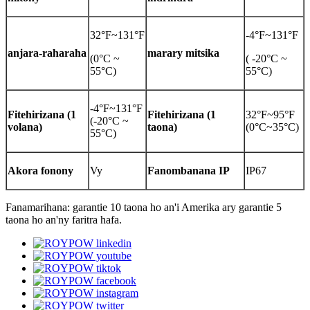
32°F~131°F
-4°F~131°F
anjara-raharaha
marary mitsika
(0°C ~
( -20°C ~
55°C)
55°C)
-4°F~131°F
Fitehirizana (1
Fitehirizana (1
32°F~95°F
(-20°C ~
volana)
taona)
(0°C~35°C)
55°C)
Akora fonony
Vy
Fanombanana IP
IP67
Fanamarihana: garantie 10 taona ho an'i Amerika ary garantie 5
taona ho an'ny faritra hafa.