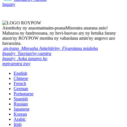
Inquiry
Atombohy ny anao
maimaim-poana
Misoratra anarana anio!
Mahazoa ny fandrosoana, ny hevi-baovao ary ny hetsika farany
ataon'ny ROYPOW momba ny vahaolana amin'ny angovo azo
havaozina.
an-trano
Miresaha Ankehitriny
Fivarotana mialoha
Inquiry
Taorian'ny-varotra
Inquiry
Aoka ianareo ho
mpivarotra iray
English
Chinese
French
German
Portuguese
Spanish
Russian
Japanese
Korean
Arabic
Irish