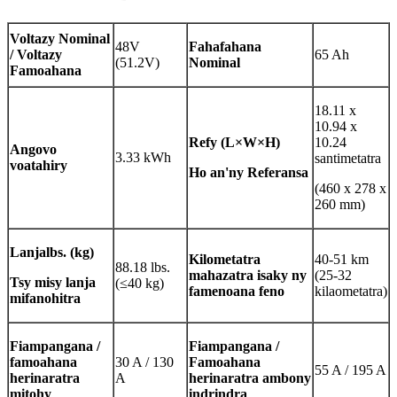
Voltazy Nominal
48V
Fahafahana
/ Voltazy
65 Ah
(51.2V)
Nominal
Famoahana
18.11 x
10.94 x
Refy (L×W×H)
10.24
Angovo
3.33 kWh
santimetatra
voatahiry
Ho an'ny Referansa
(460 x 278 x
260 mm)
Lanja
lbs. (kg)
Kilometatra
40-51 km
88.18 lbs.
mahazatra isaky ny
(25-32
Tsy misy lanja
(≤40 kg)
famenoana feno
kilaometatra)
mifanohitra
Fiampangana /
Fiampangana /
famoahana
30 A / 130
Famoahana
55 A / 195 A
herinaratra
A
herinaratra ambony
mitohy
indrindra