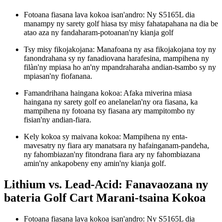
Fotoana fiasana lava kokoa isan'andro: Ny S5165L dia
manampy ny sarety golf hiasa tsy misy fahatapahana na dia be
atao aza ny fandaharam-potoanan'ny kianja golf
Tsy misy fikojakojana: Manafoana ny asa fikojakojana toy ny
fanondrahana sy ny fanadiovana harafesina, mampihena ny
filàn'ny mpiasa ho an'ny mpandraharaha andian-tsambo sy ny
mpiasan'ny fiofanana.
Famandrihana haingana kokoa: Afaka miverina miasa
haingana ny sarety golf eo anelanelan'ny ora fiasana, ka
mampihena ny fotoana tsy fiasana ary mampitombo ny
fisian'ny andian-fiara.
Kely kokoa sy maivana kokoa: Mampihena ny enta-
mavesatry ny fiara ary manatsara ny hafainganam-pandeha,
ny fahombiazan'ny fitondrana fiara ary ny fahombiazana
amin'ny ankapobeny eny amin'ny kianja golf.
Lithium vs. Lead-Acid: Fanavaozana ny
bateria Golf Cart Marani-tsaina Kokoa
Fotoana fiasana lava kokoa isan'andro: Ny S5165L dia