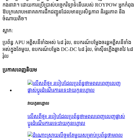
កង​នាវា។ ដោយ​ការ​ប្រើប្រាស់​បច្ចេកវិទ្យា​ទំនើប​របស់ ROYPOW អ្នក​កំពុង​
ឱប​ក្រសោប​អនាគត​ការ​ដឹក​ជញ្ជូន​ដែល​មាន​ប្រសិទ្ធភាព និរន្តរភាព និង​
ចំណាយ​តិច។
ស្លាក:
ប្រព័ន្ធ APU អគ្គិសនីទាំងអស់ ៤៨ វ៉ុល, ឧបករណ៍បម្លែងចរន្តអគ្គិសនីទាំង
អស់ក្នុងតែមួយ, ឧបករណ៍បម្លែង DC-DC ៤៨ វ៉ុល, ម៉ាស៊ីនភ្លើងឆ្លាតវៃ ៤៨
វ៉ុល
ប្រកាសពេញនិយម
វាយកូនហ្គោល
លើសពីថ្ម៖ របៀបដែលប្រព័ន្ធថាមពលពេញលេញផ្លាស់
ប្តូរដំណើរការរទេះវាយកូនហ្គោល