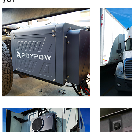
ឆ្ងាយ។