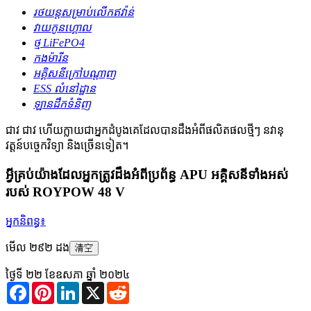
រថយន្ត​សម្រាប់​លើក​ឥវ៉ាន់
វាយកូនហ្គោល
ថ្ម LiFePO4
កងម៉ារីន
អគ្គិសនីក្រៅបណ្តាញ
ESS លំនៅដ្ឋាន
ឡានដឹកទំនិញ
ជាវ
ជាវ ហើយក្លាយជាអ្នកដំបូងគេដែលបានដឹងអំពីផលិតផលថ្មីៗ នវានុ
វត្តន៍បច្ចេកវិទ្យា និងច្រើនទៀត។
អ្វីគ្រប់យ៉ាងដែលអ្នកត្រូវដឹងអំពីប្រព័ន្ធ APU អគ្គិសនីទាំងអស់
របស់ ROYPOW 48 V
អ្នកនិពន្ធ៖
មើល ២៩២ ដង
清空
ថ្ងៃទី ២២ ខែឧសភា ឆ្នាំ ២០២៤
Facebook
Pinterest
LinkedIn
X
Reddit