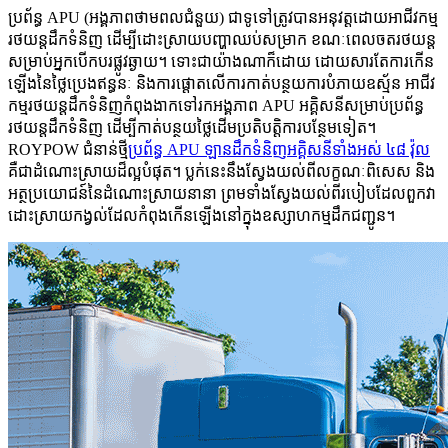
ប្រព័ន្ធ APU (អង្គភាពថាមពលជំនួយ) ជាទូទៅត្រូវបានអនុវត្តដោយអាជីវកម្ម
រថយន្តដឹកទំនិញ ដើម្បីដោះស្រាយបញ្ហាឈប់សម្រាក ខណៈពេលចតរថយន្ត
សម្រាប់អ្នកបើកបរផ្លូវឆ្ងាយ។ ទោះជាយ៉ាងណាក៏ដោយ ដោយសារតែការកើន
ឡើងនៃថ្លៃប្រេងឥន្ធនៈ និងការផ្តោតលើការកាត់បន្ថយការបំភាយឧស្ម័ន អាជីវ
កម្មរថយន្តដឹកទំនិញកំពុងងាកទៅរកអង្គភាព APU អគ្គិសនីសម្រាប់ប្រព័ន្ធ
រថយន្តដឹកទំនិញ ដើម្បីកាត់បន្ថយថ្លៃដើមប្រតិបត្តិការបន្ថែមទៀត។
ROYPOW ជំនាន់ថ្មី
ប្រព័ន្ធ APU ឡានដឹកទំនិញអគ្គិសនីទាំងអស់ ៤៨ វ៉ុល
គឺជាដំណោះស្រាយដ៏ល្អបំផុត។ ប្លក់នេះនឹងស្វែងយល់ពីលក្ខណៈពិសេស និង
អត្ថប្រយោជន៍នៃដំណោះស្រាយនានា ព្រមទាំងស្វែងយល់ពីរបៀបដែលពួកវា
ដោះស្រាយកង្វល់ដែលកំពុងកើនឡើងនៅក្នុងឧស្សាហកម្មដឹកជញ្ជូន។