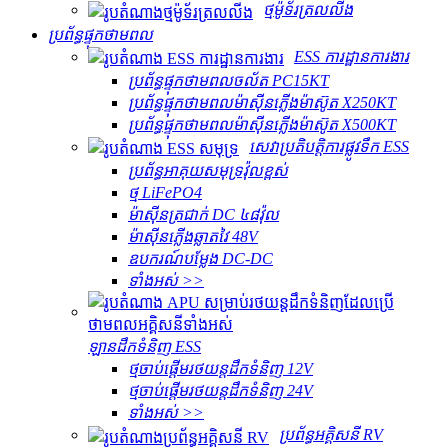
ថ្មម៉ូទ័រត្រលលីង
ប្រព័ន្ធផ្ទុកថាមពល
ESS ការដ្ឋានការងារ
ប្រព័ន្ធផ្ទុកថាមពលចល័ត PC15KT
ប្រព័ន្ធផ្ទុកថាមពលម៉ាស៊ីនភ្លើងម៉ាស៊ូត X250KT
ប្រព័ន្ធផ្ទុកថាមពលម៉ាស៊ីនភ្លើងម៉ាស៊ូត X500KT
សេវា​ប្រតិបត្តិការ​ផ្លូវទឹក ESS
ប្រព័ន្ធអាគុយសមុទ្រវ៉ុលខ្ពស់
ថ្ម LiFePO4
ម៉ាស៊ីនត្រជាក់ DC ៤៨វ៉ុល
ម៉ាស៊ីនភ្លើងឆ្លាតវៃ 48V
ឧបករណ៍បម្លែង DC-DC
ទាំងអស់ >>
ឡានដឹកទំនិញ ESS
ថ្មចាប់ផ្តើមរថយន្តដឹកទំនិញ 12V
ថ្មចាប់ផ្តើមរថយន្តដឹកទំនិញ 24V
ទាំងអស់ >>
ប្រព័ន្ធអគ្គិសនី RV