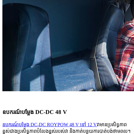
ឧបករណ៍បម្លែង DC-DC 48 V
ឧបករណ៍បម្លែង DC-DC ROYPOW 48 V ទៅ 12 V
វាមានប្រសិទ្ធភាព
ខ្ពស់ជាងប្រសិទ្ធភាពបំលែងខ្ពស់របស់វា និងកាត់បន្ថយការបាត់បង់ថាមពល។