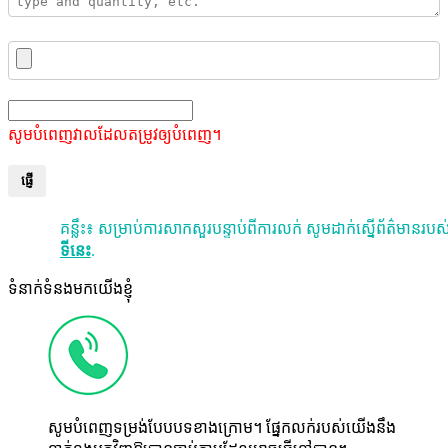
សូមបំពេញវាលដែលតម្រូវឲ្យបំពេញ។
ផ្ញើ
គន្លឹះ៖ សម្រាប់ការសាកសួរបន្ទាប់ពីការលក់ សូមដាក់ស្នើព័ត៌មានរបស់
ទីនេះ
.
ទំនាក់ទំនងមកយើងខ្ញុំ
សូមបំពេញទម្រង់បែបបទខាងក្រោម។ ផ្នែកលក់របស់យើងនឹង