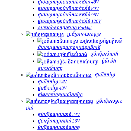
ថ្មរថយន្តសម្រាប់លើកដាក់ឥវ៉ាន់ 48V
ថ្មរថយន្តសម្រាប់លើកដាក់ឥវ៉ាន់ 80V
ថ្មរថយន្តសម្រាប់លើកដាក់ឥវ៉ាន់ 96V
ថ្មរថយន្តសម្រាប់លើកដាក់ឥវ៉ាន់ 120V
ឧបករណ៍សាកថ្មរថយន្ត Forklift
ប្រព័ន្ធអាគុយសមុទ្រ
ដំណោះស្រាយ​ជួសជុល​ប្រព័ន្ធ​អគ្គិសនី
ថ្មម៉ាស៊ីនសំណង់
ម៉ូទ័រ និង
ឧបករណ៍បញ្ជា
ថ្មលើកកន្ត្រៃ
ថ្មលើកកន្ត្រៃ 24V
ថ្មលើកកន្ត្រៃ 48V
ឆ្នាំងសាកអាគុយលើកកន្ត្រៃ
ថ្មម៉ាស៊ីនសម្អាត
ជាន់
ថ្មម៉ាស៊ីនសម្អាតជាន់ 24V
ថ្មម៉ាស៊ីនសម្អាតជាន់ 36V
ម៉ាស៊ីនសម្អាតជាន់សាកថ្ម