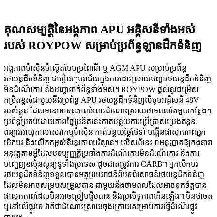
គុណសម្បត្តិនៃអង្គភាព APU អគ្គិសនីទាំងអស់
របស់ ROYPOW សម្រាប់ប្រព័ន្ធឡានដឹកទំនិញ
អង្គភាពម៉ាស៊ីនម៉ាស៊ូតបែបប្រពៃណី ឬ AGM APU សម្រាប់ប្រព័ន្ធ
រថយន្តដឹកទំនិញ ជារឿយៗបរាជ័យក្នុងការដោះស្រាយបញ្ហារថយន្តដឹកទំនិញ
មិនដំណើរការ និងបញ្ហាពាក់ព័ន្ធទាំងអស់។ ROYPOW ផ្តល់នូវជម្រើស
កម្រិតខ្ពស់ជាមួយនឹងប្រព័ន្ធ APU រថយន្តដឹកទំនិញលីចូមអគ្គិសនី 48V
របស់ខ្លួន ដែលមានមោទនភាពចំពោះដំណោះស្រាយថាមពលតែមួយកន្លែង។
ប្រព័ន្ធប្រកបដោយភាពច្នៃប្រឌិតនេះកាត់បន្ថយការប្រើប្រាស់ប្រេងឥន្ធនៈ
ពន្យារអាយុកាលសេវាកម្មម៉ាស៊ីន កាត់បន្ថយថ្លៃថែទាំ បង្កើនផាសុកភាពអ្នក
បើកបរ និងលើកកម្ពស់និរន្តរភាពបរិស្ថាន។ លើសពីនេះ វាអនុញ្ញាតឱ្យកងនាវា
អនុវត្តតាមអ្វីដែលបទប្បញ្ញត្តិប្រឆាំងការដំណើរការមិនដំណើរការ និងការ
បញ្ចេញឧស្ម័នសូន្យទូទាំងប្រទេស ដូចជាតម្រូវការ CARB។ អ្នកបើកបរ
រថយន្តដឹកទំនិញទទួលបានអត្ថប្រយោជន៍ពីបទពិសោធន៍រថយន្តដឹកទំនិញ
ដែលមិនអាចសម្របសម្រួលបាន ជាមួយនឹងថាមពលដែលអាចទុកចិត្តបាន
ផាសុកភាពដែលមិនអាចប្រៀបផ្ទឹមបាន និងប្រសិទ្ធភាពកើនឡើង។ មិនថាចត
ឬនៅលើផ្លូវទេ វាគឺជាដំណោះស្រាយចុងក្រោយសម្រាប់ការធ្វើដំណើរផ្លូវ