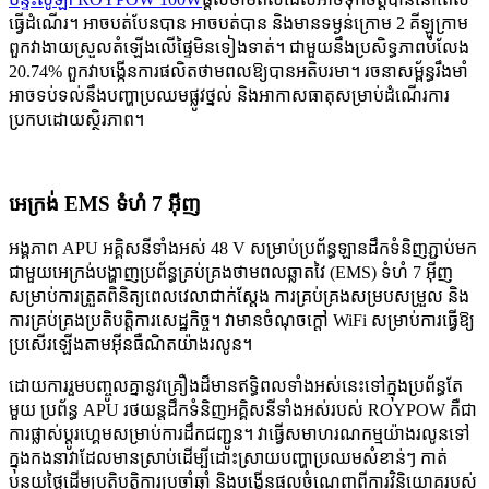
ធ្វើដំណើរ។ អាចបត់បែនបាន អាចបត់បាន និងមានទម្ងន់ក្រោម 2 គីឡូក្រាម
ពួកវាងាយស្រួលតំឡើងលើផ្ទៃមិនទៀងទាត់។ ជាមួយនឹងប្រសិទ្ធភាពបំលែង
20.74% ពួកវាបង្កើនការផលិតថាមពលឱ្យបានអតិបរមា។ រចនាសម្ព័ន្ធរឹងមាំ
អាចទប់ទល់នឹងបញ្ហាប្រឈមផ្លូវថ្នល់ និងអាកាសធាតុសម្រាប់ដំណើរការ
ប្រកបដោយស្ថិរភាព។
អេក្រង់ EMS ទំហំ 7 អ៊ីញ
អង្គភាព APU អគ្គិសនីទាំងអស់ 48 V សម្រាប់ប្រព័ន្ធឡានដឹកទំនិញភ្ជាប់មក
ជាមួយអេក្រង់បង្ហាញប្រព័ន្ធគ្រប់គ្រងថាមពលឆ្លាតវៃ (EMS) ទំហំ 7 អ៊ីញ
សម្រាប់ការត្រួតពិនិត្យពេលវេលាជាក់ស្តែង ការគ្រប់គ្រងសម្របសម្រួល និង
ការគ្រប់គ្រងប្រតិបត្តិការសេដ្ឋកិច្ច។ វាមានចំណុចក្តៅ WiFi សម្រាប់ការធ្វើឱ្យ
ប្រសើរឡើងតាមអ៊ីនធឺណិតយ៉ាងរលូន។
ដោយ​ការ​រួម​បញ្ចូល​គ្នា​នូវ​គ្រឿង​ដ៏​មាន​ឥទ្ធិពល​ទាំង​អស់​នេះ​ទៅ​ក្នុង​ប្រព័ន្ធ​តែ​
មួយ ប្រព័ន្ធ APU រថយន្ត​ដឹក​ទំនិញ​អគ្គិសនី​ទាំង​អស់​របស់ ROYPOW គឺជា​
ការ​ផ្លាស់​ប្តូរ​ហ្គេម​សម្រាប់​ការ​ដឹក​ជញ្ជូន។ វា​ធ្វើ​សមាហរណកម្ម​យ៉ាង​រលូន​ទៅ​
ក្នុង​កង​នាវា​ដែល​មាន​ស្រាប់​ដើម្បី​ដោះស្រាយ​បញ្ហា​ប្រឈម​សំខាន់ៗ កាត់​
បន្ថយ​ថ្លៃ​ដើម​ប្រតិបត្តិការ​ប្រចាំ​ឆ្នាំ និង​បង្កើន​ផល​ចំណេញ​ពី​ការ​វិនិយោគ​របស់​