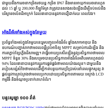
ជាមួយនឹងការរចនាកម្រិតរថយន្ត កម្រិត IP67 និងមានអាយុកាលរចនារហូត
ដល់ 15 ឆ្នាំ ឬ 200,000 គីឡូម៉ែត្រ វាត្រូវបានសាងសង់ឡើងដើម្បីទប់ទល់នឹង
បរិស្ថានចល័តដ៏អាក្រក់ ដែលធានាបាននូវភាពជឿជាក់រយៈពេលវែង។
អាំងវឺរទ័រទាំងអស់ក្នុងតែមួយ
ប្រព័ន្ធទាំងអស់ក្នុងតែមួយនេះរួមបញ្ចូលអាំងវឺរទ័រ ឆ្នាំងសាកអាគុយ និង
ឧបករណ៍បញ្ជាសាកថាមពលពន្លឺព្រះអាទិត្យ MPPT សម្រាប់ការដំឡើង និង
ការតភ្ជាប់ខ្សែភ្លើងដ៏សាមញ្ញ។ វាធ្វើអោយប្រសើរឡើងនូវប្រសិទ្ធភាពថាមពល
MPPT ចំនួន 30% និងសម្រេចបានប្រសិទ្ធភាពអាំងវឺរទ័រអតិបរមារហូតដល់
94% ដែលធានាបាននូវការប្តូរការផ្គត់ផ្គង់ថាមពលយ៉ាងរលូន។ ជាមួយនឹង
របៀបសន្សំសំចៃថាមពលដើម្បីកាត់បន្ថយការប្រើប្រាស់នៅពេលផ្ទុកសូន្យ វា
ផ្តល់នូវការគ្រប់គ្រងថាមពលប្រកបដោយប្រសិទ្ធភាពតាមរយៈអេក្រង់ LCD
កម្មវិធី និងចំណុចប្រទាក់គេហទំព័រ។
បន្ទះសូឡា ១០០ វ៉ាត់
បន្ទះសូឡា ROYPOW 100W
ផ្តល់ថាមពលដែលអាចទុកចិត្តបាននៅពេល