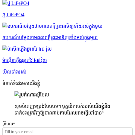
ថ្ម LiFePO4
ឧបករណ៍បម្លែងថាមពលពន្លឺព្រះអាទិត្យទាំងអស់ក្នុងមួយ
ម៉ាស៊ីនភ្លើងឆ្លាតវៃ ៤៨ វ៉ុល
មើលទាំងអស់
ទំនាក់ទំនងមកយើងខ្ញុំ
សូមបំពេញទម្រង់បែបបទ។ បុគ្គលិកលក់របស់យើងខ្ញុំនឹង
ទាក់ទងអ្នកវិញឱ្យបានឆាប់តាមដែលអាចធ្វើទៅបាន។
អ៊ីមែល*