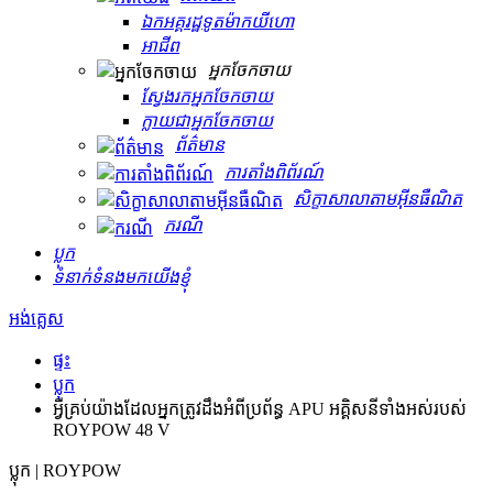
ឯកអគ្គរដ្ឋទូតម៉ាកយីហោ
អាជីព
អ្នកចែកចាយ
ស្វែងរកអ្នកចែកចាយ
ក្លាយជាអ្នកចែកចាយ
ព័ត៌មាន
ការតាំងពិព័រណ៍
សិក្ខាសាលាតាមអ៊ីនធឺណិត
ករណី
ប្លុក
ទំនាក់ទំនងមកយើងខ្ញុំ
អង់គ្លេស
ផ្ទះ
ប្លុក
អ្វីគ្រប់យ៉ាងដែលអ្នកត្រូវដឹងអំពីប្រព័ន្ធ APU អគ្គិសនីទាំងអស់របស់
ROYPOW 48 V
ប្លុក | ROYPOW