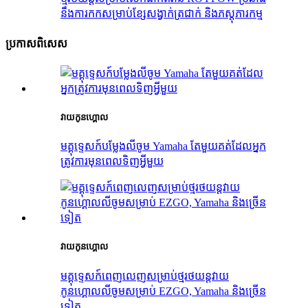
នឹងការកកសម្រាប់ខ្សែសង្វាក់ត្រជាក់ និងភស្តុភារកម្ម
ប្រកាស​ពិសេស
វាយកូនហ្គោល
មគ្គុទ្ទេសក៍បម្លែងលីចូម Yamaha តែមួយគត់ដែលអ្នក
ត្រូវការមុនពេលទិញអ្វីមួយ
វាយកូនហ្គោល
មគ្គុទ្ទេសក៍ពេញលេញសម្រាប់ថ្មរថយន្តវាយ
កូនហ្គោលលីចូមសម្រាប់ EZGO, Yamaha និងច្រើន
ទៀត