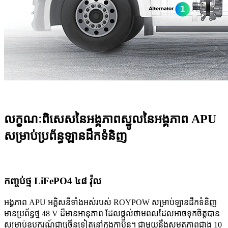
លក្ខណៈពិសេសនៃអង្គភាពស្នូលនៃអង្គភាព APU
សម្រាប់ប្រព័ន្ធឡានដឹកទំនិញ
កញ្ចប់ថ្ម LiFePO4 ៤៨ វ៉ុល
អង្គភាព APU អគ្គិសនីទាំងអស់របស់ ROYPOW សម្រាប់ឡានដឹកទំនិញ
មានប្រព័ន្ធថ្ម 48 V ដ៏មានអានុភាព ដែលផ្តល់ថាមពលដែលអាចទុកចិត្តបាន
សម្រាប់ឧបករណ៍ជាច្រើនទៀតនៅក្នុងកាប៊ីន។ ជាមួយនឹងសមត្ថភាពជាង 10