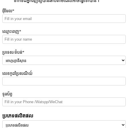
ទាក់ទងអ្នកវិញឱ្យបានឆាប់តាមដែលអាចធ្វើទៅបាន។
អ៊ីមែល*
ឈ្មោះពេញ*
ប្រទេស/តំបន់*
លេខកូដប្រៃសណីយ៍
ទូរស័ព្ទ
ប្រភេទផលិតផល