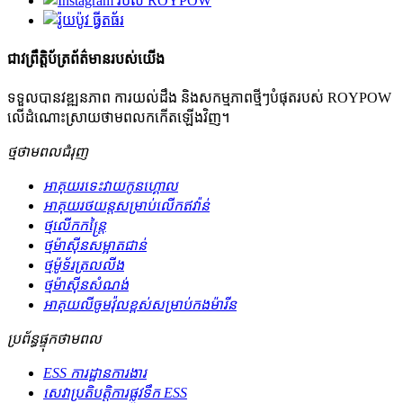
ជាវព្រឹត្តិប័ត្រព័ត៌មានរបស់យើង
ទទួលបានវឌ្ឍនភាព ការយល់ដឹង និងសកម្មភាពថ្មីៗបំផុតរបស់ ROYPOW
លើដំណោះស្រាយថាមពលកកើតឡើងវិញ។
ថ្មថាមពលជំរុញ
អាគុយរទេះវាយកូនហ្គោល
អាគុយរថយន្តសម្រាប់លើកឥវ៉ាន់
ថ្មលើកកន្ត្រៃ
ថ្មម៉ាស៊ីនសម្អាតជាន់
ថ្មម៉ូទ័រត្រលលីង
ថ្មម៉ាស៊ីនសំណង់
អាគុយលីចូមវ៉ុលខ្ពស់សម្រាប់កងម៉ារីន
ប្រព័ន្ធផ្ទុកថាមពល
ESS ការដ្ឋានការងារ
សេវា​ប្រតិបត្តិការ​ផ្លូវទឹក ESS