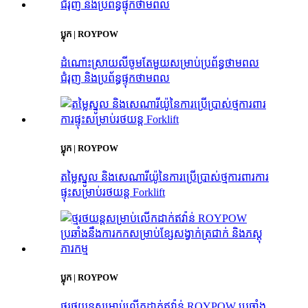
ប្លុក | ROYPOW
ដំណោះស្រាយលីចូមតែមួយសម្រាប់ប្រព័ន្ធថាមពល
ជំរុញ និងប្រព័ន្ធផ្ទុកថាមពល
ប្លុក | ROYPOW
តម្លៃស្នូល និងសេណារីយ៉ូនៃការប្រើប្រាស់ថ្មការពារការ
ផ្ទុះសម្រាប់រថយន្ត Forklift
ប្លុក | ROYPOW
ថ្មរថយន្តសម្រាប់លើកដាក់ឥវ៉ាន់ ROYPOW ប្រឆាំង