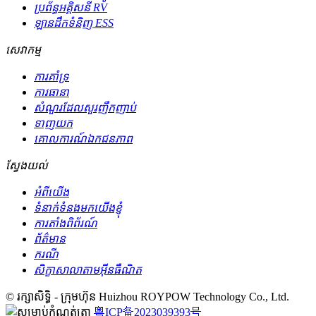
ប្រព័ន្ធអគ្គិសនី RV
ឡានដឹកទំនិញ ESS
សេវាកម្ម
ការគាំទ្រ
ការធានា
សំណួរដែលសួរញឹកញាប់
ទាញយក
គោលការណ៍ឯកជនភាព
ស្វែងយល់
អំពីយើង
ទំនាក់ទំនងមកយើងខ្ញុំ
ការតាំងពិព័រណ៍
ព័ត៌មាន
ករណី
សិក្ខាសាលាតាមអ៊ីនធឺណិត
© រក្សាសិទ្ធិ - ក្រុមហ៊ុន Huizhou ROYPOW Technology Co., Ltd.
粤ICP备2023039393号