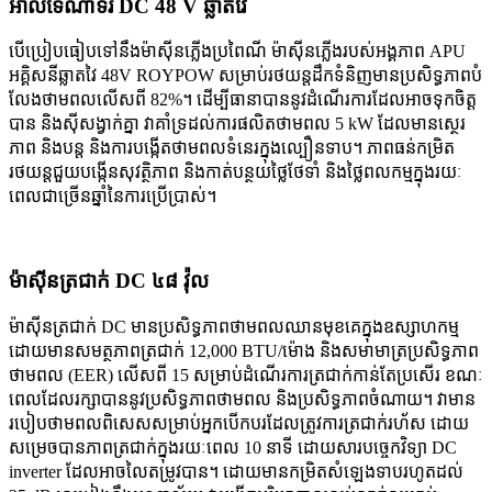
អាល់ទែណាទ័រ DC 48 V ឆ្លាតវៃ
បើប្រៀបធៀបទៅនឹងម៉ាស៊ីនភ្លើងប្រពៃណី ម៉ាស៊ីនភ្លើងរបស់អង្គភាព APU
អគ្គិសនីឆ្លាតវៃ 48V ROYPOW សម្រាប់រថយន្តដឹកទំនិញមានប្រសិទ្ធភាពបំ
លែងថាមពលលើសពី 82%។ ដើម្បីធានាបាននូវដំណើរការដែលអាចទុកចិត្ត
បាន និងស៊ីសង្វាក់គ្នា វាគាំទ្រដល់ការផលិតថាមពល 5 kW ដែលមានស្ថេរ
ភាព និងបន្ត និងការបង្កើតថាមពលទំនេរក្នុងល្បឿនទាប។ ភាពធន់កម្រិត
រថយន្តជួយបង្កើនសុវត្ថិភាព និងកាត់បន្ថយថ្លៃថែទាំ និងថ្លៃពលកម្មក្នុងរយៈ
ពេលជាច្រើនឆ្នាំនៃការប្រើប្រាស់។
ម៉ាស៊ីនត្រជាក់ DC ៤៨ វ៉ុល
ម៉ាស៊ីនត្រជាក់ DC មានប្រសិទ្ធភាពថាមពលឈានមុខគេក្នុងឧស្សាហកម្ម
ដោយមានសមត្ថភាពត្រជាក់ 12,000 BTU/ម៉ោង និងសមាមាត្រប្រសិទ្ធភាព
ថាមពល (EER) លើសពី 15 សម្រាប់ដំណើរការត្រជាក់កាន់តែប្រសើរ ខណៈ
ពេលដែលរក្សាបាននូវប្រសិទ្ធភាពថាមពល និងប្រសិទ្ធភាពចំណាយ។ វាមាន
របៀបថាមពលពិសេសសម្រាប់អ្នកបើកបរដែលត្រូវការត្រជាក់រហ័ស ដោយ
សម្រេចបានភាពត្រជាក់ក្នុងរយៈពេល 10 នាទី ដោយសារបច្ចេកវិទ្យា DC
inverter ដែលអាចលៃតម្រូវបាន។ ដោយមានកម្រិតសំឡេងទាបរហូតដល់