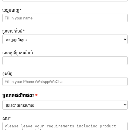
ឈ្មោះពេញ*
ប្រទេស/តំបន់*
លេខកូដប្រៃសណីយ៍
ទូរស័ព្ទ
ប្រភេទផលិតផល
សារ*