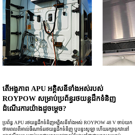
តើ​អង្គភាព APU អគ្គិសនី​ទាំងអស់​របស់
ROYPOW សម្រាប់​ប្រព័ន្ធ​រថយន្ត​ដឹកទំនិញ​
ដំណើរការ​យ៉ាង​ដូចម្តេច?
ប្រព័ន្ធ APU រថយន្តដឹកទំនិញអគ្គិសនីទាំងអស់ ROYPOW 48 V ចាប់យក
ថាមពលពីអាល់ធឺណាទ័ររថយន្តដឹកទំនិញ ឬបន្ទះសូឡា ហើយរក្សាទុកវានៅ