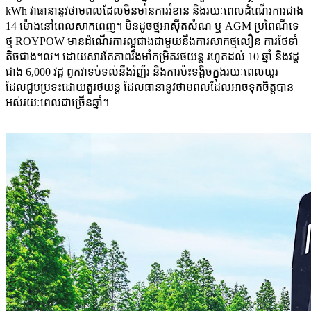
kWh វាធានានូវថាមពលដែលមិនមានការរំខាន និងរយៈពេលដំណើរការជាង
14 ម៉ោងនៅពេលសាកពេញ។ មិនដូចថ្មអាស៊ីតសំណ ឬ AGM ប្រពៃណីទេ
ថ្ម ROYPOW មានដំណើរការល្អជាងជាមួយនឹងការសាកថ្មលឿន ការថែទាំ
តិចជាង។ល។ ដោយសារតែភាពរឹងមាំកម្រិតរថយន្ត រហូតដល់ 10 ឆ្នាំ និងវដ្ត
ជាង 6,000 វដ្ដ ពួកវាទប់ទល់នឹងរំញ័រ និងការប៉ះទង្គិចក្នុងរយៈពេលយូរ
ដែលជួបប្រទះដោយតួរថយន្ត ដែលធានានូវថាមពលដែលអាចទុកចិត្តបាន
អស់រយៈពេលជាច្រើនឆ្នាំ។