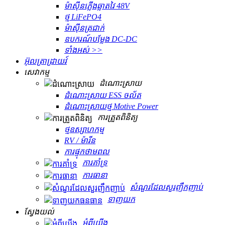
ម៉ាស៊ីនភ្លើងឆ្លាតវៃ 48V
ថ្ម LiFePO4
ម៉ាស៊ីនត្រជាក់
ឧបករណ៍បម្លែង DC-DC
ទាំងអស់ >>
អ៊ុលត្រាដ្រាយវ៍
សេវាកម្ម
ដំណោះស្រាយ
ដំណោះស្រាយ ESS ចល័ត
ដំណោះស្រាយថ្ម Motive Power
ការត្រួតពិនិត្យ
ថ្មឧស្សាហកម្ម
RV / ម៉ារីន
ការផ្ទុកថាមពល
ការគាំទ្រ
ការធានា
សំណួរដែលសួរញឹកញាប់
ទាញយក
ស្វែងយល់
អំពីយើង