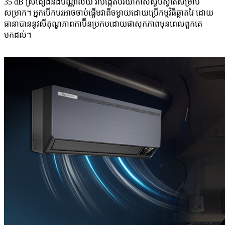
35 dB ស្រដៀងនឹងបណ្ណាល័យ វាបង្កើតបរិយាកាសស្ងប់ស្ងាត់សម្រាប់
សម្រាក។ អ្នកបើកបរអាចចាប់ផ្តើមវាពីចម្ងាយដោយប្រើកម្មវិធីឆ្លាតវៃ ដោយ
ធានាបាននូវសីតុណ្ហភាពកាប៊ីនប្រកបដោយផាសុកភាពមុនពេលពួកគេ
មកដល់។