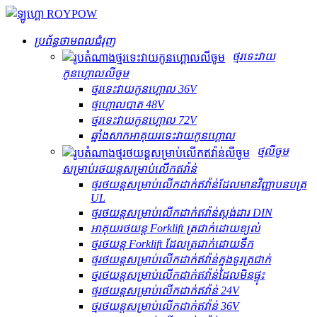
ប្រព័ន្ធថាមពលជំរុញ
ថ្មរទេះវាយ
កូនហ្គោលលីចូម
ថ្មរទេះវាយកូនហ្គោល 36V
ថ្ម​ហ្គោល​បាត 48V
ថ្មរទេះវាយកូនហ្គោល 72V
ឆ្នាំងសាកអាគុយរទេះវាយកូនហ្គោល
ថ្មលីចូម
សម្រាប់រថយន្តសម្រាប់លើកឥវ៉ាន់
ថ្មរថយន្តសម្រាប់លើកដាក់ឥវ៉ាន់ដែលមានវិញ្ញាបនបត្រ
UL
ថ្មរថយន្តសម្រាប់លើកដាក់ឥវ៉ាន់ស្តង់ដារ DIN
អាគុយរថយន្ត Forklift ត្រជាក់ដោយខ្យល់
ថ្មរថយន្ត Forklift ដែលត្រជាក់ដោយទឹក
ថ្មរថយន្តសម្រាប់លើកដាក់ឥវ៉ាន់ក្នុងទូរត្រជាក់
ថ្មរថយន្តសម្រាប់លើកដាក់ឥវ៉ាន់ដែលមិនផ្ទុះ
ថ្មរថយន្តសម្រាប់លើកដាក់ឥវ៉ាន់ 24V
ថ្មរថយន្តសម្រាប់លើកដាក់ឥវ៉ាន់ 36V