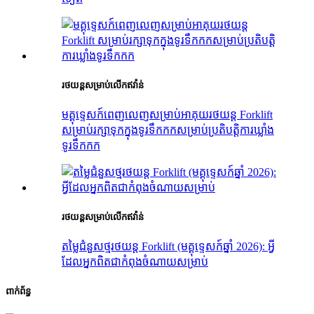
រថយន្ត​សម្រាប់​លើក​ឥវ៉ាន់
មគ្គុទ្ទេសក៍ពេញលេញសម្រាប់អាគុយរថយន្ត Forklift
សម្រាប់រក្សាទុកក្នុងទូរទឹកកកសម្រាប់ប្រតិបត្តិការឃ្លាំង
ទូរទឹកកក
រថយន្ត​សម្រាប់​លើក​ឥវ៉ាន់
តម្លៃជំនួសថ្មរថយន្ត Forklift (មគ្គុទ្ទេសក៍ឆ្នាំ 2026): អ្វី
ដែលអ្នកពិតជាកំពុងចំណាយសម្រាប់
ពាក់ព័ន្ធ