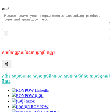
សារ*
សូមបំពេញវាលដែលតម្រូវឲ្យបំពេញ។
ផ្ញើ
គន្លឹះ៖ សម្រាប់ការសាកសួរបន្ទាប់ពីការលក់ សូមដាក់ស្នើព័ត៌មានរបស់អ្នក
នៅ
ទីនេះ
.