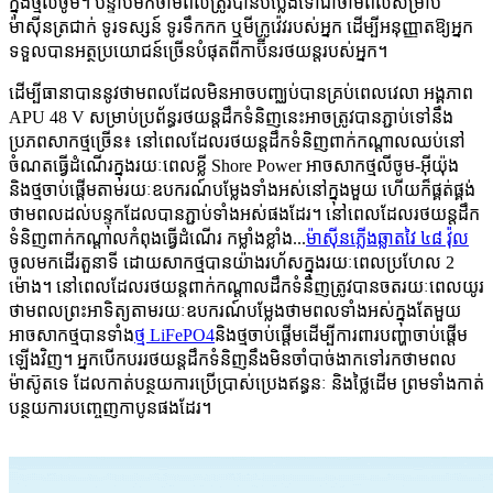
ក្នុងថ្មលីចូម។ បន្ទាប់មកថាមពលត្រូវបានបំប្លែងទៅជាថាមពលសម្រាប់
ម៉ាស៊ីនត្រជាក់ ទូរទស្សន៍ ទូរទឹកកក ឬមីក្រូវ៉េវរបស់អ្នក ដើម្បីអនុញ្ញាតឱ្យអ្នក
ទទួលបានអត្ថប្រយោជន៍ច្រើនបំផុតពីកាប៊ីនរថយន្តរបស់អ្នក។
ដើម្បីធានាបាននូវថាមពលដែលមិនអាចបញ្ឈប់បានគ្រប់ពេលវេលា អង្គភាព
APU 48 V សម្រាប់ប្រព័ន្ធរថយន្តដឹកទំនិញនេះអាចត្រូវបានភ្ជាប់ទៅនឹង
ប្រភពសាកថ្មច្រើន៖ នៅពេលដែលរថយន្តដឹកទំនិញពាក់កណ្តាលឈប់នៅ
ចំណតធ្វើដំណើរក្នុងរយៈពេលខ្លី Shore Power អាចសាកថ្មលីចូម-អ៊ីយ៉ុង
និងថ្មចាប់ផ្តើមតាមរយៈឧបករណ៍បម្លែងទាំងអស់នៅក្នុងមួយ ហើយក៏ផ្គត់ផ្គង់
ថាមពលដល់បន្ទុកដែលបានភ្ជាប់ទាំងអស់ផងដែរ។ នៅពេលដែលរថយន្តដឹក
ទំនិញពាក់កណ្តាលកំពុងធ្វើដំណើរ កម្លាំងខ្លាំង...
ម៉ាស៊ីនភ្លើងឆ្លាតវៃ ៤៨ វ៉ុល
ចូលមកដើរតួនាទី ដោយសាកថ្មបានយ៉ាងរហ័សក្នុងរយៈពេលប្រហែល 2
ម៉ោង។ នៅពេលដែលរថយន្តពាក់កណ្តាលដឹកទំនិញត្រូវបានចតរយៈពេលយូរ
ថាមពលព្រះអាទិត្យតាមរយៈឧបករណ៍បម្លែងថាមពលទាំងអស់ក្នុងតែមួយ
អាចសាកថ្មបានទាំង
ថ្ម LiFePO4
និងថ្មចាប់ផ្តើមដើម្បីការពារបញ្ហាចាប់ផ្តើម
ឡើងវិញ។ អ្នកបើកបររថយន្តដឹកទំនិញនឹងមិនចាំបាច់ងាកទៅរកថាមពល
ម៉ាស៊ូតទេ ដែលកាត់បន្ថយការប្រើប្រាស់ប្រេងឥន្ធនៈ និងថ្លៃដើម ព្រមទាំងកាត់
បន្ថយការបញ្ចេញកាបូនផងដែរ។