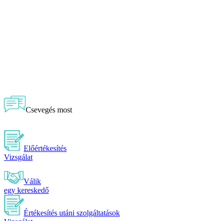
Csevegés most
Előértékesítés
Vizsgálat
Válik
egy kereskedő
Értékesítés utáni szolgáltatások