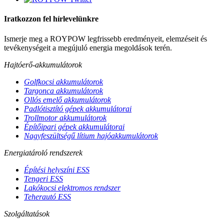
Iratkozzon fel hírlevelünkre
Ismerje meg a ROYPOW legfrissebb eredményeit, elemzéseit és
tevékenységeit a megújuló energia megoldások terén.
Hajtóerő-akkumulátorok
Golfkocsi akkumulátorok
Targonca akkumulátorok
Ollós emelő akkumulátorok
Padlótisztító gépek akkumulátorai
Trollmotor akkumulátorok
Építőipari gépek akkumulátorai
Nagyfeszültségű lítium hajóakkumulátorok
Energiatároló rendszerek
Építési helyszíni ESS
Tengeri ESS
Lakókocsi elektromos rendszer
Teherautó ESS
Szolgáltatások