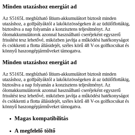
Minden utazáshoz energiát ad
Az S5165L megbízható lítium-akkumulátort biztosít minden
utazáshoz, a golfpályáktól a lakóközösségeken át az üdülőflottákig,
biztosítva a nap folyamán a konzisztens teljesítményt. Az
ólomakkumulátorok azonnal használható cseréjeként egyszerű
frissítést tesz lehetővé, miközben javítja a működési hatékonyságot
és csökkenti a flotta állásidejét, széles körű 48 V-os golfkocsikat és
könnyű haszongépjárműveket támogatva.
Minden utazáshoz energiát ad
Az S5165L megbízható lítium-akkumulátort biztosít minden
utazáshoz, a golfpályáktól a lakóközösségeken át az üdülőflottákig,
biztosítva a nap folyamán a konzisztens teljesítményt. Az
ólomakkumulátorok azonnal használható cseréjeként egyszerű
frissítést tesz lehetővé, miközben javítja a működési hatékonyságot
és csökkenti a flotta állásidejét, széles körű 48 V-os golfkocsikat és
könnyű haszongépjárműveket támogatva.
Magas kompatibilitás
A megfelelő töltő