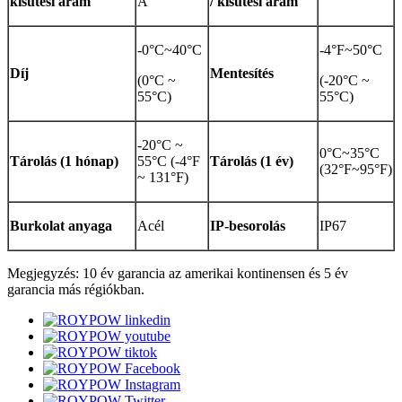
kisütési áram
A
/ kisütési áram
-0°C~40°C
-4°F~50°C
Díj
Mentesítés
(0°C ~
(-20°C ~
55°C)
55°C)
-20°C ~
0°C~35°C
Tárolás (1 hónap)
55°C (-4°F
Tárolás (1 év)
(32°F~95°F)
~ 131°F)
Burkolat anyaga
Acél
IP-besorolás
IP67
Megjegyzés: 10 év garancia az amerikai kontinensen és 5 év
garancia más régiókban.