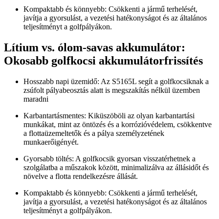
Kompaktabb és könnyebb: Csökkenti a jármű terhelését,
javítja a gyorsulást, a vezetési hatékonyságot és az általános
teljesítményt a golfpályákon.
Lítium vs. ólom-savas akkumulátor:
Okosabb golfkocsi akkumulátorfrissítés
Hosszabb napi üzemidő: Az S5165L segít a golfkocsiknak a
zsúfolt pályabeosztás alatt is megszakítás nélkül üzemben
maradni
Karbantartásmentes: Kiküszöböli az olyan karbantartási
munkákat, mint az öntözés és a korrózióvédelem, csökkentve
a flottaüzemeltetők és a pálya személyzetének
munkaerőigényét.
Gyorsabb töltés: A golfkocsik gyorsan visszatérhetnek a
szolgálatba a műszakok között, minimalizálva az állásidőt és
növelve a flotta rendelkezésre állását.
Kompaktabb és könnyebb: Csökkenti a jármű terhelését,
javítja a gyorsulást, a vezetési hatékonyságot és az általános
teljesítményt a golfpályákon.