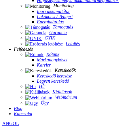
Hajtásteljesítményű akkumulátormegoldások
Monitoring
Ipari akkumulátor
Lakókocsi / Tengeri
Energiatárolás
Támogatás
Garancia
GYIK
Letöltés
Felfedezés
Rólunk
Márkanagykövet
Karrier
Kereskedők
Kereskedő keresése
Legyen kereskedő
Hír
Kiállítások
Webinárium
Ügy
Blog
Kapcsolat
ANGOL