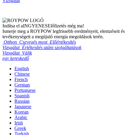
Vizsgálat
Indítsa el a
INGYENES
Előfizetés még ma!
Ismerje meg a ROYPOW legfrissebb eredményeit, elemzéseit és
tevékenységeit a megújuló energia megoldások terén.
Otthon
Csevegés most
Előértékesítés
Vizsgálat
Értékesítés utáni szolgáltatások
Vizsgálat
Válik
egy kereskedő
English
Chinese
French
German
Portuguese
Spanish
Russian
Japanese
Korean
Arabic
Irish
Greek
Turkish