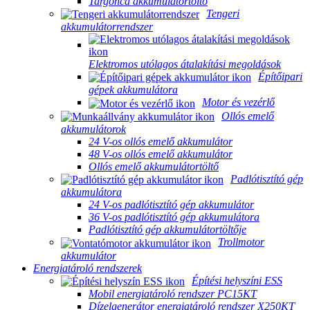
Targonca akkumulátortöltő
Tengeri
akkumulátorrendszer
Elektromos utólagos átalakítási megoldások
Építőipari
gépek akkumulátora
Motor és vezérlő
Ollós emelő
akkumulátorok
24 V-os ollós emelő akkumulátor
48 V-os ollós emelő akkumulátor
Ollós emelő akkumulátortöltő
Padlótisztító gép
akkumulátora
24 V-os padlótisztító gép akkumulátor
36 V-os padlótisztító gép akkumulátora
Padlótisztító gép akkumulátortöltője
Trollmotor
akkumulátor
Energiatároló rendszerek
Építési helyszíni ESS
Mobil energiatároló rendszer PC15KT
Dízelgenerátor energiatároló rendszer X250KT