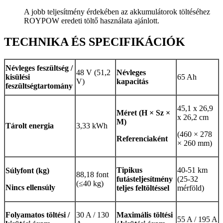
A jobb teljesítmény érdekében az akkumulátorok töltéséhez
ROYPOW eredeti töltő használata ajánlott.
TECHNIKA ÉS SPECIFIKÁCIÓK
Névleges feszültség /
48 V (51,2
Névleges
kisülési
65 Ah
V)
kapacitás
feszültségtartomány
45,1 x 26,9
Méret (H × Sz ×
x 26,2 cm
M)
Tárolt energia
3,33 kWh
(460 × 278
Referenciaként
× 260 mm)
Tipikus
40-51 km
Súly
font (kg)
88,18 font
futásteljesítmény
(25-32
(≤40 kg)
Nincs ellensúly
teljes feltöltéssel
mérföld)
Folyamatos töltési /
30 A / 130
Maximális töltési
55 A / 195 A