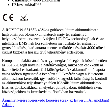
Ciklusélet:
> 4000 alkalommal
IP-besorolás:
IP67
A ROYPOW S5165L 48V-os golfkocsi lítium akkumulátort a
hagyományos ólomakkumulátorok nagy teljesítményű
helyettesítésére tervezték. A fejlett LiFePO4 technológiának és az
intelligens BMS-nek köszönhetően megbízható teljesítményt,
gyorsabb töltést, karbantartásmentes működést és akár 4000 töltési
ciklust biztosít a hosszú távú teljesítmény érdekében.
Kompakt kialakításának és nagy energiasűrűségének köszönhetően
az S5165L segít növelni a hatótávolságot, miközben csökkenti az
üzemeltetési és karbantartási költségeket. Az akkumulátor állapota
valós időben figyelhető a beépített SOC-mérőn vagy a Bluetooth
alkalmazáson keresztül, így...
sofőrök
nagyobb láthatóság és kontroll
az akkumulátor teljesítménye felett.
It
Ideális lítium akkumulátor-
frissítés golfkocsikhoz, amelyeket golfpályákon, üdülőhelyeken,
közösségekben és kereskedelmi flottákban használnak.
Árajánlat kérése
Kereskedő keresése (csak az Egyesült Államokban)
Adatlap