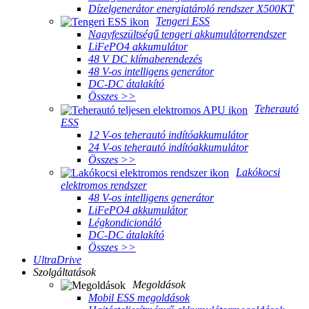
Dízelgenerátor energiatároló rendszer X500KT
Tengeri ESS
Nagyfeszültségű tengeri akkumulátorrendszer
LiFePO4 akkumulátor
48 V DC klímaberendezés
48 V-os intelligens generátor
DC-DC átalakító
Összes >>
Teherautó
ESS
12 V-os teherautó indítóakkumulátor
24 V-os teherautó indítóakkumulátor
Összes >>
Lakókocsi
elektromos rendszer
48 V-os intelligens generátor
LiFePO4 akkumulátor
Légkondicionáló
DC-DC átalakító
Összes >>
UltraDrive
Szolgáltatások
Megoldások
Mobil ESS megoldások