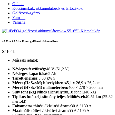
Otthon
Kocsimárkák, akkumulátorok és tartozékok
Golfkocsi-gyártó
Yamaha
Yamaha
48 V-os 65 Ah-s lítium golfkocsi akkumulátor
S5165L
Műszaki adatok
Névleges feszültség:
48 V (51,2 V)
Névleges kapacitás:
65 Ah
Tárolt energia:
3,33 kWh
Méret (H×Sz×M) hüvelykben:
45,1 x 26,9 x 26,2 cm
Méret (H×Sz×M) milliméterben:
460 × 278 × 260 mm
Súly font (kg) Nincs ellensúly:
88,18 font (≤40 kg)
Tipikus futásteljesítmény teljes feltöltéssel:
40-51 km (25-32
mérföld)
Folyamatos töltési / kisütési áram:
30 A / 130 A
Maximális töltési / kisütési áram:
55 A / 195 A