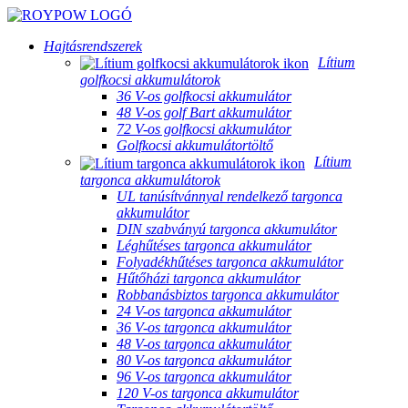
Hajtásrendszerek
Lítium
golfkocsi akkumulátorok
36 V-os golfkocsi akkumulátor
48 V-os golf Bart akkumulátor
72 V-os golfkocsi akkumulátor
Golfkocsi akkumulátortöltő
Lítium
targonca akkumulátorok
UL tanúsítvánnyal rendelkező targonca
akkumulátor
DIN szabványú targonca akkumulátor
Léghűtéses targonca akkumulátor
Folyadékhűtéses targonca akkumulátor
Hűtőházi targonca akkumulátor
Robbanásbiztos targonca akkumulátor
24 V-os targonca akkumulátor
36 V-os targonca akkumulátor
48 V-os targonca akkumulátor
80 V-os targonca akkumulátor
96 V-os targonca akkumulátor
120 V-os targonca akkumulátor