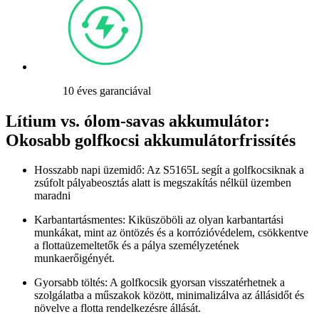
10 éves garanciával
Lítium vs. ólom-savas akkumulátor:
Okosabb golfkocsi akkumulátorfrissítés
Hosszabb napi üzemidő: Az S5165L segít a golfkocsiknak a
zsúfolt pályabeosztás alatt is megszakítás nélkül üzemben
maradni
Karbantartásmentes: Kiküszöböli az olyan karbantartási
munkákat, mint az öntözés és a korrózióvédelem, csökkentve
a flottaüzemeltetők és a pálya személyzetének
munkaerőigényét.
Gyorsabb töltés: A golfkocsik gyorsan visszatérhetnek a
szolgálatba a műszakok között, minimalizálva az állásidőt és
növelve a flotta rendelkezésre állását.