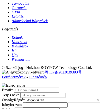
Támogatás
Garancia
GYIK
Letöltés
Adatvédelmi irányelvek
Felfedezés
Rólunk
Kapcsolat
Kiállítások
Hír
Ügy
Webinárium
© Szerzői jog - Huizhou ROYPOW Technology Co., Ltd.
粤ICP备2023039393号
Forró termékek
-
Oldaltérkép
Email*
Teljes név*
Ország/Régió*
Irányítószám