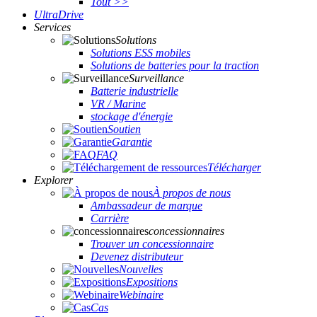
Tout >>
UltraDrive
Services
Solutions
Solutions ESS mobiles
Solutions de batteries pour la traction
Surveillance
Batterie industrielle
VR / Marine
stockage d'énergie
Soutien
Garantie
FAQ
Télécharger
Explorer
À propos de nous
Ambassadeur de marque
Carrière
concessionnaires
Trouver un concessionnaire
Devenez distributeur
Nouvelles
Expositions
Webinaire
Cas