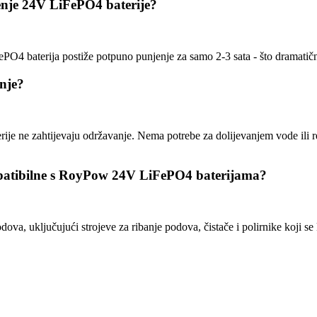
enje 24V LiFePO4 baterije?
baterija postiže potpuno punjenje za samo 2-3 sata - što dramatično 
anje?
je ne zahtijevaju održavanje. Nema potrebe za dolijevanjem vode ili r
ompatibilne s RoyPow 24V LiFePO4 baterijama?
odova, uključujući strojeve za ribanje podova, čistače i polirnike koji s