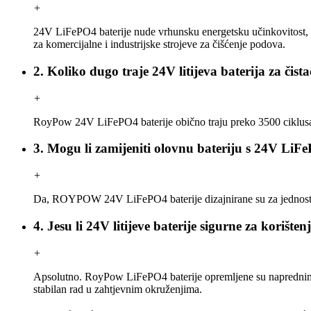
+
24V LiFePO4 baterije nude vrhunsku energetsku učinkovitost, brž
za komercijalne i industrijske strojeve za čišćenje podova.
2. Koliko dugo traje 24V litijeva baterija za čist
+
RoyPow 24V LiFePO4 baterije obično traju preko 3500 ciklusa p
3. Mogu li zamijeniti olovnu bateriju s 24V LiFe
+
Da, ROYPOW 24V LiFePO4 baterije dizajnirane su za jednostav
4. Jesu li 24V litijeve baterije sigurne za korište
+
Apsolutno. RoyPow LiFePO4 baterije opremljene su naprednim su
stabilan rad u zahtjevnim okruženjima.