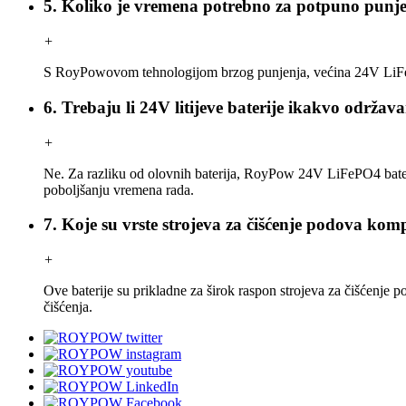
5. Koliko je vremena potrebno za potpuno punj
+
S RoyPowovom tehnologijom brzog punjenja, većina 24V LiFePO4 
6. Trebaju li 24V litijeve baterije ikakvo održav
+
Ne. Za razliku od olovnih baterija, RoyPow 24V LiFePO4 bateri
poboljšanju vremena rada.
7. Koje su vrste strojeva za čišćenje podova k
+
Ove baterije su prikladne za širok raspon strojeva za čišćenje p
čišćenja.