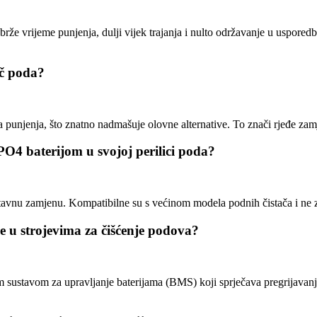
e vrijeme punjenja, dulji vijek trajanja i nulto održavanje u usporedbi 
ač poda?
unjenja, što znatno nadmašuje olovne alternative. To znači rjeđe zamj
PO4 baterijom u svojoj perilici poda?
nu zamjenu. Kompatibilne su s većinom modela podnih čistača i ne za
nje u strojevima za čišćenje podova?
stavom za upravljanje baterijama (BMS) koji sprječava pregrijavanje,