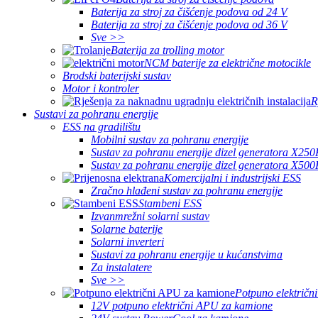
Baterija za stroj za čišćenje podova od 24 V
Baterija za stroj za čišćenje podova od 36 V
Sve >>
Baterija za trolling motor
NCM baterije za električne motocikle
Brodski baterijski sustav
Motor i kontroler
R
Sustavi za pohranu energije
ESS na gradilištu
Mobilni sustav za pohranu energije
Sustav za pohranu energije dizel generatora X25
Sustav za pohranu energije dizel generatora X50
Komercijalni i industrijski ESS
Zračno hlađeni sustav za pohranu energije
Stambeni ESS
Izvanmrežni solarni sustav
Solarne baterije
Solarni inverteri
Sustavi za pohranu energije u kućanstvima
Za instalatere
Sve >>
Potpuno električ
12V potpuno električni APU za kamione