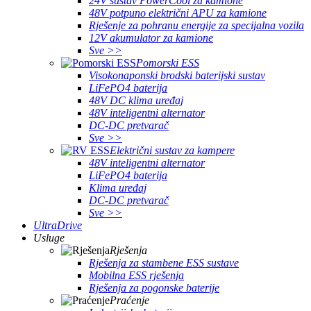
24V sustav PowerCool za kamione
48V potpuno električni APU za kamione
Rješenje za pohranu energije za specijalna vozila
12V akumulator za kamione
Sve >>
Pomorski ESS
Visokonaponski brodski baterijski sustav
LiFePO4 baterija
48V DC klima uređaj
48V inteligentni alternator
DC-DC pretvarač
Sve >>
Električni sustav za kampere
48V inteligentni alternator
LiFePO4 baterija
Klima uređaj
DC-DC pretvarač
Sve >>
UltraDrive
Usluge
Rješenja
Rješenja za stambene ESS sustave
Mobilna ESS rješenja
Rješenja za pogonske baterije
Praćenje