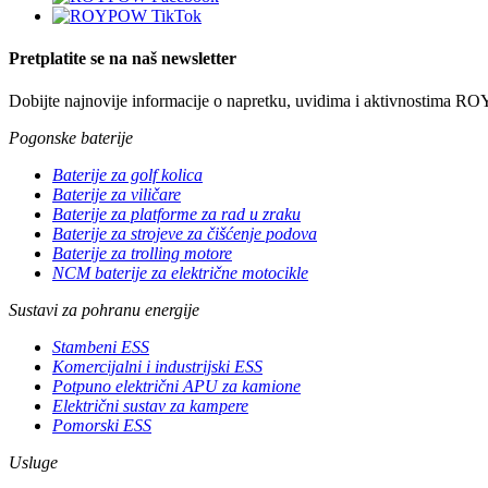
Pretplatite se na naš newsletter
Dobijte najnovije informacije o napretku, uvidima i aktivnostima RO
Pogonske baterije
Baterije za golf kolica
Baterije za viličare
Baterije za platforme za rad u zraku
Baterije za strojeve za čišćenje podova
Baterije za trolling motore
NCM baterije za električne motocikle
Sustavi za pohranu energije
Stambeni ESS
Komercijalni i industrijski ESS
Potpuno električni APU za kamione
Električni sustav za kampere
Pomorski ESS
Usluge