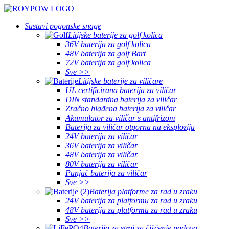
Sustavi pogonske snage
Litijske baterije za golf kolica
36V baterija za golf kolica
48V baterija za golf Bart
72V baterija za golf kolica
Sve >>
Litijske baterije za viličare
UL certificirana baterija za viličar
DIN standardna baterija za viličar
Zračno hlađena baterija za viličar
Akumulator za viličar s antifrizom
Baterija za viličar otporna na eksploziju
24V baterija za viličar
36V baterija za viličar
48V baterija za viličar
80V baterija za viličar
Punjač baterija za viličar
Sve >>
Baterija platforme za rad u zraku
24V baterija za platformu za rad u zraku
48V baterija za platformu za rad u zraku
Sve >>
Baterija za stroj za čišćenje podova