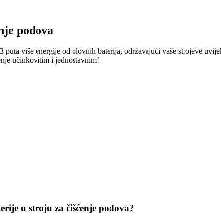
enje podova
puta više energije od olovnih baterija, održavajući vaše strojeve uvij
enje učinkovitim i jednostavnim!
rije u stroju za čišćenje podova?