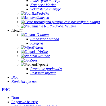
Industrijska baterija
Kamper / Marine
Skladištenje energije
Podrška
Jamstvo
Često postavljana pitanja
Preuzmi
Istražiti
O nama
Ambasador brenda
Karijera
Vijesti
Izložbe
Webinar
Spis
Trgovci
Pronađite prodavača
Postanite trgovac
Blog
Kontaktirajte nas
ENG
Dom
Pogonske baterije