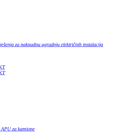
ješenja za naknadnu ugradnju električnih instalacija
0KT
0KT
ni APU za kamione