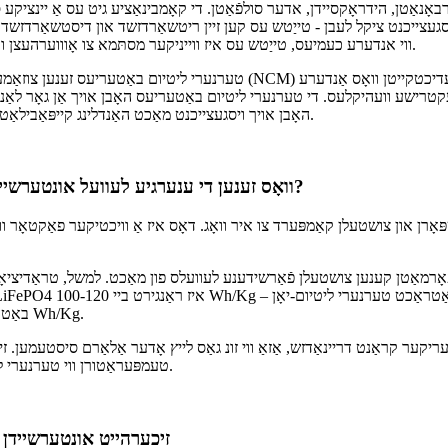
 ויסגעצייכנט ציקל לעבן - טייַטש עס קען זיין ריטשאַרדזשד און דיסטשאַרדז
ווי אנדערע כעמיעס, טייַטש עס איז ווייניקער מסתּמא צו אָוווערהעצן ווען געניצט אין אַפּלאַקיישאַנז וואָס דאַרפן אָפט הויך-מאַכט דיסטשאַרדזשיז.
טערנערי ליטיום באַטעריעס זענען צוזאַמענגעשטעלט פון אַ קאָמבינאַציע פון ​​ל
האָבן אויך ויסגעצייכנט מאַכט האַנדלינג קייפּאַבילאַטיז, דערמעגלעכט זיי צו געשווינד אָפּזאָגן הויך אַמאַונץ פון קראַנט ווען נייטיק.
וואָס זענען די ענערגיע לעוועל אונטערשיידן צווישן ליטהיום פאָספאַט און טערנאַרי ליטהיום באַטעריעס?
ָרן און צושטעלן קאַמפּערד צו איר וואָג. דאָס איז אַ וויכטיקער פאַקטאָר ו
באַטעריעס, האָבן זיי אַן אפילו העכערע ספּעציפֿישע ענערגיע ראַנג פון 160-180 Wh/Kg.
טעמפּעראַטורן ווי טערנערי ליטהיום-יאָן באַטעריעס, מאכן זיי ידעאַל פֿאַר שטרענגע סביבה באדינגונגען.
זיכערהייט אונטערשיידן צ