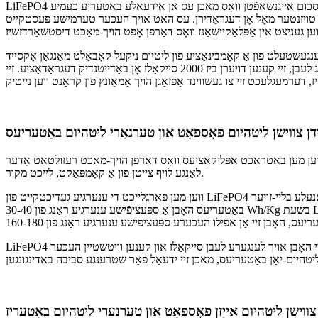
LiFePO4 איז צוזאמענגעשטעלט פון ליטיום פאָספֿאַט פּאַרטיקלען געמישט מיט קאַרבאָנאַטן, הידראָקסיידן, אדער סולפֿאַטן. די קאָמבינאַציע גיט עס אַ יינציקע סכום אייגנשאַפֿטן וואָס מאַכן עס אַן אידעאַלע באַטעריע כעמיע
שד טויזנטער מאָל אָן דעגראַדירן. עס האט אויך העכער טערמישע פעסטקייט
יטיום ניקעל קאָבאַלט מאַנגאַן אָקסייד (NCM) און גראַפיט. דאָס דערמעגלעכט די באַטעריע צו דערגרייכן ענערגיע געדיכטקייטן וואָס אַנדערע
כעמיעס קענען נישט גלייַכן, מאַכנדיג זיי ידעאַל פֿאַר אַפּלאַקיישאַנז ווי עלעקטרישע וועהיקלעס. די טערנערי ליטיום באַטעריעס האָבן אויך אַן גאָר לאַנג לעבן, זיי קענען דויערן ביז 2000 סייקאַלז אָן באַדייטנדיק דעגראַדאַציע. זיי
וען מען באַטראַכט אַפּליקאַציעס וואָס דאַרפן הויך-מאַכט רעזולטאַט אָדער
לאַנגע לויף צייטן פון אַ קאָמפּאַקט, לייכט מקור.
ווען מען פארגלייכט די ענערגיע געדיכטקייט פון LiFePO4 און טערנערי ליטיום באַטעריעס, איז וויכטיג צו באַמערקן אַז פֿאַרשידענע פֿאָרמאַטן קענען צושטעלן פֿאַרשידענע לעוועלס פון מאַכט. למשל, טראַדיציאָנעלע בליי-זויער
באַטעריעס האָבן אַ ספּעציפֿישע ענערגיע ראַנג פון 30-40 Wh/Kg בשעת LiFePO4 איז ראַנגירט ביי 100-120 Wh/Kg – כּמעט דריי מאָל מער ווי זייער בליי-זויער קאַונערפּאַרט. ווען מען באַטראַכט טערנערי ליטיום-יאָן
LiFePO4 באַטעריעס זענען בעסער פּאַסיק פֿאַר אַפּליקאַציעס מיט נידעריקער קראַנט דריינאַדזש, אַזאַ ווי זונ גאַס לייץ אָדער אַלאַרם סיסטעמען. זיי האָבן אויך לענגערע לעבן סייקאַלז און קענען וויטשטיין העכער
ווישן ליטהיום אייַזן פאָספאַט און טערנערי ליטהיום באַטעריז