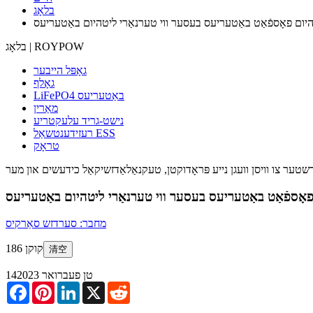
בלאָג
בלאָג | ROYPOW
גאָפּל הייבער
גאָלף
LiFePO4 באַטעריעס
מאַרין
נישט-גריד עלעקטריע
רעזידענטשאַל ESS
טראָק
מחבר: סערדזש סאַרקיס
186 קוקן
清空
14טן פעברואר 2023
Facebook
Pinterest
LinkedIn
X
Reddit