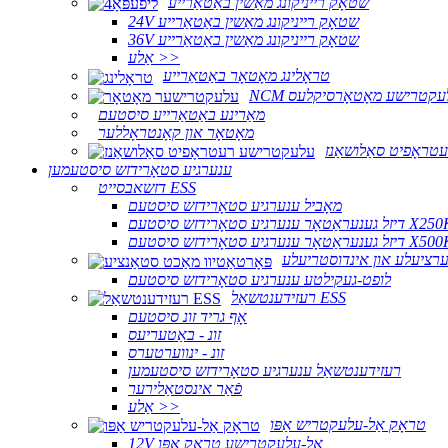
שטאָק רייניקונג מאַשין באַטאַרייע
24V שטאָק רייניקונג מאַשין באַטאַרייע
36V שטאָק רייניקונג מאַשין באַטאַרייע
אַלע >>
טראָלינג מאָטאָר באַטאַרייע
ר עלעקטרישע מאָטאָרסיקלעס
מאַרינע באַטאַרייע סיסטעם
מאָטאָר און קאָנטראָללער
ראָפיט סאַלושאַנז
ענערגיע סטאָרידזש סיסטעמען
דזשאבסייט ESS
מאָביל ענערגיע סטאָרידזש סיסטעם
אָר ענערגיע סטאָרידזש סיסטעם X250KT
אָר ענערגיע סטאָרידזש סיסטעם X500KT
לופט-געקילטע ענערגיע סטאָרידזש סיסטעם
רעזידענטשאַל ESS
אָף גריד זונ סיסטעם
זונ - באַטעריעס
זונ - ינווערטערס
רעזידענטשאַל ענערגיע סטאָרידזש סיסטעמען
פֿאַר אינסטאַלירער
אַלע >>
טראָק אַל-עלעקטריש אַפּו
12V אל-עלעקטרישע טראָק אַפּו