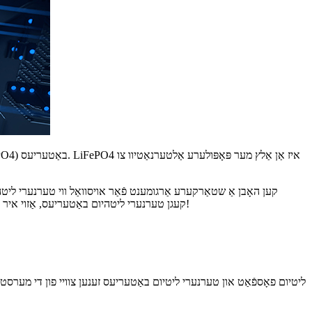
פּראָיעקטן. לייענט ווײַטער צו געפֿינען מער וועגן LiFePO4 קעגן טערנערי ליטהיום באַטעריעס, אַזוי איר קענט מאַכן אַן אינפֿאָרמירטע באַשלוס ווען איר באַטראַכט אײַער ווײַטערדיקע מאַכט לייזונג!
ליטיום פאָספֿאַט און טערנערי ליטיום באַטעריעס זענען צוויי פון די מערסט 