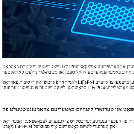
ט נישט ווייטער ווי ליטיום פֿאָספֿאַט (LiFePO4) באַטעריעס. LiFePO4 איז אַן אַלץ מער פּאָפּולערע אַלטערנאַטיוו צו
לאָמיר זיך פֿאַרטיפֿן אין די סיבות פֿאַרוואָס LiFePo4 קען האָבן אַ שטאַרקערע אַרגומענט פֿאַר אויסוואַל ווי טערנערי ליטהיום באַטעריעס, און באַקומען אַן אײַנבליק אין וואָס יעדער טיפּ באַטעריע קען ברענגען צו אײַערע
לות, פון העכער ענערגיע געדיכטקייט צו לענגערע לעבן-שפּאַנס. אָבער וואָס
מאַכט LiFePO4 און טערנערי ליטיום באַטעריעס אַזוי ספּעציעל?