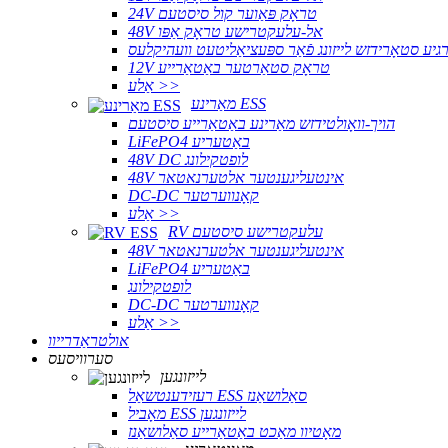
24V טראָק פּאַוער קול סיסטעם
48V אל-עלעקטרישע טראָק אַפּו
גיע סטאָרידזש לייזונג פֿאַר ספּעציאַליטעט וועהיקלעס
12V טראָק סטאַרטער באַטאַרייע
אַלע >>
מאַרינע ESS
הויך-וואָולטידזש מאַרינע באַטאַרייע סיסטעם
LiFePO4 באַטעריע
48V DC לופטקילונג
48V אינטעליגענטער אלטערנאטאר
DC-DC קאָנווערטער
אַלע >>
RV עלעקטרישע סיסטעם
48V אינטעליגענטער אלטערנאטאר
LiFePO4 באַטעריע
לופטקילונג
DC-DC קאָנווערטער
אַלע >>
אולטראַדרייוו
סערוויסעס
לייזונגען
רעזידענטשאַל ESS סאַלושאַנז
מאָביל ESS לייזונגען
מאָטיוו מאַכט באַטאַרייע סאַלושאַנז