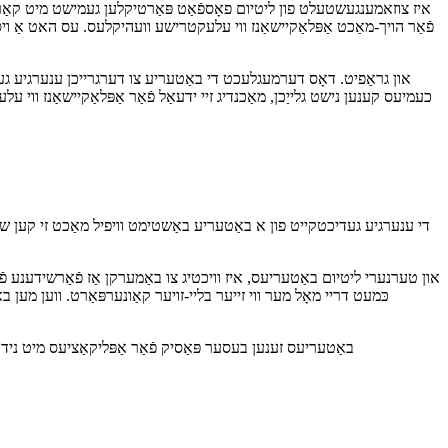
פֿאַר הויך-מאַכט אַפּלאַקיישאַנז ווי עלעקטרישע וועהיקלעס. עס האט אַ
די ענערגיע געדיכטקייט פון א באַטעריע באַשטימט וויפיל מאַכט זי קען שפּא