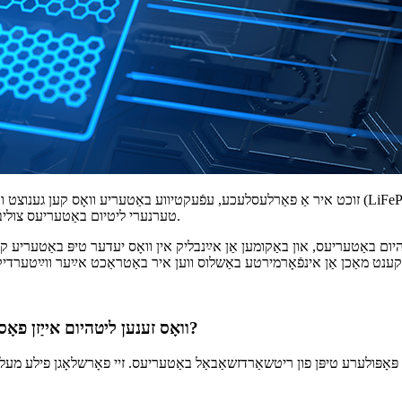
זוכט איר אַ פאַרלעסלעכע, עפֿעקטיווע באַטעריע וואָס קען גענוצט ווערן אין פֿאַרשידענע אַפּליקאַציעס? זוכ
טערנערי ליטיום באַטעריעס צוליב אירע באַמערקנסווערטע קוואַליטעטן און סביבה-פֿרײַנדלעכן כאַראַקטער.
וואָס זענען ליטהיום אייַזן פאָספאַט און טערנאַרי ליטהיום באַטעריעס צוזאַמענגעשטעלט פון?
פּאָפּולערע טיפּן פון ריטשאַרדזשאַבאַל באַטעריעס. זיי פאָרשלאָגן פילע מע