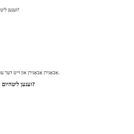
זענען ליטהיום פאָספֿאַט באַטעריעס בעסער ווי טערנאַרי ליטהיום באַטעריעס?
אַבאָנירן און זייט דער ערשטער צו וויסן וועגן נייע פּראָדוקטן, טעקנאַלאַדזשיקאַל כידעשים און מער.
אַבאָנירן
זענען ליטהיום פאָספֿאַט באַטעריעס בעסער ווי טערנאַרי ליטהיום באַטעריעס?