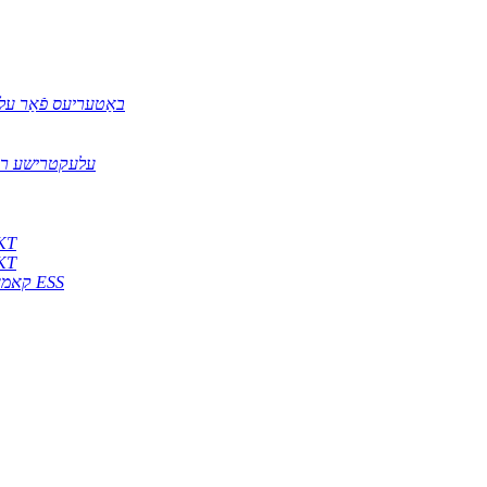
NCM באַטעריעס פֿאַ
עלעקטרישע רעט
דיזל גענעראַט
דיזל גענעראַט
קאמערציעלע און אינדוסטריעלע ESS