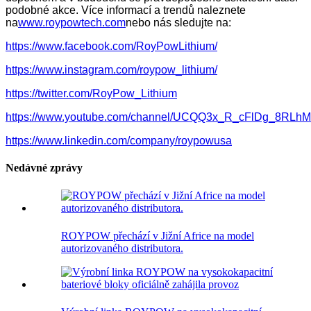
podobné akce. Více informací a trendů naleznete
na
www.roypowtech.com
nebo nás sledujte na:
https://www.facebook.com/RoyPowLithium/
https://www.instagram.com/roypow_lithium/
https://twitter.com/RoyPow_Lithium
https://www.youtube.com/channel/UCQQ3x_R_cFlDg_8RLh
https://www.linkedin.com/company/roypowusa
Nedávné zprávy
ROYPOW přechází v Jižní Africe na model
autorizovaného distributora.