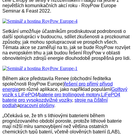
celé Evropy se sešly v nizozemském Haagu na jedné z
největších komunikačních akcí roku - RoyPow Europe
Seminar & Feast 2022.
Setkání umožňuje účastníkům prodiskutovat podrobnosti o
další spolupráci v budoucnu, sdílet zkušenosti a prozkoumat
způsoby, jak mohou spolupracovat ve prospěch všech.
Témata akce se zaměřují na to, jak se bude RoyPow rozvíjet
na evropském trhu a jak budou řešení RoyPow v oblasti
obnovitelných zdrojů energie dlouhodobě prospěšná pro lidi.
Během akce představila Renee (obchodní ředitelka
společnosti RoyPow Europe)
řešení pro přímý přívod
energie
pro různé aplikace, jako například populární
Golfový
vozík s LiFePO4
/
baterie pro trollingové motory
,
LiFePO4
baterie pro vysokozdvižné vozíky
,
stroje na čištění
podlah
a
pracovní plošiny
.
„Očekává se, že trh s lithiovými bateriemi během
prognózovaného období poroste, protože lithiové baterie
mají nižší míru samovybíjení než většina ostatních
chemických typů baterií, včetně olověných baterií (LAB),