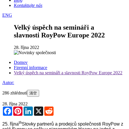
Blog
Kontaktujte nás
ENG
Velký úspěch na semináři a
slavnosti RoyPow Europe 2022
28. října 2022
Domov
Firemní informace
Velký úspěch na semináři a slavnosti RoyPow Europe 2022
Autor:
286 zhlédnutí
清空
28. října 2022
Facebook
Pinterest
LinkedIn
X
Reddit
th
25. října
Stovky partnerů a prodejců společnosti RoyPow z