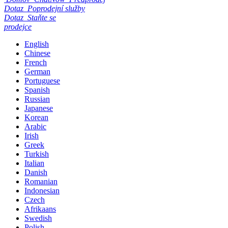
Dotaz
Poprodejní služby
Dotaz
Staňte se
prodejce
English
Chinese
French
German
Portuguese
Spanish
Russian
Japanese
Korean
Arabic
Irish
Greek
Turkish
Italian
Danish
Romanian
Indonesian
Czech
Afrikaans
Swedish
Polish