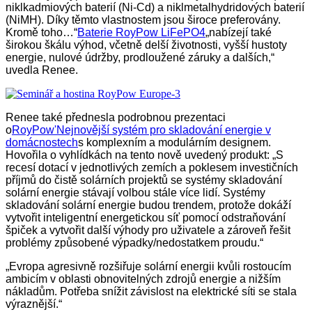
niklkadmiových baterií (Ni-Cd) a niklmetalhydridových baterií
(NiMH). Díky těmto vlastnostem jsou široce preferovány.
Kromě toho…“
Baterie RoyPow LiFePO4
„nabízejí také
širokou škálu výhod, včetně delší životnosti, vyšší hustoty
energie, nulové údržby, prodloužené záruky a dalších,“
uvedla Renee.
Renee také přednesla podrobnou prezentaci
o
RoyPow
'
Nejnovější systém pro skladování energie v
domácnostech
s komplexním a modulárním designem.
Hovořila o vyhlídkách na tento nově uvedený produkt: „S
recesí dotací v jednotlivých zemích a poklesem investičních
příjmů do čistě solárních projektů se systémy skladování
solární energie stávají volbou stále více lidí. Systémy
skladování solární energie budou trendem, protože dokáží
vytvořit inteligentní energetickou síť pomocí odstraňování
špiček a vytvořit další výhody pro uživatele a zároveň řešit
problémy způsobené výpadky/nedostatkem proudu.“
„Evropa agresivně rozšiřuje solární energii kvůli rostoucím
ambicím v oblasti obnovitelných zdrojů energie a nižším
nákladům. Potřeba snížit závislost na elektrické síti se stala
výraznější.“