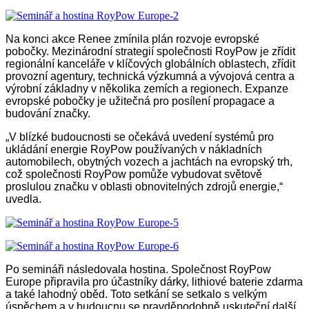
Na konci akce Renee zmínila plán rozvoje evropské
pobočky. Mezinárodní strategií společnosti RoyPow je zřídit
regionální kanceláře v klíčových globálních oblastech, zřídit
provozní agentury, technická výzkumná a vývojová centra a
výrobní základny v několika zemích a regionech. Expanze
evropské pobočky je užitečná pro posílení propagace a
budování značky.
„V blízké budoucnosti se očekává uvedení systémů pro
ukládání energie RoyPow používaných v nákladních
automobilech, obytných vozech a jachtách na evropský trh,
což společnosti RoyPow pomůže vybudovat světově
proslulou značku v oblasti obnovitelných zdrojů energie,“
uvedla.
Po semináři následovala hostina. Společnost RoyPow
Europe připravila pro účastníky dárky, lithiové baterie zdarma
a také lahodný oběd. Toto setkání se setkalo s velkým
úspěchem a v budoucnu se pravděpodobně uskuteční další