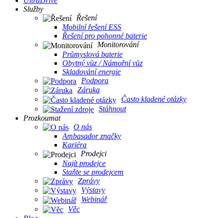
UltraDrive
Služby
Řešení
Mobilní řešení ESS
Řešení pro pohonné baterie
Monitorování
Průmyslová baterie
Obytný vůz / Námořní vůz
Skladování energie
Podpora
Záruka
Často kladené otázky
Stáhnout
Prozkoumat
O nás
Ambasador značky
Kariéra
Prodejci
Najít prodejce
Staňte se prodejcem
Zprávy
Výstavy
Webinář
Věc