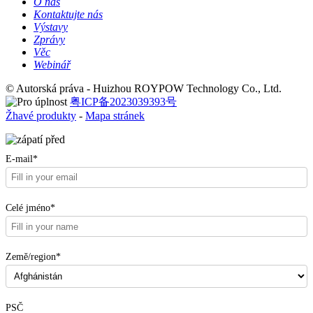
O nás
Kontaktujte nás
Výstavy
Zprávy
Věc
Webinář
© Autorská práva - Huizhou ROYPOW Technology Co., Ltd.
粤ICP备2023039393号
Žhavé produkty
-
Mapa stránek
E-mail*
Celé jméno*
Země/region*
PSČ