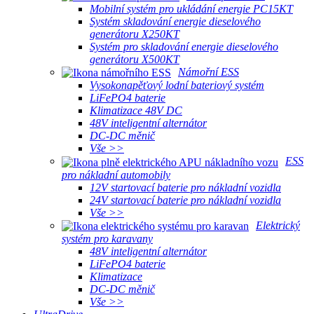
Mobilní systém pro ukládání energie PC15KT
Systém skladování energie dieselového
generátoru X250KT
Systém pro skladování energie dieselového
generátoru X500KT
Námořní ESS
Vysokonapěťový lodní bateriový systém
LiFePO4 baterie
Klimatizace 48V DC
48V inteligentní alternátor
DC-DC měnič
Vše >>
ESS
pro nákladní automobily
12V startovací baterie pro nákladní vozidla
24V startovací baterie pro nákladní vozidla
Vše >>
Elektrický
systém pro karavany
48V inteligentní alternátor
LiFePO4 baterie
Klimatizace
DC-DC měnič
Vše >>