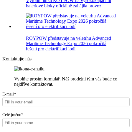
Výrobní linka ROYPOW na vysokokapacitní
bateriové bloky oficiálně zahájila provoz
ROYPOW představuje na veletrhu Advanced
Maritime Technology Expo 2026 pokročilá
řešení pro elektrifikaci lodí
Kontaktujte nás
Vyplňte prosím formulář. Náš prodejní tým vás bude co
nejdříve kontaktovat.
E-mail*
Celé jméno*