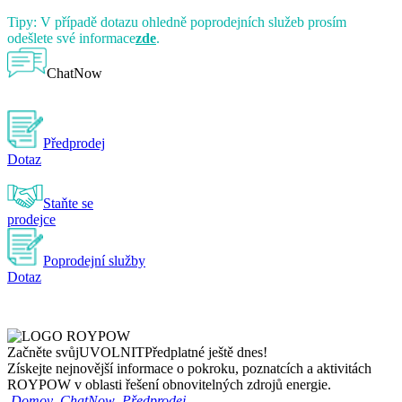
Tipy: V případě dotazu ohledně poprodejních služeb prosím
odešlete své informace
zde
.
ChatNow
Předprodej
Dotaz
Staňte se
prodejce
Poprodejní služby
Dotaz
Začněte svůj
UVOLNIT
Předplatné ještě dnes!
Získejte nejnovější informace o pokroku, poznatcích a aktivitách
ROYPOW v oblasti řešení obnovitelných zdrojů energie.
Domov
ChatNow
Předprodej