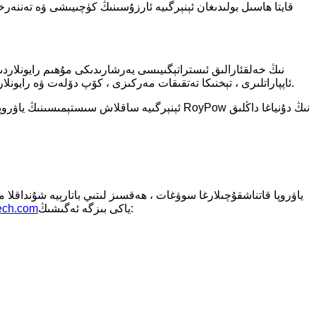
ئاپپاراتلىرى ، تېخنىكا تەتقىقات مەركىزى ، كۆپ دۆلەت ۋە رايونلاردىكى ئىشلەپچىقىرىش بازىلىرىنى ئورۇنلاشتۇرۇش. ياۋروپا تارمىقىنىڭ كېڭىيىشى ماركىنى تەشۋىق قىلىش ۋە قۇرۇشنى كۈچەيتىشكە پايدىلىق.
ياكى بىزگە ئەگىشىڭ:
ech.com