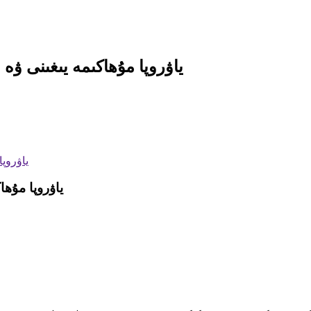
RoyPow ياۋروپا مۇھاكىمە يىغىنى ۋە 2022-يىللىق چوڭ مۇۋەپپەقىيەت
RoyPow ياۋروپا 
RoyPow ياۋروپا مۇھاكىمە يىغى