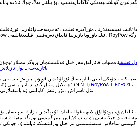
ائىت تەپسىلاتلارنى مۇزاكىرە قىلىپ ، تەجرىبە-ساۋاقلارنى ئورتاقلىشال
ل قىلىش
ئاممىباب قاتارلىق ھەر خىل قوللىنىشچان پروگراممىلار ئۈچۈن
.
LiFePO4 باتارېيەسى
,
پول تازىلاش 
 ،
قوغۇشۇن كىسلاتالىق باتارېيە (LAB) ، نىكېل كادمىي باتارېيەسى (Ni-Cd) ۋە نىكېل مېتال گىدرىد باتارېيەسى (NiMH).
نۆل ئاسراش ، ئۇزارتىش كاپالىتى ۋە باشقىلارنى ئۆز ئىچىگە ئالغان نۇرغۇن ئەۋزەللىكلەر بىلەن تەمىنلەيدۇ »دېدى رېنې.
ئالغان ۋە مودۇللۇق لايىھە قوللىنىلغان. ئۇ يېڭىدىن بازارغا سېلىنغان ب
 مەبلىغىنىڭ چېكىنىشى ۋە ساپ قۇياش ئېنېرگىيىسى تۈرىگە مەبلەغ سې
گىيىسى ساقلاش سىستېمىسى بىر خىل يۈزلىنىشكە ئايلىنىدۇ ، چۈنكى ئۇ 