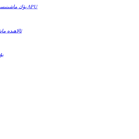
يۈك ماشىنىسى بارلىق توكلۇق APU
ئالاھىدە م
يۇ