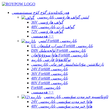
ھەرىكەتلەندۈرگۈچ كۈچ سىستېمىسى
لىتىي گولف ھارۋىسى باتارېيەسى
36V گولف ھارۋىسى
48V گولف بارت باتارېيەسى
72V گولف ھارۋىسى
ھەممىسى >>
لىتىي Forklift باتارېيەسى
UL ئېتىراپ قىلىنغان Forklift باتارېيەسى
DIN ئۆلچەملىك Forklift باتارېيەسى
ھاۋا سوۋۇتۇلغان Forklift باتارېيەسى
توڭلاتقۇغا قارشى باتارېيە
پارتىلاشتىن مۇداپىئەلىنىش فورماتى باتارېيەسى
24V Forklift باتارېيەسى
36V Forklift باتارېيەسى
48V Forklift باتارېيەسى
80V Forklift باتارېيەسى
Forklift باتارېيەسى
ھەممىسى >>
ئاۋىئاتسىيە خىزمەت سۇپىسى باتارېيەسى
24V ھاۋا خىزمەت سۇپىسى باتارېيەسى
48V ھاۋا خىزمەت سۇپىسى باتارېيەسى