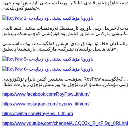
«قايتا ھاسىل بولىدىغان ئېنېرگىيە ئارزۇسىنىڭ كۈچىيىشى ۋە تەننەرخىنىڭ تۆۋەن بولۇشى سەۋەبىدىن ياۋروپا قۇياش ئېنېرگىيىسىنى كېڭەيتىشتە تاجاۋۇزچىلىق قىلدى. ئېلېكتر تورىغا تايىنىشنى ئازايتىش ئېھتىياجى
تېخىمۇ گەۋدىلەندى».
خىرىدا ، رېنې ياۋروپا تارمىقىنىڭ تەرەققىيات پىلانىنى تىلغا ئالدى. RoyPow نىڭ خەلقئارالىق ئىستراتېگىيىسى يەرشارىدىكى مۇھىم رايونلاردىكى رايون ئىشخانىلىرىنى ئورۇنلاشتۇرۇش ، مەشغۇلات
ئۇ مۇنداق دېدى: «يېقىن كەلگۈسىدە ، يۈك ماشىنىسى ، RV ۋە سەيلە كېمىسىگە قوللىنىلغان RoyPow ئېنېرگىيە ساقلاش سىستېمىسىنىڭ ياۋروپا بازىرىغا چىقىرىلىشىدىن ئۈمىد بار ، بۇ RoyPow نىڭ دۇنياغا داڭلىق
قايتا ھاسىل بولىدىغان ئېنېرگىيە ماركىسىنى يارىتىشىغا پايدىلىق».
سۆھبەت يىغىنىدىن كېيىن بايرام ئۆتكۈزۈلدى. RoyPow ياۋروپا قاتناشقۇچىلارغا سوۋغات ، ھەقسىز لىتىي باتارېيە شۇنداقلا مەززىلىك چۈشلۈك تاماق تەييارلىدى. بۇ يىغىلىش زور ئۇتۇقلارغا ئېرىشتى ، كەلگۈسىدە
ۈشى مۇمكىن. تېخىمۇ كۆپ ئۇچۇر ۋە يۈزلىنىش ئۈچۈن زىيارەت قىلىڭ
https://www.facebook.com/RoyPowLithium/
https://www.instagram.com/roypow_lithium/
https://twitter.com/RoyPow_Lithium
https://www.youtube.com/channel/UCQQ3x_R_cFlDg_8RLh