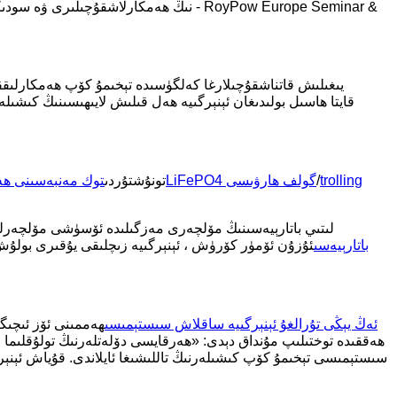
يىغىلىش قاتناشقۇچىلارغا كەلگۈسىدە تېخىمۇ كۆپ ھەمكارلىققا ئ
trolling
/
LiFePO4 گولف ھارۋىسى
پائالىيەت جەريانىدا رېنې (RoyPow Europe نىڭ سېتىش دېرىكتورى) تونۇشتۇردى
توك مەنبەسىنى ھە
RoyPow LiFePO4 باتارېيەسى
ئۇزۇن ئۆمۈر كۆرۈش ، ئېنېرگىيە زىچلىقى يۇقىرى بولۇش
s ئەڭ يېڭى تۇرالغۇ ئېنېرگىيە ساقلاش سىستېمىسى
ھەممىنى ئۆز ئىچىگە 
ھەققىدە توختىلىپ مۇنداق دېدى: «ھەرقايسى دۆلەتلەرنىڭ تولۇقلىما
سىستېمىسى تېخىمۇ كۆپ كىشىلەرنىڭ تاللىشىغا ئايلاندى. قۇياش ئېنېر