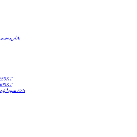
ئېلېكترونلۇق موتسىكلىت ئۈچۈن NCM باتارېيە
دىزېل گېنېراتور ئېنېرگىيە ساقلاش س
دىزېل گېنېراتور ئېنېرگىيە ساقلاش س
سودا ۋە سانائەت ESS