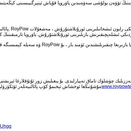
پائالىيەت ئا
www.roypowt
مۇشۇنىڭغا ئوخشاش تېخىمۇ كۆپ پائالىيەتلەر ئۆتكۈزۈل
MUhgg