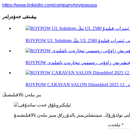
https://www.linkedin.com/company/roypowusa
يېقىنقى خەۋەرلەر
اممىسىنى ئېتىراپ قىلىدۇ
ئىشلەپچىقىرىش زاۋۇتى رەسمىي تىجارەت باشلىدى
بىز بىلەن ئالاقىلىشىڭ
ئېلخەت *