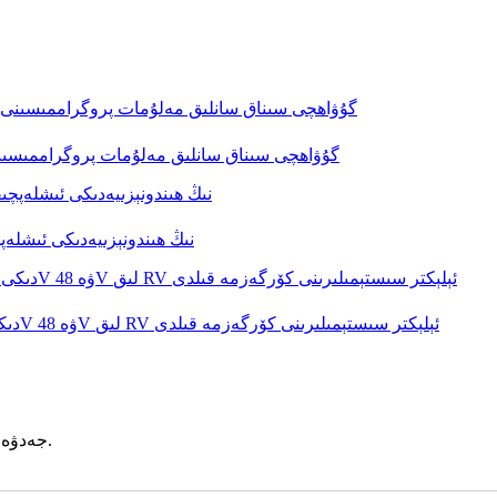
ROYPOW UL Solutions نىڭ UL 2580 گۇۋاھچى سىناق سانلىق مەلۇمات پروگر
ROYPOW نىڭ ھىندونېزىيەدىكى 
ROYPOW CARAVAN SALON Düsseldorf 2025 دىكى 12V ۋە 48V لىق RV ئېلېكتر سىستېمىلىرىنى كۆرگەزمە قىلدى
جەدۋەلنى تولدۇرۇڭ. سېتىشلىرىمىز بالدۇرراق سىز بىلەن ئالاقىلىشىدۇ.