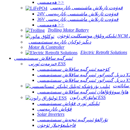
ھەممىسى >>
قەۋەت تازىلاش ماشىنىسى باتارېيەسى
24V قەۋەت تازىلاش ماشىنىسى باتارېيەسى
36V قەۋەت تازىلاش ماشىنىسى باتارېيەسى
ھەممىسى >>
Trolling Motor Battery
سى
دېڭىز-ئوكيان باتارېيە سىستېمىسى
Motor & Controller
Electric Retrofit Solutions
ئېنېرگىيە ساقلاش سىستېمىسى
خىزمەت ئورنى ESS
كۆچمە ئېنېرگىيە ساقلاش سىستېمىسى
ىستېمىسى X250KT
ىستېمىسى X500KT
ھاۋا سوۋۇتۇلغان ئېنېرگىيە ساقلاش سىستېمىسى
ئولتۇراق رايون ESS
ئېلېكتر تورى قۇياش سىستېمىسى
قۇياش باتارېيەسى
Solar Inverters
تۇرالغۇ ئېنېرگىيە تېجەش سىستېمىسى
قاچىلىغۇچىلار ئۈچۈن