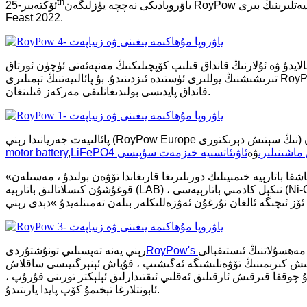
th
ياۋروپادىكى نەچچە يۈزلىگەن RoyPow نىڭ ھەمكارلاشقۇچىلىرى ۋە سودىگەرلىرى گوللاندىيەدىكى گاگاغا يىغىلىپ ، بۇ يىلقى ئەڭ چوڭ ئالاقە پائالىيەتلىرىنىڭ بىرى - RoyPow Europe Seminar &
25-ئۆكتەبىر
Feast 2022.
ايدۇ ۋە ئۇلارنىڭ قانداق قىلىپ كۆپچىلىكنىڭ مەنپەئەتى ئۈچۈن ئورتاق
تىرىشىشنىڭ يوللىرى ئۈستىدە ئىزدىنىدۇ. بۇ پائالىيەتنىڭ تېمىلىرى RoyPow نىڭ ياۋروپا بازىرىدا قانداق تەرەققىي قىلىدىغانلىقى ، RoyPow قايتا ھاسىل بولىدىغان ئېنېرگىيە ھەل قىلىش لايىھىسىنىڭ كىشىلەرگە
قانداق پايدىسى بولىدىغانلىقى مەركەز قىلىنغان.
ماشىنىلىرى
ۋە
ئاۋىئاتسىيە خىزمەت سۇپىسى
,
motor battery
«لىتىي باتارېيەسىنىڭ مۆلچەرى مەزگىلىدە ئۆسۈشى مۆلچەرلەنمەكتە ، چۈنكى لىتىي باتارېيەنىڭ ئۆزلۈكىدىن قويۇپ بېرىش نىسبىتى باشقا باتارېيە خىمىيىلىك دورىلىرىغا قارىغاندا تۆۋەن بولىدۇ ، مەسىلەن
ۇ مەھسۇلاتنىڭ ئىستىقبالى
'
RoyPow
رېنې يەنە تەپسىلىي تونۇشتۇردى
لىش كىرىمىنىڭ تۆۋەنلىشىگە ئەگىشىپ ، قۇياش ئېنېرگىيىسى ساقلاش
چوققا قىرقىش ئارقىلىق ئەقلىي ئىقتىدارلىق ئېلېكتر تورىنى قۇرۇپ ،
ئابونتلارغا تېخىمۇ كۆپ پايدا يارىتىدۇ.