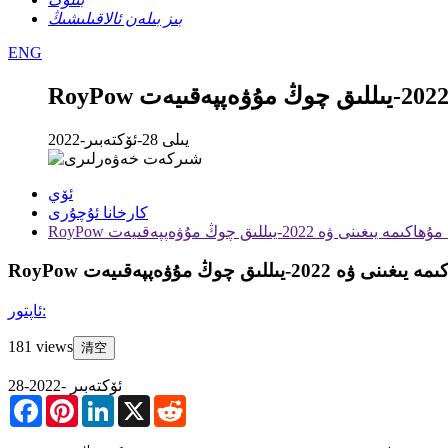
بىز بىلەن ئالاقىلىشىڭ
ENG
2022-يىلى 28-ئۆكتەبىر
ئۆي
كارخانا ئۇچۇرى
مۇھاكىمە يىغىنى ۋە 2022-يىللىق چوڭ مۇۋەپپەقىيەت
نى ۋە 2022-يىللىق چوڭ مۇۋەپپەقىيەت
ئاپتور:
181 views
清空
28-ئۆكتەبىر -2022
Facebook
Pinterest
LinkedIn
X
Reddit