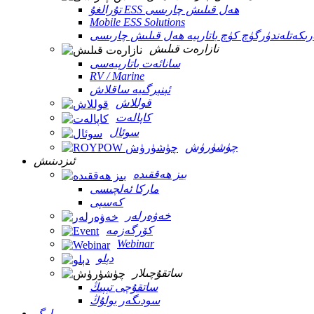
تۇرالغۇ ESS ھەل قىلىش چارىسى
Mobile ESS Solutions
ىكەتلەندۈرگۈچ كۈچ باتارېيە ھەل قىلىش چارىسى
نازارەت قىلىش
سانائەت باتارېيەسى
RV / Marine
ئېنېرگىيە ساقلاش
قوللاش
كاپالەت
سوئال
چۈشۈرۈش
ئىزدىنىش
بىز ھەققىدە
ماركا ئەلچىسى
كەسپى
خەۋەرلەر
كۆرگەزمە
Webinar
دېلو
ساتقۇچىلار
ساتقۇچى تېپىڭ
سودىگەر بولۇڭ
بىلوگ