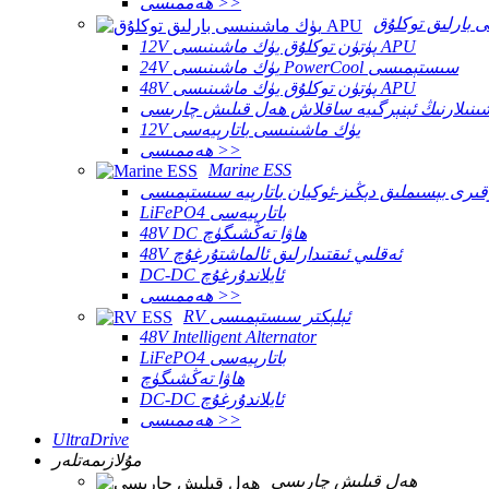
ھەممىسى >>
12V پۈتۈن توكلۇق يۈك ماشىنىسى APU
24V يۈك ماشىنىسى PowerCool سىستېمىسى
48V پۈتۈن توكلۇق يۈك ماشىنىسى APU
اشىنىلارنىڭ ئېنېرگىيە ساقلاش ھەل قىلىش چارىسى
12V يۈك ماشىنىسى باتارېيەسى
ھەممىسى >>
Marine ESS
قىرى بېسىملىق دېڭىز-ئوكيان باتارېيە سىستېمىسى
LiFePO4 باتارېيەسى
48V DC ھاۋا تەڭشىگۈچ
48V ئەقلىي ئىقتىدارلىق ئالماشتۇرغۇچ
DC-DC ئايلاندۇرغۇچ
ھەممىسى >>
RV ئېلېكتر سىستېمىسى
48V Intelligent Alternator
LiFePO4 باتارېيەسى
ھاۋا تەڭشىگۈچ
DC-DC ئايلاندۇرغۇچ
ھەممىسى >>
UltraDrive
مۇلازىمەتلەر
ھەل قىلىش چارىسى