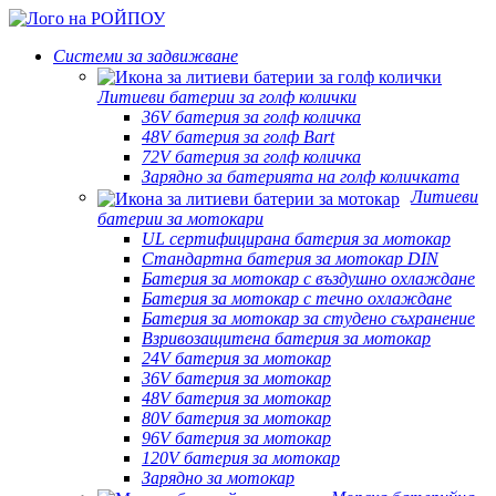
Системи за задвижване
Литиеви батерии за голф колички
36V батерия за голф количка
48V батерия за голф Bart
72V батерия за голф количка
Зарядно за батерията на голф количката
Литиеви
батерии за мотокари
UL сертифицирана батерия за мотокар
Стандартна батерия за мотокар DIN
Батерия за мотокар с въздушно охлаждане
Батерия за мотокар с течно охлаждане
Батерия за мотокар за студено съхранение
Взривозащитена батерия за мотокар
24V батерия за мотокар
36V батерия за мотокар
48V батерия за мотокар
80V батерия за мотокар
96V батерия за мотокар
120V батерия за мотокар
Зарядно за мотокар