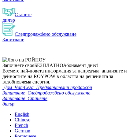
Станете
дилър
Следпродажбено обслужване
Запитване
Започнете своя
БЕЗПЛАТНО
Абонамент днес!
Вземете най-новата информация за напредъка, анализите и
дейностите на ROYPOW в областта на решенията за
възобновяема енергия.
Дом
ЧатСега
Предварителни продажби
Запитване
Следпродажбено обслужване
Запитване
Станете
дилър
English
Chinese
French
German
Portuguese