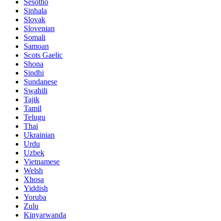
Sesotho
Sinhala
Slovak
Slovenian
Somali
Samoan
Scots Gaelic
Shona
Sindhi
Sundanese
Swahili
Tajik
Tamil
Telugu
Thai
Ukrainian
Urdu
Uzbek
Vietnamese
Welsh
Xhosa
Yiddish
Yoruba
Zulu
Kinyarwanda