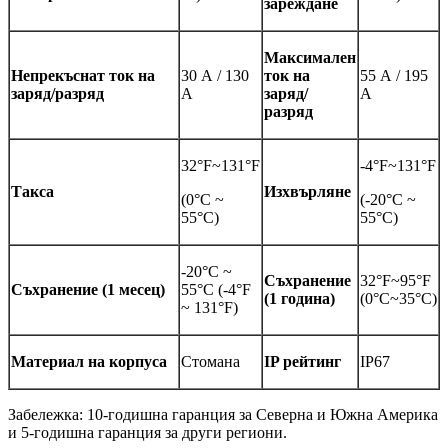
зареждане
Максимален
Непрекъснат ток на
30 А / 130
ток на
55 А / 195
заряд/разряд
А
заряд/
А
разряд
32°F~131°F
-4°F~131°F
Такса
Изхвърляне
(0°C ~
(-20°C ~
55°C)
55°C)
-20°C ~
Съхранение
32°F~95°F
Съхранение (1 месец)
55°C (-4°F
(1 година)
(0°C~35°C)
~ 131°F)
Материал на корпуса
Стомана
IP рейтинг
IP67
Забележка: 10-годишна гаранция за Северна и Южна Америка
и 5-годишна гаранция за други региони.