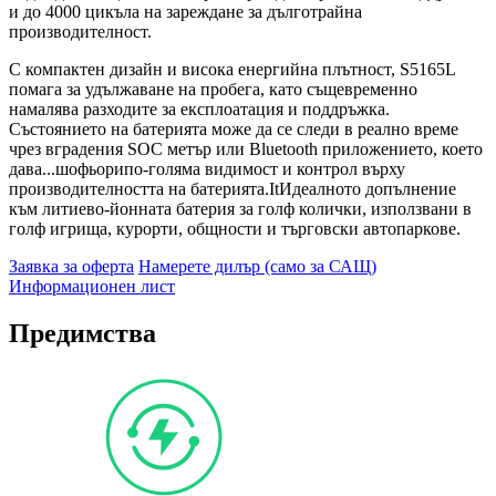
и до 4000 цикъла на зареждане за дълготрайна
производителност.
С компактен дизайн и висока енергийна плътност, S5165L
помага за удължаване на пробега, като същевременно
намалява разходите за експлоатация и поддръжка.
Състоянието на батерията може да се следи в реално време
чрез вградения SOC метър или Bluetooth приложението, което
дава...
шофьори
по-голяма видимост и контрол върху
производителността на батерията.
It
Идеалното допълнение
към литиево-йонната батерия за голф колички, използвани в
голф игрища, курорти, общности и търговски автопаркове.
Заявка за оферта
Намерете дилър (само за САЩ)
Информационен лист
Предимства