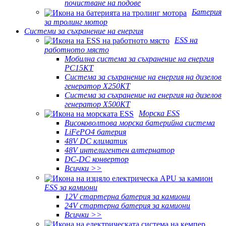
почистване на подове
Батерия
за тролинг мотор
Системи за съхранение на енергия
ESS на
работното място
Мобилна система за съхранение на енергия
PC15KT
Система за съхранение на енергия на дизелов
генератор X250KT
Система за съхранение на енергия на дизелов
генератор X500KT
Морска ESS
Високоволтова морска батерийна система
LiFePO4 батерия
48V DC климатик
48V интелигентен алтернатор
DC-DC конвертор
Всички >>
ESS за камиони
12V стартерна батерия за камиони
24V стартерна батерия за камиони
Всички >>