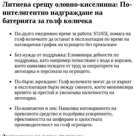
Литиева срещу оловно-киселинна: ​​По-
интелигентно надграждане на
батерията за голф количка
По-дълго ежедневно време за работа: S5165L помага на
голф количките да останат в експлоатация по време на
натоварения график на игрището без прекъсване
Без нужда от поддръжка: Елиминира дейности по
поддръжка, като например почистване с вода и корозия,
което намалява нуждата от труд за операторите на
автопарка и персонала на игрището.
По-бързо зареждане: Голф количките могат да се върнат
в експлоатация бързо между смените, което минимизира
времето за престой и увеличава наличността на
автопарка.
По-компактен и лек: Намалява натоварването на
превозното средство и подобрява ускорението,
ефективността на шофиране и цялостната
производителност на голф игрищата.