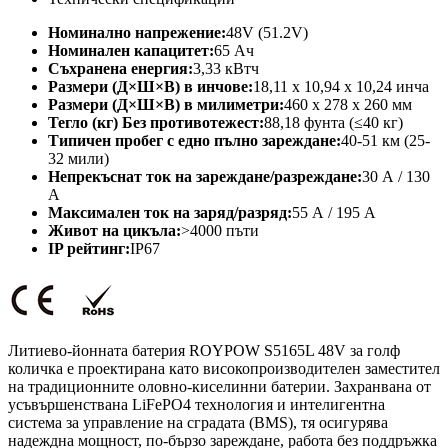
Номинално напрежение:
48V (51.2V)
Номинален капацитет:
65 Ач
Съхранена енергия:
3,33 кВтч
Размери (Д×Ш×В) в инчове:
18,11 x 10,94 x 10,24 инча
Размери (Д×Ш×В) в милиметри:
460 x 278 x 260 мм
Тегло (кг) Без противотежест:
88,18 фунта (≤40 кг)
Типичен пробег с едно пълно зареждане:
40-51 км (25-
32 мили)
Непрекъснат ток на зареждане/разреждане:
30 А / 130
А
Максимален ток на заряд/разряд:
55 А / 195 А
Живот на цикъла:
>4000 пъти
IP рейтинг:
IP67
Литиево-йонната батерия ROYPOW S5165L 48V за голф
количка е проектирана като високопроизводителен заместител
на традиционните оловно-киселинни батерии. Захранвана от
усъвършенствана LiFePO4 технология и интелигентна
система за управление на сградата (BMS), тя осигурява
надеждна мощност, по-бързо зареждане, работа без поддръжка