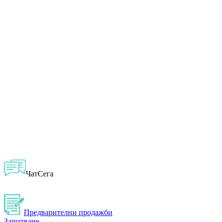
ЧатСега
Предварителни продажби
Запитване