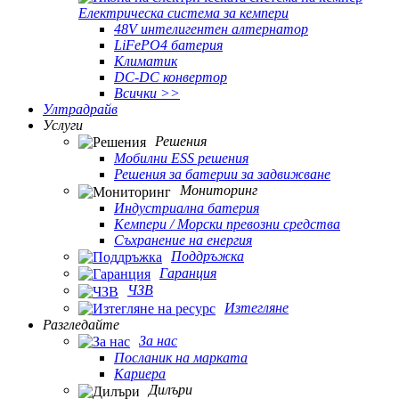
Електрическа система за кемпери
48V интелигентен алтернатор
LiFePO4 батерия
Климатик
DC-DC конвертор
Всички >>
Ултрадрайв
Услуги
Решения
Мобилни ESS решения
Решения за батерии за задвижване
Мониторинг
Индустриална батерия
Кемпери / Морски превозни средства
Съхранение на енергия
Поддръжка
Гаранция
ЧЗВ
Изтегляне
Разгледайте
За нас
Посланик на марката
Кариера
Дилъри