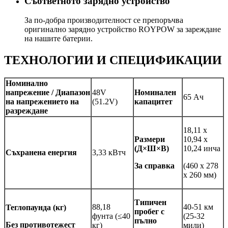
Съответното зарядно устройство
За по-добра производителност се препоръчва
оригинално зарядно устройство ROYPOW за зареждане
на нашите батерии.
ТЕХНОЛОГИИ И СПЕЦИФИКАЦИИ
Номинално
напрежение / Диапазон
48V
Номинален
65 Ач
на напрежението на
(51.2V)
капацитет
разреждане
18,11 x
Размери
10,94 x
(Д×Ш×В)
10,24 инча
Съхранена енергия
3,33 кВтч
За справка
(460 x 278
x 260 мм)
Типичен
88,18
40-51 км
Тегло
паунда (кг)
пробег с
фунта (≤40
(25-32
пълно
Без противотежест
кг)
мили)