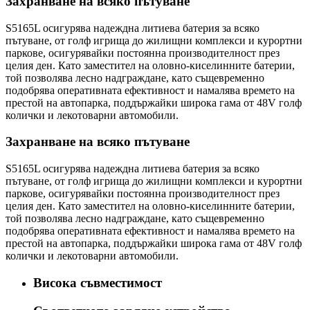
Захранване на всяко пътуване
S5165L осигурява надеждна литиева батерия за всяко
пътуване, от голф игрища до жилищни комплекси и курортни
паркове, осигурявайки постоянна производителност през
целия ден. Като заместител на оловно-киселинните батерии,
той позволява лесно надграждане, като същевременно
подобрява оперативната ефективност и намалява времето на
престой на автопарка, поддържайки широка гама от 48V голф
колички и лекотоварни автомобили.
Захранване на всяко пътуване
S5165L осигурява надеждна литиева батерия за всяко
пътуване, от голф игрища до жилищни комплекси и курортни
паркове, осигурявайки постоянна производителност през
целия ден. Като заместител на оловно-киселинните батерии,
той позволява лесно надграждане, като същевременно
подобрява оперативната ефективност и намалява времето на
престой на автопарка, поддържайки широка гама от 48V голф
колички и лекотоварни автомобили.
Висока съвместимост