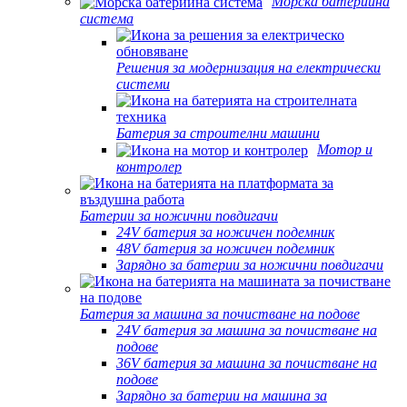
Морска батерийна
система
Решения за модернизация на електрически
системи
Батерия за строителни машини
Мотор и
контролер
Батерии за ножични повдигачи
24V батерия за ножичен подемник
48V батерия за ножичен подемник
Зарядно за батерии за ножични повдигачи
Батерия за машина за почистване на подове
24V батерия за машина за почистване на
подове
36V батерия за машина за почистване на
подове
Зарядно за батерии на машина за