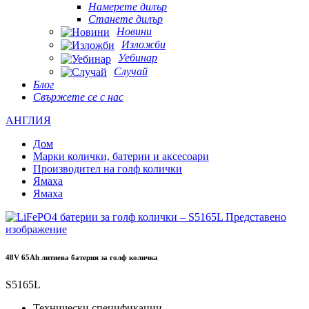
Намерете дилър
Станете дилър
Новини
Изложби
Уебинар
Случай
Блог
Свържете се с нас
АНГЛИЯ
Дом
Марки колички, батерии и аксесоари
Производител на голф колички
Ямаха
Ямаха
48V 65Ah литиева батерия за голф количка
S5165L
Технически спецификации