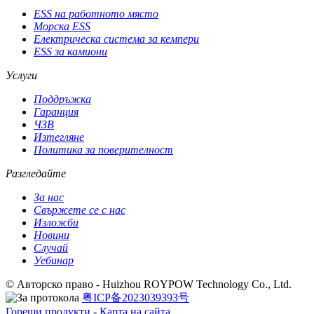
ESS на работното място
Морска ESS
Електрическа система за кемпери
ESS за камиони
Услуги
Поддръжка
Гаранция
ЧЗВ
Изтегляне
Политика за поверителност
Разгледайте
За нас
Свържете се с нас
Изложби
Новини
Случай
Уебинар
© Авторско право - Huizhou ROYPOW Technology Co., Ltd.
粤ICP备2023039393号
Горещи продукти
-
Карта на сайта