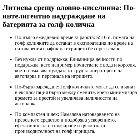
Литиева срещу оловно-киселинна: ​​По-
интелигентно надграждане на
батерията за голф количка
По-дълго ежедневно време за работа: S5165L помага на
голф количките да останат в експлоатация по време на
натоварения график на игрището без прекъсване
Без нужда от поддръжка: Елиминира дейности по
поддръжка, като например почистване с вода и корозия,
което намалява нуждата от труд за операторите на
автопарка и персонала на игрището.
По-бързо зареждане: Голф количките могат да се върнат
в експлоатация бързо между смените, което минимизира
времето за престой и увеличава наличността на
автопарка.
По-компактен и лек: Намалява натоварването на
превозното средство и подобрява ускорението,
ефективността на шофиране и цялостната
производителност на голф игрищата.