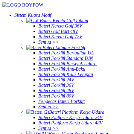
Sistem Kuasa Motif
Bateri Kereta Golf Litium
Bateri Kereta Golf 36V
Bateri Golf Bart 48V
Bateri Kereta Golf 72V
Semua >>
Bateri Lithium Forklift
Bateri Forklift Bertauliah UL
Bateri Forklift Standard DIN
Bateri Forklift Bersejuk Udara
Bateri Forklift Anti-Beku
Bateri Forklift Kalis Letupan
Bateri Forklift 24V
Bateri Forklift 36V
Bateri Forklift 48V
Bateri Forklift 80V
Pengecas Bateri Forklift
Semua >>
Bateri Platform Kerja Udara
Bateri Platform Kerja Udara 24V
Bateri Platform Kerja Udara 48V
Semua >>
Bateri Mesin Pembersih Lantai