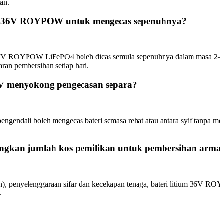
an.
tai 36V ROYPOW untuk mengecas sepenuhnya?
6V ROYPOW LiFePO4 boleh dicas semula sepenuhnya dalam masa 2–3 ja
an pembersihan setiap hari.
V menyokong pengecasan separa?
ngendali boleh mengecas bateri semasa rehat atau antara syif tanp
ngkan jumlah kos pemilikan untuk pembersihan arm
ran), penyelenggaraan sifar dan kecekapan tenaga, bateri litium 36V
.