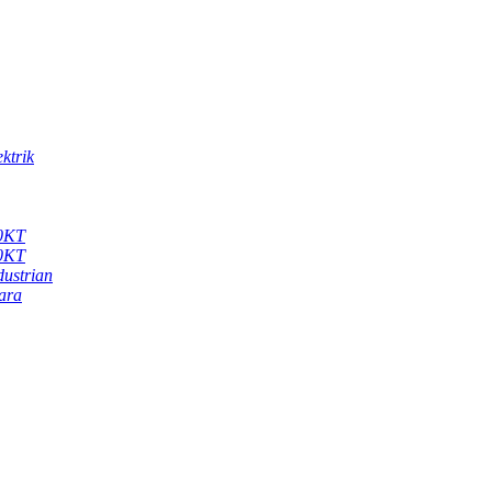
ktrik
50KT
00KT
ustrian
ara