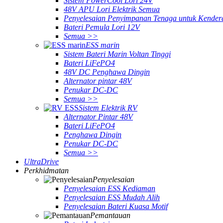
Sistem PowerCool Lori 24V
48V APU Lori Elektrik Semua
Penyelesaian Penyimpanan Tenaga untuk Kender
Bateri Pemula Lori 12V
Semua >>
ESS marin
Sistem Bateri Marin Voltan Tinggi
Bateri LiFePO4
48V DC Penghawa Dingin
Alternator pintar 48V
Penukar DC-DC
Semua >>
Sistem Elektrik RV
Alternator Pintar 48V
Bateri LiFePO4
Penghawa Dingin
Penukar DC-DC
Semua >>
UltraDrive
Perkhidmatan
Penyelesaian
Penyelesaian ESS Kediaman
Penyelesaian ESS Mudah Alih
Penyelesaian Bateri Kuasa Motif
Pemantauan