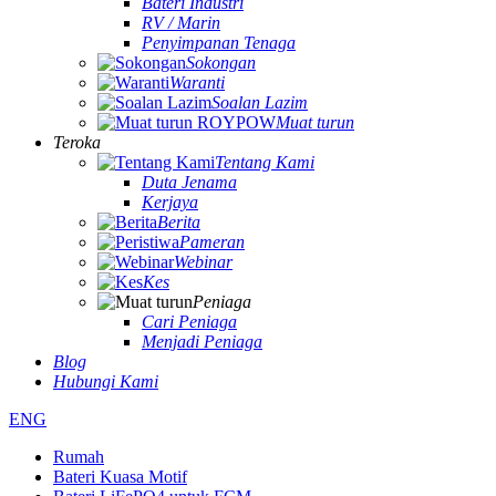
Bateri Industri
RV / Marin
Penyimpanan Tenaga
Sokongan
Waranti
Soalan Lazim
Muat turun
Teroka
Tentang Kami
Duta Jenama
Kerjaya
Berita
Pameran
Webinar
Kes
Peniaga
Cari Peniaga
Menjadi Peniaga
Blog
Hubungi Kami
ENG
Rumah
Bateri Kuasa Motif