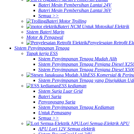
Bateri Mesin Pembersihan Lantai 24V
Bateri Mesin Pembersihan Lantai 36V
Semua >>
Bateri Motor Trolling
Bateri NCM Untuk Motosikal Elektrik
Sistem Bateri Marin
Motor & Pengawal
Penyelesaian Retrofit Ele
Sistem Penyimpanan Tenaga
Tapak kerja ESS
Sistem Penyimpanan Tenaga Mudah Alih
Sistem Penyimpanan Tenaga Penjana Diesel X2
Sistem Penyimpanan Tenaga Penjana Diesel X5
ESS Komersial & Perind
Sistem Penyimpanan Tenaga yang Disejukkan Ud
ESS kediaman
Sistem Suria Luar Grid
Bateri Suria
Penyongsang Suria
Sistem Penyimpanan Tenaga Kediaman
Untuk Pemasang
Semua >>
Lori Semua-Elektrik APU
APU Lori 12V Semua elektrik