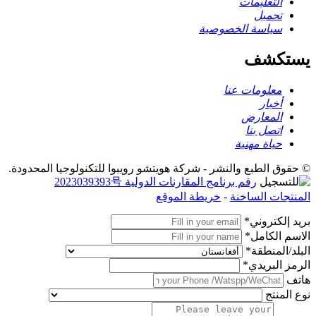
التعليمات
تحميل
سياسة الخصوصية
يستكشف
معلومات عنا
أخبار
المعارض
اتصل بنا
حياة مهنية
© حقوق الطبع والنشر - شركة هويتشو رويبوا للتكنولوجيا المحدودة.
رقم برنامج المقارنات الدولية 2023039393号
المنتجات الساخنة
-
خريطة الموقع
بريد إلكتروني*
الاسم الكامل*
البلد/المنطقة*
الرمز البريدي*
هاتف
نوع المنتج