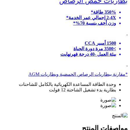
بطاريات حمض الرصاص
350% طاقة*
2-4X إجمالي عمر الخدمة*
وزن أخف بنسبة 70%*
1500 أمبير CCA
>3500 مرة دورة الحياة
بيئة العمل -40 درجة فهرنهايت
*مقارنة ببطاريات الرصاص الحمضية وبطاريات AGM
وحدة الطاقة المساعدة الكهربائية بالكامل للشاحنات
بطارية بدء تشغيل الشاحنة 12 فولت
مواصفات المنتج