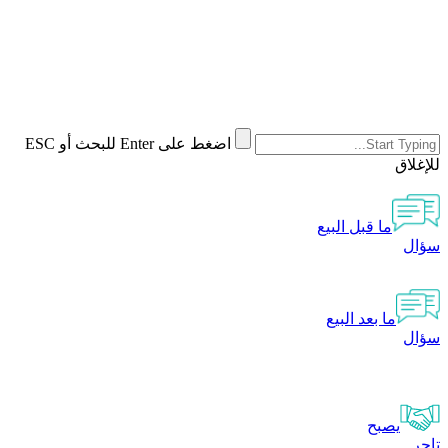
اضغط على Enter للبحث أو ESC
للإغلاق
ما قبل البيع
سؤال
ما بعد البيع
سؤال
يصبح
تاجر