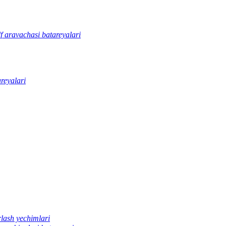
f aravachasi batareyalari
areyalari
rlash yechimlari