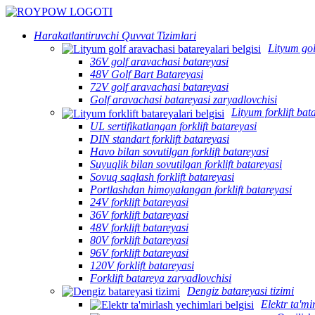
Harakatlantiruvchi Quvvat Tizimlari
Lityum gol
36V golf aravachasi batareyasi
48V Golf Bart Batareyasi
72V golf aravachasi batareyasi
Golf aravachasi batareyasi zaryadlovchisi
Lityum forklift bat
UL sertifikatlangan forklift batareyasi
DIN standart forklift batareyasi
Havo bilan sovutilgan forklift batareyasi
Suyuqlik bilan sovutilgan forklift batareyasi
Sovuq saqlash forklift batareyasi
Portlashdan himoyalangan forklift batareyasi
24V forklift batareyasi
36V forklift batareyasi
48V forklift batareyasi
80V forklift batareyasi
96V forklift batareyasi
120V forklift batareyasi
Forklift batareya zaryadlovchisi
Dengiz batareyasi tizimi
Elektr ta'mi