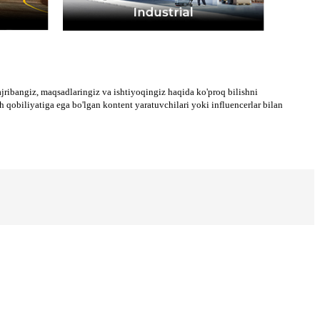
ajribangiz, maqsadlaringiz va ishtiyoqingiz haqida ko'proq bilishni
h qobiliyatiga ega bo'lgan kontent yaratuvchilari yoki influencerlar bilan