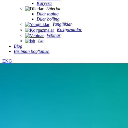
Karyera
Dilerlar
Diler toping
Diler bo'ling
Yangiliklar
Ko'rgazmalar
Vebinar
Ish
Blog
Biz bilan bog'lanish
ENG
Uy
ROYPOW Lityum Elchisi