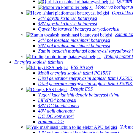
Qurilish
Motor va boshqaru
Qaychi ko't
24V qaychi ko'tarish batareyasi
48V qaychi ko'tarish batareyasi
Qaychi ko'taruvchi batareya zaryadlovchisi
Zamin to
24V pol tozalash mashinasi batareyasi
36V pol tozalash mashinasi batareyasi
Zamin tozalash mashinasi batareyasi zaryadlovchi
Trolling motor 
Energiya saqlash tizimlari
ESS ish joyi
Mobil energiya saqlash tizimi PC15KT
Dizel generator energiyasini saqlash tizimi X250
Dizel generator energiyasini saqlash tizimi X500
Dengiz ESS
Yuqori kuchlanishli dengiz batareyasi tizimi
LiFePO4 batareyasi
48V DC konditsioneri
48V aqlli alternator
DC-DC konvertori
Hammasi >>
Yuk ma
12V yuk mashinasi boshlang'ich batareyasi