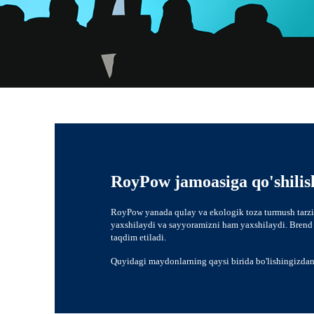
RoyPow jamoasiga qo'shilis
RoyPow yanada qulay va ekologik toza turmush tarzig
yaxshilaydi va sayyoramizni ham yaxshilaydi. Brend e
taqdim etiladi.
Quyidagi maydonlarning qaysi birida bo'lishingizdan qa