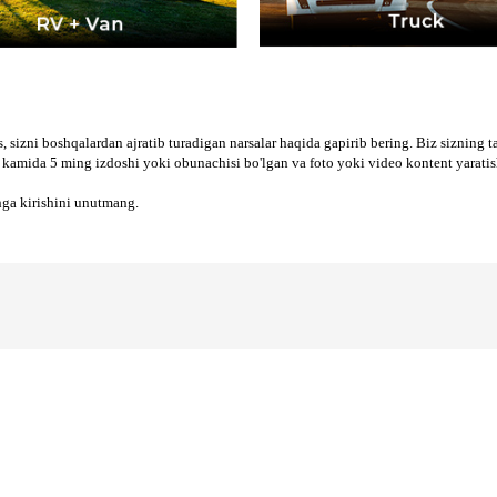
 sizni boshqalardan ajratib turadigan narsalar haqida gapirib bering. Biz sizning t
iz kamida 5 ming izdoshi yoki obunachisi bo'lgan va foto yoki video kontent yaratis
hga kirishini unutmang.