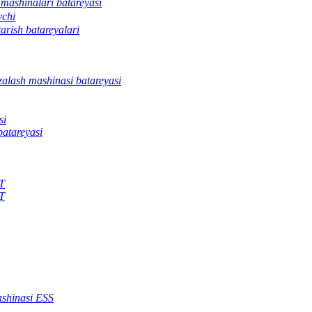
 mashinalari batareyasi
vchi
arish batareyalari
zalash mashinasi batareyasi
si
batareyasi
KT
KT
shinasi ESS