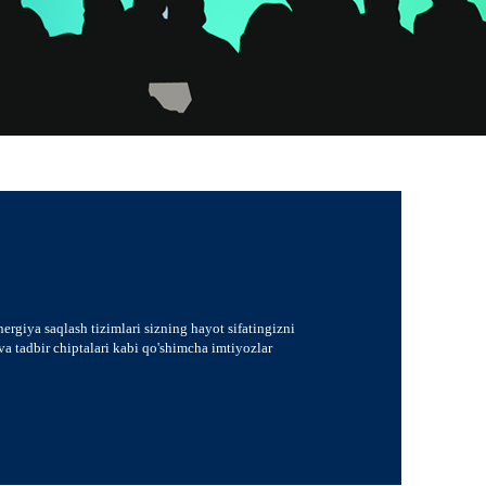
giya saqlash tizimlari sizning hayot sifatingizni
a tadbir chiptalari kabi qo'shimcha imtiyozlar