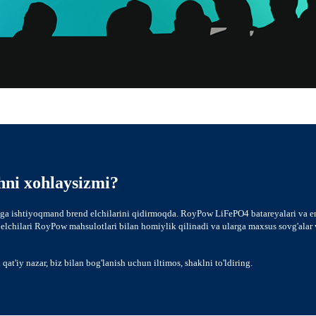
hni xohlaysizmi?
a ishtiyoqmand brend elchilarini qidirmoqda. RoyPow LiFePO4 batareyalari va ener
lchilari RoyPow mahsulotlari bilan homiylik qilinadi va ularga maxsus sovg'alar v
t'iy nazar, biz bilan bog'lanish uchun iltimos, shaklni to'ldiring.