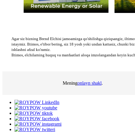
Agar siz bizning Brend Elchisi jamoamizga qo'shilishga qiziqsangiz, iltimos,
istaymiz. Iltimos, e'tibor bering, siz 18 yosh yoki undan kattasiz, chunki b
ishlashni afzal ko'ramiz.
Iltimos, elchilarning huquq va manfaatlari aloqa imzolangandan keyin kuc
Mening
onlayn shakl
.