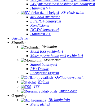
24V yuk mashinasi boshlang'ich batareyasi
Hammasi >>
RV elektr tizimi
48V aqlli alternator
LiFePO4 batareyasi
Konditsioner
DC-DC konvertori
Hammasi >>
UltraDrive
Xizmatlar
Yechimlar
Mobil ESS yechimlari
Motiv quvvat batareyasi yechimlari
Monitoring
Sanoat batareyasi
RV / Dengiz
Energiyani saqlash
Qo'llab-quvvatlash
Kafolat
TSS
Yuklab olish
O'rganing
Biz haqimizda
Brend elchisi