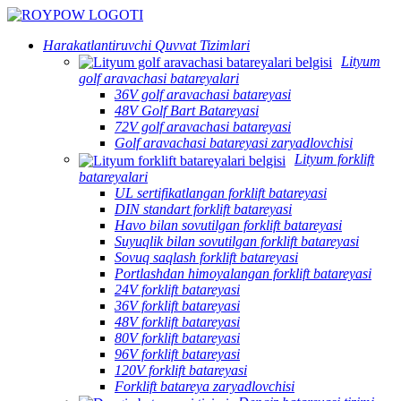
Harakatlantiruvchi Quvvat Tizimlari
Lityum
golf aravachasi batareyalari
36V golf aravachasi batareyasi
48V Golf Bart Batareyasi
72V golf aravachasi batareyasi
Golf aravachasi batareyasi zaryadlovchisi
Lityum forklift
batareyalari
UL sertifikatlangan forklift batareyasi
DIN standart forklift batareyasi
Havo bilan sovutilgan forklift batareyasi
Suyuqlik bilan sovutilgan forklift batareyasi
Sovuq saqlash forklift batareyasi
Portlashdan himoyalangan forklift batareyasi
24V forklift batareyasi
36V forklift batareyasi
48V forklift batareyasi
80V forklift batareyasi
96V forklift batareyasi
120V forklift batareyasi
Forklift batareya zaryadlovchisi