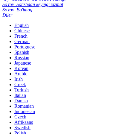
So'rov
Sotishdan keyingi xizmat
So'rov
Bo'lmoq
Diler
English
Chinese
French
German
Portuguese
Spanish
Russian
Japanese
Korean
Arabic
Irish
Greek
Turkish
Italian
Danish
Romanian
Indonesian
Czech
Afrikaans
Swedish
Polish