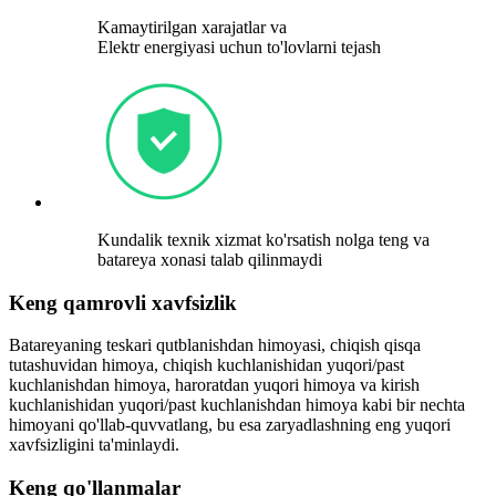
Kamaytirilgan xarajatlar va
Elektr energiyasi uchun to'lovlarni tejash
Kundalik texnik xizmat ko'rsatish nolga teng va
batareya xonasi talab qilinmaydi
Keng qamrovli xavfsizlik
Batareyaning teskari qutblanishdan himoyasi, chiqish qisqa
tutashuvidan himoya, chiqish kuchlanishidan yuqori/past
kuchlanishdan himoya, haroratdan yuqori himoya va kirish
kuchlanishidan yuqori/past kuchlanishdan himoya kabi bir nechta
himoyani qo'llab-quvvatlang, bu esa zaryadlashning eng yuqori
xavfsizligini ta'minlaydi.
Keng qo'llanmalar