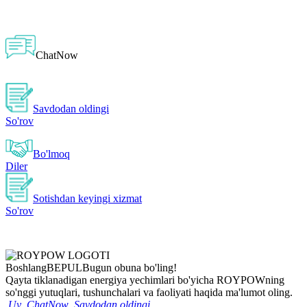
ChatNow
Savdodan oldingi
So'rov
Bo'lmoq
Diler
Sotishdan keyingi xizmat
So'rov
Boshlang
BEPUL
Bugun obuna bo'ling!
Qayta tiklanadigan energiya yechimlari bo'yicha ROYPOWning
so'nggi yutuqlari, tushunchalari va faoliyati haqida ma'lumot oling.
Uy
ChatNow
Savdodan oldingi