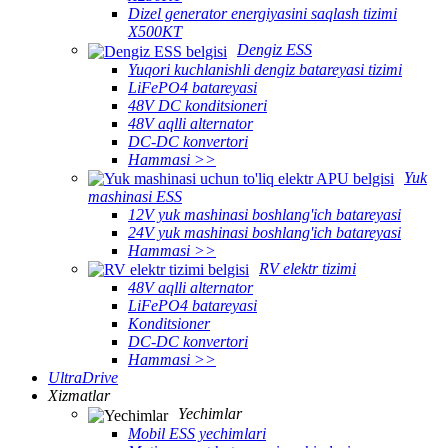
Dizel generator energiyasini saqlash tizimi
X500KT
Dengiz ESS
Yuqori kuchlanishli dengiz batareyasi tizimi
LiFePO4 batareyasi
48V DC konditsioneri
48V aqlli alternator
DC-DC konvertori
Hammasi >>
Yuk
mashinasi ESS
12V yuk mashinasi boshlang'ich batareyasi
24V yuk mashinasi boshlang'ich batareyasi
Hammasi >>
RV elektr tizimi
48V aqlli alternator
LiFePO4 batareyasi
Konditsioner
DC-DC konvertori
Hammasi >>
UltraDrive
Xizmatlar
Yechimlar
Mobil ESS yechimlari