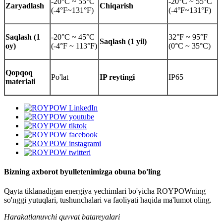
-20°C ~ 55°C
-20°C ~ 55°C
Zaryadlash
Chiqarish
(-4°F~131°F)
(-4°F~131°F)
Saqlash (1
-20°C ~ 45°C
32°F ~ 95°F
Saqlash (1 yil)
oy)
(-4°F ~ 113°F)
(0°C ~ 35°C)
Qopqoq
Po'lat
IP reytingi
IP65
materiali
Bizning axborot byulletenimizga obuna bo'ling
Qayta tiklanadigan energiya yechimlari bo'yicha ROYPOWning
so'nggi yutuqlari, tushunchalari va faoliyati haqida ma'lumot oling.
Harakatlanuvchi quvvat batareyalari