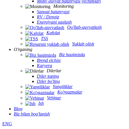
Motiv quvvat batareyasi yechimlari
Monitoring
Sanoat batareyasi
RV / Dengiz
Energiyani saqlash
Qo'llab-quvvatlash
Kafolat
TSS
Yuklab olish
O'rganing
Biz haqimizda
Brend elchisi
Karyera
Dilerlar
Diler toping
Diler bo'ling
Yangiliklar
Ko'rgazmalar
Vebinar
Ish
Blog
Biz bilan bog'lanish
ENG