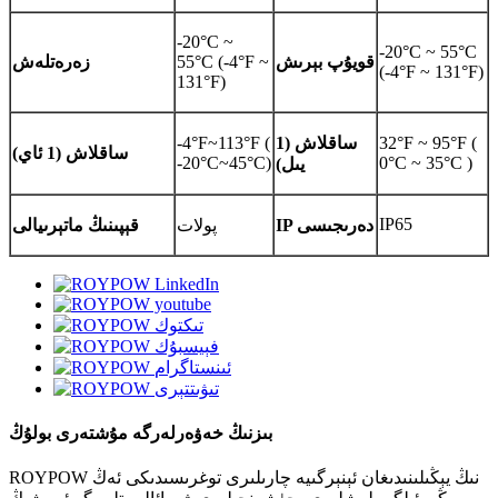
-20°C ~
-20°C ~ 55°C
قويۇپ بېرىش
55°C (-4°F ~
زەرەتلەش
(-4°F ~ 131°F)
131°F)
32°F ~ 95°F (
ساقلاش (1
-4°F~113°F (
ساقلاش (1 ئاي)
-20°C~45°C)
0°C ~ 35°C )
يىل)
IP65
IP دەرىجىسى
پولات
قېپىنىڭ ماتېرىيالى
بىزنىڭ خەۋەرلەرگە مۇشتەرى بولۇڭ
ROYPOW نىڭ يېڭىلىنىدىغان ئېنېرگىيە چارىلىرى توغرىسىدىكى ئەڭ