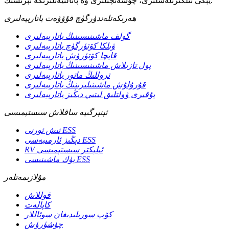
يېڭى ئىلگىرىلەشلىرى، چۈشەنچىلىرى ۋە پائالىيەتلىرىگە ئېرىشىڭ.
ھەرىكەتلەندۈرگۈچ قۇۋۋەت باتارېيەلىرى
گولف ماشىنىسىنىڭ باتارېيەلىرى
ۋىلكا كۆتۈرگۈچ باتارېيەلىرى
قايچا كۆتۈرۈش باتارېيەلىرى
پول تازىلاش ماشىنىسىنىڭ باتارېيەلىرى
تروللىڭ ماتور باتارېيەلىرى
قۇرۇلۇش ماشىنىلىرىنىڭ باتارېيەلىرى
يۇقىرى ۋولتلىق لىتىي دېڭىز باتارېيەلىرى
ئېنېرگىيە ساقلاش سىستېمىسى
ئىش ئورنى ESS
دېڭىز ئارمىيەسى ESS
RV ئېلېكتر سىستېمىسى
يۈك ماشىنىسى ESS
مۇلازىمەتلەر
قوللاش
كاپالەت
كۆپ سورىلىدىغان سوئاللار
چۈشۈرۈش