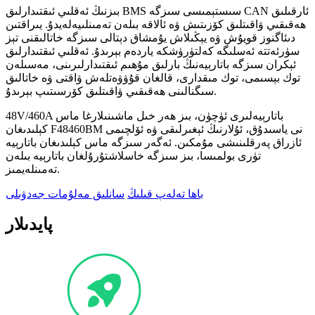
بىزنىڭ ئەقلىي ئىقتىدارلىق BMS سىستېمىسى سىزگە CAN ئارقىلىق
ھەقىقىي ۋاقىتلىق كۆزىتىش ۋە ئالاقە بىلەن تەمىنلىيەلەيدۇ. يىراقتىن
دىئاگنوز قويۇش ۋە يېڭىلاش يۇمشاق دېتالى سىزگە خاتالىقنى تېز
سۈرئەتتە ئەسلىگە كەلتۈرۈشكە ياردەم بېرىدۇ. ئەقلىي ئىقتىدارلىق
ئېكران سىزگە باتارېيەنىڭ بارلىق مۇھىم ئىقتىدارلىرىنى، مەسىلەن
توك بېسىمى، توك مىقدارى، قالغان قۇۋۋەتلەش ۋاقتى ۋە خاتالىق
سىگنالىنى ھەقىقىي ۋاقىتلىق كۆرسىتىپ بېرىدۇ.
48V/460A باتارېيەلىرى ئۈچۈن، بىز ھەر خىل ماشىنىلارغا ماس
كېلىدىغان F48460BM نى ياسىدۇق، ئۇلارنىڭ ئېغىرلىقى ۋە ئۆلچىمى
ئازراق پەرقلىنىشى مۇمكىن. ئەگەر سىزگە ماس كېلىدىغان باتارېيە
تۈرى بولمىسا، بىز سىزگە خاسلاشتۇرۇلغان باتارېيە بىلەن
تەمىنلەيمىز.
باھا تەلەپ قىلىڭ
سانلىق مەلۇمات جەدۋىلى
پايدىلار