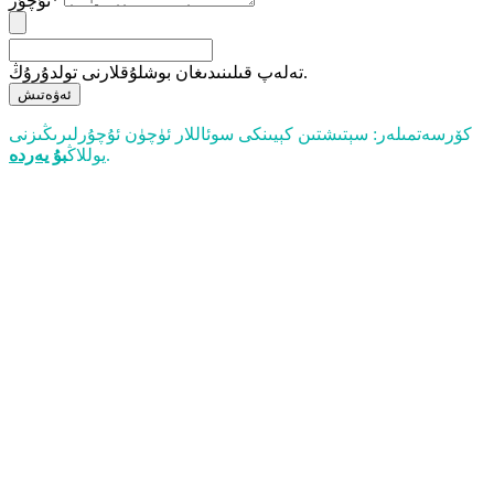
ئۇچۇر*
تەلەپ قىلىنىدىغان بوشلۇقلارنى تولدۇرۇڭ.
ئەۋەتىش
كۆرسەتمىلەر: سېتىشتىن كېيىنكى سوئاللار ئۈچۈن ئۇچۇرلىرىڭىزنى
.
يوللاڭ
بۇ يەردە