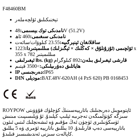
F48460BM
تېخنىكىلىق ئۆلچەملەر
48V (51.2V)
نامدىكى توك بېسىمى:
نامدىكى سىغىمى:
460 ئاھ
ساقلانغان ئېنېرگىيە:
23.55 كىلوۋات/سائەت
ئۆلچىمى (ئۇزۇنلۇق × كەڭلىك × ئېگىزلىك) مىللىمېتىردا:
1223 x
355 x 782 مىللىمېتىر
ئېغىرلىقى lbs. (kg) قارشى ئېغىرلىق بىلەن:
892 كىلوگرام
ھاياتلىق دەۋرىيلىكى:
>3500 قېتىم
IP65
IP دەرىجىسى:
BAT.48V-620AH (4 PzS 620) PB 0168453
DIN مودېلى:
ROYPOW ئاپتوموبىل دەرىجىلىك باتارېيەسىنىڭ كۈچلۈك قۇۋۋىتى
سىزگە كۈتۈلمىگەن تەجرىبە ئېلىپ كېلىدۇ. ئۇ ۋېلىسىپىت مىنىش
ئۈسكۈنىلىرى ئۈچۈن ئەڭ مۇقىم ۋە ئىشەنچلىك لىتىي ئىئون
باتارېيەسى دەپ قارىلىدۇ. 10 يىللىق باتارېيە ئۆمرى ۋە 5 يىللىق
كاپالەت سىزنى ئەندىشىسىز قىلىدۇ.