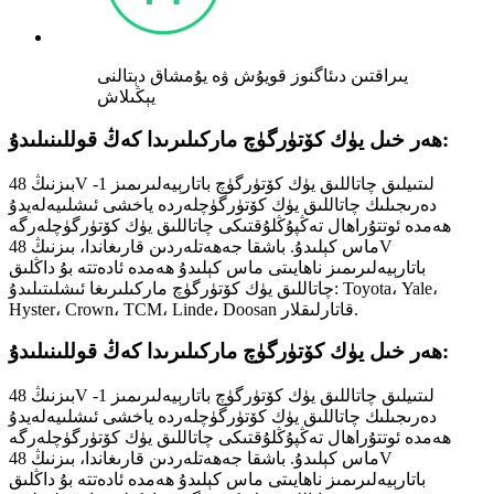
يىراقتىن دىئاگنوز قويۇش ۋە يۇمشاق دېتالنى
يېڭىلاش
ھەر خىل يۈك كۆتۈرگۈچ ماركىلىرىدا كەڭ قوللىنىلىدۇ:
بىزنىڭ 48V لىتىيلىق چاتاللىق يۈك كۆتۈرگۈچ باتارېيەلىرىمىز 1-
دەرىجىلىك چاتاللىق يۈك كۆتۈرگۈچلەردە ياخشى ئىشلىيەلەيدۇ
ھەمدە ئوتتۇراھال تەڭپۇڭلۇقتىكى چاتاللىق يۈك كۆتۈرگۈچلەرگە
ماس كېلىدۇ. باشقا جەھەتلەردىن قارىغاندا، بىزنىڭ 48V
باتارېيەلىرىمىز ناھايىتى ماس كېلىدۇ ھەمدە ئادەتتە بۇ داڭلىق
چاتاللىق يۈك كۆتۈرگۈچ ماركىلىرىغا ئىشلىتىلىدۇ: Toyota، Yale،
Hyster، Crown، TCM، Linde، Doosan قاتارلىقلار.
ھەر خىل يۈك كۆتۈرگۈچ ماركىلىرىدا كەڭ قوللىنىلىدۇ:
بىزنىڭ 48V لىتىيلىق چاتاللىق يۈك كۆتۈرگۈچ باتارېيەلىرىمىز 1-
دەرىجىلىك چاتاللىق يۈك كۆتۈرگۈچلەردە ياخشى ئىشلىيەلەيدۇ
ھەمدە ئوتتۇراھال تەڭپۇڭلۇقتىكى چاتاللىق يۈك كۆتۈرگۈچلەرگە
ماس كېلىدۇ. باشقا جەھەتلەردىن قارىغاندا، بىزنىڭ 48V
باتارېيەلىرىمىز ناھايىتى ماس كېلىدۇ ھەمدە ئادەتتە بۇ داڭلىق