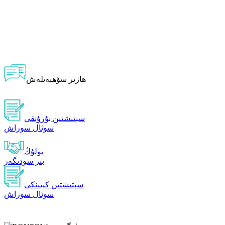
ھازىر سۆھبەتلەش
سېتىشتىن بۇرۇنقى
سوئال سوراش
بولۇڭ
بىر سودىگەر
سېتىشتىن كېيىنكى
سوئال سوراش