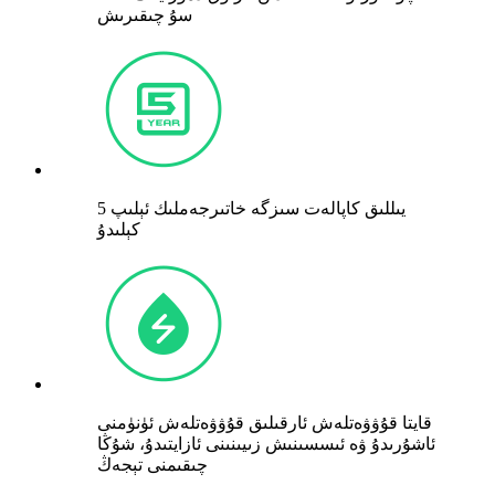
سۇ چىقىرىش
5 يىللىق كاپالەت سىزگە خاتىرجەملىك ئېلىپ
كېلىدۇ
قايتا قۇۋۋەتلەش ئارقىلىق قۇۋۋەتلەش ئۈنۈمنى
ئاشۇرىدۇ ۋە ئىسسىنىش زىيىنىنى ئازايتىدۇ، شۇڭا
چىقىمنى تېجەڭ