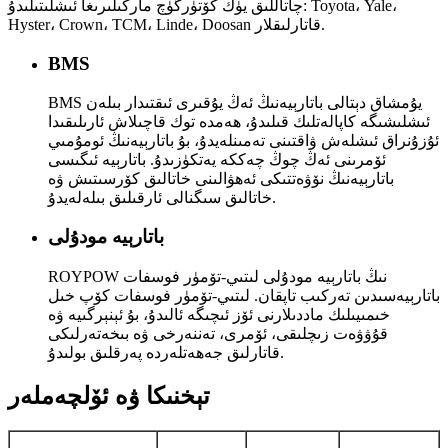
چاتاللىق يۈك كۆتۈرگۈچ ماركىلىرىغا ئىشلىتىلىدۇ: Toyota، Yale،
Hyster، Crown، TCM، Linde، Doosan قاتارلىقلار.
BMS
BMS يۇمشاق دېتالى باتارېيەنىڭ ئەڭ يۇقىرى ئىقتىدار بىلەن
ئىشلىشىگە كاپالەتلىك قىلىدۇ، ھەمدە توك قاچىلاش ئارىلىقىدا
ئۇزۇنراق ئىشلەش ۋاقتىنى تەمىنلەيدۇ، بۇ باتارېيەنىڭ ئومۇمىي
ئۆمرىنى ئەڭ چوڭ چەككە يەتكۈزىدۇ. باتارېيە ئىگىسى
باتارېيەنىڭ نۆۋەتتىكى ئەھۋالىنى خاتالىق كۆرسىتىش ۋە
خاتالىق سىگنالى ئارقىلىق بىلەلەيدۇ.
باتارېيە مودۇلى
ROYPOW نىڭ باتارېيە مودۇلى لىتىي-تۆمۈر فوسفات
باتارېيەسىدىن تەركىب تاپقان. لىتىي-تۆمۈر فوسفات كۆپ خىل
خىمىيىلىك ماددىلارنى ئۆز ئىچىگە ئالىدۇ، بۇ ئېنېرگىيە ۋە
قۇۋۋەت زىچلىقى، ئۆمرى، تەننەرخى ۋە بىخەتەرلىكى
قاتارلىق جەھەتلەردە پەرقلىق بولىدۇ.
تېخنىكا ۋە ئۆلچەملەر