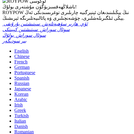
بۈگۈن مۇشتەرى بولۇڭ!
باشلاڭ
ھەقسىز
ROYPOW نىڭ يېڭىلىنىدىغان ئېنېرگىيە چارىلىرى توغرىسىدىكى ئەڭ
يېڭى ئىلگىرىلەشلىرى، چۈشەنچىلىرى ۋە پائالىيەتلىرىگە ئېرىشىڭ.
ئۆي
ھازىر سۆھبەتلەش
سېتىشتىن بۇرۇنقى
سوئال سوراش
سېتىشتىن كېيىنكى
سوئال سوراش
بولۇڭ
بىر سودىگەر
English
Chinese
French
German
Portuguese
Spanish
Russian
Japanese
Korean
Arabic
Irish
Greek
Turkish
Italian
Danish
Romanian