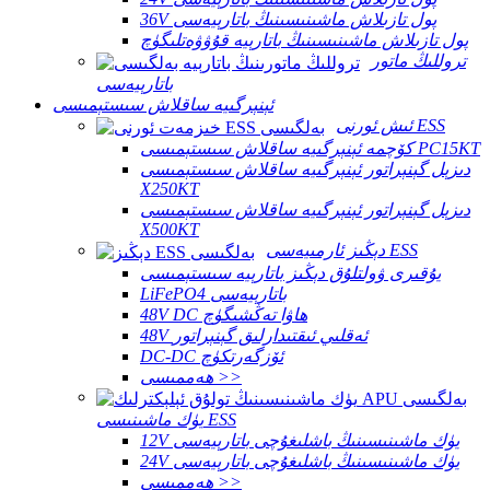
36V پول تازىلاش ماشىنىسىنىڭ باتارېيەسى
پول تازىلاش ماشىنىسىنىڭ باتارېيە قۇۋۋەتلىگۈچ
تروللىڭ ماتور
باتارېيەسى
ئېنېرگىيە ساقلاش سىستېمىسى
ئىش ئورنى ESS
كۆچمە ئېنېرگىيە ساقلاش سىستېمىسى PC15KT
دىزېل گېنېراتور ئېنېرگىيە ساقلاش سىستېمىسى
X250KT
دىزېل گېنېراتور ئېنېرگىيە ساقلاش سىستېمىسى
X500KT
دېڭىز ئارمىيەسى ESS
يۇقىرى ۋولتلۇق دېڭىز باتارېيە سىستېمىسى
LiFePO4 باتارېيەسى
48V DC ھاۋا تەڭشىگۈچ
48V ئەقلىي ئىقتىدارلىق گېنېراتور
DC-DC ئۆزگەرتكۈچ
ھەممىسى >>
يۈك ماشىنىسى ESS
12V يۈك ماشىنىسىنىڭ باشلىغۇچى باتارېيەسى
24V يۈك ماشىنىسىنىڭ باشلىغۇچى باتارېيەسى
ھەممىسى >>