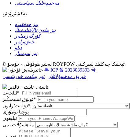
مەخپىيەتلىك سىياسىتى
تەكشۈرۈش
بىز ھەققىدە
بىز بىلەن ئالاقىلىشىڭ
كۆرگەزمىلەر
خەۋەرلەر
دېلو
تور سېمىنار
© نەشر ھوقۇقى - خۇيجۇ ROYPOW تېخنىكا چەكلىك شىركىتى.
粤 ICP 备 2023039393 号
قىزىق مەھسۇلاتلار
-
تور بېكەت خەرىتىسى
ئېلخەت*
تولۇق ئىسمىڭىز*
دۆلەت/رايون*
پوچتا نومۇرى
تېلېفون
مەھسۇلات تىپى