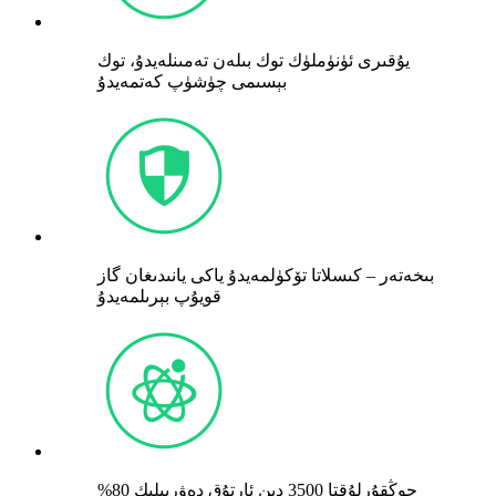
يۇقىرى ئۈنۈملۈك توك بىلەن تەمىنلەيدۇ، توك
بېسىمى چۈشۈپ كەتمەيدۇ
بىخەتەر – كىسلاتا تۆكۈلمەيدۇ ياكى يانىدىغان گاز
قويۇپ بېرىلمەيدۇ
%80 چوڭقۇرلۇقتا 3500 دىن ئارتۇق دەۋرىيلىك