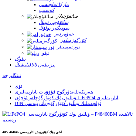
ماركا ئەلچىسى
كەسىپ
ساتقۇچىلار
ساتقۇچى تېپىڭ
سودىگەر بولۇڭ
خەۋەرلەر
كۆرگەزمىلەر
تور سېمىنار
دېلو
بىلوگ
بىز بىلەن ئالاقىلىشىڭ
ئىنگلىزچە
ئۆي
ھەرىكەتلەندۈرگۈچ قۇۋۋەت باتارېيەلىرى
ۋىللىق يۈك كۆتۈرگۈچلەر ئۈچۈن LiFePO4 باتارېيەلىرى
DIN ئۆلچەملىك ۋىللىق كۆتۈرگۈچ باتارېيەسى
48V 460Ah لىتىي يۈك كۆتۈرۈش باتارېيەسى