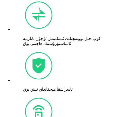
كۆپ خىل نۆۋەتچىلىك ئىشلىتىش ئۈچۈن باتارېيە
ئالماشتۇرۇشنىڭ ھاجىتى يوق
ئاسراشقا ھېچقانداق ئىش يوق