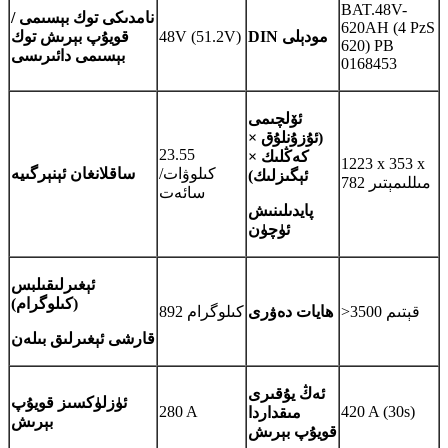
BAT.48V-
نامدىكى توك بېسىمى /
620AH (4 PzS
DIN مودېلى
48V (51.2V)
قويۇپ بېرىش توك
620) PB
بېسىمى دائىرىسى
0168453
ئۆلچىمى
(ئۇزۇنلۇق ×
23.55
كەڭلىك ×
1223 x 353 x
كىلوۋات/
ساقلانغان ئېنېرگىيە
ئېگىزلىك)
782 مىللىمېتىر
سائەت
پايدىلىنىش
ئۈچۈن
ئېغىرلىقى
لبس
(كىلوگرام)
>3500 قېتىم
ھايات دەۋرى
892 كىلوگرام
قارشى ئېغىرلىق بىلەن
ئەڭ يۇقىرى
ئۈزلۈكسىز قويۇپ
280 A
420 A (30s)
مىقداردا
بېرىش
قويۇپ بېرىش