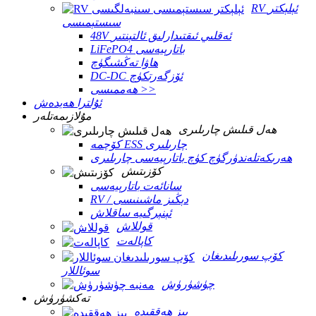
RV ئېلېكتر
سىستېمىسى
48V ئەقلىي ئىقتىدارلىق ئالتېنتىر
LiFePO4 باتارېيەسى
ھاۋا تەڭشىگۈچ
DC-DC ئۆزگەرتكۈچ
ھەممىسى >>
ئۇلترا ھەيدەش
مۇلازىمەتلەر
ھەل قىلىش چارىلىرى
كۆچمە ESS چارىلىرى
ھەرىكەتلەندۈرگۈچ كۈچ باتارېيەسى چارىلىرى
كۆزىتىش
سانائەت باتارېيەسى
RV / دېڭىز ماشىنىسى
ئېنېرگىيە ساقلاش
قوللاش
كاپالەت
كۆپ سورىلىدىغان
سوئاللار
چۈشۈرۈش
تەكشۈرۈش
بىز ھەققىدە